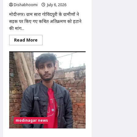
Dishabhoomi
July 6, 2026
0
मोदीनगर। ग्राम सारा गोविंदपुरी के ग्रामीणों ने
सड़क पर किए गए कथित अतिक्रमण को हटाने
की मांग...
Read
Read More
more
about
मोदीनगर:
सड़क
अतिक्रमण
हटाने
की
मांग
को
लेकर
ग्रामीणों
ने
तहसील
दिवस
में
सौंपा
ज्ञापन,
निर्माण
modinagar news
कार्य
रोकने
की
उठाई
मोदीनगर: पूठरी गांव में युवक की धारदार