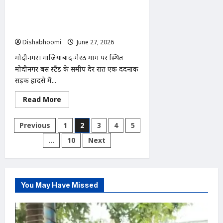
मोदीनगर बस स्टैंड के पास दर्दनाक सड़क
हादसा: बरेली निवासी युवक की उपचार के
दौरान मौत
Dishabhoomi
June 27, 2026
0
मोदीनगर। गाजियाबाद-मेरठ मार्ग पर स्थित
मोदीनगर बस स्टैंड के समीप देर रात एक दर्दनाक
सड़क हादसे में...
Read
Read More
more
about
मोदीनगर
Posts
Previous
1
2
3
4
5
बस
स्टैंड
pagination
…
10
Next
के
पास
दर्दनाक
सड़क
हादसा:
बरेली
निवासी
You May Have Missed
युवक
की
उपचार
के
दौरान