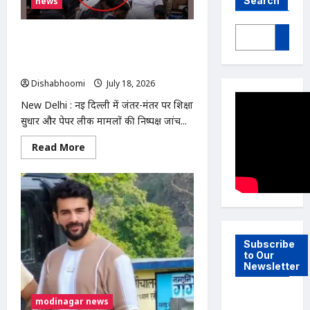
Search
news
New Delhi : जंतर-मंतर से अस्पताल ले जाए
गए सोनम वांगचुक, भूख हड़ताल जारी; पत्नी
ने उठाए सवाल
Dishabhoomi
July 18, 2026
0
New Delhi : नई दिल्ली में जंतर-मंतर पर शिक्षा
सुधार और पेपर लीक मामलों की निष्पक्ष जांच...
Read
Read More
more
about
New
Delhi
:
जंतर-
मंतर
से
अस्पताल
ले
Subscribe
जाए
to Our
गए
Newsletter
सोनम
वांगचुक,
भूख
हड़ताल
modinagar news