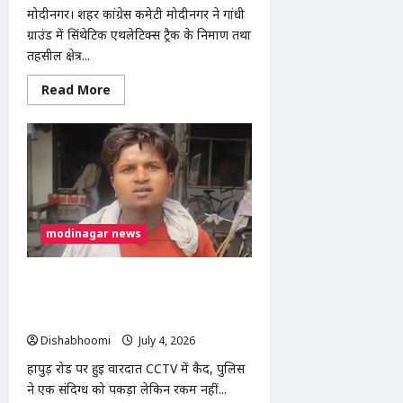
मोदीनगर। शहर कांग्रेस कमेटी मोदीनगर ने गांधी
ग्राउंड में सिंथेटिक एथलेटिक्स ट्रैक के निर्माण तथा
तहसील क्षेत्र...
Read
Read More
more
about
मोदीनगर:
गांधी
ग्राउंड
में
सिंथेटिक
ट्रैक
और
सभी
स्कूलों
modinagar news
में
NCERT
पाठ्यक्रम
लागू
मोदीनगर में आम विक्रेता की जेब कटी, बातों में
करने
उलझाकर 8 हजार रुपये लेकर फरार हुए
की
मांग
बदमाश
को
लेकर
Dishabhoomi
July 4, 2026
0
कांग्रेस
का
हापुड़ रोड पर हुई वारदात CCTV में कैद, पुलिस
प्रदर्शन
ने एक संदिग्ध को पकड़ा लेकिन रकम नहीं...