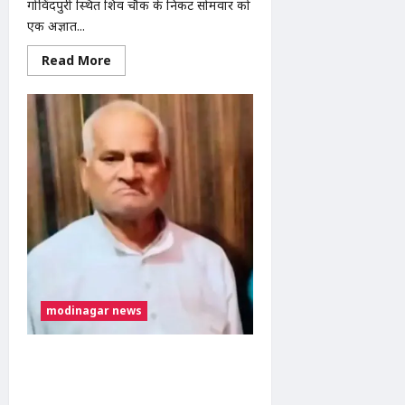
गोविंदपुरी स्थित शिव चौक के निकट सोमवार को
एक अज्ञात...
Read
Read More
more
about
मोदीनगर
के
गोविंदपुरी
में
नाले
से
मिला
अज्ञात
व्यक्ति
का
शव,
जांच
में
जुटी
पुलिस
modinagar news
मोदीनगर में तेज रफ्तार ट्रक की टक्कर से
व्यक्ति की मौत, चालक फरार; पुलिस CCTV
फुटेज से कर रही तलाश