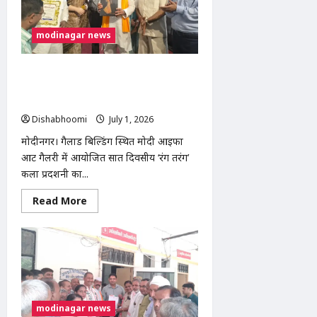
टिन्नू
यादव
को
बताया
modinagar news
पूरे
घोटाले
का
मुख्य
मोदीनगर: मोदी आईफा आर्ट गैलरी में ‘रंग
किरदार
तरंग’ कला प्रदर्शनी का समापन, 48 कलाकार
हुए सम्मानित
Dishabhoomi
July 1, 2026
0
मोदीनगर। गैलाड बिल्डिंग स्थित मोदी आईफा
आर्ट गैलरी में आयोजित सात दिवसीय ‘रंग तरंग’
कला प्रदर्शनी का...
Read
Read More
more
about
मोदीनगर:
मोदी
आईफा
आर्ट
गैलरी
में
‘रंग
तरंग’
modinagar news
कला