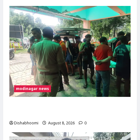
modinagar news
मोदीनगर में कांवड़िए को अज्ञात वाहन ने मारी टक्कर,
एक पैर फ्रैक्चर; गाजियाबाद रेफर
Dishabhoomi
August 8, 2026
0