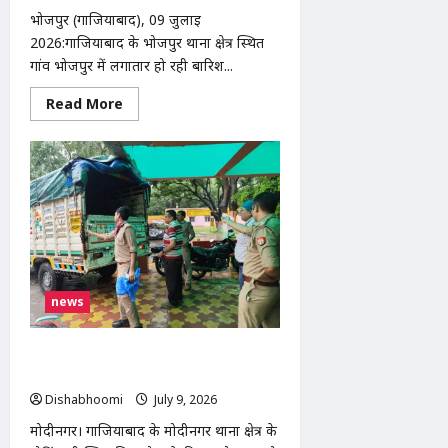
भोजपुर (गाजियाबाद), 09 जुलाई
2026:गाजियाबाद के भोजपुर थाना क्षेत्र स्थित
गांव भोजपुर में लगातार हो रही बारिश...
Read
Read More
more
about
भोजपुर
में
बारिश
से
गरीब
दिव्यांग
दंपति
का
मकान
ढहा,
प्रशासन
से
news
आर्थिक
सहायता
की
गुहार
मोदीनगर के गोविंदपुरी में नाले से मिला अज्ञात
व्यक्ति का शव, जांच में जुटी पुलिस
Dishabhoomi
July 9, 2026
0
मोदीनगर। गाजियाबाद के मोदीनगर थाना क्षेत्र के