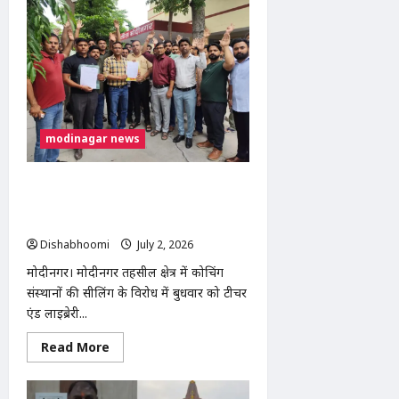
पुलिस
ने
शातिर
मोबाइल
चोर
को
किया
गिरफ्तार,
12
चोरी
के
modinagar news
मोबाइल
और
नकदी
बरामद
मोदीनगर में कोचिंग संस्थानों की सीलिंग के
विरोध में शिक्षकों का प्रदर्शन, एसडीएम को
सौंपा ज्ञापन
Dishabhoomi
July 2, 2026
0
मोदीनगर। मोदीनगर तहसील क्षेत्र में कोचिंग
संस्थानों की सीलिंग के विरोध में बुधवार को टीचर
एंड लाइब्रेरी...
Read
Read More
more
about
मोदीनगर
में