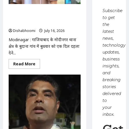
जारी;
पत्नी
ने
Subscribe
Modinagar : मोदीनगर के बुदाना गांव में बेटे
उठाए
सवाल
ने पिता को गोली मारकर उतारा मौत के घाट,
to get
आरोपी फरार
the
Dishabhoomi
July 16, 2026
0
latest
news,
Modinagar : गाजियाबाद के मोदीनगर थाना
technology
क्षेत्र के बुदाना गांव में बुधवार को एक दिल दहला
updates,
देने...
business
Read
Read More
insights,
more
about
and
Modinagar
:
breaking
मोदीनगर
stories
के
बुदाना
delivered
गांव
में
to
बेटे
your
ने
पिता
inbox.
को
गोली
Get
मारकर
उतारा