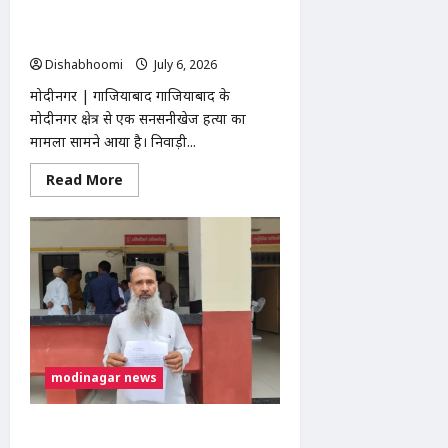
मांग
हथियार से हत्या, ईंख के खेत में मिला खून से
लथपथ शव
Dishabhoomi
July 6, 2026
0
मोदीनगर | गाजियाबाद गाजियाबाद के
मोदीनगर क्षेत्र से एक सनसनीखेज हत्या का
मामला सामने आया है। निवाड़ी...
Read
Read More
more
about
मोदीनगर:
पूठरी
गांव
में
युवक
की
धारदार
हथियार
से
हत्या,
ईंख
के
modinagar news
खेत
में
मिला
खून
मोदीनगर तहसील में BPL राशन कार्ड बनाने के
से