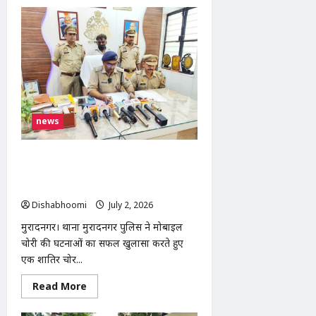
मोदीनगर
में
तेज
रफ्तार
कार
का
कहर,
DTDC
कोरियर
की
टाटा
मैजिक
news
को
मारी
टक्कर,
चालक
मुरादनगर पुलिस ने शातिर मोबाइल चोर को
व
किया गिरफ्तार, 12 चोरी के मोबाइल और
सहचालक
घायल
नकदी बरामद
Dishabhoomi
July 2, 2026
0
मुरादनगर। थाना मुरादनगर पुलिस ने मोबाइल
चोरी की घटनाओं का सफल खुलासा करते हुए
एक शातिर चोर...
Read
Read More
more
about
मुरादनगर