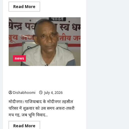
Read
Read More
more
about
मोदीनगर
में
आम
विक्रेता
की
जेब
कटी,
बातों
में
उलझाकर
news
8
हजार
रुपये
लेकर
मोदीनगर: भूमि विवाद को लेकर तहसील
फरार
हुए
परिसर में किसान ने किया आत्मदाह का प्रयास,
बदमाश
कर्मचारियों की सतर्कता से टला बड़ा हादसा
Dishabhoomi
July 4, 2026
0
मोदीनगर। गाजियाबाद के मोदीनगर तहसील
परिसर में शुक्रवार को उस समय अफरा-तफरी
मच गई, जब भूमि विवाद...
Read
Read More