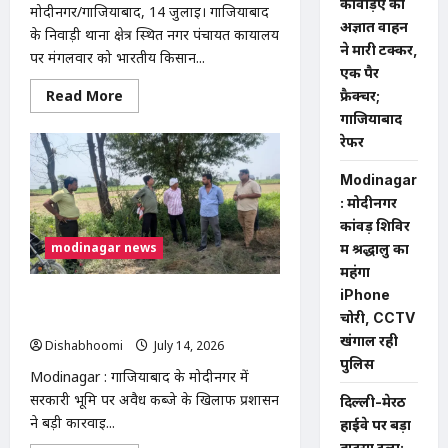
कांवड़िए को
मोदीनगर/गाजियाबाद, 14 जुलाई। गाजियाबाद
अज्ञात वाहन
के निवाड़ी थाना क्षेत्र स्थित नगर पंचायत कार्यालय
ने मारी टक्कर,
पर मंगलवार को भारतीय किसान...
एक पैर
Read
Read More
फ्रैक्चर;
more
गाजियाबाद
about
निवाड़ी
रेफर
नगर
पंचायत
में
Modinagar
भ्रष्टाचार
: मोदीनगर
के
आरोपों
कांवड़ शिविर
पर
modinagar news
भाकियू
में श्रद्धालु का
(टिकैत)
महंगा
का
धरना,
iPhone
मोदीनगर में 13 बीघा सरकारी जमीन से अवैध
निष्पक्ष
चोरी, CCTV
जांच
कब्जा हटाया, प्रशासन की बड़ी कार्रवाई
की
खंगाल रही
Dishabhoomi
July 14, 2026
0
मांग
पुलिस
Modinagar : गाजियाबाद के मोदीनगर में
सरकारी भूमि पर अवैध कब्जे के खिलाफ प्रशासन
दिल्ली-मेरठ
ने बड़ी कार्रवाई...
हाईवे पर बड़ा
हादसा टला: