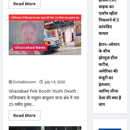
Read
Read More
बाइक का
more
about
एलॉय व्हील
मोदीनगर
में
निकलने से 3
13
कांवड़िए
बीघा
सरकारी
घायल
जमीन
से
अवैध
ईरान-ओमान
Ghaziabad News
कब्जा
के बीच
हटाया,
प्रशासन
होरमुज़ डील
की
Ghaziabad Pink Booth Youth Death
बड़ी
करीब,
कार्रवाई
: गाजियाबाद में पिंक बूथ के बाहर युवक की
अमेरिका की
मौत, 30 मिनट तक सड़क पर तड़पता रहा
मंजूरी का
Dishabhoomi
July 14, 2026
0
इंतजार;
Ghaziabad Pink Booth Youth Death :
जानिए तीनों
गाजियाबाद के मधुबन बापूधाम थाना क्षेत्र में एक
देशों की क्या हैं
25 वर्षीय युवक...
मांगें
Read
Read More
more
about
Ghaziabad