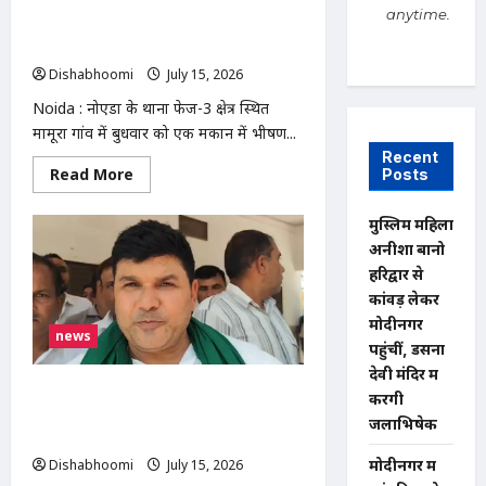
हमला,
anytime.
फावड़े
NOIDA : नोएडा के मामूरा गांव में भीषण
और
आग, दो लोगों की मौत; 50 परिवारों का रेस्क्यू
डंडों
से
Dishabhoomi
July 15, 2026
0
मारपीट,
पुलिस
Noida : नोएडा के थाना फेज-3 क्षेत्र स्थित
जांच
में
मामूरा गांव में बुधवार को एक मकान में भीषण...
जुटी
Recent
Read
Read More
Posts
more
about
NOIDA
मुस्लिम महिला
:
नोएडा
अनीशा बानो
के
हरिद्वार से
मामूरा
गांव
कांवड़ लेकर
में
भीषण
मोदीनगर
news
आग,
पहुंचीं, डसना
दो
लोगों
देवी मंदिर में
की
निवाड़ी नगर पंचायत में भ्रष्टाचार के आरोपों पर
करेंगी
मौत;
50
भाकियू (टिकैत) का धरना, निष्पक्ष जांच की
जलाभिषेक
परिवारों
मांग
का
रेस्क्यू
मोदीनगर में
Dishabhoomi
July 15, 2026
0