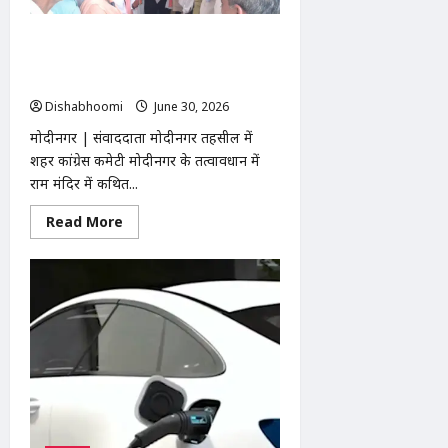
प्रदर्शनी
का
समापन,
मोदीनगर में राम मंदिर दान चोरी के विरोध में
48
कलाकार
कांग्रेस का प्रदर्शन, SDM कार्यालय के सामने
हुए
हनुमान चालीसा का पाठ
सम्मानित
Dishabhoomi
June 30, 2026
0
मोदीनगर | संवाददाता मोदीनगर तहसील में
शहर कांग्रेस कमेटी मोदीनगर के तत्वावधान में
राम मंदिर में कथित...
Read
Read More
more
about
मोदीनगर
में
राम
मंदिर
दान
चोरी
के
विरोध
में
कांग्रेस
का
प्रदर्शन,
SDM
कार्यालय