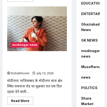
more
EDUCATION
about
मोदीनगर
में
100
ENTERTAINME
साल
पुरानी
श्मशान
Ghaziabad
भूमि
News
पर
अवैध
कब्जे
GK NEWS
का
आरोप,
modinagar news
भाकियू
(तेवतिया)
modinagar
ने
news
दी
मोदीनगर फफराना रोड पर दामाद ने ससुर की
आंदोलन
चाकू मारकर हत्या, लव मैरिज के बाद
की
Muzaffarnagar
चेतावनी
पारिवारिक विवाद बना खूनी
Dishabhoomi
July 10, 2026
0
news
मोदीनगर: गाजियाबाद के मोदीनगर थाना क्षेत्र
स्थित फफराना रोड पर शुक्रवार रात एक दिल
POLITICS
दहला देने वाली...
Share
Read
Read More
more
Market