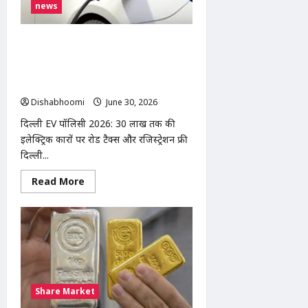
news
के
सामने
हनुमान
चालीसा
दिल्ली EV पॉलिसी 2026: ₹30 लाख तक की
का
पाठ
इलेक्ट्रिक कारों पर रोड टैक्स और रजिस्ट्रेशन
फ्री, 2028 से पेट्रोल-CNG टू-व्हीलर्स पर
रोक की तैयारी
Dishabhoomi
June 30, 2026
0
दिल्ली EV पॉलिसी 2026: ₹30 लाख तक की
इलेक्ट्रिक कारों पर रोड टैक्स और रजिस्ट्रेशन फ्री
दिल्ली...
Read
Read More
more
about
दिल्ली
EV
पॉलिसी
2026:
₹30
लाख
तक
की
इलेक्ट्रिक
Share Market
कारों
पर