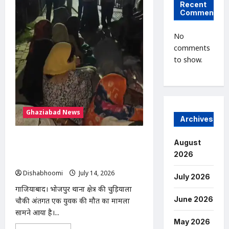
Pink
Recent
Booth
Comments
Youth
Death
:
No
गाजियाबाद
में
comments
पिंक
to show.
बूथ
के
बाहर
युवक
की
मौत,
30
मिनट
Ghaziabad News
तक
Archives
सड़क
पर
तड़पता
गाजियाबाद में युवक की मौत: खेत में ले जाकर
August
रहा
बेरहमी से पिटाई का आरोप, चुड़ियाला पुलिस
2026
चौकी के सामने शव रखकर प्रदर्शन
Dishabhoomi
July 14, 2026
0
July 2026
गाजियाबाद। भोजपुर थाना क्षेत्र की चुड़ियाला
June 2026
चौकी अंतर्गत एक युवक की मौत का मामला
सामने आया है।...
May 2026