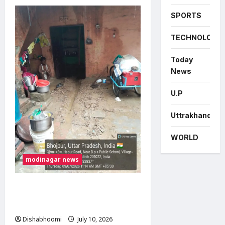
about
मोदीनगर
फफराना
SPORTS
रोड
पर
दामाद
TECHNOLOGY
ने
ससुर
की
Today
चाकू
मारकर
News
हत्या,
लव
मैरिज
U.P
के
बाद
पारिवारिक
Uttrakhand
विवाद
बना
खूनी
WORLD
modinagar news
भोजपुर में बारिश से गरीब दिव्यांग दंपति का
मकान ढहा, प्रशासन से आर्थिक सहायता की
गुहार
Dishabhoomi
July 10, 2026
0