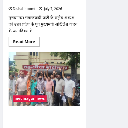
अभियान, देवव्रत धामा ने सुनीं जनसमस्याएं
Dishabhoomi
July 7, 2026
0
मुरादनगर। समाजवादी पार्टी के राष्ट्रीय अध्यक्ष
एवं उत्तर प्रदेश के पूर्व मुख्यमंत्री अखिलेश यादव
के जन्मदिवस के...
Read
Read More
more
about
अखिलेश
यादव
के
जन्मदिवस
पर
मुरादनगर
में
सपा
महिला
सभा
का
सघन
modinagar news
वृक्षारोपण
अभियान,
देवव्रत
धामा
मोदीनगर: सड़क अतिक्रमण हटाने की मांग को
ने
लेकर ग्रामीणों ने तहसील दिवस में सौंपा ज्ञापन,
सुनीं
जनसमस्याएं
निर्माण कार्य रोकने की उठाई मांग