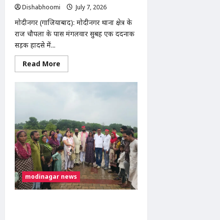
Dishabhoomi
July 7, 2026
0
मोदीनगर (गाजियाबाद): मोदीनगर थाना क्षेत्र के
राज चौपला के पास मंगलवार सुबह एक दर्दनाक
सड़क हादसे में...
Read
Read More
more
about
मोदीनगर
में
तेज
रफ्तार
ट्रक
की
टक्कर
से
व्यक्ति
की
मौत,
चालक
फरार;
पुलिस
modinagar news
CCTV
फुटेज
से
कर
अखिलेश यादव के जन्मदिवस पर मुरादनगर में
रही
सपा महिला सभा का सघन वृक्षारोपण
तलाश