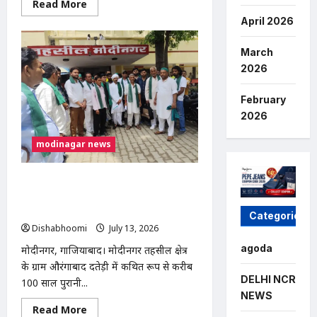
Read
Read More
more
April 2026
about
गाजियाबाद
में
युवक
March
की
2026
मौत:
खेत
में
February
ले
जाकर
2026
बेरहमी
से
पिटाई
modinagar news
का
आरोप,
चुड़ियाला
पुलिस
मोदीनगर में 100 साल पुरानी श्मशान भूमि पर
चौकी
अवैध कब्जे का आरोप, भाकियू (तेवतिया) ने
के
सामने
दी आंदोलन की चेतावनी
Categories
शव
Dishabhoomi
July 13, 2026
0
रखकर
प्रदर्शन
agoda
मोदीनगर, गाजियाबाद। मोदीनगर तहसील क्षेत्र
के ग्राम औरंगाबाद दतेड़ी में कथित रूप से करीब
DELHI NCR
100 साल पुरानी...
NEWS
Read
Read More