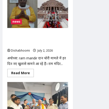
कोचिंग
संस्थानों
की
सीलिंग
के
विरोध
news
में
शिक्षकों
का
प्रदर्शन,
Ram Mandir दान चोरी मामला: चंपत राय ने
एसडीएम
टिन्नू यादव को बताया पूरे घोटाले का मुख्य
को
सौंपा
किरदार
ज्ञापन
Dishabhoomi
July 2, 2026
0
अयोध्या: ram mandir दान चोरी मामले में हर
दिन नए खुलासे सामने आ रहे हैं। राम मंदिर...
Read
Read More
more
about
Ram
Mandir
दान
चोरी
मामला:
चंपत
राय
ने