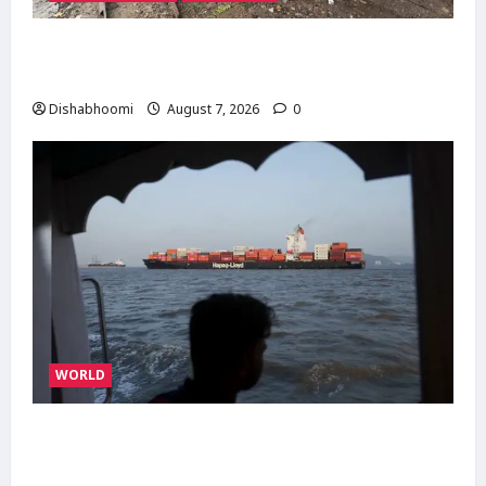
दिल्ली-मेरठ हाईवे पर बड़ा हादसा टला: बाइक का एलॉय
व्हील निकलने से 3 कांवड़िए घायल
Dishabhoomi
August 7, 2026
0
WORLD
ईरान-ओमान के बीच होरमुज़ डील करीब, अमेरिका की
मंजूरी का इंतजार; जानिए तीनों देशों की क्या हैं मांगें