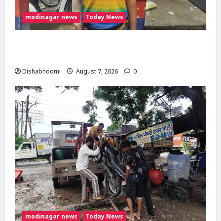
modinagar news
Today News
Modinagar : मोदीनगर कांवड़ शिविर में श्रद्धालु का
महंगा iPhone चोरी, CCTV खंगाल रही पुलिस
Dishabhoomi
August 7, 2026
0
modinagar news
Today News