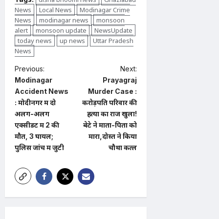
News
Local News
Modinagar Crime
News
modinagar news
monsoon
alert
monsoon update
NewsUpdate
today news
up news
Uttar Pradesh
News
P
Previous:
Next:
Modinagar
Prayagraj
o
Accident News
Murder Case :
s
: मोदीनगर में दो
करोड़पति परिवार की
t
अलग-अलग
हत्या का राज खुला!
एक्सीडेंट में 2 की
बेटे ने माता-पिता को
n
मौत, 3 घायल;
मारा,दोस्त ने किया
a
पुलिस जांच में जुटी
चौथा कत्ल
v
i
g
a