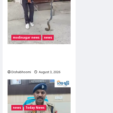
modinagar news
news
मोदीनगर में बाइक के टायर में छिपा
मिला कोबरा, परिवार की सूझबूझ से
टला बड़ा हादसा
Dishabhoomi
August 3, 2026
0
news
Today News