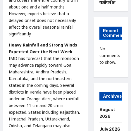
and covers the entire country within
यज्ञोपवीत
about one and a half months.
However, experts believe that a
delayed onset does not necessarily
affect the overall seasonal rainfall
Recent
significantly.
Comments
Heavy Rainfall and Strong Winds
No
Expected Over the Next Week
comments
IMD has forecast that the monsoon
to show.
may advance rapidly toward Goa,
Maharashtra, Andhra Pradesh,
Karnataka, and the northeastern
states in the coming days. Several
districts in Kerala have been placed
Archives
under an Orange Alert, where rainfall
between 11 cm and 20 cm is
August
expected. States including Rajasthan,
2026
Himachal Pradesh, Uttarakhand,
Odisha, and Telangana may also
July 2026