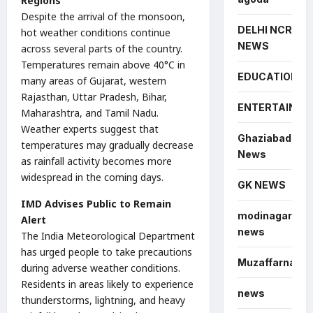
Regions
Despite the arrival of the monsoon,
DELHI NCR
hot weather conditions continue
NEWS
across several parts of the country.
Temperatures remain above 40°C in
EDUCATION
many areas of Gujarat, western
Rajasthan, Uttar Pradesh, Bihar,
ENTERTAINME
Maharashtra, and Tamil Nadu.
Weather experts suggest that
Ghaziabad
temperatures may gradually decrease
News
as rainfall activity becomes more
widespread in the coming days.
GK NEWS
IMD Advises Public to Remain
modinagar
Alert
news
The India Meteorological Department
has urged people to take precautions
Muzaffarnagar
during adverse weather conditions.
Residents in areas likely to experience
news
thunderstorms, lightning, and heavy