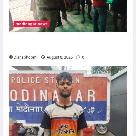
modinagar news
मोदीनगर में कांवड़िए को अज्ञात वाहन ने मारी टक्कर,
एक पैर फ्रैक्चर; गाजियाबाद रेफर
Dishabhoomi
August 8, 2026
0