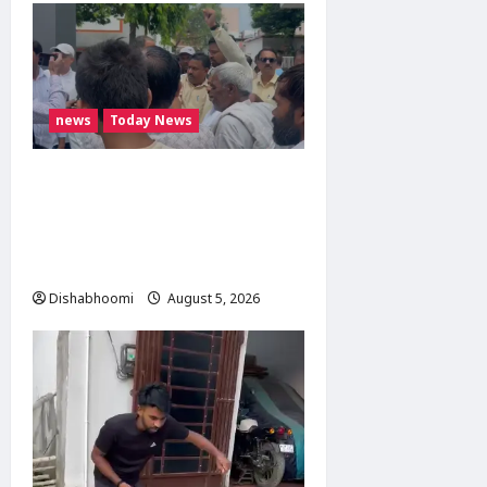
news
Today News
मोदीनगर में गाय ले जा रही
महिलाओं से मारपीट का मामला
गरमाया, थाने का घेराव कर
गिरफ्तारी की मांग
Dishabhoomi
August 5, 2026
0