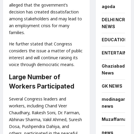
alleged that the government’s
agoda
decision has created dissatisfaction
among stakeholders and may lead to
DELHI NCR
an employment crisis for many
NEWS
families.
EDUCATION
He further stated that Congress
considers the issue a matter of public
ENTERTAINME
interest and will continue raising its
voice through democratic means.
Ghaziabad
News
Large Number of
Workers Participated
GK NEWS
Several Congress leaders and
modinagar
workers, including Chand Veer
news
Chaudhary, Rakesh Soni, Dr. Farman,
Muzaffarnagar
Abhinav Sharma, Vakil Ahmed, Suresh
Dosa, Pushpendra Dahiya, and
news
others, participated in the peaceful