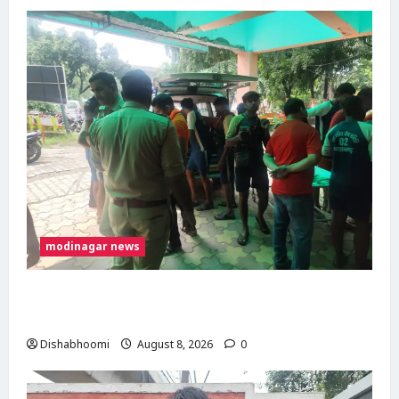
modinagar news
मोदीनगर में कांवड़िए को अज्ञात वाहन ने मारी टक्कर,
एक पैर फ्रैक्चर; गाजियाबाद रेफर
Dishabhoomi
August 8, 2026
0