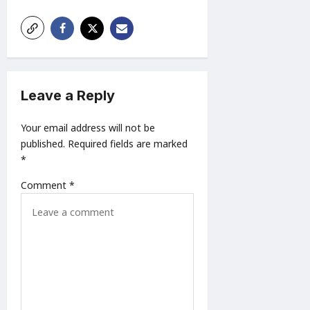
i
g
a
t
Leave a Reply
i
o
Your email address will not be
n
published.
Required fields are marked
*
Comment
*