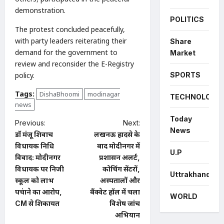
demonstration.
POLITICS
The protest concluded peacefully,
with party leaders reiterating their
Share
demand for the government to
Market
review and reconsider the E-Registry
SPORTS
policy.
Tags:
DishaBhoomi
modinagar
TECHNOLOGY
news
Today
P
Previous:
Next:
News
डॉ मंजू शिवाच
लखनऊ हादसे के
o
विधायक निधि
बाद मोदीनगर में
U.P
s
विवाद: मोदीनगर
प्रशासन अलर्ट,
t
विधायक पर निजी
कोचिंग सेंटरों,
Uttrakhand
स्कूल को लाभ
अस्पतालों और
n
पहुंचाने का आरोप,
बैंक्वेट हॉल में चला
WORLD
a
CM से शिकायत
विशेष जांच
अभियान
v