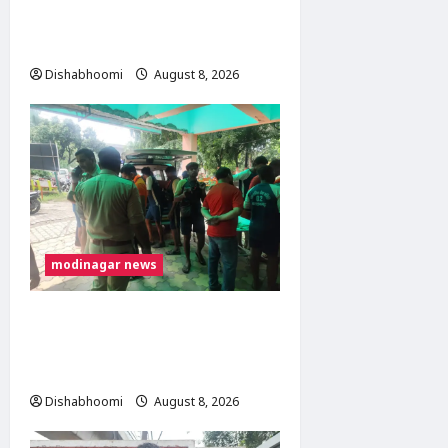
पहुंचीं, डसना देवी मंदिर में करेंगी
जलाभिषेक
Dishabhoomi
August 8, 2026
0
modinagar news
मोदीनगर में कांवड़िए को अज्ञात
वाहन ने मारी टक्कर, एक पैर
फ्रैक्चर; गाजियाबाद रेफर
Dishabhoomi
August 8, 2026
0