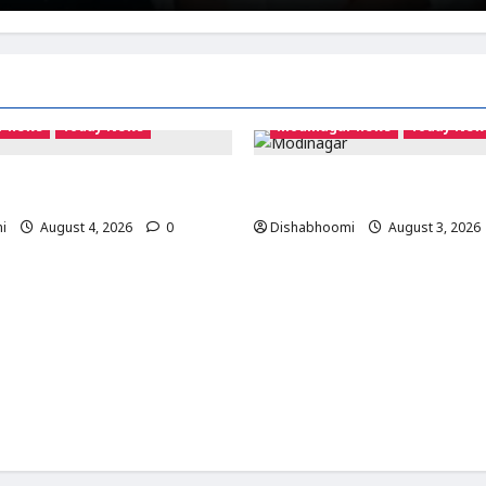
r news
Today News
modinagar news
Today New
दीनगर में छात्र की बाइक चोरी,
Modinagar : मोदीनगर के बुढ़ाना गांव 
आ चोर; पुलिस जांच में जुटी
चोरी, नकदी और जेवर लेकर फरार हुए 
i
August 4, 2026
0
Dishabhoomi
August 3, 2026