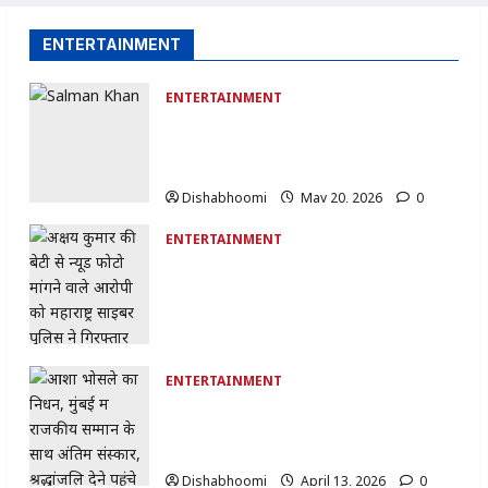
ENTERTAINMENT
ENTERTAINMENT
Salman Khan का पापराजी पर फूटा गुस्सा:
बोले- ‘60 साल का हो गया हूं, लेकिन लड़ना नहीं
भूला’
Dishabhoomi
May 20, 2026
0
ENTERTAINMENT
Akshay Kumar Daughter Cyber Crime
:अक्षय कुमार की बेटी से न्यूड फोटो मांगने वाला
आरोपी गिरफ्तार: साइबर क्राइम केस में बड़ी
कार्रवाई
Dishabhoomi
April 25, 2026
0
ENTERTAINMENT
Asha Bhosle Passes Away : आशा
भोसले का निधन: शाम 4 बजे राजकीय सम्मान के
साथ आज अंतिम संस्कार
Dishabhoomi
April 13, 2026
0