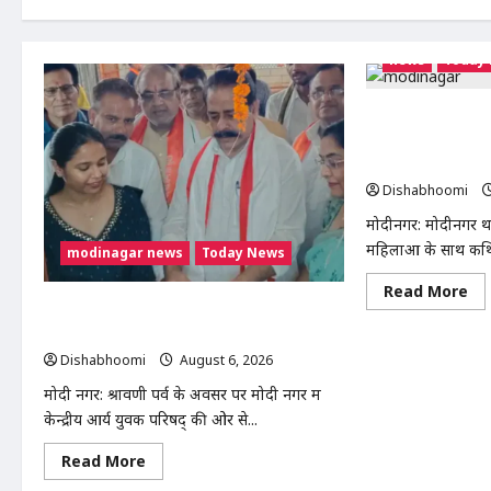
Dishabhoomi
June 24, 2026
0
news
Today
मोदीनगर में गाय ले 
मामला गरमाया, थाने 
मांग
Dishabhoomi
मोदीनगर: मोदीनगर थाना
महिलाओं के साथ कथि
modinagar news
Today News
Re
Read More
mo
मोदी नगर में आर्य युवा संस्कार अभियान का
ab
शुभारंभ, 80 बच्चों ने धारण किया यज्ञोपवीत
मोद
में
Dishabhoomi
August 6, 2026
0
गा
ले
मोदी नगर: श्रावणी पर्व के अवसर पर मोदी नगर में
जा
रही
केन्द्रीय आर्य युवक परिषद् की ओर से...
मह
से
मार
Read
Read More
का
more
मा
about