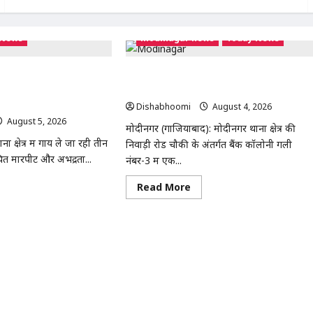
 News
modinagar news
Today News
जा रही महिलाओं से मारपीट का
Modinagar : मोदीनगर में छात्र की बाइक चोरी,
का घेराव कर गिरफ्तारी की
CCTV में कैद हुआ चोर; पुलिस जांच में जुटी
Dishabhoomi
August 4, 2026
0
August 5, 2026
0
मोदीनगर (गाजियाबाद): मोदीनगर थाना क्षेत्र की
 क्षेत्र में गाय ले जा रही तीन
निवाड़ी रोड चौकी के अंतर्गत बैंक कॉलोनी गली
त मारपीट और अभद्रता...
नंबर-3 में एक...
ad
Read
Read More
re
more
out
about
ीनगर
Modinagar
:
य
मोदीनगर
में
छात्र
की
िलाओं
बाइक
चोरी,
पीट
CCTV
में
मला