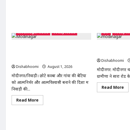
चोर
modinagar news
Today News
U.P
Today N
Modinagar : निवाड़ी की बेटी स्टाइलिश शिवानी
सारा रोड चौड़ीकरण क
ने किया कमाल, 120 लड़कियों के साथ भव्य फैशन
ट्रैक्टर रैली, SDM को
शो आयोजित
Dishabhoomi
Dishabhoomi
August 1, 2026
0
मोदीनगर: मोदीनगर थाना
मोदीनगर/निवाड़ी। छोटे कस्बों और गांवों की बेटियों
ग्रामीणों ने सारा रोड 
को आत्मनिर्भर और आत्मविश्वासी बनाने की दिशा में
Re
Read More
निवाड़ी की...
mo
ab
सार
Read
Read More
रोड
more
चौड
about
की
Modinagar
मां
:
को
निवाड़ी
लेक
की
ग्रा
बेटी