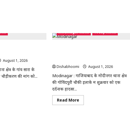
ews
modinagar news
Today News
ी मांग को लेकर ग्रामीणों की
Modinagar : गोविंदपुरी में वेल्डिंग कारीगर की
 सौंपा ज्ञापन
करंट लगने से मौत, रोरी गांव के दो बच्चों के सिर से
उठा पिता का साया
August 1, 2026
0
Dishabhoomi
August 1, 2026
0
 क्षेत्र के गांव सारा के
Modinagar : गाजियाबाद के मोदीनगर थाना क्षेत्र
के चौड़ीकरण की मांग को...
की गोविंदपुरी चौकी इलाके में शुक्रवार को एक
ad
दर्दनाक हादसा...
re
out
ा
Read
Read More
more
़ीकरण
about
Modinagar
ग
:
गोविंदपुरी
र
में
मीणों
वेल्डिंग