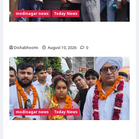
modinagar news
Today News
मोदीनगर में कांवड़ियों का भव्य स्वागत, डीसीपी सुरेंद्रनाथ
तिवारी ने की पुष्पवर्षा
Dishabhoomi
August 10, 2026
0
modinagar news
Today News
15 वर्षीय खुशी चौधरी को भारतीय किसान यूनियन ने
भेंट की होंडा एक्टिवा, 61 लीटर गंगाजल लेकर पहुंचीं