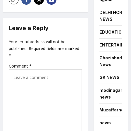
g
DELHI NCR
a
NEWS
t
Leave a Reply
EDUCATION
i
Your email address will not be
o
ENTERTAINME
published.
Required fields are marked
n
*
Ghaziabad
News
Comment
*
GK NEWS
modinagar
news
Muzaffarnagar
news