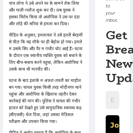
पांच लोगों ने उसे अपने घर के सामने रोक लिया
to
और गाली-गलौज शुरू कर दी। जब युवक ने
your
इसका विरोध किया तो आरोपियों ने उस पर डंडों
inbox.
और लोहे की सरियों से हमला कर दिया।
Get
पीड़ित के अनुसार, हमलावरों ने उसे इतनी बेरहमी
से पीटा कि वह मौके पर ही बेहोश हो गया। हमले
Bre
में उसके सिर और पैर में गंभीर चोटें आई हैं। घटना
के दौरान एक स्थानीय व्यक्ति युवक को बचाने के
New
लिए बीच-बचाव करने पहुंचा, लेकिन आरोपियों ने
उसके साथ भी मारपीट की।
Upd
घटना के बाद इलाके में अफरा-तफरी का माहौल
बन गया। घायल युवक किसी तरह मोदीनगर थाने
पहुंचा और आरोपियों के खिलाफ तहरीर देकर
कार्रवाई की मांग की। पुलिस ने घायल की गंभीर
हालत को देखते हुए उसे सामुदायिक स्वास्थ्य केंद्र
(सीएचसी) भेज दिया, जहां उसका मेडिकल
परीक्षण और उपचार किया गया।
पीड़ित ने आरोप लगाया है कि आरोपियों के साथ