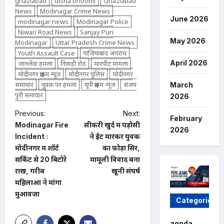
ghaziabad
disha bhoomi
Ghaziabad
News
Modinagar Crime News
June 2026
modinagar news
Modinagar Police
Niwari Road News
Sanjay Puri
May 2026
Modinagar
Uttar Pradesh Crime News
Youth Assault Case
गाजियाबाद अपराध
April 2026
जानलेवा हमला
निवाड़ी रोड
मारपीट मामला
मोदीनगर क्राइम न्यूज़
मोदीनगर पुलिस
मोदीनगर
समाचार
युवक पर हमला
यूपी क्राइम न्यूज
संजय
March
पुरी समाचार
2026
P
Previous:
Next:
February
Modinagar Fire
सीकरी खुर्द में पड़ोसी
o
2026
Incident :
ने ईंट मारकर युवक
s
मोदीनगर में शॉर्ट
का फोड़ा सिर,
t
सर्किट से 20 बिटोरे
मामूली विवाद बना
राख, गरीब
खूनी संघर्ष
n
महिलाओं ने मांगा
a
मुआवजा
Categories
v
i
agoda