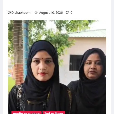
मोदीनगर
Dishabhoomi
August 10, 2026
0
modinagar news
Today News