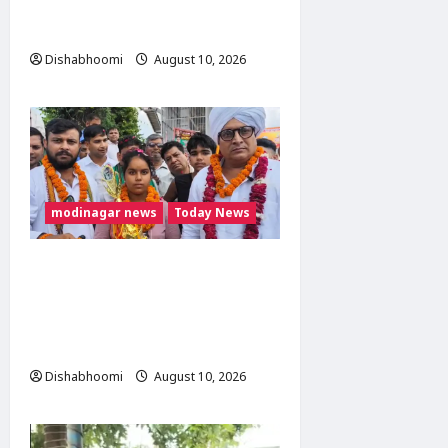
स्वागत, डीसीपी सुरेंद्रनाथ तिवारी ने
की पुष्पवर्षा
Dishabhoomi
August 10, 2026
0
modinagar news
Today News
15 वर्षीय खुशी चौधरी को भारतीय
किसान यूनियन ने भेंट की होंडा
एक्टिवा, 61 लीटर गंगाजल लेकर
पहुंचीं मोदीनगर
Dishabhoomi
August 10, 2026
0