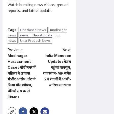
Watch breaking news videos, ground
reports, and latest update.
Tags:
Ghaziabad News
modinagar
news
news
NewsUpdate
up
news
Uttar Pradesh News
P
Previous:
Next:
Modinagar
India Monsoon
o
Harassment
Update : केरल
s
Case : मोदीनगर में
पहुंचा मानसून,
t
महिला ने लगाया
राजस्थान-MP समेत
गंभीर आरोप, जेठ ने
24 राज्यों में आंधी-
n
किया यौन शोषण,
बारिश का खतरा
a
बेटियों संग घर से
निकाला
v
i
g