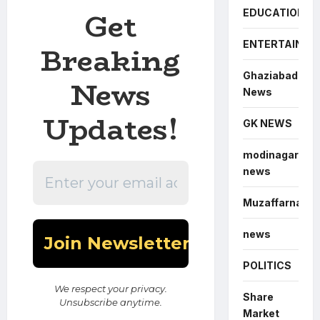
Get
EDUCATION
ENTERTAINME
Breaking
Ghaziabad
News
News
Updates!
GK NEWS
modinagar
news
Muzaffarnagar
news
POLITICS
We respect your privacy.
Share
Unsubscribe anytime.
Market