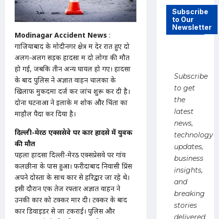
Subscribe
to Our
Newsletter
Modinagar Accident News
:
गाजियाबाद के मोदीनगर क्षेत्र में देर रात हुए दो
अलग-अलग सड़क हादसों में दो लोगों की मौत
हो गई, जबकि तीन अन्य घायल हो गए। हादसों
Subscribe
के बाद पुलिस ने अज्ञात वाहन चालकों के
to get
खिलाफ मुकदमा दर्ज कर जांच शुरू कर दी है।
the
दोनों घटनाओं ने इलाके में शोक और चिंता का
latest
माहौल पैदा कर दिया है।
news,
दिल्ली-मेरठ एक्सप्रेसवे पर कार हादसे में युवक
technology
की मौत
updates,
पहला हादसा दिल्ली-मेरठ एक्सप्रेसवे पर गांव
business
कलछीना के पास हुआ। फरीदाबाद निवासी प्रिंस
insights,
अपने दोस्तों के साथ कार से हरिद्वार जा रहे थे।
and
इसी दौरान एक तेज रफ्तार अज्ञात वाहन ने
breaking
उनकी कार को टक्कर मार दी। टक्कर के बाद
stories
कार डिवाइडर से जा टकराई। पुलिस और
delivered