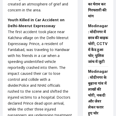
created an atmosphere of grief and
का घेराव कर
concern in the area.
गिरफ्तारी की
मांग
Youth Killed in Car Accident on
Delhi-Meerut Expressway
Modinagar
The first accident took place near
: मोदीनगर में
Kalchina village on the Delhi-Meerut
छात्र की बाइक
Expressway. Prince, a resident of
चोरी, CCTV
Faridabad, was traveling to Haridwar
में कैद हुआ
with his friends in a car when a
चोर; पुलिस
speeding unidentified vehicle
जांच में जुटी
reportedly crashed into them. The
Modinagar
impact caused their car to lose
: मोदीनगर के
control and collide with a
बुढ़ाना गांव में
divider.Police and NHAI officials
लाखों की
rushed to the scene and shifted the
चोरी, नकदी
injured victims to a hospital. Doctors
और जेवर
declared Prince dead upon arrival,
लेकर फरार
while the other three injured
हुए चोर
passengers are undergoing treatment