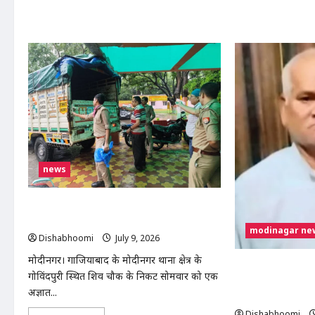
भूमि
ससु
पर
की
अवैध
चाक
कब्जे
मा
का
हत्य
आरोप,
लव
भाकियू
मैर
(तेवतिया)
के
ने
बाद
दी
पार
आंदोलन
विव
की
बन
चेतावनी
खून
news
मोदीनगर के गोविंदपुरी में नाले से मिला अज्ञात
व्यक्ति का शव, जांच में जुटी पुलिस
modinagar ne
Dishabhoomi
July 9, 2026
0
मोदीनगर। गाजियाबाद के मोदीनगर थाना क्षेत्र के
मोदीनगर में तेज रफ्त
गोविंदपुरी स्थित शिव चौक के निकट सोमवार को एक
मौत, चालक फरार; प
अज्ञात...
तलाश
Dishabhoomi