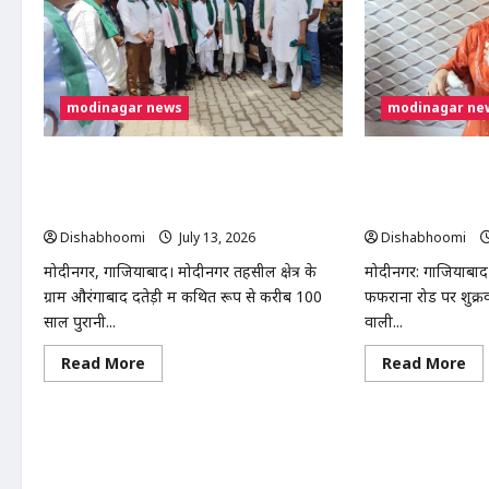
30
मि
तक
सड
पर
तड़
रहा
modinagar news
modinagar ne
मोदीनगर में 100 साल पुरानी श्मशान भूमि पर
मोदीनगर फफराना रोड
अवैध कब्जे का आरोप, भाकियू (तेवतिया) ने दी
मारकर हत्या, लव मैर
आंदोलन की चेतावनी
बना खूनी
Dishabhoomi
July 13, 2026
0
Dishabhoomi
मोदीनगर, गाजियाबाद। मोदीनगर तहसील क्षेत्र के
मोदीनगर: गाजियाबाद क
ग्राम औरंगाबाद दतेड़ी में कथित रूप से करीब 100
फफराना रोड पर शुक्र
साल पुरानी...
वाली...
Read
Re
Read More
Read More
more
mo
about
ab
मोदीनगर
मोद
में
फफ
100
रोड
साल
पर
पुरानी
दाम
श्मशान
ने