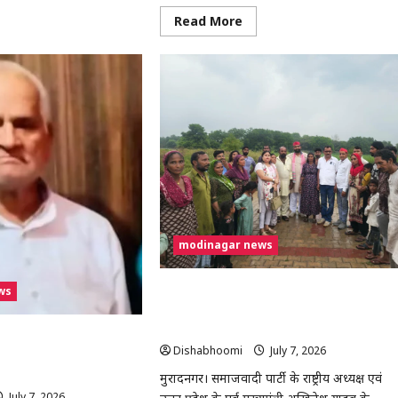
र
Read
Read More
more
ू
about
रकर
भोजपुर
ा,
में
बारिश
िज
से
गरीब
दिव्यांग
िवारिक
दंपति
ाद
का
ा
मकान
ी
ढहा,
प्रशासन
से
आर्थिक
सहायता
की
गुहार
modinagar news
ws
अखिलेश यादव के जन्मदिवस पर मुरादनगर में सपा
महिला सभा का सघन वृक्षारोपण अभियान, देवव्रत
धामा ने सुनीं जनसमस्याएं
ार ट्रक की टक्कर से व्यक्ति की
Dishabhoomi
July 7, 2026
0
ुलिस CCTV फुटेज से कर रही
मुरादनगर। समाजवादी पार्टी के राष्ट्रीय अध्यक्ष एवं
July 7, 2026
0