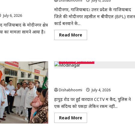
Dishabhoomi
July 6, 2026
0
में युवक की धारदार हथियार से
ें मिला खून से लथपथ शव
मोदीनगर, गाजियाबाद। उत्तर प्रदेश के गाजियाबाद
July 6, 2026
0
जिले की मोदीनगर तहसील में बीपीएल (BPL) राश
कार्ड बनवाने के...
गाजियाबाद के मोदीनगर क्षेत्र
या का मामला सामने आया है।
Read
Read More
more
about
मोदीनगर
ad
तहसील
re
में
out
BPL
modinagar news
ीनगर:
राशन
री
कार्ड
व
बनाने
मोदीनगर में आम विक्रेता की जेब कटी, बातों में
के
वक
नाम
उलझाकर 8 हजार रुपये लेकर फरार हुए बदमाश
पर
दार
₹5
Dishabhoomi
July 4, 2026
0
यार
हजार
लेने
हापुड़ रोड पर हुई वारदात CCTV में कैद, पुलिस ने
ा,
का
एक संदिग्ध को पकड़ा लेकिन रकम नहीं...
आरोप,
SDM
ने
Read
Read More
शुरू
ा
more
कराई
about
जांच
मोदीनगर
ड में सिंथेटिक ट्रैक और सभी
पथ
में