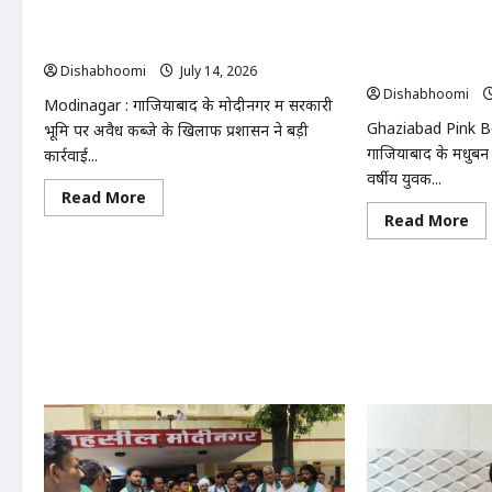
मोदीनगर में 13 बीघा सरकारी जमीन से अवैध
Ghaziabad Pink 
कब्जा हटाया, प्रशासन की बड़ी कार्रवाई
गाजियाबाद में पिंक 
मिनट तक सड़क पर त
Dishabhoomi
July 14, 2026
0
Dishabhoomi
Modinagar : गाजियाबाद के मोदीनगर में सरकारी
Ghaziabad Pink B
भूमि पर अवैध कब्जे के खिलाफ प्रशासन ने बड़ी
गाजियाबाद के मधुबन बा
कार्रवाई...
वर्षीय युवक...
Read
Read More
more
Re
Read More
about
mo
मोदीनगर
ab
में
Gh
13
Pi
बीघा
Bo
सरकारी
Yo
जमीन
De
से
:
अवैध
गाज
कब्जा
में
हटाया,
पिं
प्रशासन
बूथ
की
के
बड़ी
बाह
कार्रवाई
यु
की
मौत