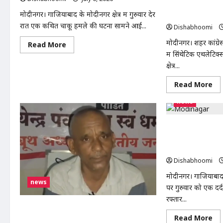
स्कूलों में NCERT पा
शव
मोदीनगर। गाजियाबाद के मोदीनगर क्षेत्र में गुरुवार देर
लेकर कांग्रेस का प्रदर
रात एक कथित चाकू हमले की घटना सामने आई...
Dishabhoomi
मोदीनगर। शहर कांग्रेस
Read
Read More
more
में सिंथेटिक एथलेटिक्
about
मोदीनगर
क्षेत्र...
में
युवक
Re
Read More
पर
mo
चाकू
ab
से
news
मोद
हमले
गां
का
ग्राउ
आरोप,
में
गंभीर
मोदीनगर में तेज रफ
सिं
हालत
कोरियर की टाटा मै
ट्रैक
में
औ
दिल्ली
सहचालक घायल
सभ
एम्स
स्कू
Dishabhoomi
रेफर;
में
आरोपी
NC
मोदीनगर। गाजियाबाद 
हिरासत
पाठ
news
में
पर गुरुवार को एक दर
लाग
करन
रफ्तार...
की
मोदीनगर: भूमि विवाद को लेकर तहसील परिसर में
मां
को
Re
Read More
किसान ने किया आत्मदाह का प्रयास, कर्मचारियों की