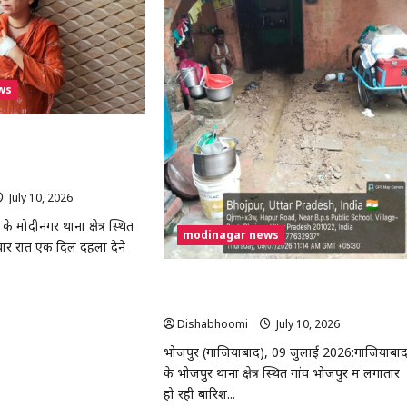
में
नट
ले
जाकर
़क
बेरहमी
से
पता
पिटाई
का
ws
आरोप,
चुड़ियाला
पुलिस
चौकी
 पर दामाद ने ससुर की चाकू
के
िज के बाद पारिवारिक विवाद
सामने
शव
रखकर
प्रदर्शन
July 10, 2026
0
े मोदीनगर थाना क्षेत्र स्थित
modinagar news
वार रात एक दिल दहला देने
भोजपुर में बारिश से गरीब दिव्यांग दंपति का मकान
ad
ढहा, प्रशासन से आर्थिक सहायता की गुहार
re
Dishabhoomi
July 10, 2026
0
out
ीनगर
भोजपुर (गाजियाबाद), 09 जुलाई 2026:गाजियाबा
राना
के भोजपुर थाना क्षेत्र स्थित गांव भोजपुर में लगातार
ाद
हो रही बारिश...