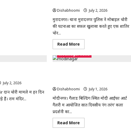
र
re
गिरफ्तार, 12 चोरी के मोबाइल और नकदी बरामद
्रेस
out
ीनगर
Dishabhoomi
July 2, 2026
0
र्शन
मुरादनगर। थाना मुरादनगर पुलिस ने मोबाइल चोरी
तार
र
की घटनाओं का सफल खुलासा करते हुए एक शातिर
चोर...
र,
DC
ियर
Read
Read More
more
ा
about
िक
modinagar news
मुरादनगर
पुलिस
ी
ने
कर,
शातिर
ी मामला: चंपत राय ने टिन्नू
मोदीनगर: मोदी आईफा आर्ट गैलरी में ‘रंग तरंग’
लक
मोबाइल
घोटाले का मुख्य किरदार
कला प्रदर्शनी का समापन, 48 कलाकार हुए
चोर
चालक
को
सम्मानित
यल
July 2, 2026
0
किया
गिरफ्तार,
Dishabhoomi
July 1, 2026
0
 दान चोरी मामले में हर दिन
12
चोरी
मोदीनगर। गैलाड बिल्डिंग स्थित मोदी आईफा आर्ट
 हैं। राम मंदिर...
के
गैलरी में आयोजित सात दिवसीय ‘रंग तरंग’ कला
मोबाइल
और
ad
प्रदर्शनी का...
नकदी
re
बरामद
out
m
Read
Read More
ndir
more
about