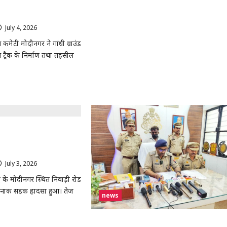
ठ्यक्रम लागू करने की मांग को
आम
विक्रेता
्शन
की
जेब
July 4, 2026
0
कटी,
बातों
 कमेटी मोदीनगर ने गांधी ग्राउंड
में
स ट्रैक के निर्माण तथा तहसील
उलझाकर
8
हजार
रुपये
लेकर
ad
फरार
re
हुए
out
बदमाश
ीनगर:
धी
ंड
्तार कार का कहर, DTDC
थेटिक
जिक को मारी टक्कर, चालक व
र
ी
लों
July 3, 2026
0
ERT
के मोदीनगर स्थित निवाड़ी रोड
्यक्रम
्दनाक सड़क हादसा हुआ। तेज
ू
news
े
ग
ad
मुरादनगर पुलिस ने शातिर मोबाइल चोर को किया