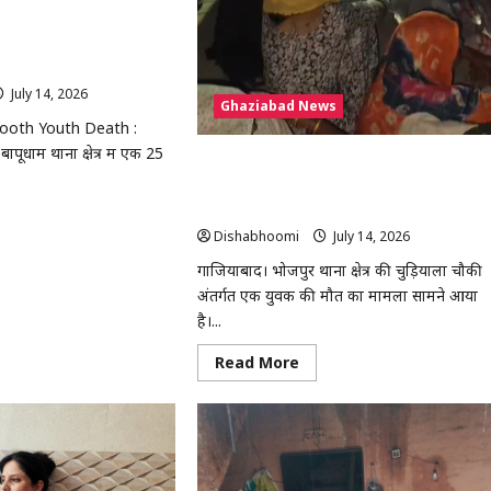
Booth Youth Death :
बूथ के बाहर युवक की मौत, 30
ड़पता रहा
July 14, 2026
0
Ghaziabad News
ooth Youth Death :
पूधाम थाना क्षेत्र में एक 25
गाजियाबाद में युवक की मौत: खेत में ले जाकर
बेरहमी से पिटाई का आरोप, चुड़ियाला पुलिस चौक
के सामने शव रखकर प्रदर्शन
ad
re
Dishabhoomi
July 14, 2026
0
out
aziabad
गाजियाबाद। भोजपुर थाना क्षेत्र की चुड़ियाला चौकी
nk
अंतर्गत एक युवक की मौत का मामला सामने आया
oth
uth
है।...
ath
ियाबाद
Read
Read More
more
क
about
गाजियाबाद
में
र
युवक
वक
की
मौत:
,
खेत