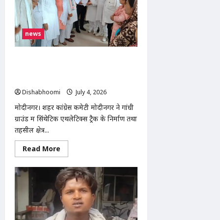
का
आरोप,
गंभीर
हालत
में
news
दिल्ली
एम्स
रेफर;
आरोपी
मोदीनगर: गांधी ग्राउंड में सिंथेटिक ट्रैक और
हिरासत
सभी स्कूलों में NCERT पाठ्यक्रम लागू करने
में
की मांग को लेकर कांग्रेस का प्रदर्शन
Dishabhoomi
July 4, 2026
0
मोदीनगर। शहर कांग्रेस कमेटी मोदीनगर ने गांधी
ग्राउंड में सिंथेटिक एथलेटिक्स ट्रैक के निर्माण तथा
तहसील क्षेत्र...
Read
Read More
more
about
मोदीनगर:
गांधी
ग्राउंड
में
सिंथेटिक
ट्रैक
और
सभी