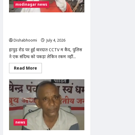
स्कूलों
modinagar news
में
NCERT
पाठ्यक्रम
लागू
मोदीनगर में आम विक्रेता की जेब कटी, बातों में
करने
उलझाकर 8 हजार रुपये लेकर फरार हुए
की
मांग
बदमाश
को
लेकर
Dishabhoomi
July 4, 2026
0
कांग्रेस
का
हापुड़ रोड पर हुई वारदात CCTV में कैद, पुलिस
प्रदर्शन
ने एक संदिग्ध को पकड़ा लेकिन रकम नहीं...
Read
Read More
more
about
मोदीनगर
में
आम
विक्रेता
की
जेब
कटी,
बातों
में
उलझाकर
news
8
हजार
रुपये