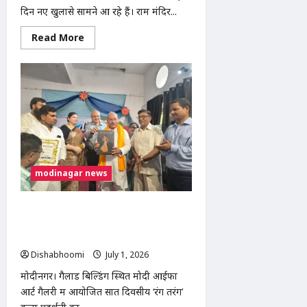
दिन नए खुलासे सामने आ रहे हैं। राम मंदिर...
Read
Read More
more
about
Ram
Mandir
दान
चोरी
मामला:
चंपत
राय
ने
टिन्नू
यादव
को
बताया
modinagar news
पूरे
घोटाले
का
मुख्य
मोदीनगर: मोदी आईफा आर्ट गैलरी में ‘रंग
किरदार
तरंग’ कला प्रदर्शनी का समापन, 48 कलाकार
हुए सम्मानित
Dishabhoomi
July 1, 2026
0
मोदीनगर। गैलाड बिल्डिंग स्थित मोदी आईफा
आर्ट गैलरी में आयोजित सात दिवसीय ‘रंग तरंग’