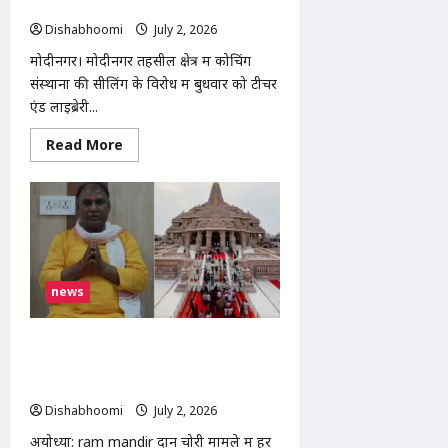
सौंपा ज्ञापन
Dishabhoomi
July 2, 2026
0
मोदीनगर। मोदीनगर तहसील क्षेत्र में कोचिंग
संस्थानों की सीलिंग के विरोध में बुधवार को टीचर
एंड लाइब्रेरी...
Read
Read More
more
about
मोदीनगर
में
कोचिंग
संस्थानों
की
सीलिंग
के
विरोध
news
में
शिक्षकों
का
प्रदर्शन,
Ram Mandir दान चोरी मामला: चंपत राय ने
एसडीएम
टिन्नू यादव को बताया पूरे घोटाले का मुख्य
को
सौंपा
किरदार
ज्ञापन
Dishabhoomi
July 2, 2026
0
अयोध्या: ram mandir दान चोरी मामले में हर