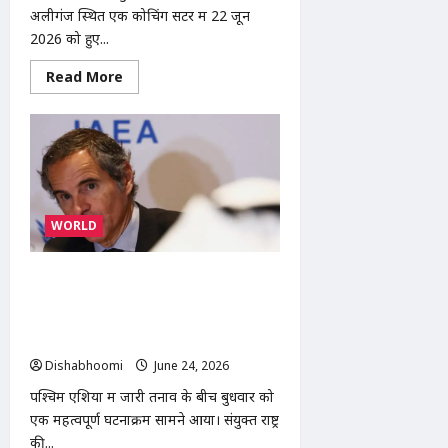
अलीगंज स्थित एक कोचिंग सेंटर में 22 जून
2026 को हुए...
Read
Read More
more
about
ABVP
Modinagar
Protest
:
मोदीनगर
में
एबीवीपी
का
WORLD
प्रदर्शन:
कोचिंग
संस्थानों
की
पश्चिम एशिया युद्ध LIVE: IAEA प्रमुख ने
सुरक्षा
व्यवस्था
कहा- ईरान के परमाणु स्थलों का होगा
को
निरीक्षण, अमेरिकी सीनेट ने सैन्य कार्रवाई
लेकर
एसडीएम
रोकने का प्रस्ताव पारित किया
और
Dishabhoomi
June 24, 2026
0
एसीपी
को
पश्चिम एशिया में जारी तनाव के बीच बुधवार को
सौंपा
ज्ञापन
एक महत्वपूर्ण घटनाक्रम सामने आया। संयुक्त राष्ट्र
की...