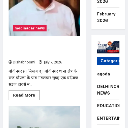
शव,
2026
जांच
में
जुटी
February
पुलिस
2026
modinagar news
मोदीनगर में तेज रफ्तार ट्रक की टक्कर से
व्यक्ति की मौत, चालक फरार; पुलिस CCTV
फुटेज से कर रही तलाश
Categories
Dishabhoomi
July 7, 2026
0
मोदीनगर (गाजियाबाद): मोदीनगर थाना क्षेत्र के
agoda
राज चौपला के पास मंगलवार सुबह एक दर्दनाक
सड़क हादसे में...
DELHI NCR
NEWS
Read
Read More
more
about
EDUCATION
मोदीनगर
में
तेज
ENTERTAINME
रफ्तार
ट्रक
की