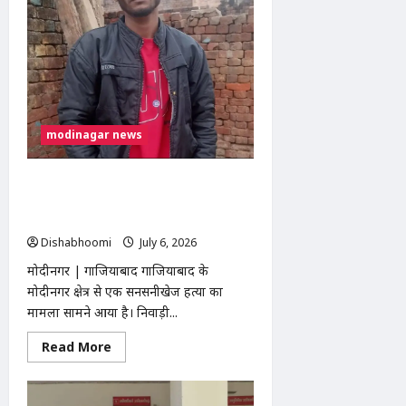
को
लेकर
ग्रामीणों
ने
तहसील
दिवस
में
सौंपा
ज्ञापन,
निर्माण
modinagar news
कार्य
रोकने
की
उठाई
मोदीनगर: पूठरी गांव में युवक की धारदार
मांग
हथियार से हत्या, ईंख के खेत में मिला खून से
लथपथ शव
Dishabhoomi
July 6, 2026
0
मोदीनगर | गाजियाबाद गाजियाबाद के
मोदीनगर क्षेत्र से एक सनसनीखेज हत्या का
मामला सामने आया है। निवाड़ी...
Read
Read More
more
about
मोदीनगर:
पूठरी