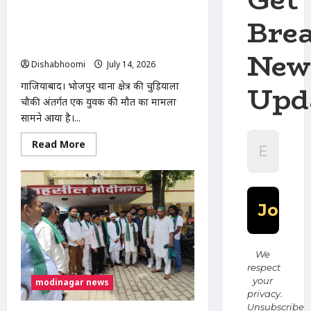
पर
तड़पता
Bre
गाजियाबाद में युवक की मौत: खेत में ले जाकर
रहा
बेरहमी से पिटाई का आरोप, चुड़ियाला पुलिस
चौकी के सामने शव रखकर प्रदर्शन
New
Dishabhoomi
July 14, 2026
0
Upd
गाजियाबाद। भोजपुर थाना क्षेत्र की चुड़ियाला
चौकी अंतर्गत एक युवक की मौत का मामला
सामने आया है।...
Read
Read More
more
about
गाजियाबाद
में
युवक
की
मौत:
खेत
में
ले
जाकर
We
बेरहमी
respect
से
पिटाई
your
modinagar news
का
privacy.
आरोप,
Unsubscribe
चुड़ियाला