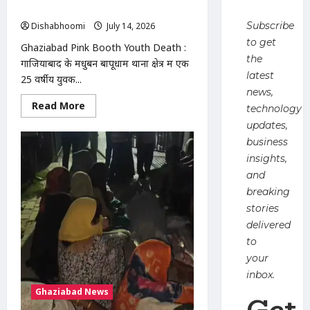
मौत, 30 मिनट तक सड़क पर तड़पता रहा
Subscribe
Dishabhoomi
July 14, 2026
0
to get
Ghaziabad Pink Booth Youth Death :
the
गाजियाबाद के मधुबन बापूधाम थाना क्षेत्र में एक
latest
25 वर्षीय युवक...
news,
Read
Read More
technology
more
about
updates,
Ghaziabad
business
Pink
Booth
insights,
Youth
Death
and
:
गाजियाबाद
breaking
में
stories
पिंक
बूथ
delivered
के
बाहर
to
युवक
your
की
मौत,
inbox.
30
मिनट
Ghaziabad News
Get
तक
सड़क