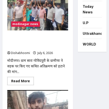
मुरादनगर
में
Today
सपा
News
महिला
सभा
का
U.P
सघन
modinagar news
वृक्षारोपण
अभियान,
देवव्रत
Uttrakhand
धामा
मोदीनगर: सड़क अतिक्रमण हटाने की मांग को
ने
लेकर ग्रामीणों ने तहसील दिवस में सौंपा ज्ञापन,
सुनीं
WORLD
जनसमस्याएं
निर्माण कार्य रोकने की उठाई मांग
Dishabhoomi
July 6, 2026
0
मोदीनगर। ग्राम सारा गोविंदपुरी के ग्रामीणों ने
सड़क पर किए गए कथित अतिक्रमण को हटाने
की मांग...
Read
Read More
more
about
मोदीनगर:
सड़क
अतिक्रमण
हटाने
की
मांग