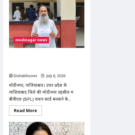
गांव
में
युवक
की
धारदार
हथियार
से
हत्या,
ईंख
के
modinagar news
खेत
में
मिला
खून
मोदीनगर तहसील में BPL राशन कार्ड बनाने के
से
नाम पर ₹5 हजार लेने का आरोप, SDM ने शुरू
लथपथ
शव
कराई जांच
Dishabhoomi
July 6, 2026
0
मोदीनगर, गाजियाबाद। उत्तर प्रदेश के
गाजियाबाद जिले की मोदीनगर तहसील में
बीपीएल (BPL) राशन कार्ड बनवाने के...
Read
Read More
more
about
मोदीनगर
तहसील
में