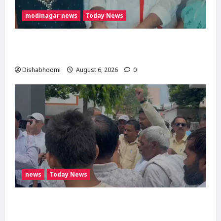
modinagar news
Today News
मोदी नगर में आर्य युवा संस्कार अभियान का शुभारंभ,
80 बच्चों ने धारण किया यज्ञोपवीत
Dishabhoomi
August 6, 2026
0
news
Today News
मोदीनगर में गाय ले जा रही महिलाओं से मारपीट का
मामला गरमाया, थाने का घेराव कर गिरफ्तारी की मांग