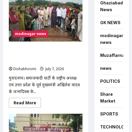
टक्कर
Ghaziabad
से
News
व्यक्ति
की
मौत,
GK NEWS
चालक
फरार;
पुलिस
modinagar news
CCTV
modinagar
फुटेज
news
से
कर
अखिलेश यादव के जन्मदिवस पर मुरादनगर में
रही
Muzaffarnagar
सपा महिला सभा का सघन वृक्षारोपण
तलाश
अभियान, देवव्रत धामा ने सुनीं जनसमस्याएं
news
Dishabhoomi
July 7, 2026
0
मुरादनगर। समाजवादी पार्टी के राष्ट्रीय अध्यक्ष
POLITICS
एवं उत्तर प्रदेश के पूर्व मुख्यमंत्री अखिलेश यादव
के जन्मदिवस के...
Share
Market
Read
Read More
more
about
SPORTS
अखिलेश
यादव
के
TECHNOLOGY
जन्मदिवस
पर