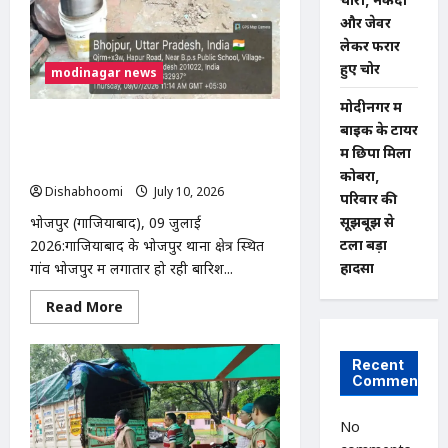
बना
खूनी
और जेवर
लेकर फरार
हुए चोर
modinagar news
मोदीनगर में
भोजपुर में बारिश से गरीब दिव्यांग दंपति का
बाइक के टायर
मकान ढहा, प्रशासन से आर्थिक सहायता की
में छिपा मिला
गुहार
कोबरा,
Dishabhoomi
July 10, 2026
0
परिवार की
भोजपुर (गाजियाबाद), 09 जुलाई
सूझबूझ से
2026:गाजियाबाद के भोजपुर थाना क्षेत्र स्थित
टला बड़ा
गांव भोजपुर में लगातार हो रही बारिश...
हादसा
Read
Read More
more
about
भोजपुर
में
Recent
बारिश
Comments
से
गरीब
दिव्यांग
No
दंपति
का