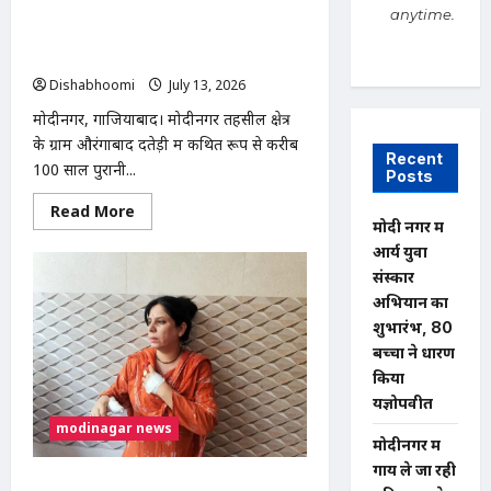
पुलिस
मोदीनगर में 100 साल पुरानी श्मशान भूमि पर
anytime.
चौकी
अवैध कब्जे का आरोप, भाकियू (तेवतिया) ने
के
सामने
दी आंदोलन की चेतावनी
शव
Dishabhoomi
July 13, 2026
0
रखकर
प्रदर्शन
मोदीनगर, गाजियाबाद। मोदीनगर तहसील क्षेत्र
के ग्राम औरंगाबाद दतेड़ी में कथित रूप से करीब
Recent
100 साल पुरानी...
Posts
Read
Read More
more
मोदी नगर में
about
आर्य युवा
मोदीनगर
में
संस्कार
100
साल
अभियान का
पुरानी
शुभारंभ, 80
श्मशान
भूमि
बच्चों ने धारण
पर
अवैध
किया
कब्जे
यज्ञोपवीत
का
आरोप,
modinagar news
भाकियू
मोदीनगर में
(तेवतिया)
ने
गाय ले जा रही
दी
मोदीनगर फफराना रोड पर दामाद ने ससुर की