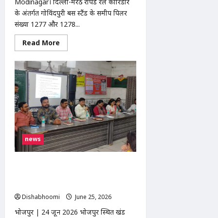
Modinagar। दिल्ली-मेरठ रैपिड रेल कॉरिडोर
के अंतर्गत गोविंदपुरी बस स्टैंड के समीप पिलर
संख्या 1277 और 1278...
Read
Read More
more
about
Modinagar:
गोविंदपुरी
बस
स्टैंड
के
पास
तीन
दिनों
से
खड़ी
संदिग्ध
काली
news
थार,
स्थानीय
लोगों
भोजपुर में खंड शिक्षा अधिकारी कार्यालय पर
में
चिंता
मासिक समीक्षा बैठक आयोजित, शत-प्रतिशत
नामांकन और गुणवत्तापूर्ण शिक्षा पर जोर
Dishabhoomi
June 25, 2026
0
भोजपुर | 24 जून 2026 भोजपुर स्थित खंड