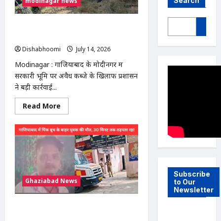
Search
modinagar news
मोदीनगर में 13 बीघा सरकारी जमीन से अवैध
कब्जा हटाया, प्रशासन की बड़ी कार्रवाई
Dishabhoomi
July 14, 2026
0
Modinagar : गाजियाबाद के मोदीनगर में
सरकारी भूमि पर अवैध कब्जे के खिलाफ प्रशासन
ने बड़ी कार्रवाई...
Read
Read More
more
about
मोदीनगर
में
13
बीघा
सरकारी
जमीन
से
अवैध
Subscribe
Ghaziabad News
कब्जा
to Our
हटाया,
Newsletter
प्रशासन
की
Ghaziabad Pink Booth Youth Death
बड़ी
कार्रवाई
: गाजियाबाद में पिंक बूथ के बाहर युवक की