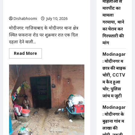
महिलाओं से
आंदोलन
चाकू मारकर हत्या, लव मैरिज के बाद
की
मारपीट का
चेतावनी
पारिवारिक विवाद बना खूनी
मामला
Dishabhoomi
July 10, 2026
0
गरमाया, थाने
मोदीनगर: गाजियाबाद के मोदीनगर थाना क्षेत्र
का घेराव कर
स्थित फफराना रोड पर शुक्रवार रात एक दिल
गिरफ्तारी की
दहला देने वाली...
मांग
Read
Read More
Modinagar
more
about
: मोदीनगर में
मोदीनगर
छात्र की बाइक
फफराना
रोड
चोरी, CCTV
पर
में कैद हुआ
दामाद
ने
चोर; पुलिस
ससुर
की
जांच में जुटी
चाकू
मारकर
Modinagar
हत्या,
लव
: मोदीनगर के
मैरिज
के
बुढ़ाना गांव में
बाद
लाखों की
पारिवारिक
विवाद
चोरी, नकदी