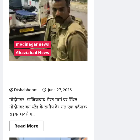
भाव
आज
29
जून:
24
कैरेट
सोना
हुआ
सस्ता,
चांदी
modinagar news
में
भी
Ghaziabad News
गिरावट
मोदीनगर बस स्टैंड के पास दर्दनाक सड़क
हादसा: बरेली निवासी युवक की उपचार के
दौरान मौत
Dishabhoomi
June 27, 2026
0
मोदीनगर। गाजियाबाद-मेरठ मार्ग पर स्थित
मोदीनगर बस स्टैंड के समीप देर रात एक दर्दनाक
सड़क हादसे में...
Read
Read More
more
about
मोदीनगर