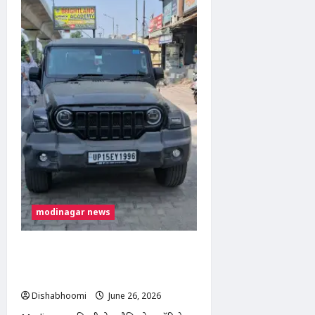
बस
स्टैंड
के
पास
दर्दनाक
सड़क
हादसा:
बरेली
निवासी
युवक
की
उपचार
के
दौरान
मौत
modinagar news
Modinagar: गोविंदपुरी बस स्टैंड के पास
तीन दिनों से खड़ी संदिग्ध काली थार, स्थानीय
लोगों में चिंता
Dishabhoomi
June 26, 2026
0