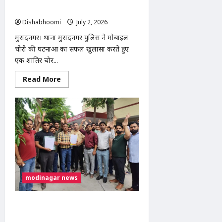
सहचालक
घायल
नकदी बरामद
Dishabhoomi
July 2, 2026
0
मुरादनगर। थाना मुरादनगर पुलिस ने मोबाइल
चोरी की घटनाओं का सफल खुलासा करते हुए
एक शातिर चोर...
Read
Read More
more
about
मुरादनगर
पुलिस
ने
शातिर
मोबाइल
चोर
को
किया
गिरफ्तार,
12
चोरी
के
modinagar news
मोबाइल
और
नकदी
बरामद
मोदीनगर में कोचिंग संस्थानों की सीलिंग के
विरोध में शिक्षकों का प्रदर्शन, एसडीएम को