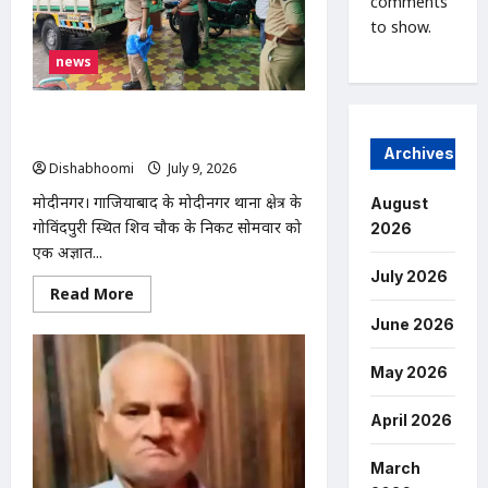
comments
मकान
to show.
ढहा,
प्रशासन
से
news
आर्थिक
सहायता
की
गुहार
मोदीनगर के गोविंदपुरी में नाले से मिला अज्ञात
व्यक्ति का शव, जांच में जुटी पुलिस
Archives
Dishabhoomi
July 9, 2026
0
मोदीनगर। गाजियाबाद के मोदीनगर थाना क्षेत्र के
August
गोविंदपुरी स्थित शिव चौक के निकट सोमवार को
2026
एक अज्ञात...
July 2026
Read
Read More
more
about
June 2026
मोदीनगर
के
गोविंदपुरी
May 2026
में
नाले
से
April 2026
मिला
अज्ञात
व्यक्ति
March
का