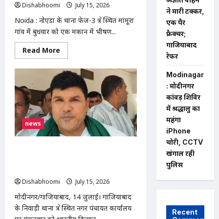
से
Dishabhoomi
July 15, 2026
0
मारपीट,
ने मारी टक्कर,
पुलिस
Noida : नोएडा के थाना फेज-3 क्षेत्र स्थित मामूरा
जांच
एक पैर
में
गांव में बुधवार को एक मकान में भीषण...
फ्रैक्चर;
जुटी
गाजियाबाद
Read
Read More
रेफर
more
about
NOIDA
Modinagar
:
नोएडा
: मोदीनगर
के
कांवड़ शिविर
मामूरा
गांव
में श्रद्धालु का
में
भीषण
महंगा
news
आग,
iPhone
दो
लोगों
चोरी, CCTV
की
निवाड़ी नगर पंचायत में भ्रष्टाचार के आरोपों पर
मौत;
खंगाल रही
50
भाकियू (टिकैत) का धरना, निष्पक्ष जांच की
पुलिस
परिवारों
मांग
का
रेस्क्यू
Dishabhoomi
July 15, 2026
0
मोदीनगर/गाजियाबाद, 14 जुलाई। गाजियाबाद
के निवाड़ी थाना क्षेत्र स्थित नगर पंचायत कार्यालय
Recent