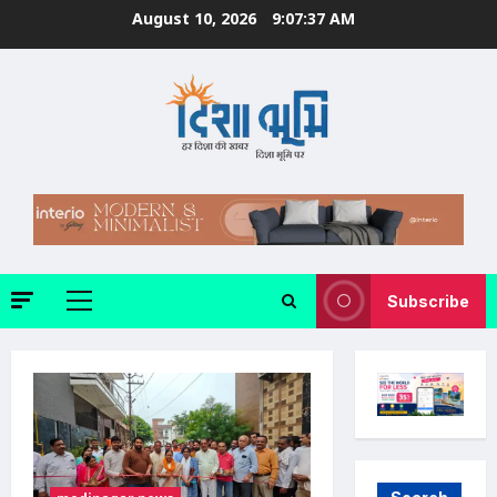
Skip
August 10, 2026
9:07:38 AM
to
content
Subscribe
Primary
Menu