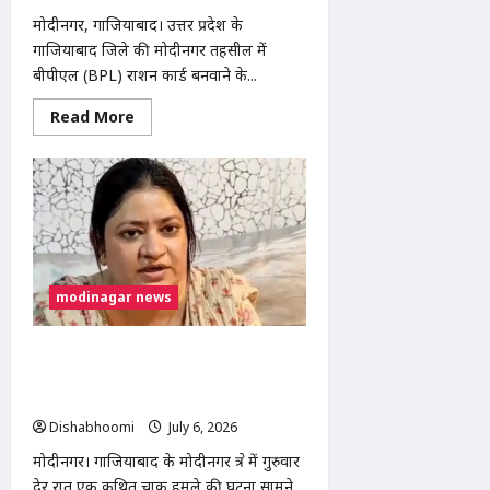
मोदीनगर, गाजियाबाद। उत्तर प्रदेश के
गाजियाबाद जिले की मोदीनगर तहसील में
बीपीएल (BPL) राशन कार्ड बनवाने के...
Read
Read More
more
about
मोदीनगर
तहसील
में
BPL
राशन
कार्ड
बनाने
के
नाम
modinagar news
पर
₹5
हजार
लेने
मोदीनगर में युवक पर चाकू से हमले का आरोप,
का
आरोप,
गंभीर हालत में दिल्ली एम्स रेफर; आरोपी
SDM
हिरासत में
ने
शुरू
Dishabhoomi
July 6, 2026
0
कराई
जांच
मोदीनगर। गाजियाबाद के मोदीनगर क्षेत्र में गुरुवार
देर रात एक कथित चाकू हमले की घटना सामने