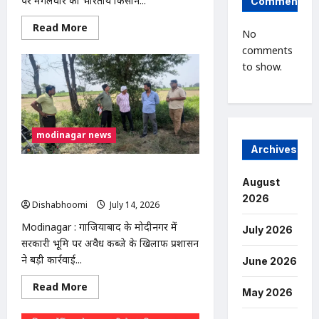
पर मंगलवार को भारतीय किसान...
Comments
Read
Read More
No
more
about
comments
निवाड़ी
to show.
नगर
पंचायत
में
भ्रष्टाचार
के
आरोपों
पर
modinagar news
भाकियू
(टिकैत)
Archives
का
धरना,
मोदीनगर में 13 बीघा सरकारी जमीन से अवैध
निष्पक्ष
August
जांच
कब्जा हटाया, प्रशासन की बड़ी कार्रवाई
की
2026
Dishabhoomi
July 14, 2026
0
मांग
Modinagar : गाजियाबाद के मोदीनगर में
July 2026
सरकारी भूमि पर अवैध कब्जे के खिलाफ प्रशासन
ने बड़ी कार्रवाई...
June 2026
Read
Read More
May 2026
more
about
मोदीनगर