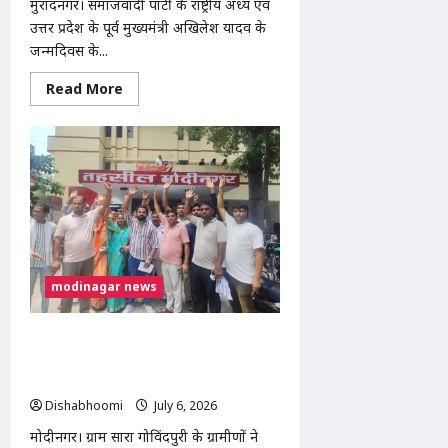
मुरादनगर। समाजवादी पार्टी के राष्ट्रीय अध्यक्ष एवं
उत्तर प्रदेश के पूर्व मुख्यमंत्री अखिलेश यादव के
जन्मदिवस के...
Read
Read More
more
about
अखिलेश
यादव
के
जन्मदिवस
पर
मुरादनगर
में
सपा
महिला
सभा
का
सघन
modinagar news
वृक्षारोपण
अभियान,
देवव्रत
धामा
मोदीनगर: सड़क अतिक्रमण हटाने की मांग को
ने
लेकर ग्रामीणों ने तहसील दिवस में सौंपा ज्ञापन,
सुनीं
जनसमस्याएं
निर्माण कार्य रोकने की उठाई मांग
Dishabhoomi
July 6, 2026
0
मोदीनगर। ग्राम सारा गोविंदपुरी के ग्रामीणों ने