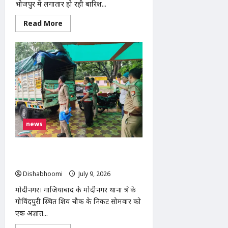
भोजपुर में लगातार हो रही बारिश...
Read
Read More
more
about
भोजपुर
में
बारिश
से
गरीब
दिव्यांग
दंपति
का
मकान
ढहा,
प्रशासन
से
news
आर्थिक
सहायता
की
गुहार
मोदीनगर के गोविंदपुरी में नाले से मिला अज्ञात
व्यक्ति का शव, जांच में जुटी पुलिस
Dishabhoomi
July 9, 2026
0
मोदीनगर। गाजियाबाद के मोदीनगर थाना क्षेत्र के
गोविंदपुरी स्थित शिव चौक के निकट सोमवार को
एक अज्ञात...