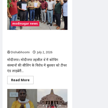
चोर
को
किया
गिरफ्तार,
12
चोरी
के
modinagar news
मोबाइल
और
नकदी
बरामद
मोदीनगर में कोचिंग संस्थानों की सीलिंग के
विरोध में शिक्षकों का प्रदर्शन, एसडीएम को
सौंपा ज्ञापन
Dishabhoomi
July 2, 2026
0
मोदीनगर। मोदीनगर तहसील क्षेत्र में कोचिंग
संस्थानों की सीलिंग के विरोध में बुधवार को टीचर
एंड लाइब्रेरी...
Read
Read More
more
about
मोदीनगर
में
कोचिंग
संस्थानों
की
सीलिंग