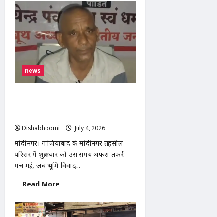
मोदीनगर
में
आम
विक्रेता
की
जेब
कटी,
बातों
में
उलझाकर
news
8
हजार
रुपये
लेकर
मोदीनगर: भूमि विवाद को लेकर तहसील
फरार
हुए
परिसर में किसान ने किया आत्मदाह का प्रयास,
बदमाश
कर्मचारियों की सतर्कता से टला बड़ा हादसा
Dishabhoomi
July 4, 2026
0
मोदीनगर। गाजियाबाद के मोदीनगर तहसील
परिसर में शुक्रवार को उस समय अफरा-तफरी
मच गई, जब भूमि विवाद...
Read
Read More
more
about
मोदीनगर:
भूमि