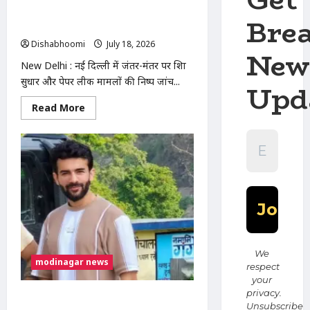
युवाओं
से
गए सोनम वांगचुक, भूख हड़ताल जारी; पत्नी
Bre
संगठन
ने उठाए सवाल
मजबूत
करने
Dishabhoomi
July 18, 2026
0
का
New
आह्वान
New Delhi : नई दिल्ली में जंतर-मंतर पर शिक्षा
सुधार और पेपर लीक मामलों की निष्पक्ष जांच...
Upd
Read
Read More
more
about
New
Delhi
:
जंतर-
मंतर
से
अस्पताल
ले
जाए
गए
सोनम
वांगचुक,
भूख
We
हड़ताल
modinagar news
respect
जारी;
your
पत्नी
ने
privacy.
Modinagar : मोदीनगर के बुदाना गांव में बेटे
उठाए
Unsubscribe