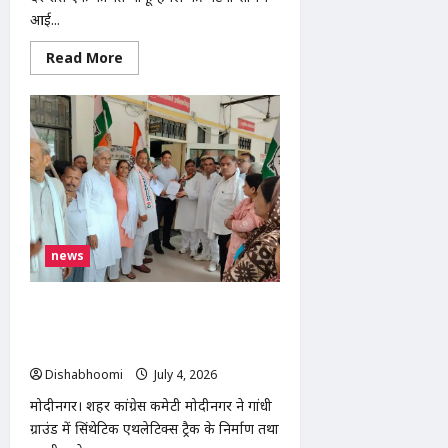
आई...
Read
Read More
more
about
मोदीनगर
में
युवक
पर
चाकू
से
हमले
का
आरोप,
गंभीर
हालत
में
news
दिल्ली
एम्स
रेफर;
आरोपी
मोदीनगर: गांधी ग्राउंड में सिंथेटिक ट्रैक और सभी
हिरासत
स्कूलों में NCERT पाठ्यक्रम लागू करने की
में
मांग को लेकर कांग्रेस का प्रदर्शन
Dishabhoomi
July 4, 2026
0
मोदीनगर। शहर कांग्रेस कमेटी मोदीनगर ने गांधी
ग्राउंड में सिंथेटिक एथलेटिक्स ट्रैक के निर्माण तथा