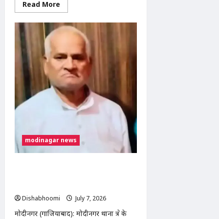
Read
Read More
more
about
मोदीनगर
के
गोविंदपुरी
में
नाले
से
मिला
अज्ञात
व्यक्ति
का
शव,
जांच
में
जुटी
पुलिस
modinagar news
मोदीनगर में तेज रफ्तार ट्रक की टक्कर से
व्यक्ति की मौत, चालक फरार; पुलिस CCTV
फुटेज से कर रही तलाश
Dishabhoomi
July 7, 2026
0
मोदीनगर (गाजियाबाद): मोदीनगर थाना क्षेत्र के