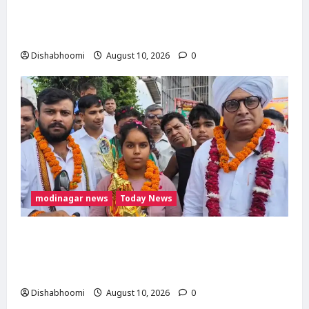
मोदीनगर में कांवड़ियों का भव्य स्वागत, डीसीपी सुरेंद्रनाथ
तिवारी ने की पुष्पवर्षा
Dishabhoomi
August 10, 2026
0
modinagar news
Today News
15 वर्षीय खुशी चौधरी को भारतीय किसान यूनियन ने
भेंट की होंडा एक्टिवा, 61 लीटर गंगाजल लेकर पहुंचीं
मोदीनगर
Dishabhoomi
August 10, 2026
0