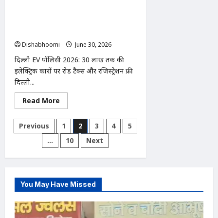
दिल्ली EV पॉलिसी 2026: ₹30 लाख तक की
का
पाठ
इलेक्ट्रिक कारों पर रोड टैक्स और रजिस्ट्रेशन
फ्री, 2028 से पेट्रोल-CNG टू-व्हीलर्स पर
रोक की तैयारी
Dishabhoomi
June 30, 2026
0
दिल्ली EV पॉलिसी 2026: ₹30 लाख तक की
इलेक्ट्रिक कारों पर रोड टैक्स और रजिस्ट्रेशन फ्री
दिल्ली...
Read
Read More
more
about
दिल्ली
Posts
Previous
1
2
3
4
5
EV
पॉलिसी
pagination
…
10
Next
2026:
₹30
लाख
तक
की
इलेक्ट्रिक
कारों
You May Have Missed
पर
रोड
टैक्स
और
रजिस्ट्रेशन