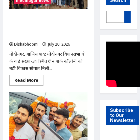
Search
modinagar news
मोदीनगर ग्रीन पार्क कॉलोनी में ₹73.41 लाख की
सड़क-नाली परियोजना का शिलान्यास,
विधायक डॉ. मंजू शिवाच ने दी विकास की
सौगात
Dishabhoomi
July 20, 2026
0
मोदीनगर, गाजियाबाद: मोदीनगर विधानसभा क्षेत्र
के वार्ड संख्या-31 स्थित ग्रीन पार्क कॉलोनी को
बड़ी विकास सौगात मिली...
Read
Read More
more
about
मोदीनगर
ग्रीन
पार्क
कॉलोनी
में
Subscribe
₹73.41
to Our
लाख
Newsletter
की
सड़क-
नाली
परियोजना