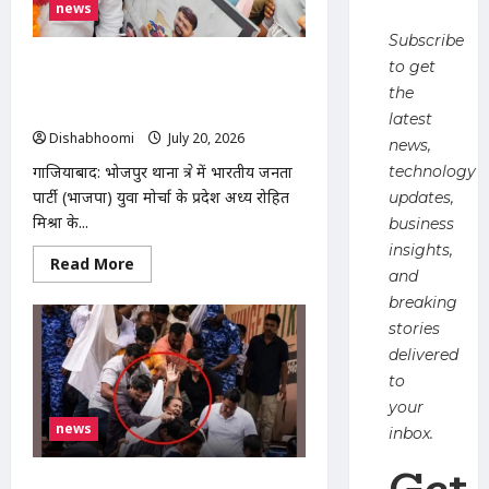
का
news
शिलान्यास,
विधायक
Subscribe
डॉ.
मंजू
भोजपुर में भाजपा युवा मोर्चा प्रदेश अध्यक्ष
to get
शिवाच
रोहित मिश्रा का भव्य स्वागत, युवाओं से संगठन
the
ने
दी
मजबूत करने का आह्वान
latest
विकास
Dishabhoomi
July 20, 2026
0
की
news,
सौगात
गाजियाबाद: भोजपुर थाना क्षेत्र में भारतीय जनता
technology
पार्टी (भाजपा) युवा मोर्चा के प्रदेश अध्यक्ष रोहित
updates,
मिश्रा के...
business
insights,
Read
Read More
and
more
about
breaking
भोजपुर
में
stories
भाजपा
युवा
delivered
मोर्चा
to
प्रदेश
अध्यक्ष
your
रोहित
news
मिश्रा
inbox.
का
भव्य
Get
स्वागत,
New Delhi : जंतर-मंतर से अस्पताल ले जाए