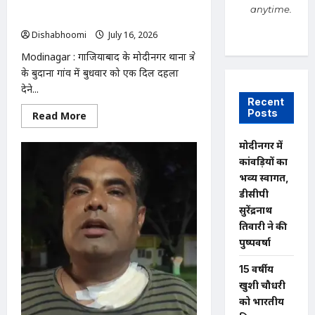
सवाल
ने पिता को गोली मारकर उतारा मौत के घाट,
anytime.
आरोपी फरार
Dishabhoomi
July 16, 2026
0
Modinagar : गाजियाबाद के मोदीनगर थाना क्षेत्र
के बुदाना गांव में बुधवार को एक दिल दहला
देने...
Recent
Posts
Read
Read More
more
about
Modinagar
मोदीनगर में
:
कांवड़ियों का
मोदीनगर
के
भव्य स्वागत,
बुदाना
गांव
डीसीपी
में
सुरेंद्रनाथ
बेटे
ने
तिवारी ने की
पिता
को
पुष्पवर्षा
गोली
मारकर
15 वर्षीय
उतारा
मौत
खुशी चौधरी
के
घाट,
को भारतीय
आरोपी