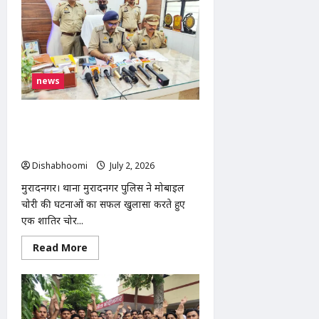
कार
का
कहर,
DTDC
कोरियर
की
टाटा
मैजिक
news
को
मारी
टक्कर,
चालक
मुरादनगर पुलिस ने शातिर मोबाइल चोर को
व
किया गिरफ्तार, 12 चोरी के मोबाइल और
सहचालक
घायल
नकदी बरामद
Dishabhoomi
July 2, 2026
0
मुरादनगर। थाना मुरादनगर पुलिस ने मोबाइल
चोरी की घटनाओं का सफल खुलासा करते हुए
एक शातिर चोर...
Read
Read More
more
about
मुरादनगर
पुलिस
ने
शातिर
मोबाइल