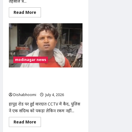
तहसील क्षेत्र...
Read
Read More
more
about
मोदीनगर:
गांधी
ग्राउंड
में
सिंथेटिक
ट्रैक
और
सभी
स्कूलों
modinagar news
में
NCERT
पाठ्यक्रम
लागू
मोदीनगर में आम विक्रेता की जेब कटी, बातों में
करने
उलझाकर 8 हजार रुपये लेकर फरार हुए
की
मांग
बदमाश
को
लेकर
Dishabhoomi
July 4, 2026
0
कांग्रेस
का
हापुड़ रोड पर हुई वारदात CCTV में कैद, पुलिस
प्रदर्शन
ने एक संदिग्ध को पकड़ा लेकिन रकम नहीं...
Read
Read More
more
about