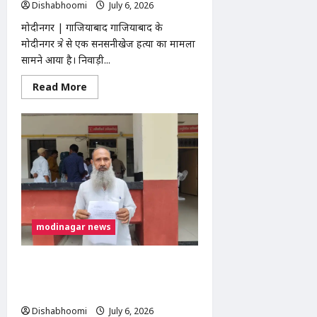
Dishabhoomi
July 6, 2026
0
मोदीनगर | गाजियाबाद गाजियाबाद के
मोदीनगर क्षेत्र से एक सनसनीखेज हत्या का मामला
सामने आया है। निवाड़ी...
Read
Read More
more
about
मोदीनगर:
पूठरी
गांव
में
युवक
की
धारदार
हथियार
से
हत्या,
ईंख
के
modinagar news
खेत
में
मिला
खून
मोदीनगर तहसील में BPL राशन कार्ड बनाने के
से
नाम पर ₹5 हजार लेने का आरोप, SDM ने शुरू
लथपथ
शव
कराई जांच
Dishabhoomi
July 6, 2026
0