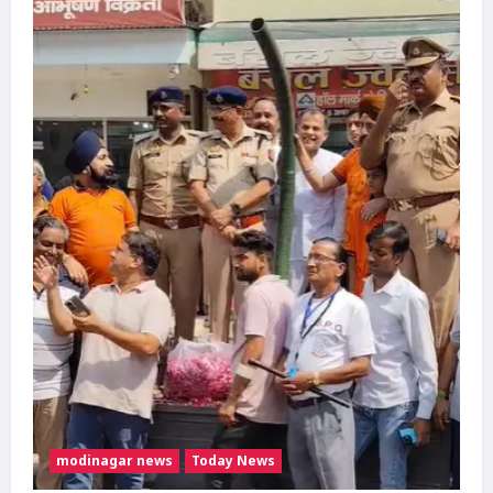
फ्री,
2028
से
पेट्रोल-
CNG
टू-
व्हीलर्स
पर
रोक
की
तैयारी
modinagar news
Today News