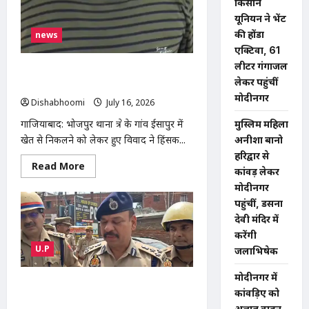
किसान
फरार
यूनियन ने भेंट
की होंडा
news
एक्टिवा, 61
लीटर गंगाजल
खेत से निकलने से रोकने पर किसान पर हमला,
लेकर पहुंचीं
फावड़े और डंडों से मारपीट, पुलिस जांच में जुटी
मोदीनगर
Dishabhoomi
July 16, 2026
0
गाजियाबाद: भोजपुर थाना क्षेत्र के गांव ईसापुर में
मुस्लिम महिला
खेत से निकलने को लेकर हुए विवाद ने हिंसक...
अनीशा बानो
हरिद्वार से
Read
Read More
कांवड़ लेकर
more
about
मोदीनगर
खेत
पहुंचीं, डसना
से
निकलने
देवी मंदिर में
से
रोकने
करेंगी
पर
U.P
जलाभिषेक
किसान
पर
हमला,
मोदीनगर में
फावड़े
NOIDA : नोएडा के मामूरा गांव में भीषण
और
कांवड़िए को
आग, दो लोगों की मौत; 50 परिवारों का रेस्क्यू
डंडों
अज्ञात वाहन