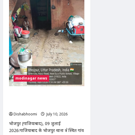
दामाद
ने
ससुर
की
चाकू
मारकर
हत्या,
लव
मैरिज
के
बाद
पारिवारिक
विवाद
बना
खूनी
modinagar news
भोजपुर में बारिश से गरीब दिव्यांग दंपति का
मकान ढहा, प्रशासन से आर्थिक सहायता की
गुहार
Dishabhoomi
July 10, 2026
0
भोजपुर (गाजियाबाद), 09 जुलाई
2026:गाजियाबाद के भोजपुर थाना क्षेत्र स्थित गांव