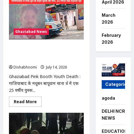
April 2026
में
13
बीघा
सरकारी
March
जमीन
2026
से
अवैध
Ghaziabad News
कब्जा
February
हटाया,
प्रशासन
2026
की
Ghaziabad Pink Booth Youth Death
बड़ी
कार्रवाई
: गाजियाबाद में पिंक बूथ के बाहर युवक की
मौत, 30 मिनट तक सड़क पर तड़पता रहा
Dishabhoomi
July 14, 2026
0
Ghaziabad Pink Booth Youth Death :
गाजियाबाद के मधुबन बापूधाम थाना क्षेत्र में एक
Categories
25 वर्षीय युवक...
agoda
Read
Read More
more
about
DELHI NCR
Ghaziabad
Pink
NEWS
Booth
Youth
Death
EDUCATION