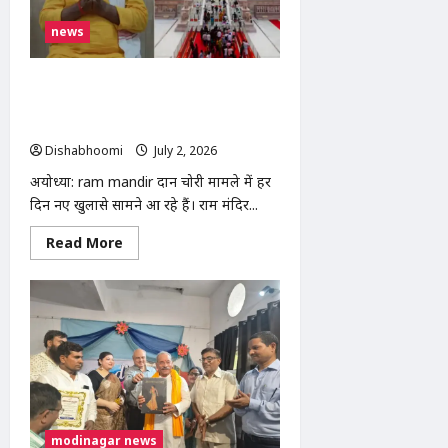
के
विरोध
news
में
शिक्षकों
का
प्रदर्शन,
Ram Mandir दान चोरी मामला: चंपत राय ने
एसडीएम
टिन्नू यादव को बताया पूरे घोटाले का मुख्य
को
सौंपा
किरदार
ज्ञापन
Dishabhoomi
July 2, 2026
0
अयोध्या: ram mandir दान चोरी मामले में हर
दिन नए खुलासे सामने आ रहे हैं। राम मंदिर...
Read
Read More
more
about
Ram
Mandir
दान
चोरी
मामला:
चंपत
राय
ने
टिन्नू
यादव
को
बताया
modinagar news