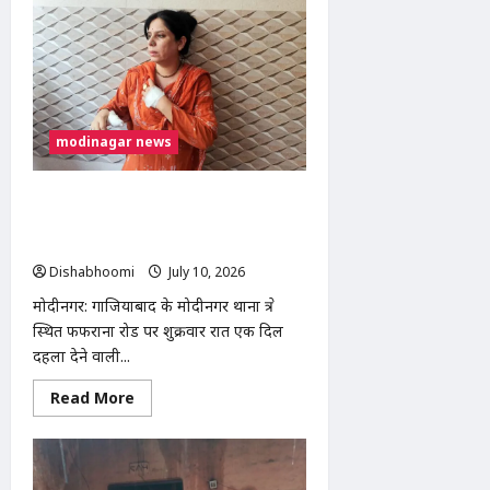
100
साल
पुरानी
श्मशान
भूमि
पर
अवैध
कब्जे
का
आरोप,
modinagar news
भाकियू
(तेवतिया)
ने
दी
मोदीनगर फफराना रोड पर दामाद ने ससुर की
आंदोलन
चाकू मारकर हत्या, लव मैरिज के बाद
की
चेतावनी
पारिवारिक विवाद बना खूनी
Dishabhoomi
July 10, 2026
0
मोदीनगर: गाजियाबाद के मोदीनगर थाना क्षेत्र
स्थित फफराना रोड पर शुक्रवार रात एक दिल
दहला देने वाली...
Read
Read More
more
about
मोदीनगर
फफराना
रोड
पर