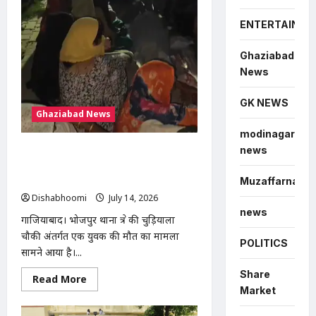
:
गाजियाबाद
में
ENTERTAINME
पिंक
बूथ
के
Ghaziabad
बाहर
युवक
News
की
मौत,
30
GK NEWS
मिनट
Ghaziabad News
तक
सड़क
modinagar
पर
तड़पता
news
गाजियाबाद में युवक की मौत: खेत में ले जाकर
रहा
बेरहमी से पिटाई का आरोप, चुड़ियाला पुलिस
चौकी के सामने शव रखकर प्रदर्शन
Muzaffarnagar
Dishabhoomi
July 14, 2026
0
news
गाजियाबाद। भोजपुर थाना क्षेत्र की चुड़ियाला
चौकी अंतर्गत एक युवक की मौत का मामला
POLITICS
सामने आया है।...
Share
Read
Read More
more
Market
about
गाजियाबाद