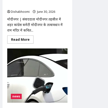
कलाकार
कांग्रेस का प्रदर्शन, SDM कार्यालय के सामने
हुए
हनुमान चालीसा का पाठ
सम्मानित
Dishabhoomi
June 30, 2026
0
मोदीनगर | संवाददाता मोदीनगर तहसील में
शहर कांग्रेस कमेटी मोदीनगर के तत्वावधान में
राम मंदिर में कथित...
Read
Read More
more
about
मोदीनगर
में
राम
मंदिर
दान
चोरी
के
विरोध
में
कांग्रेस
का
प्रदर्शन,
SDM
कार्यालय
news
के
सामने
हनुमान
चालीसा