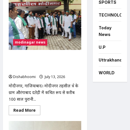
में
SPORTS
युवक
की
मौत:
TECHNOLOGY
खेत
में
ले
Today
जाकर
बेरहमी
News
से
पिटाई
modinagar news
का
U.P
आरोप,
चुड़ियाला
पुलिस
मोदीनगर में 100 साल पुरानी श्मशान भूमि पर
Uttrakhand
चौकी
अवैध कब्जे का आरोप, भाकियू (तेवतिया) ने
के
सामने
दी आंदोलन की चेतावनी
WORLD
शव
Dishabhoomi
July 13, 2026
0
रखकर
प्रदर्शन
मोदीनगर, गाजियाबाद। मोदीनगर तहसील क्षेत्र के
ग्राम औरंगाबाद दतेड़ी में कथित रूप से करीब
100 साल पुरानी...
Read
Read More
more
about
मोदीनगर
में