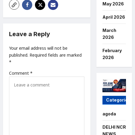
v
May 2026
i
April 2026
g
a
March
Leave a Reply
2026
t
i
Your email address will not be
February
published.
Required fields are marked
o
2026
*
n
Comment
*
Categories
agoda
DELHI NCR
NEWS