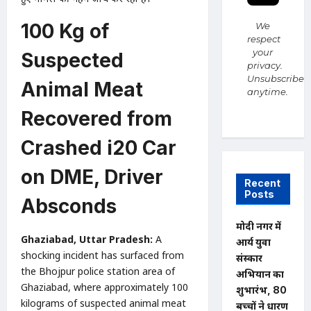
100 Kg of
We
respect
your
Suspected
privacy.
Unsubscribe
Animal Meat
anytime.
Recovered from
Crashed i20 Car
on DME, Driver
Recent
Posts
Absconds
मोदी नगर में
Ghaziabad, Uttar Pradesh:
A
आर्य युवा
shocking incident has surfaced from
संस्कार
the Bhojpur police station area of
अभियान का
Ghaziabad, where approximately 100
शुभारंभ, 80
kilograms of suspected animal meat
बच्चों ने धारण