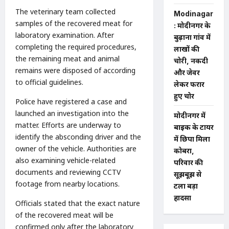
The veterinary team collected
Modinagar
samples of the recovered meat for
: मोदीनगर के
laboratory examination. After
बुढ़ाना गांव में
completing the required procedures,
लाखों की
the remaining meat and animal
चोरी, नकदी
remains were disposed of according
और जेवर
to official guidelines.
लेकर फरार
हुए चोर
Police have registered a case and
launched an investigation into the
मोदीनगर में
matter. Efforts are underway to
बाइक के टायर
identify the absconding driver and the
में छिपा मिला
owner of the vehicle. Authorities are
कोबरा,
also examining vehicle-related
परिवार की
documents and reviewing CCTV
सूझबूझ से
footage from nearby locations.
टला बड़ा
हादसा
Officials stated that the exact nature
of the recovered meat will be
confirmed only after the laboratory