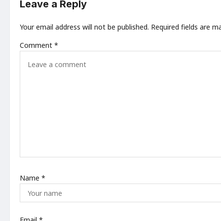
Leave a Reply
v
i
Your email address will not be published.
Required fields are 
g
Comment
*
a
t
i
o
n
Name
*
Email
*