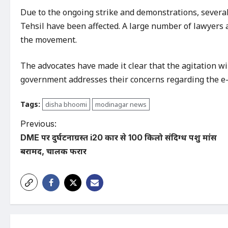
Due to the ongoing strike and demonstrations, severa
Tehsil have been affected. A large number of lawyers a
the movement.
The advocates have made it clear that the agitation wil
government addresses their concerns regarding the e-
Tags:
disha bhoomi
modinagar news
P
Previous:
DME पर दुर्घटनाग्रस्त i20 कार से 100 किलो संदिग्ध पशु मांस
o
बरामद, चालक फरार
s
t
n
a