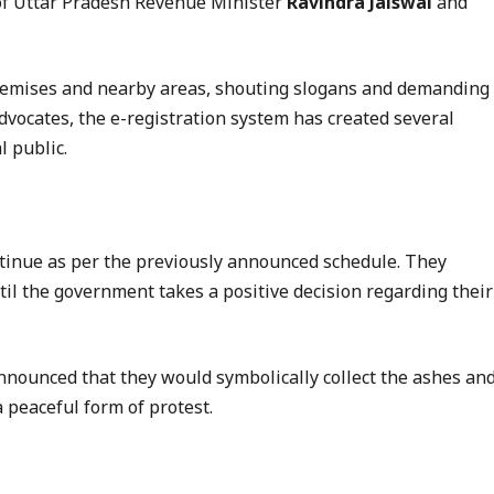
 of Uttar Pradesh Revenue Minister
Ravindra Jaiswal
and
remises and nearby areas, shouting slogans and demanding
dvocates, the e-registration system has created several
l public.
ontinue as per the previously announced schedule. They
il the government takes a positive decision regarding their
announced that they would symbolically collect the ashes an
 peaceful form of protest.