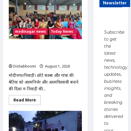
:
Newsletter
मोदीनगर
के
बुढ़ाना
गांव
में
लाखों
modinagar news
Today News
की
Subscribe
चोरी,
to get
नकदी
और
the
Modinagar : निवाड़ी की बेटी स्टाइलिश
जेवर
लेकर
शिवानी ने किया कमाल, 120 लड़कियों के
latest
फरार
साथ भव्य फैशन शो आयोजित
हुए
news,
चोर
Dishabhoomi
August 1, 2026
0
technology
updates,
मोदीनगर/निवाड़ी। छोटे कस्बों और गांवों की
business
बेटियों को आत्मनिर्भर और आत्मविश्वासी बनाने
insights,
की दिशा में निवाड़ी की...
and
Read
Read More
breaking
more
about
stories
Modinagar
:
delivered
निवाड़ी
to
की
बेटी
your