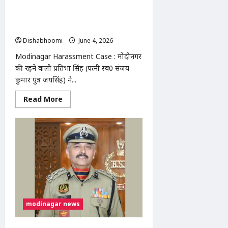
आंधी-
मोदीनगर में महिला ने लगाया गंभीर आरोप,
बारिश
जेठ ने किया यौन शोषण, बेटियों संग घर से
का
खतरा
निकाला
Dishabhoomi
June 4, 2026
0
Modinagar Harassment Case : मोदीनगर
की रहने वाली प्रतिभा सिंह (पत्नी स्व0 संजय
कुमार पुत्र जयसिंह) ने...
Read
Read More
more
about
Modinagar
Harassment
Case
:
मोदीनगर
में
महिला
ने
लगाया
गंभीर
आरोप,
जेठ
modinagar news
ने
किया
यौन
शोषण,