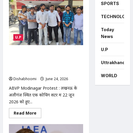
Youth
SPORTS
Death
:
गाजियाबाद
TECHNOLOGY
में
पिंक
बूथ
Today
के
बाहर
News
U.P
युवक
की
मौत,
U.P
30
ABVP Modinagar Protest : मोदीनगर
मिनट
में एबीवीपी का प्रदर्शन: कोचिंग संस्थानों की
तक
Uttrakhand
सड़क
सुरक्षा व्यवस्था को लेकर एसडीएम और एसीपी
पर
को सौंपा ज्ञापन
तड़पता
WORLD
रहा
Dishabhoomi
June 24, 2026
0
ABVP Modinagar Protest : लखनऊ के
अलीगंज स्थित एक कोचिंग सेंटर में 22 जून
2026 को हुए...
Read
Read More
more
about
ABVP
Modinagar