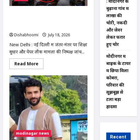
: मोदीनगर के
नाली
परियोजना
बुढ़ाना गांव में
का
New Delhi : जंतर-मंतर से अस्पताल ले जाए
शिलान्यास,
लाखों की
विधायक
गए सोनम वांगचुक, भूख हड़ताल जारी; पत्नी
चोरी, नकदी
डॉ.
ने उठाए सवाल
मंजू
और जेवर
शिवाच
Dishabhoomi
July 18, 2026
0
लेकर फरार
ने
दी
New Delhi : नई दिल्ली में जंतर-मंतर पर शिक्षा
हुए चोर
विकास
की
सुधार और पेपर लीक मामलों की निष्पक्ष जांच...
सौगात
मोदीनगर में
Read
Read More
बाइक के टायर
more
में छिपा मिला
about
New
कोबरा,
Delhi
:
परिवार की
जंतर-
सूझबूझ से
मंतर
से
टला बड़ा
अस्पताल
हादसा
ले
जाए
गए
सोनम
वांगचुक,
भूख
हड़ताल
modinagar news
Recent
जारी;