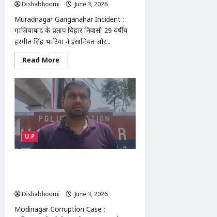
में
Dishabhoomi
June 3, 2026
0
खुशी
की
Muradnagar Ganganahar Incident :
लहर
गाजियाबाद के प्रताप विहार निवासी 29 वर्षीय
हरमीत सिंह भाटिया ने इंसानियत और...
Read
Read More
more
about
Muradnagar
Ganganahar
Incident
:
मुरादनगर
गंगनहर
में
बच्चे
की
U.P
जान
बचाकर
खुद
डूबा
Modinagar Corruption Case :
युवक,
मोदीनगर में रिश्वतखोर हेड कांस्टेबल गिरफ्तार,
रेस्क्यू
ऑपरेशन
6 हजार लेते एंटी करप्शन टीम ने दबोचा
जारी
Dishabhoomi
June 3, 2026
0
Modinagar Corruption Case :