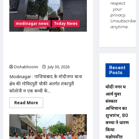
की
respect
करंट
लगने
your
से
privacy.
मौत,
Unsubscribe
रोरी
modinagar news
Today News
गांव
anytime.
के
दो
बच्चों
Modinagar : मोदीनगर में बच्ची की एडिट
के
फोटो इंस्टाग्राम पर वायरल करने का आरोप,
सिर
से
छेड़छाड़ और तेजाब डालने की धमकी; थाने में
उठा
तहरीर
पिता
का
Dishabhoomi
July 30, 2026
0
Recent
साया
Posts
Modinagar : गाजियाबाद के मोदीनगर थाना
क्षेत्र की गोविंदपुरी चौकी अंतर्गत लंकापुरी
मोदी नगर में
कॉलोनी में एक बच्ची के...
आर्य युवा
संस्कार
Read
Read More
more
अभियान का
about
Modinagar
शुभारंभ, 80
:
बच्चों ने धारण
मोदीनगर
में
किया
बच्ची
यज्ञोपवीत
की