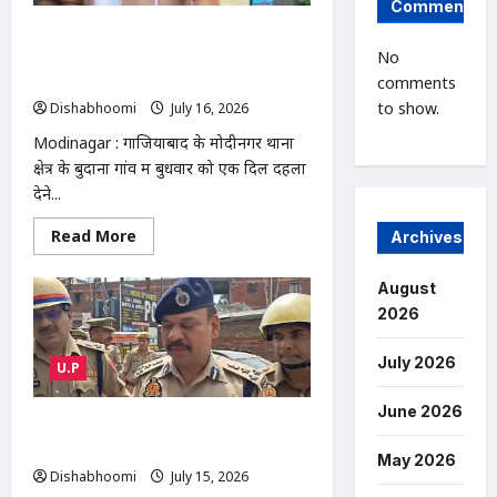
Comments
पत्नी
ने
Modinagar : मोदीनगर के बुदाना गांव में बेटे
उठाए
सवाल
No
ने पिता को गोली मारकर उतारा मौत के घाट,
आरोपी फरार
comments
to show.
Dishabhoomi
July 16, 2026
0
Modinagar : गाजियाबाद के मोदीनगर थाना
क्षेत्र के बुदाना गांव में बुधवार को एक दिल दहला
देने...
Read
Read More
Archives
more
about
Modinagar
August
:
मोदीनगर
2026
के
बुदाना
गांव
July 2026
U.P
में
बेटे
ने
June 2026
पिता
NOIDA : नोएडा के मामूरा गांव में भीषण
को
आग, दो लोगों की मौत; 50 परिवारों का रेस्क्यू
गोली
May 2026
मारकर
Dishabhoomi
July 15, 2026
0
उतारा