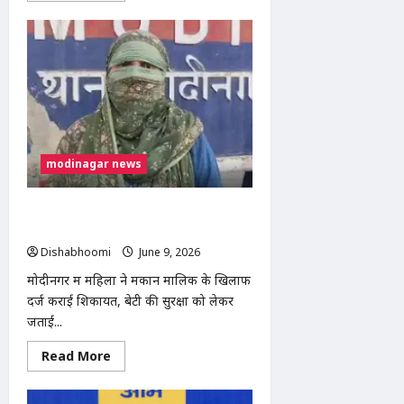
about
सीकरी
गांव
में
टूटे
बिजली
के
तार
से
भैंसे
की
मौत,
परिवार
modinagar news
ने
कूदकर
बचाई
मकान मालिक पर नाबालिग लड़की से संबंध
जान
बनाने और परिवार को धमकाने का आरोप
Dishabhoomi
June 9, 2026
0
मोदीनगर में महिला ने मकान मालिक के खिलाफ
दर्ज कराई शिकायत, बेटी की सुरक्षा को लेकर
जताई...
Read
Read More
more
about
मकान