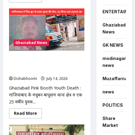
more
about
मोदीनगर
ENTERTAINME
में
13
बीघा
Ghaziabad
सरकारी
जमीन
News
से
अवैध
Ghaziabad News
कब्जा
GK NEWS
हटाया,
प्रशासन
की
modinagar
Ghaziabad Pink Booth Youth Death
बड़ी
कार्रवाई
: गाजियाबाद में पिंक बूथ के बाहर युवक की
news
मौत, 30 मिनट तक सड़क पर तड़पता रहा
Muzaffarnagar
Dishabhoomi
July 14, 2026
0
Ghaziabad Pink Booth Youth Death :
news
गाजियाबाद के मधुबन बापूधाम थाना क्षेत्र में एक
25 वर्षीय युवक...
POLITICS
Read
Read More
more
Share
about
Market
Ghaziabad
Pink
Booth