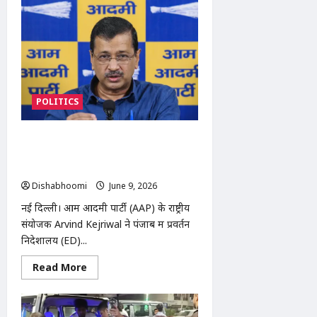
मालिक
पर
नाबालिग
लड़की
से
संबंध
बनाने
और
परिवार
को
धमकाने
POLITICS
का
आरोप
AAP के अरविंद केजरीवाल ने पंजाब में हिंदू
व्यापारियों पर ED छापों को बताया ‘उत्पीड़न’,
केंद्र सरकार पर साधा निशाना
Dishabhoomi
June 9, 2026
0
नई दिल्ली। आम आदमी पार्टी (AAP) के राष्ट्रीय
संयोजक Arvind Kejriwal ने पंजाब में प्रवर्तन
निदेशालय (ED)...
Read
Read More
more
about
AAP
के
अरविंद