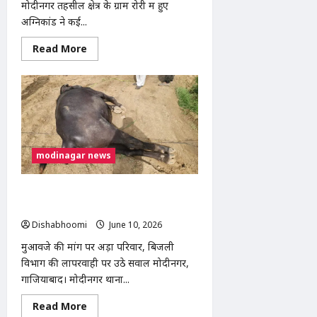
मोदीनगर तहसील क्षेत्र के ग्राम रोरी में हुए
अग्निकांड ने कई...
Read
Read More
more
about
Modinagar
Fire
Incident
:
मोदीनगर
में
शॉर्ट
सर्किट
modinagar news
से
20
बिटोरे
राख,
सीकरी गांव में टूटे बिजली के तार से भैंसे की
गरीब
महिलाओं
मौत, परिवार ने कूदकर बचाई जान
ने
Dishabhoomi
June 10, 2026
0
मांगा
मुआवजा
मुआवजे की मांग पर अड़ा परिवार, बिजली
विभाग की लापरवाही पर उठे सवाल मोदीनगर,
गाजियाबाद। मोदीनगर थाना...
Read
Read More
more