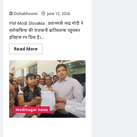
को मिलेगी नई मजबूती
Dishabhoomi
June 15, 2026
0
PM Modi Slovakia : प्रधानमंत्री नरेंद्र मोदी ने
स्लोवाकिया की राजधानी ब्रातिस्लावा पहुंचकर
इतिहास रच दिया है।...
Read
Read More
more
about
प्रधानमंत्री
नरेंद्र
मोदी
का
ऐतिहासिक
स्लोवाकिया
दौरा:
भारत-
स्लोवाकिया
संबंधों
को
मिलेगी
modinagar news
नई
मजबूती
मोदीनगर में ई-पंजीकरण व्यवस्था के विरोध में
वकीलों की हड़ताल पांचवें दिन भी जारी,