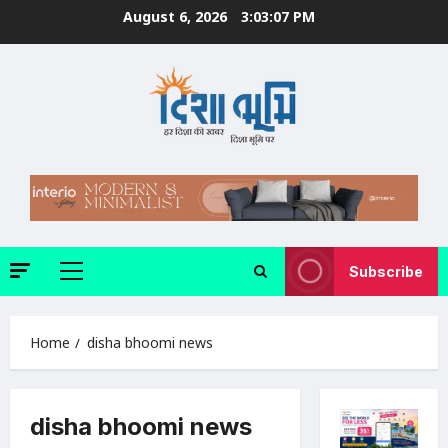
Skip
August 6, 2026
3:03:09 PM
to
content
Subscribe
Primary
Menu
Home
disha bhoomi news
disha bhoomi news