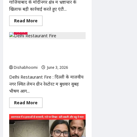
गाजियाबाद के मोदीनगर क्षेत्र में भ्रष्टाचार के
खिलाफ बड़ी कार्रवाई करते हुए एंटी...
Read
Read More
more
about
news
Modinagar
Corruption
Case
:
Delhi Restaurant Fire : दिल्ली के
मोदीनगर
मालवीय नगर में रेस्टोरेंट हादसा: 20 लोगों की
में
रिश्वतखोर
मौत, रेस्क्यू ऑपरेशन जारी
हेड
कांस्टेबल
Dishabhoomi
June 3, 2026
0
गिरफ्तार,
6
Delhi Restaurant Fire : दिल्ली के मालवीय
हजार
नगर स्थित लेमन ग्रीन रेस्टोरेंट में बुधवार सुबह
लेते
एंटी
भीषण आग...
करप्शन
टीम
ने
Read
Read More
दबोचा
more
about
Delhi
Restaurant
Fire
:
दिल्ली
के