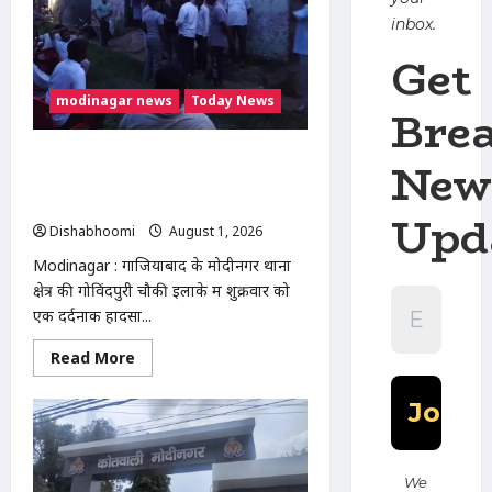
स्टाइलिश
शिवानी
inbox.
ने
किया
Get
कमाल,
120
लड़कियों
modinagar news
Today News
Bre
के
साथ
भव्य
फैशन
Modinagar : गोविंदपुरी में वेल्डिंग कारीगर
New
शो
की करंट लगने से मौत, रोरी गांव के दो बच्चों के
आयोजित
सिर से उठा पिता का साया
Upd
Dishabhoomi
August 1, 2026
0
Modinagar : गाजियाबाद के मोदीनगर थाना
क्षेत्र की गोविंदपुरी चौकी इलाके में शुक्रवार को
एक दर्दनाक हादसा...
Read
Read More
more
about
Modinagar
:
गोविंदपुरी
में
वेल्डिंग
कारीगर
We