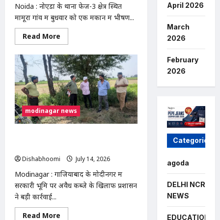
मौत
April 2026
Noida : नोएडा के थाना फेज-3 क्षेत्र स्थित
के
घाट,
मामूरा गांव में बुधवार को एक मकान में भीषण...
आरोपी
March
फरार
Read
Read More
2026
more
about
NOIDA
February
:
नोएडा
2026
के
मामूरा
गांव
में
भीषण
modinagar news
आग,
दो
लोगों
की
मोदीनगर में 13 बीघा सरकारी जमीन से अवैध
मौत;
Categories
50
कब्जा हटाया, प्रशासन की बड़ी कार्रवाई
परिवारों
Dishabhoomi
July 14, 2026
0
का
agoda
रेस्क्यू
Modinagar : गाजियाबाद के मोदीनगर में
DELHI NCR
सरकारी भूमि पर अवैध कब्जे के खिलाफ प्रशासन
NEWS
ने बड़ी कार्रवाई...
Read
Read More
EDUCATION