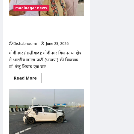
प्रमुख
ने
modinagar news
कहा-
ईरान
के
परमाणु
डॉ मंजू शिवाच विधायक निधि विवाद:
स्थलों
का
मोदीनगर विधायक पर निजी स्कूल को लाभ
होगा
पहुंचाने का आरोप, CM से शिकायत
निरीक्षण,
अमेरिकी
Dishabhoomi
June 23, 2026
0
सीनेट
ने
मोदीनगर (गाज़ीबाद): मोदीनगर विधानसभा क्षेत्र
सैन्य
कार्रवाई
से भारतीय जनता पार्टी (भाजपा) की विधायक
रोकने
डॉ. मंजू शिवाच एक बार...
का
प्रस्ताव
पारित
Read
Read More
किया
more
about
डॉ
मंजू
शिवाच
विधायक
निधि
विवाद:
मोदीनगर
विधायक
पर
निजी
स्कूल