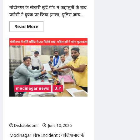
मोदीनगर के सीकरी खुर्द गांव में कहासुनी के बाद
पड़ोसी ने युवक पर किया हमला, पुलिस जांच...
Read
Read More
more
about
सीकरी
खुर्द
में
पड़ोसी
ने
ईंट
मारकर
युवक
का
फोड़ा
सिर,
मामूली
modinagar news
U.P
विवाद
बना
खूनी
संघर्ष
Modinagar Fire Incident : मोदीनगर में
शॉर्ट सर्किट से 20 बिटोरे राख, गरीब महिलाओं
ने मांगा मुआवजा
Dishabhoomi
June 10, 2026
0
Modinagar Fire Incident : गाजियाबाद के