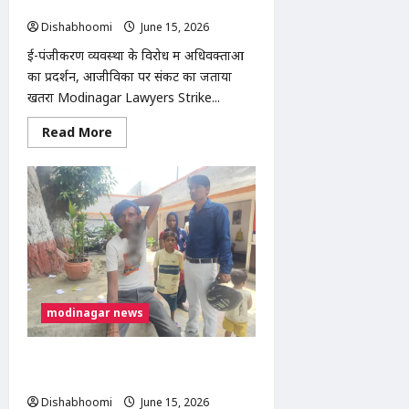
एसडीएम को सौंपा ज्ञापन
Dishabhoomi
June 15, 2026
0
ई-पंजीकरण व्यवस्था के विरोध में अधिवक्ताओं
का प्रदर्शन, आजीविका पर संकट का जताया
खतरा Modinagar Lawyers Strike...
Read
Read More
more
about
मोदीनगर
में
ई-
पंजीकरण
व्यवस्था
के
विरोध
में
वकीलों
की
हड़ताल
पांचवें
modinagar news
दिन
भी
जारी,
एसडीएम
सीकरी खुर्द में पड़ोसी ने ईंट मारकर युवक का
को
फोड़ा सिर, मामूली विवाद बना खूनी संघर्ष
सौंपा
ज्ञापन
Dishabhoomi
June 15, 2026
0