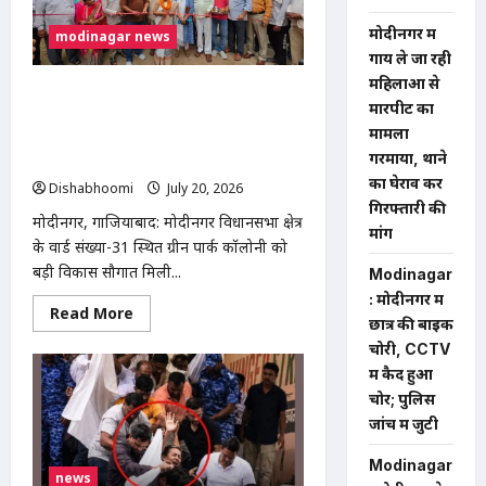
एडिट
फोटो
मोदीनगर में
modinagar news
इंस्टाग्राम
पर
गाय ले जा रही
वायरल
महिलाओं से
करने
मोदीनगर ग्रीन पार्क कॉलोनी में ₹73.41 लाख
का
मारपीट का
आरोप,
की सड़क-नाली परियोजना का शिलान्यास,
छेड़छाड़
मामला
विधायक डॉ. मंजू शिवाच ने दी विकास की
और
गरमाया, थाने
तेजाब
सौगात
डालने
का घेराव कर
Dishabhoomi
July 20, 2026
0
की
धमकी;
गिरफ्तारी की
थाने
मोदीनगर, गाजियाबाद: मोदीनगर विधानसभा क्षेत्र
मांग
में
के वार्ड संख्या-31 स्थित ग्रीन पार्क कॉलोनी को
तहरीर
बड़ी विकास सौगात मिली...
Modinagar
: मोदीनगर में
Read
Read More
छात्र की बाइक
more
about
चोरी, CCTV
मोदीनगर
ग्रीन
में कैद हुआ
पार्क
चोर; पुलिस
कॉलोनी
में
जांच में जुटी
₹73.41
लाख
की
Modinagar
news
सड़क-