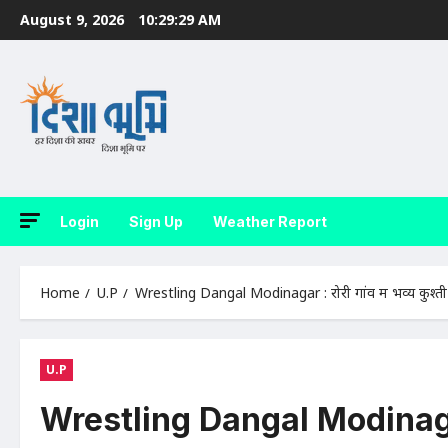
Skip
August 9, 2026
10:29:30 AM
to
content
Login
Sign Up
Weather Report
Home
U.P
Wrestling Dangal Modinagar : रोरी गांव में भव्य कुश्त
U.P
Wrestling Dangal Modinagar : 