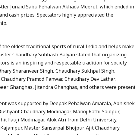
tler Junaid Sabu Pehalwan Akhada Meerut, which ended in
nd cash prizes. Spectators highly appreciated the
ip.
 the oldest traditional sports of rural India and helps make
inister Chaudhary Subhash Balyan stated that organizing
ors is an inspiring and respectable tradition for society.
dhary Sharanveer Singh, Chaudhary Sukhpal Singh,
 Chaudhary Pramod Panwar, Chaudhary Dev Lathar,
beer Ghanghas, Jitendra Ghanghas, and others were presen
ament was supported by Deepak Pehalwan Amarala, Abhishek
ushyant Chaudhary Modinagar, Manoj Rathi Saidpur,
it Fauji Modinagar, Alok Atri from Delhi University,
 Kajampur, Master Sansarpal Bhojpur, Ajit Chaudhary