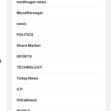
modinagar news
Muzaffarnagar
news
POLITICS
Share Market
SPORTS
d
TECHNOLOGY
Today News
U.P
Uttrakhand
WORLD