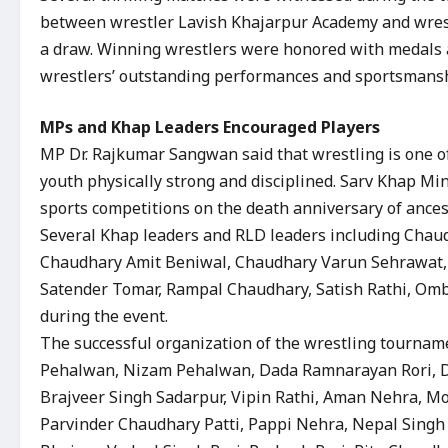
between wrestler Lavish Khajarpur Academy and wres
a draw. Winning wrestlers were honored with medals a
wrestlers’ outstanding performances and sportsmansh
MPs and Khap Leaders Encouraged Players
MP Dr. Rajkumar Sangwan said that wrestling is one of
youth physically strong and disciplined. Sarv Khap M
sports competitions on the death anniversary of ancest
Several Khap leaders and RLD leaders including Chau
Chaudhary Amit Beniwal, Chaudhary Varun Sehrawat,
Satender Tomar, Rampal Chaudhary, Satish Rathi, Om
during the event.
The successful organization of the wrestling tourn
Pehalwan, Nizam Pehalwan, Dada Ramnarayan Rori, D
Brajveer Singh Sadarpur, Vipin Rathi, Aman Nehra, Moh
Parvinder Chaudhary Patti, Pappi Nehra, Nepal Singh