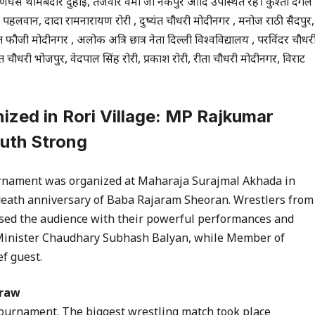
स थामबेदार दुहाई, तेजवीर वर्मा जी नेकपुर आदि उपस्थित रहे। कुश्ती दंगल
ान, दादा रामनारायण रोरी , दुष्यंत चौधरी मोदीनगर , मनोज राठी सैदपुर,
ौजी मोदीनगर , अलोक अत्रि छात्र नेता दिल्ली विश्वविद्यालय , परविंदर चौधर
त चौधरी भोजपुर, वेदपाल सिंह रोरी, प्रकाश रोरी, रीता चौधरी मोदीनगर, विराट
zed in Rori Village: MP Rajkumar
uth Strong
urnament was organized at Maharaja Surajmal Akhada in
 death anniversary of Baba Rajaram Sheoran. Wrestlers from
essed the audience with their powerful performances and
p Minister Chaudhary Subhash Balyan, while Member of
f guest.
Draw
tournament. The biggest wrestling match took place