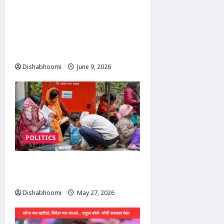
AAP के अरविंद केजरीवाल ने पंजाब
में हिंदू व्यापारियों पर ED छापों को
बताया ‘उत्पीड़न’, केंद्र सरकार पर
साधा निशाना
Dishabhoomi
June 9, 2026
0
POLITICS
सुप्रीम कोर्ट ने चुनाव आयोग के SIR
अधिकार को सही ठहराया
Dishabhoomi
May 27, 2026
0