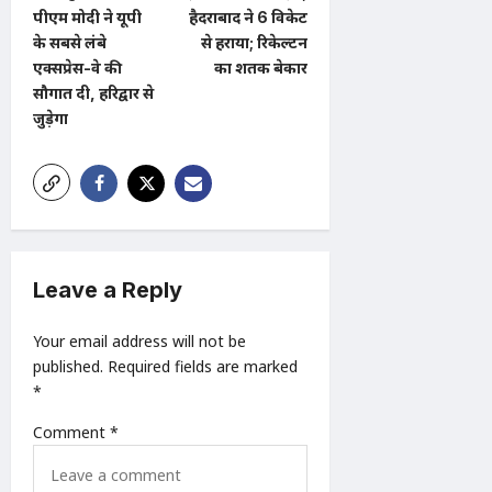
t
पीएम मोदी ने यूपी
हैदराबाद ने 6 विकेट
के सबसे लंबे
से हराया; रिकेल्टन
n
एक्सप्रेस-वे की
का शतक बेकार
a
सौगात दी, हरिद्वार से
जुड़ेगा
v
i
g
a
t
Leave a Reply
i
o
Your email address will not be
n
published.
Required fields are marked
*
Comment
*