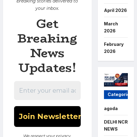
breaking stories delivered to
your inbox.
April 2026
Get
March
2026
Breaking
February
News
2026
Updates!
Categories
agoda
DELHI NCR
NEWS
We respect your privacy.