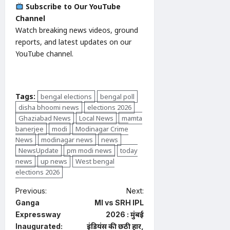
Subscribe to Our YouTube
Channel
Watch breaking news videos, ground
reports, and latest updates on our
YouTube channel.
Tags:
bengal elections
bengal poll
disha bhoomi news
elections 2026
Ghaziabad News
Local News
mamta
banerjee
modi
Modinagar Crime
News
modinagar news
news
NewsUpdate
pm modi news
today
news
up news
West bengal
elections 2026
P
Previous:
Next:
Ganga
MI vs SRH IPL
o
Expressway
2026 : मुंबई
s
Inaugurated:
इंडियंस की छठी हार,