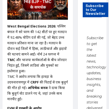
Subscribe
to Our
Newsletter
West Bengal Elections 2026:
पश्चिम
बंगाल में दूसरे चरण की 142 सीटों पर हुए मतदान
में 92.48% वोटिंग दर्ज की गई, जो बेहद उच्च
Subscribe
मतदान प्रतिशत माना जा रहा है। मतदान के
to get
दौरान कई जिलों में हिंसा, लाठीचार्ज और झड़पों
the
की घटनाएं सामने आईं। नॉर्थ 24 परगना में
latest
TMC
और भाजपा कार्यकर्ताओं के बीच जोरदार
news,
भिड़ंत हुई, जिसमें लाठियां और मुक्कों का
technology
इस्तेमाल हुआ।
updates,
TMC ने आरोप लगाया कि हावड़ा के
business
उदयनारायणपुर में
CRPF
की पिटाई से एक बुजुर्ग
insights,
की मौत हो गई।
अभिषेक बनर्जी
ने दावा किया
and
कि बुजुर्ग वोट डालने गए थे, जहां उनके साथ
breaking
मारपीट हुई।
stories
EVM में गड़बड़ी के आरोप
delivered