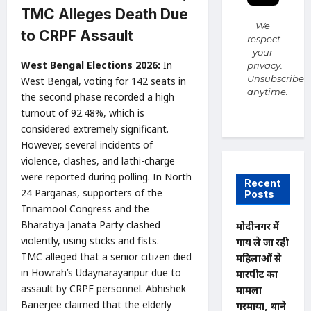
TMC Alleges Death Due
We
to CRPF Assault
respect
your
West Bengal Elections 2026:
In
privacy.
Unsubscribe
West Bengal, voting for 142 seats in
anytime.
the second phase recorded a high
turnout of 92.48%, which is
considered extremely significant.
However, several incidents of
violence, clashes, and lathi-charge
were reported during polling. In North
Recent
24 Parganas, supporters of the
Posts
Trinamool Congress and the
Bharatiya Janata Party clashed
मोदीनगर में
violently, using sticks and fists.
गाय ले जा रही
TMC alleged that a senior citizen died
महिलाओं से
in Howrah’s Udaynarayanpur due to
मारपीट का
assault by CRPF personnel. Abhishek
मामला
Banerjee claimed that the elderly
गरमाया, थाने