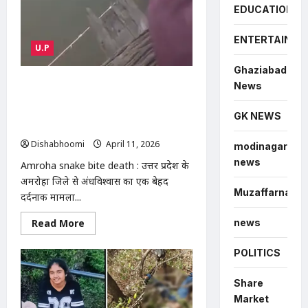
EDUCATION
ENTERTAINME
U.P
Ghaziabad
अमरोहा में अंधविश्वास की भेंट चढ़ा 13 वर्षीय
News
अमित: सांप के काटने के बाद इलाज की जगह
गंगा में बहाया, 12 घंटे बाद मौत | Amroha
GK NEWS
snake bite death
Dishabhoomi
April 11, 2026
0
modinagar
news
Amroha snake bite death : उत्तर प्रदेश के
अमरोहा जिले से अंधविश्वास का एक बेहद
Muzaffarnagar
दर्दनाक मामला...
Read
news
Read More
more
about
अमरोहा
POLITICS
में
अंधविश्वास
की
Share
भेंट
Market
चढ़ा