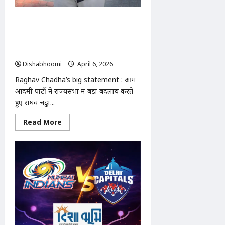
राघव चड्ढा को राज्यसभा उपनेता पद से हटाया
गया – राघव चड्ढा का बड़ा बयान: “खामोश
कराया गया, हारा नहीं” | Raghav
Chadha’s big statement
Dishabhoomi
April 6, 2026
0
Raghav Chadha’s big statement : आम
आदमी पार्टी ने राज्यसभा में बड़ा बदलाव करते
हुए राघव चड्ढा...
Read
Read More
more
about
राघव
चड्ढा
को
राज्यसभा
उपनेता
पद
से
हटाया
गया
–
राघव
चड्ढा