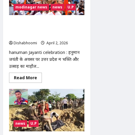
सोना
₹3,263
modinagar news
news
U.P
और
चांदी
₹13,000
hanuman Jayanti celebration
सस्ती,
34
2026: काशी में भव्य ध्वज यात्रा, प्रयागराज
दिनों
लेटे हनुमान मंदिर में उमड़ा भक्तों का सैलाब
में
भारी
Dishabhoomi
April 2, 2026
0
गिरावट
hanuman Jayanti celebration : हनुमान
जयंती के अवसर पर उत्तर प्रदेश में भक्ति और
उत्साह का माहौल...
Read
Read More
more
about
hanuman
Jayanti
celebration
2026:
काशी
में
भव्य
ध्वज
news
U.P
यात्रा,
प्रयागराज
लेटे