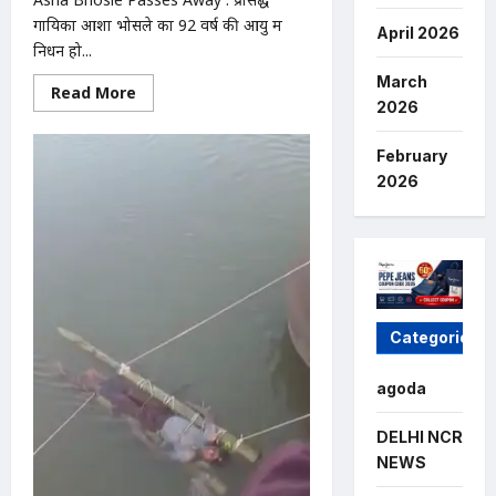
गायिका आशा भोसले का 92 वर्ष की आयु में
April 2026
निधन हो...
March
Read
Read More
more
2026
about
Asha
Bhosle
February
Passes
2026
Away
:
आशा
भोसले
का
निधन:
शाम
4
बजे
राजकीय
Categories
सम्मान
के
साथ
आज
agoda
अंतिम
संस्कार
DELHI NCR
NEWS