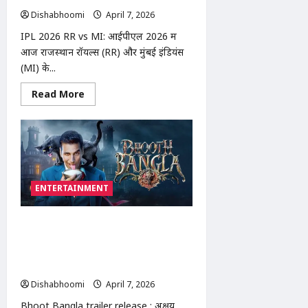
का
Dishabhoomi
April 7, 2026
0
समर्थन,
एक्टर
ने
IPL 2026 RR vs MI: आईपीएल 2026 में
ट्रोलिंग
आज राजस्थान रॉयल्स (RR) और मुंबई इंडियंस
रोकने
की
(MI) के...
अपील
Read
Read More
more
about
IPL
2026
RR
vs
MI:
आज
राजस्थान
ENTERTAINMENT
बनाम
मुंबई
मैच,
हार्दिक
Bhoot Bangla trailer release | अक्षय
पांड्या
की
कुमार की ‘भूत बंगला’ ट्रेलर रिलीज: राजपाल
फिटनेस
यादव और परेश रावल संग हॉरर-कॉमेडी, 16
अपडेट
अप्रैल से पेड प्रिव्यू
Dishabhoomi
April 7, 2026
0
Bhoot Bangla trailer release : अक्षय