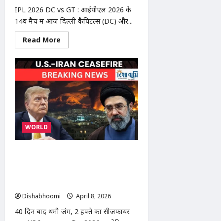
IPL 2026 DC vs GT : आईपीएल 2026 के
14वें मैच में आज दिल्ली कैपिटल्स (DC) और...
Read
Read More
more
about
IPL
2026
DC
vs
GT:
आज
दिल्ली
vs
गुजरात
मुकाबला,
WORLD
शुभमन
गिल
की
वापसी
अमेरिका-ईरान 2 हफ्ते का सीजफायर: 40
संभव
दिन बाद जंग रुकी, डोनाल्ड ट्रम्प बोले—PAK
की अपील से हुआ फैसला | US Iran
ceasefire 2026
Dishabhoomi
April 8, 2026
0
40 दिन बाद थमी जंग, 2 हफ्ते का सीजफायर