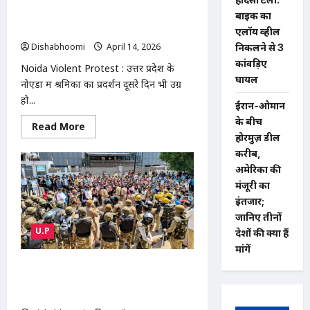
Noida Violent Protest : नोएडा में फिर
पर
उठे
हिंसक प्रदर्शन: पुलिस से झड़प और पथराव,
बाइक का
सवाल,
300 गिरफ्तार; सरकार ने बढ़ाई सैलरी
एलॉय व्हील
MLC
ने
Dishabhoomi
April 14, 2026
0
निकलने से 3
CM
योगी
कांवड़िए
Noida Violent Protest : उत्तर प्रदेश के
को
घायल
लिखा
नोएडा में श्रमिकों का प्रदर्शन दूसरे दिन भी उग्र
पत्र
हो...
ईरान-ओमान
के बीच
Read
Read More
more
होरमुज़ डील
about
करीब,
Noida
Violent
अमेरिका की
Protest
:
मंजूरी का
नोएडा
इंतजार;
में
फिर
जानिए तीनों
हिंसक
U.P
प्रदर्शन:
देशों की क्या हैं
पुलिस
मांगें
से
झड़प
Violent Protests in Noida नोएडा में
और
पथराव,
हिंसक प्रदर्शन: 50 फैक्ट्रियों में तोड़फोड़, 10
300
गाड़ियों में आग; सड़कों पर भारी जाम
गिरफ्तार;
सरकार