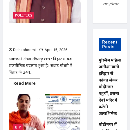
anytime.
POLITICS
Samrat Chaudhary CM : सम्राट चौधरी
ने ली बिहार के मुख्यमंत्री पद की शपथ, राज्य
Recent
मेंपहली बार BJP की पूर्ण सरकार
Posts
Dishabhoomi
April 15, 2026
0
samrat chaudhary cm : बिहार में बड़ा
मुस्लिम महिला
राजनीतिक बदलाव हुआ है। सम्राट चौधरी ने
अनीशा बानो
बिहार के 24वें...
हरिद्वार से
कांवड़ लेकर
Read
Read More
मोदीनगर
more
about
पहुंचीं, डसना
Samrat
Chaudhary
देवी मंदिर में
CM
करेंगी
:
सम्राट
जलाभिषेक
चौधरी
ने
ली
मोदीनगर में
U.P
बिहार