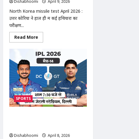
Dishabhoomi
April 9, 2026
0
की
ग्रोथ
North Korea missile test April 2026 :
पर
उत्तर कोरिया ने हाल ही में कई हथियारों का
परीक्षण...
Read
Read More
more
about
North
Korea
missile
test
April
2026
:
उत्तर
कोरिया
मिसाइल
टेस्ट:
क्लस्टर
SPORTS
बम
क्षमता
वाली
बैलिस्टिक
IPL 2026 DC vs GT: आज दिल्ली vs
मिसाइल
गुजरात मुकाबला, शुभमन गिल की वापसी
से
बढ़ी
संभव
वैश्विक
Dishabhoomi
April 8, 2026
0
चिंता