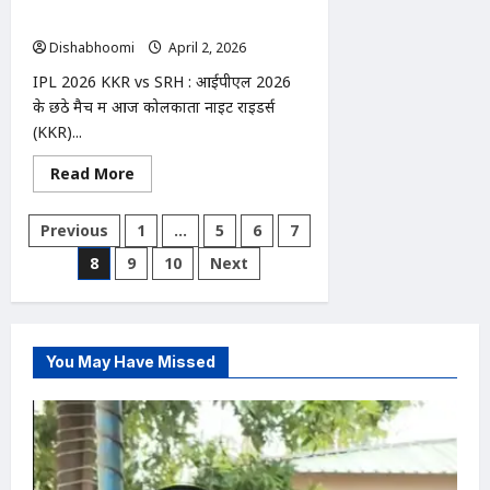
से
पर पलड़ा भारी
कंकाल
बरामद
Dishabhoomi
April 2, 2026
0
IPL 2026 KKR vs SRH : आईपीएल 2026
के छठे मैच में आज कोलकाता नाइट राइडर्स
(KKR)...
Read
Read More
more
about
IPL
Posts
Previous
1
…
5
6
7
2026
KKR
pagination
8
9
10
Next
vs
SRH:
आज
ईडन
गार्डन्स
में
मुकाबला,
You May Have Missed
कोलकाता
का
हैदराबाद
पर
पलड़ा
भारी