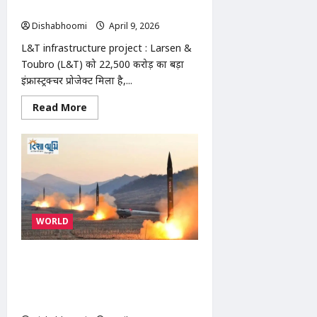
जज
ग्रोथ पर
ने
छोड़ा
Dishabhoomi
April 9, 2026
0
पद
L&T infrastructure project : Larsen &
Toubro (L&T) को ₹22,500 करोड़ का बड़ा
इंफ्रास्ट्रक्चर प्रोजेक्ट मिला है,...
Read
Read More
more
about
L&T
infrastructure
project
:
L&T
और
BHEL
को
मिले
WORLD
बड़े
इंफ्रास्ट्रक्चर
प्रोजेक्ट,
शेयरों
North Korea missile test April
में
2026 : उत्तर कोरिया मिसाइल टेस्ट: क्लस्टर
उछाल;
निवेशकों
बम क्षमता वाली बैलिस्टिक मिसाइल से बढ़ी
की
वैश्विक चिंता
नजर
आगे