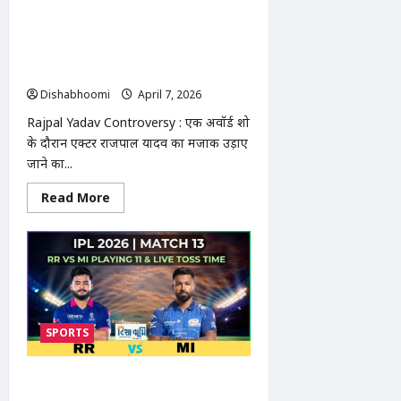
Rajpal Yadav Controversy :राजपाल
यादव विवाद: अवॉर्ड शो में मजाक के बाद
सलमान खान का समर्थन, एक्टर ने ट्रोलिंग
रोकने की अपील
Dishabhoomi
April 7, 2026
0
Rajpal Yadav Controversy : एक अवॉर्ड शो
के दौरान एक्टर राजपाल यादव का मजाक उड़ाए
जाने का...
Read
Read More
more
about
Rajpal
Yadav
Controversy
:राजपाल
यादव
विवाद:
अवॉर्ड
शो
SPORTS
में
मजाक
के
बाद
IPL 2026 RR vs MI: आज राजस्थान बनाम
सलमान
खान
मुंबई मैच, हार्दिक पांड्या की फिटनेस अपडेट