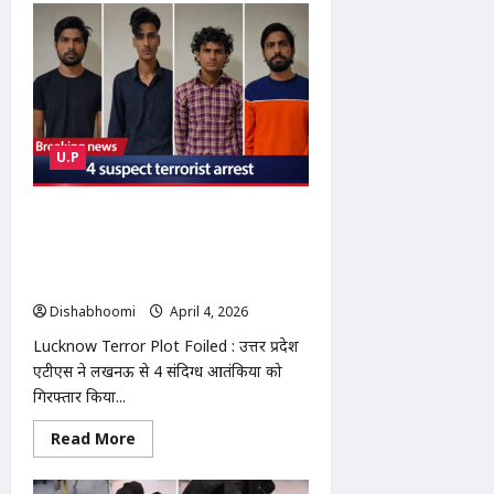
IPL
2026
Double
Header
:
Delhi
Capitals
vs
Mumbai
Indians,
U.P
Gujarat
Titans
vs
Rajasthan
लखनऊ को दहलाने की साजिश नाकाम: मेरठ
Royals
का नाई निकला आतंकियों का सरगना, UP
ATS ने 4 को दबोचा | Lucknow Terror
Plot Foiled
Dishabhoomi
April 4, 2026
0
Lucknow Terror Plot Foiled : उत्तर प्रदेश
एटीएस ने लखनऊ से 4 संदिग्ध आतंकियों को
गिरफ्तार किया...
Read
Read More
more
about
लखनऊ