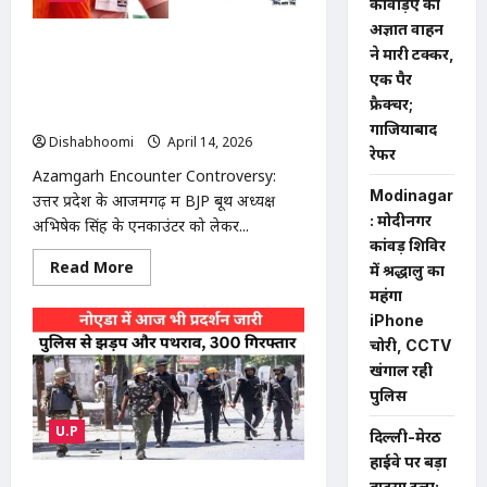
कांवड़िए को
के
मुख्यमंत्री
अज्ञात वाहन
पद
Azamgarh Encounter
की
ने मारी टक्कर,
शपथ,
Controversy: आजमगढ़ एनकाउंटर
एक पैर
राज्य
विवाद: BJP बूथ अध्यक्ष को गोली मारने पर
मेंपहली
फ्रैक्चर;
बार
उठे सवाल, MLC ने CM योगी को लिखा पत्र
BJP
गाजियाबाद
Dishabhoomi
April 14, 2026
0
की
रेफर
पूर्ण
सरकार
Azamgarh Encounter Controversy:
Modinagar
उत्तर प्रदेश के आजमगढ़ में BJP बूथ अध्यक्ष
: मोदीनगर
अभिषेक सिंह के एनकाउंटर को लेकर...
कांवड़ शिविर
Read
Read More
में श्रद्धालु का
more
about
महंगा
Azamgarh
iPhone
Encounter
Controversy:
चोरी, CCTV
आजमगढ़
खंगाल रही
एनकाउंटर
विवाद:
पुलिस
BJP
बूथ
U.P
अध्यक्ष
दिल्ली-मेरठ
को
हाईवे पर बड़ा
गोली
मारने
हादसा टला: