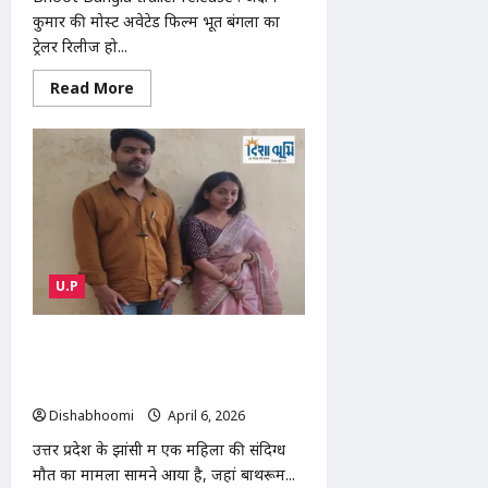
कुमार की मोस्ट अवेटेड फिल्म भूत बंगला का
ट्रेलर रिलीज हो...
Read
Read More
more
about
Bhoot
Bangla
trailer
release
|
अक्षय
कुमार
की
‘भूत
बंगला’
ट्रेलर
U.P
रिलीज:
राजपाल
यादव
झांसी दहेज मौत केस: मां की संदिग्ध मौत के
और
परेश
बाद नवजात बच्ची जेल में, पति और सास
रावल
गिरफ्तार | Jhansi Dowry Death Case
संग
हॉरर-
Dishabhoomi
April 6, 2026
0
कॉमेडी,
16
उत्तर प्रदेश के झांसी में एक महिला की संदिग्ध
अप्रैल
से
मौत का मामला सामने आया है, जहां बाथरूम...
पेड