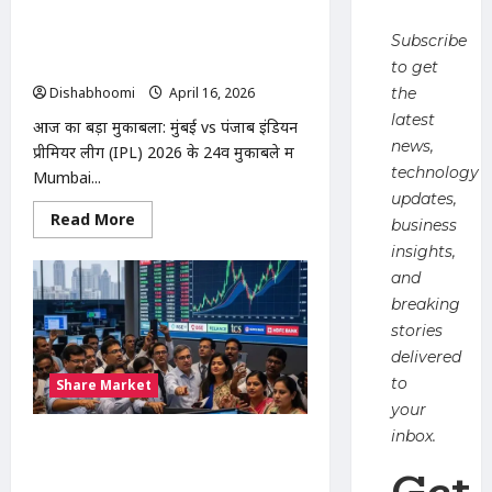
खाना;
IPL 2026: Mumbai Indians vs
दो
Subscribe
मासूमों
Punjab Kings : आज, रोहित शर्मा के बिना
की
उतर सकती है MI
to get
मौत
से
Dishabhoomi
April 16, 2026
0
the
मातम
latest
आज का बड़ा मुकाबला: मुंबई vs पंजाब इंडियन
news,
प्रीमियर लीग (IPL) 2026 के 24वें मुकाबले में
technology
Mumbai...
updates,
Read
Read More
business
more
about
insights,
IPL
and
2026:
Mumbai
breaking
Indians
vs
stories
Punjab
Kings
delivered
:
to
Share Market
आज,
रोहित
your
शर्मा
के
inbox.
stock market update :सेंसेक्स 1100
बिना
उतर
अंक चढ़कर 78,000 पार, निफ्टी 24,200
Get
सकती
पर; बैंकिंग और ऑटो शेयरों में जबरदस्त तेजी