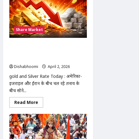
रणबीर
कपूर
का
लुक
रिलीज:
भगवान
राम
Share Market
के
रूप
में
दिखे,
gold and Silver Rate Today : सोना
4000
करोड़
₹3,263 और चांदी ₹13,000 सस्ती, 34 दिनों
बजट
में भारी गिरावट
वाली
मेगा
Dishabhoomi
April 2, 2026
0
फिल्म
|
gold and Silver Rate Today : अमेरिका-
ramayana
first
इजराइल और ईरान के बीच चल रहे तनाव के
look
बीच सोने...
release
Read
Read More
more
about
gold
and
Silver
Rate
Today
: