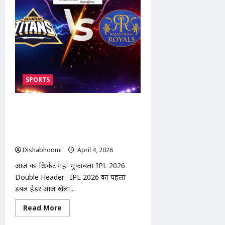
का
बड़ा
बयान:
“खामोश
कराया
गया,
हारा
नहीं”
|
Raghav
Chadha’s
big
SPORTS
statement
IPL 2026 Double Header : Delhi
Capitals vs Mumbai Indians,
Gujarat Titans vs Rajasthan
Royals
Dishabhoomi
April 4, 2026
0
आज का क्रिकेट महा-मुकाबला IPL 2026
Double Header : IPL 2026 का पहला
डबल हेडर आज खेला...
Read
Read More
more
about