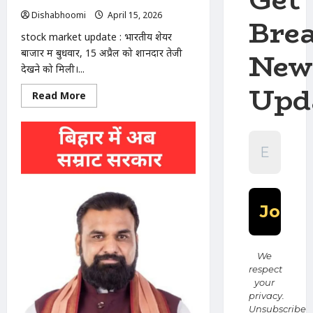
है
MI
Dishabhoomi
April 15, 2026
0
Bre
stock market update : भारतीय शेयर
New
बाजार में बुधवार, 15 अप्रैल को शानदार तेजी
देखने को मिली।...
Upd
Read
Read More
more
about
stock
market
update
:सेंसेक्स
1100
अंक
चढ़कर
78,000
पार,
निफ्टी
24,200
पर;
बैंकिंग
और
We
ऑटो
respect
शेयरों
में
your
जबरदस्त
privacy.
तेजी
Unsubscribe