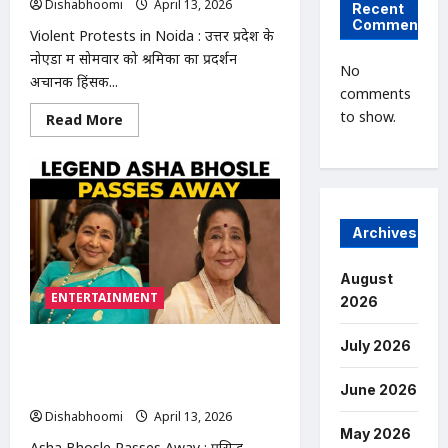
Dishabhoomi
April 13, 2026
0
Recent
ने
Comments
बढ़ाई
Violent Protests in Noida : उत्तर प्रदेश के
सैलरी
नोएडा में सोमवार को श्रमिकों का प्रदर्शन
No
अचानक हिंसक...
comments
to show.
Read
Read More
more
about
Violent
Protests
in
Noida
नोएडा
में
Archives
हिंसक
प्रदर्शन:
50
August
फैक्ट्रियों
ENTERTAINMENT
में
2026
तोड़फोड़,
10
गाड़ियों
July 2026
Asha Bhosle Passes Away : आशा
में
आग;
भोसले का निधन: शाम 4 बजे राजकीय सम्मान
सड़कों
June 2026
के साथ आज अंतिम संस्कार
पर
भारी
Dishabhoomi
April 13, 2026
0
जाम
May 2026
Asha Bhosle Passes Away : प्रसिद्ध