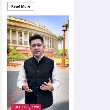
प्रिव्यू
Read
Read More
more
about
झांसी
दहेज
मौत
केस:
मां
की
संदिग्ध
मौत
के
बाद
नवजात
बच्ची
जेल
में,
पति
और
सास
गिरफ्तार
|
Jhansi
Dowry
Death
Case
POLITICS
news