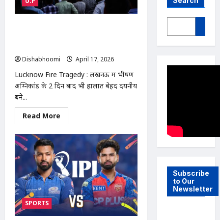
Search
U.P
Lucknow Fire Tragedy : लखनऊ
अग्निकांड: 250 झोपड़ियां राख, भूखे बच्चे छीन
रहे खाना; दो मासूमों की मौत से मातम
Dishabhoomi
April 17, 2026
0
Lucknow Fire Tragedy : लखनऊ में भीषण
अग्निकांड के 2 दिन बाद भी हालात बेहद दयनीय
बने...
Read
Read More
more
about
Lucknow
Fire
Tragedy
:
लखनऊ
अग्निकांड:
Subscribe
250
to Our
झोपड़ियां
Newsletter
राख,
भूखे
SPORTS
बच्चे
छीन
रहे