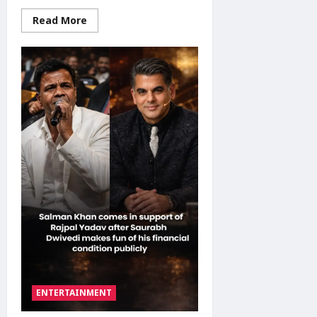
2026
Read
Read More
more
about
Meerut
School
Bus
Accident
:
मेरठ
स्कूल
बस
हादसा:
35
बच्चों
से
भरी
बस
खाई
में
पलटी,
10
से
ज्यादा
घायल;
ड्राइवर
फरार
ENTERTAINMENT