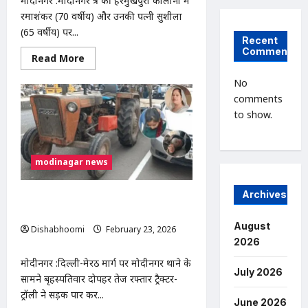
मोदीनगर :मोदीनगर क्षेत्र की हरमुखपुरी कालोनी में
रमाशंकर (70 वर्षीय) और उनकी पत्नी सुशीला
(65 वर्षीय) पर...
Recent
Comments
Read
Read More
more
about
No
बुजुर्ग
माता-
comments
पिता
to show.
पर
बेटे
ने
दरांती
से
modinagar news
किया
हमला,गिरफ्तार
Archives
तेज रफ्तार ट्रैक्टर ने सड़क पार कर रहे चार लोगों
को रौंदा, महिला की मौत
August
Dishabhoomi
February 23, 2026
0
2026
मोदीनगर :दिल्ली-मेरठ मार्ग पर मोदीनगर थाने के
July 2026
सामने बृहस्पतिवार दोपहर तेज रफ्तार ट्रैक्टर-
ट्रॉली ने सड़क पार कर...
June 2026