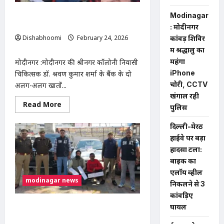
खाते से 32 लाख निकलने के मामले में बैंक के
Modinagar
बाहर धरना
: मोदीनगर
Dishabhoomi
February 24, 2026
कांवड़ शिविर
0
में श्रद्धालु का
महंगा
मोदीनगर :मोदीनगर की श्रीनगर कॉलोनी निवासी
iPhone
चिकित्सक डॉ. श्रवण कुमार शर्मा के बैंक के दो
चोरी, CCTV
अलग-अलग खातों...
खंगाल रही
Read
Read More
पुलिस
more
about
खाते से 32 लाख निकलने के मामले में बैंक के बाहर धरना
दिल्ली-मेरठ
हाईवे पर बड़ा
हादसा टला:
बाइक का
एलॉय व्हील
modinagar news
निकलने से 3
कांवड़िए
एनसीआर में वाहन चोरी करने वाले गिरोह के दो
घायल
बदमाश गिरफ्तार