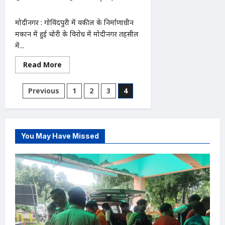
0
मोदीनगर : गोविंदपुरी में वकील के निर्माणाधीन
मकान में हुई चोरी के विराेध में मोदीनगर तहसील
में...
Read
Read More
more
about
अधिवक्ता
Posts
Previous
1
2
3
4
मकान
में
pagination
हुई
चोरी
के
विरोध
में
You May Have Missed
तहसील
में
रही
हड़ताल