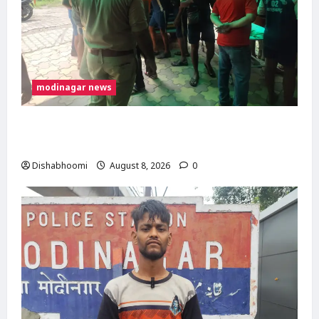
modinagar news
मोदीनगर में कांवड़िए को अज्ञात वाहन ने मारी टक्कर,
एक पैर फ्रैक्चर; गाजियाबाद रेफर
Dishabhoomi
August 8, 2026
0