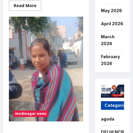
Read
Read More
more
May 2026
about
तेज
रफ्तार
April 2026
ट्रैक्टर
ने
सड़क
March
पार
कर
2026
रहे
चार
लोगों
February
को
रौंदा,
2026
महिला
की
मौत
Categories
modinagar news
agoda
पालतू कुत्ते ने महिला को काटा, शिकयत करने
DELHI NCR