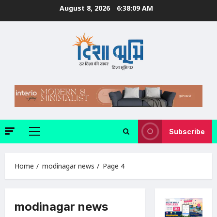
Skip
August 8, 2026
6:38:11 AM
to
content
Subscribe
Primary
Menu
Home
modinagar news
Page 4
modinagar news