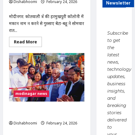
Dishabhoomi
February 24, 2026
Newsletter
0
मोदीनगर: कोतवाली क्षेत्र की हरमुखपुरी कॉलोनी में
मकान नाम न करने से गुस्साए बेटा-बहू ने सोमवार
रात...
Subscribe
to get
Read
Read More
more
the
about
मोदीनगर
latest
में
news,
कलयुगी
बेटे
technology
ने
माता-
updates,
पिता
पर
business
दरांत
insights,
से
modinagar news
किया
and
हमला,
हालत
breaking
गंभीर
मोदीनगर से किल्हौड़ा तक हापुड़ रोड चौड़ीकरण
stories
|
कार्य का शिलान्यास
Modinagar
delivered
crime
Dishabhoomi
February 24, 2026
news
to
0
your