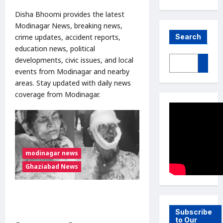
Disha Bhoomi provides the latest
Modinagar News, breaking news,
crime updates, accident reports,
Search
education news, political
developments, civic issues, and local
events from Modinagar and nearby
areas. Stay updated with daily news
coverage from Modinagar.
modinagar news
Ghaziabad News
मोदीनगर में कलयुगी बेटे ने माता-पिता पर
दरांत से किया हमला, हालत गंभीर |
Subscribe
Modinagar crime news
to Our