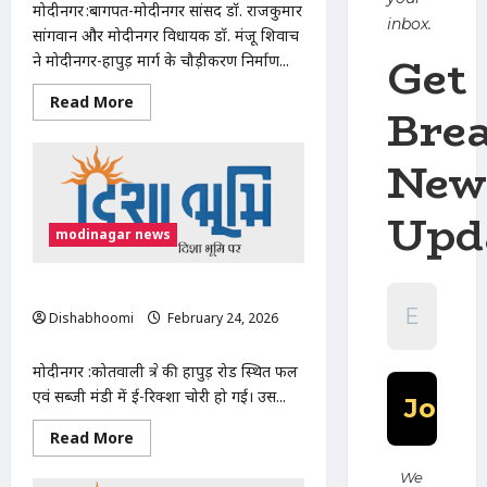
मोदीनगर :बागपत-मोदीनगर सांसद डॉ. राजकुमार
inbox.
सांगवान और मोदीनगर विधायक डॉ. मंजू ​शिवाच
Get
ने मोदीनगर-हापुड़ मार्ग के चौड़ीकरण निर्माण...
Read
Read More
Bre
more
about
मोदीनगर से किल्हौड़ा तक हापुड़ रोड चौड़ीकरण कार्य का श
New
Upd
modinagar news
फल व सब्जी मंडी के बाहर से ई-रिक्शा चोरी
Dishabhoomi
February 24, 2026
0
मोदीनगर :कोतवाली क्षेत्र की हापुड़ रोड स्थित फल
एवं सब्जी मंडी में ई-रिक्शा चोरी हो गई। उस...
Read
Read More
more
about
We
फल व सब्जी मंडी के बाहर से ई-