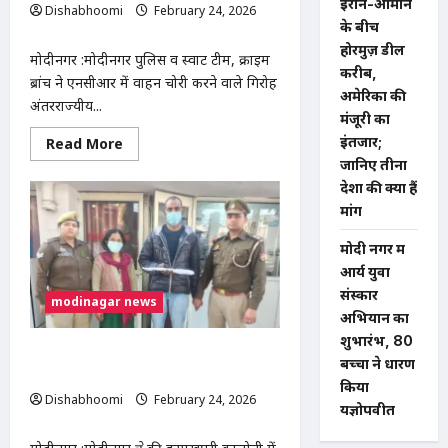
ईरान-ओमान
Dishabhoomi
February 24, 2026
के बीच
0
होरमुज़ डील
मोदीनगर :मोदीनगर पुलिस व स्वाट टीम, क्राइम
करीब,
ब्रांच ने एनसीआर में वाहन चोरी करने वाले गिरोह
अमेरिका की
अंतरराज्यीय...
मंजूरी का
Read
इंतजार;
Read More
more
जानिए तीनों
about
एनसीआर में वाहन चोरी करने वाले गिरोह के दो बदमाश गिर
देशों की क्या हैं
मांगें
मोदी नगर में
आर्य युवा
संस्कार
modinagar news
अभियान का
शुभारंभ, 80
बुजुर्ग माता-पिता पर बेटे ने दरांती से किया
बच्चों ने धारण
हमला,गिरफ्तार
किया
Dishabhoomi
February 24, 2026
यज्ञोपवीत
0