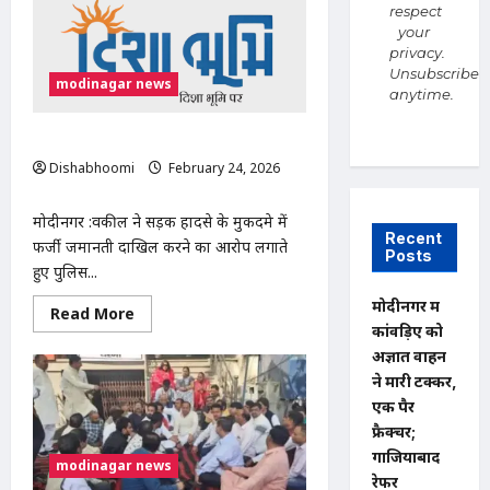
रिक्शा चोरी
respect
your
privacy.
Unsubscribe
modinagar news
anytime.
कोर्ट में फर्जी जमानती दाखिल करने का आरोप
Dishabhoomi
February 24, 2026
0
मोदीनगर :वकील ने सड़क हादसे के मुकदमे में
Recent
फर्जी जमानती दाखिल करने का आरोप लगाते
Posts
हुए पुलिस...
मोदीनगर में
Read
Read More
more
कांवड़िए को
about
अज्ञात वाहन
कोर्ट में फर्जी जमानती दाखिल करने का आरोप
ने मारी टक्कर,
एक पैर
फ्रैक्चर;
गाजियाबाद
modinagar news
रेफर