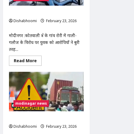
में
जुटी
गाली-गलौज के विरोध पर युवक को पीटा
Dishabhoomi
February 23, 2026
0
मोदीनगर :कोतवाली क्षेत्र के गांव रोरी में गाली-
गलौज के विरोध पर युवक को आरोपियों ने बुरी
तरह...
Read
Read More
more
about
गाली-
गलौज
के
विरोध
पर
युवक
को
पीटा
modinagar news
कार की टक्कर से ई-रिक्शा पलटा, दो घायल
Dishabhoomi
February 23, 2026
0