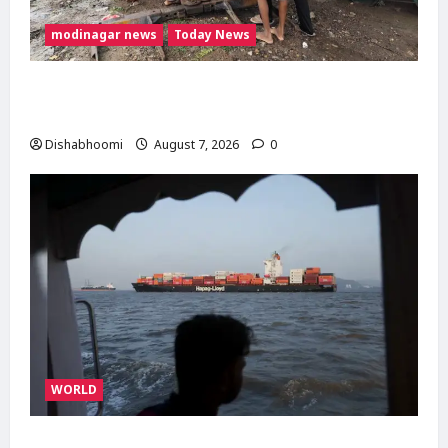
modinagar news
Today News
दिल्ली-मेरठ हाईवे पर बड़ा हादसा टला: बाइक का एलॉय
व्हील निकलने से 3 कांवड़िए घायल
Dishabhoomi
August 7, 2026
0
WORLD
ईरान-ओमान के बीच होरमुज़ डील करीब, अमेरिका की