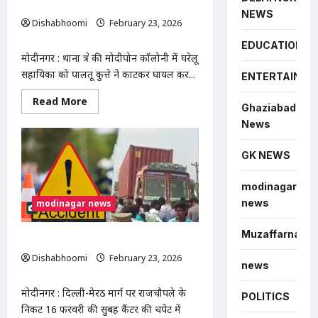
पर मालिक ने पीटा
NEWS
Dishabhoomi
February 23, 2026
0
EDUCATION
मोदीनगर : थाना क्षेत्र की मोदीपोन कॉलोनी में घरेलू
सहायिका को पालतू कुत्ते ने काटकर घायल कर...
ENTERTAINME
Read
Read More
Ghaziabad
more
about
News
पालतू कुत्ते ने महिला को काटा, शिकयत करने पर मालिक न
GK NEWS
modinagar
news
modinagar news
Muzaffarnagar
सड़क हादसे में शिक्षिका की मौत, केस दर्ज
Dishabhoomi
February 23, 2026
news
0
मोदीनगर : दिल्ली-मेरठ मार्ग पर राजचौपले के
POLITICS
निकट 16 फरवरी की सुबह कैंटर की चपेट में