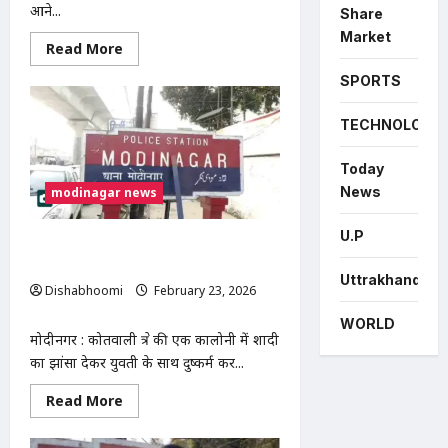
आने...
Share
Market
Read
Read More
more
about
SPORTS
सड़क हादसे में शिक्षिका की मौत, केस दर्ज
TECHNOLOGY
Today
News
modinagar news
U.P
शादी का झांसा देकर युवती से दुष्कर्म,अश्लील
वीडियो बनाकर वायरल करने की दी धमकी
Uttrakhand
Dishabhoomi
February 23, 2026
0
WORLD
मोदीनगर : कोतवाली क्षेत्र की एक कालोनी में शादी
का झांसा देकर युवती के साथ दुष्कर्म कर...
Read
Read More
more
about
शादी का झांसा देकर युवती से दुष्कर्म,अश्लील वीडियो ब