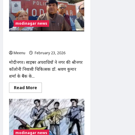
modinagar news
चिकित्सक के खाते से निकाले 30 लाख
रुपये,पुलिस जांच में जुटी
Meenu
February 23, 2026
0
मोदीनगर। साइबर अपराधियों ने नगर की श्रीनगर
कॉलोनी निवासी चिकित्सक डॉ. श्रवण कुमार
शर्मा के बैंक के...
Read
Read More
more
about
चिकित्सक
के
खाते
से
निकाले
30
लाख
रुपये,पुलिस
modinagar news
जांच