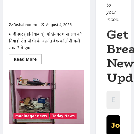
मामला
Modinagar : मोदीनगर में छात्र की बाइक
to
गरमाया,
चोरी, CCTV में कैद हुआ चोर; पुलिस जांच में
थाने
your
का
जुटी
inbox.
घेराव
कर
Dishabhoomi
August 4, 2026
0
Get
गिरफ्तारी
की
मोदीनगर (गाजियाबाद): मोदीनगर थाना क्षेत्र की
मांग
निवाड़ी रोड चौकी के अंतर्गत बैंक कॉलोनी गली
Bre
नंबर-3 में एक...
New
Read
Read More
more
about
Upd
Modinagar
:
मोदीनगर
में
छात्र
की
बाइक
चोरी,
CCTV
में
कैद
modinagar news
Today News
हुआ
चोर;
पुलिस
जांच
Modinagar : मोदीनगर के बुढ़ाना गांव में