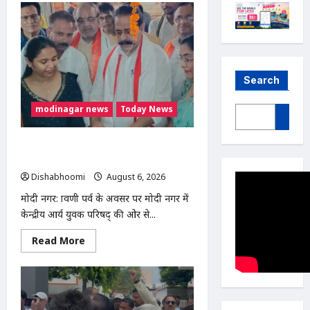
Search
modinagar news
Today News
मोदी नगर में आर्य युवा संस्कार अभियान का
शुभारंभ, 80 बच्चों ने धारण किया यज्ञोपवीत
Dishabhoomi
August 6, 2026
0
मोदी नगर: श्रावणी पर्व के अवसर पर मोदी नगर में
केन्द्रीय आर्य युवक परिषद् की ओर से...
Read
Read More
more
about
मोदी
नगर
में
आर्य
युवा