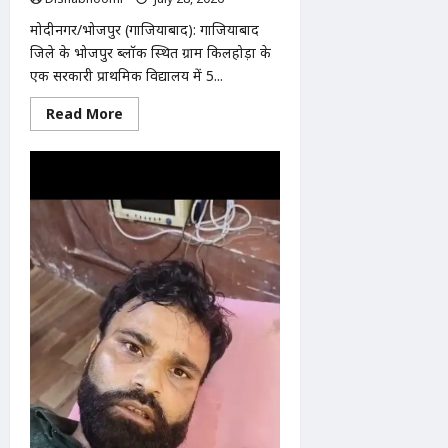
मोदीनगर/भोजपुर (गाजियाबाद): गाजियाबाद
जिले के भोजपुर ब्लॉक स्थित ग्राम किलहोड़ा के
एक सरकारी प्राथमिक विद्यालय में 5...
Read
Read More
more
about
होमवर्क
अधूरा
होने
पर
5
वर्षीय
छात्रा
की
पिटाई
का
आरोप,
शिकायत
के
बाद
भाई
को
भी
पीटने
का
दावा