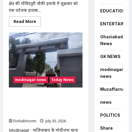
क्षेत्र की गोविंदपुरी चौकी इलाके में शुक्रवार को
एक दर्दनाक हादसा...
EDUCATION
Read
Read More
ENTERTAINME
more
about
Modinagar
Ghaziabad
:
गोविंदपुरी
News
में
वेल्डिंग
कारीगर
GK NEWS
की
करंट
लगने
modinagar
से
मौत,
news
रोरी
modinagar news
Today News
गांव
के
Muzaffarnagar
दो
बच्चों
Modinagar : मोदीनगर में बच्ची की एडिट
के
फोटो इंस्टाग्राम पर वायरल करने का आरोप,
news
सिर
से
छेड़छाड़ और तेजाब डालने की धमकी; थाने में
उठा
तहरीर
POLITICS
पिता
का
Dishabhoomi
July 30, 2026
0
साया
Share
Modinagar : गाजियाबाद के मोदीनगर थाना