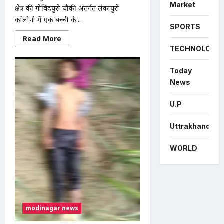
Market
क्षेत्र की गोविंदपुरी चौकी अंतर्गत लंकापुरी
कॉलोनी में एक बच्ची के...
SPORTS
Read
Read More
more
TECHNOLOGY
about
Modinagar
:
Today
मोदीनगर
में
News
बच्ची
की
एडिट
U.P
फोटो
इंस्टाग्राम
पर
Uttrakhand
वायरल
करने
का
WORLD
आरोप,
छेड़छाड़
और
तेजाब
डालने
की
धमकी;
थाने
में
modinagar news
तहरीर