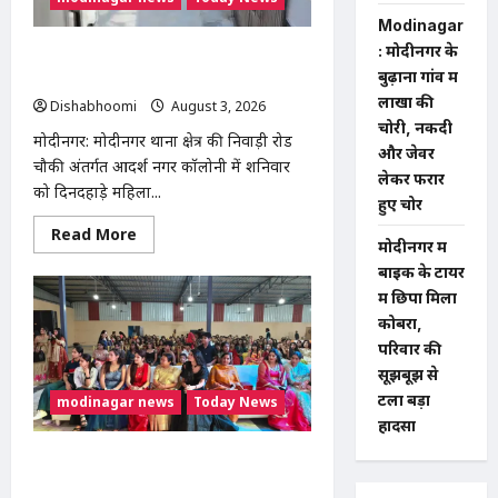
से
टला
Modinagar
बड़ा
: मोदीनगर के
हादसा
मोदीनगर में दिनदहाड़े महिला से चेन स्नैचिंग,
बुढ़ाना गांव में
बाइक सवार बदमाश CCTV में कैद
लाखों की
Dishabhoomi
August 3, 2026
0
चोरी, नकदी
मोदीनगर: मोदीनगर थाना क्षेत्र की निवाड़ी रोड
और जेवर
चौकी अंतर्गत आदर्श नगर कॉलोनी में शनिवार
लेकर फरार
को दिनदहाड़े महिला...
हुए चोर
Read
Read More
मोदीनगर में
more
about
बाइक के टायर
मोदीनगर
में
में छिपा मिला
दिनदहाड़े
कोबरा,
महिला
से
परिवार की
चेन
स्नैचिंग,
सूझबूझ से
बाइक
टला बड़ा
modinagar news
Today News
सवार
बदमाश
हादसा
CCTV
में
Modinagar : निवाड़ी की बेटी स्टाइलिश
कैद
शिवानी ने किया कमाल, 120 लड़कियों के