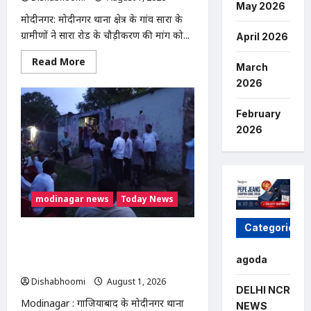
May 2026
मोदीनगर: मोदीनगर थाना क्षेत्र के गांव सारा के
ग्रामीणों ने सारा रोड के चौड़ीकरण की मांग को...
April 2026
Read
Read More
March
more
about
2026
सारा
रोड
चौड़ीकरण
February
की
मांग
2026
को
लेकर
ग्रामीणों
की
ट्रैक्टर
रैली,
SDM
modinagar news
Today News
को
सौंपा
ज्ञापन
Categories
Modinagar : गोविंदपुरी में वेल्डिंग कारीगर
की करंट लगने से मौत, रोरी गांव के दो बच्चों के
agoda
सिर से उठा पिता का साया
Dishabhoomi
August 1, 2026
0
DELHI NCR
Modinagar : गाजियाबाद के मोदीनगर थाना
NEWS