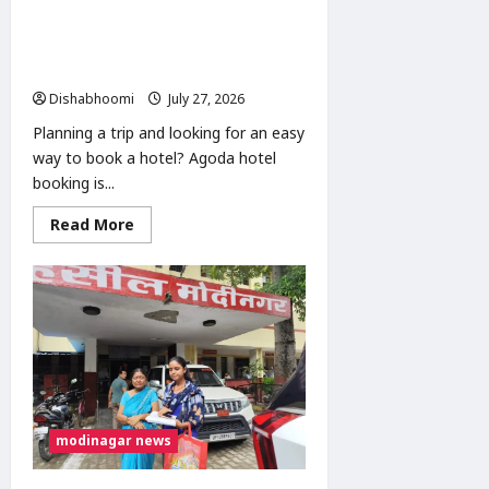
समय
सीमा
Agoda Hotel Booking: How to Book
के
बाद
Hotels & Get the Best Deals in
चलेगा
2026
बुलडोजर
Dishabhoomi
July 27, 2026
0
Planning a trip and looking for an easy
way to book a hotel? Agoda hotel
booking is...
Read
Read More
more
about
Agoda
Hotel
Booking:
How
to
Book
Hotels
&
Get
the
Best
Deals
modinagar news
in
2026