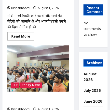
साथ भव्य फैशन शो आयोजित
Recent
Dishabhoomi
August 1, 2026
0
Comments
मोदीनगर/निवाड़ी। छोटे कस्बों और गांवों की
बेटियों को आत्मनिर्भर और आत्मविश्वासी बनाने
No
की दिशा में निवाड़ी की...
comments
to show.
Read
Read More
more
about
Modinagar
:
निवाड़ी
की
बेटी
Archives
स्टाइलिश
शिवानी
ने
किया
August
कमाल,
2026
120
लड़कियों
U.P
Today News
के
July 2026
साथ
भव्य
फैशन
सारा रोड चौड़ीकरण की मांग को लेकर ग्रामीणों
शो
June 2026
की ट्रैक्टर रैली, SDM को सौंपा ज्ञापन
आयोजित
Dishabhoomi
August 1, 2026
0