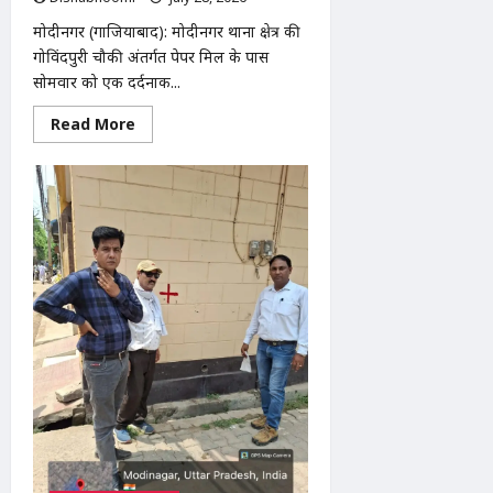
मोदीनगर (गाजियाबाद): मोदीनगर थाना क्षेत्र की
गोविंदपुरी चौकी अंतर्गत पेपर मिल के पास
सोमवार को एक दर्दनाक...
Read
Read More
more
about
मोदीनगर
में
तेज
रफ्तार
बाइक
ने
महिला
को
मारी
टक्कर,
गंभीर
घायल