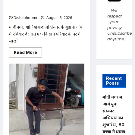
में
लाखों की चोरी, नकदी और जेवर लेकर फरार
जुटी
हुए चोर
We
respect
Dishabhoomi
August 3, 2026
0
your
मोदीनगर, गाजियाबाद: मोदीनगर के बुढ़ाना गांव
privacy.
Unsubscribe
में रविवार देर रात एक किसान परिवार के घर में
anytime.
लाखों...
Read
Read More
more
about
Modinagar
:
मोदीनगर
के
Recent
बुढ़ाना
Posts
गांव
में
लाखों
मोदी नगर में
की
चोरी,
आर्य युवा
नकदी
संस्कार
और
जेवर
अभियान का
लेकर
फरार
शुभारंभ, 80
हुए
बच्चों ने धारण
चोर