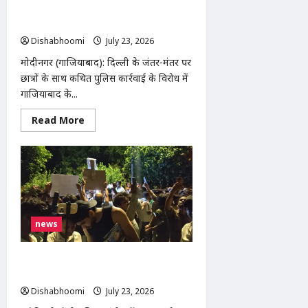
अनिश्चितकालीन धरना, छात्रों की मांगों और
शिक्षा मंत्री के इस्तीफे की उठी मांग
Dishabhoomi
July 23, 2026
0
मोदीनगर (गाजियाबाद): दिल्ली के जंतर-मंतर पर
छात्रों के साथ कथित पुलिस कार्रवाई के विरोध में
गाजियाबाद के...
Read
Read More
more
about
मोदीनगर
में
तीसरे
दिन
भी
जारी
रहा
भीम
news
आर्मी-
आजाद
समाज
पार्टी
धर्मेंद्र प्रधान को हटाने से सरकार का इनकार,
का
अनिश्चितकालीन
पीड़ित परिवारों को मुआवजा देने की तैयारी
धरना,
Dishabhoomi
July 23, 2026
0
छात्रों
की