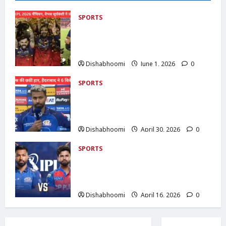
SPORTS
RCB Champion 2026 : RCB बनी IPL
2026 चैंपियन, वैभव सूर्यवंशी ने जीते 5 अवॉर्ड ,
ऑरेंज कैप के साथ जीते करोड़ों दिल
Dishabhoomi
June 1, 2026
0
SPORTS
MI vs SRH IPL 2026 : मुंबई इंडियंस की छठी
हार, हैदराबाद ने 6 विकेट से हराया; रिकेल्टन का
शतक बेकार
Dishabhoomi
April 30, 2026
0
SPORTS
IPL 2026: Mumbai Indians vs Punjab
Kings : आज, रोहित शर्मा के बिना उतर सकती
है MI
Dishabhoomi
April 16, 2026
0