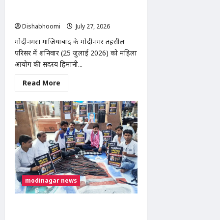
भाई की मौत पर न्याय मांगती बहन की गुहार,
महिला आयोग से भी नहीं मिली राहत
Dishabhoomi
July 27, 2026
0
मोदीनगर। गाजियाबाद के मोदीनगर तहसील
परिसर में शनिवार (25 जुलाई 2026) को महिला
आयोग की सदस्य हिमानी...
Read
Read More
more
about
भाई
की
मौत
पर
न्याय
मांगती
बहन
की
गुहार,
महिला
आयोग
से
modinagar news
भी
नहीं
मिली
राहत
मोदीनगर में तीसरे दिन भी जारी रहा भीम
आर्मी-आजाद समाज पार्टी का