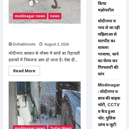
किया
यज्ञोपवीत
modinagar news
news
मोदीनगर में
गाय ले जा रही
मोदीनगर में बाइक के टायर में छिपा मिला
महिलाओं से
कोबरा, परिवार की सूझबूझ से टला बड़ा हादसा
मारपीट का
Dishabhoomi
August 3, 2026
0
मामला
मोदीनगर: बरसात के मौसम में सांपों का रिहायशी
गरमाया, थाने
इलाकों में निकलना आम हो जाता है। ऐसा ही...
का घेराव कर
गिरफ्तारी की
Read
Read More
मांग
more
about
मोदीनगर
Modinagar
में
बाइक
: मोदीनगर में
के
छात्र की बाइक
टायर
में
चोरी, CCTV
छिपा
मिला
में कैद हुआ
कोबरा,
चोर; पुलिस
परिवार
की
जांच में जुटी
सूझबूझ
modinagar news
Today News