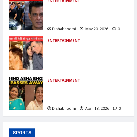
ENTERTAINMENT
Salman Khan का पापराजी पर फूटा गुस्सा:
बोले- ‘60 साल का हो गया हूं, लेकिन लड़ना नहीं
भूला’
Dishabhoomi
May 20, 2026
0
ENTERTAINMENT
Akshay Kumar Daughter Cyber
Crime :अक्षय कुमार की बेटी से न्यूड फोटो
मांगने वाला आरोपी गिरफ्तार: साइबर क्राइम केस
में बड़ी कार्रवाई
Dishabhoomi
April 25, 2026
0
ENTERTAINMENT
Asha Bhosle Passes Away : आशा
भोसले का निधन: शाम 4 बजे राजकीय सम्मान के
साथ आज अंतिम संस्कार
Dishabhoomi
April 13, 2026
0
SPORTS