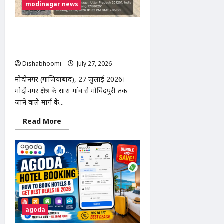
modinagar news
सारा-गोविंदपुरी मार्ग चौड़ीकरण की कार्रवाई
शुरू, मकानों पर लगे लाल निशान; समय सीमा
के बाद चलेगा बुलडोजर
Dishabhoomi
July 27, 2026
0
मोदीनगर (गाजियाबाद), 27 जुलाई 2026।
मोदीनगर क्षेत्र के सारा गांव से गोविंदपुरी तक
जाने वाले मार्ग के...
Read
Read More
more
about
सारा-
गोविंदपुरी
मार्ग
चौड़ीकरण
की
कार्रवाई
शुरू,
मकानों
पर
लगे
agoda
लाल
निशान;