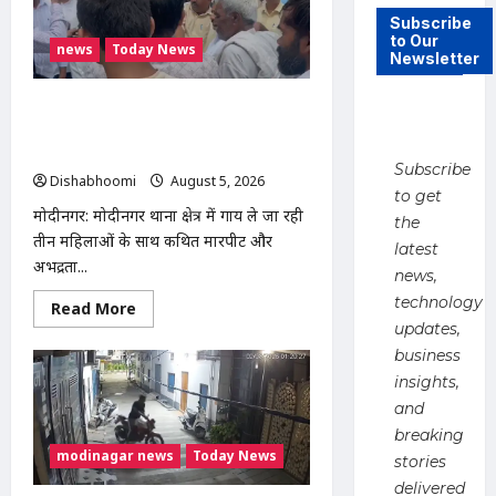
संस्कार
Subscribe
अभियान
to Our
का
news
Today News
शुभारंभ,
Newsletter
80
बच्चों
ने
मोदीनगर में गाय ले जा रही महिलाओं से
धारण
मारपीट का मामला गरमाया, थाने का घेराव कर
किया
यज्ञोपवीत
गिरफ्तारी की मांग
Subscribe
Dishabhoomi
August 5, 2026
0
to get
मोदीनगर: मोदीनगर थाना क्षेत्र में गाय ले जा रही
the
तीन महिलाओं के साथ कथित मारपीट और
latest
अभद्रता...
news,
technology
Read
Read More
more
updates,
about
मोदीनगर
business
में
insights,
गाय
ले
and
जा
रही
breaking
महिलाओं
modinagar news
Today News
stories
से
मारपीट
delivered
का