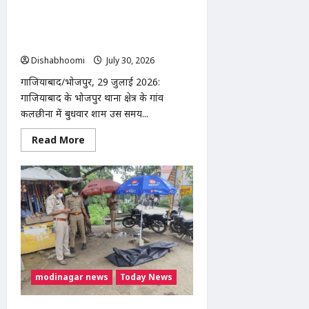
कलछीना में पेड़ से लटका मिला युवक का शव,
पत्नी को लेने आया था फरमान; पुलिस जांच में
जुटी
Dishabhoomi
July 30, 2026
0
गाजियाबाद/भोजपुर, 29 जुलाई 2026:
गाजियाबाद के भोजपुर थाना क्षेत्र के गांव
कलछीना में बुधवार शाम उस समय...
Read
Read More
more
about
कलछीना
में
पेड़
से
लटका
मिला
युवक
का
शव,
पत्नी
को
लेने
modinagar news
Today News
आया
था
फरमान;