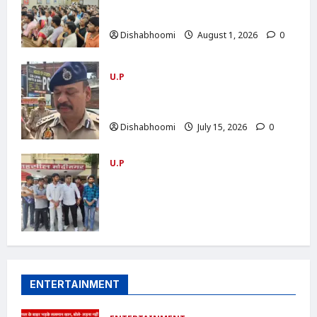
सारा रोड चौड़ीकरण की मांग को लेकर ग्रामीणों की
ट्रैक्टर रैली, SDM को सौंपा ज्ञापन
Dishabhoomi
August 1, 2026
0
U.P
NOIDA : नोएडा के मामूरा गांव में भीषण आग,
दो लोगों की मौत; 50 परिवारों का रेस्क्यू
Dishabhoomi
July 15, 2026
0
U.P
ABVP Modinagar Protest : मोदीनगर में
एबीवीपी का प्रदर्शन: कोचिंग संस्थानों की सुरक्षा
व्यवस्था को लेकर एसडीएम और एसीपी को सौंपा
ज्ञापन
Dishabhoomi
June 24, 2026
0
ENTERTAINMENT