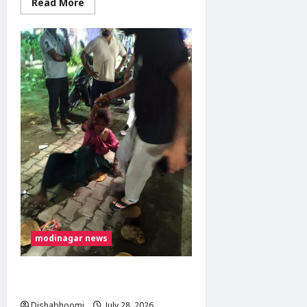
Read
Read More
more
about
मोदीनगर-
भोजपुर
रोड
पर
शराब
पीने
के
दौरान
विवाद,
युवक
ने
साथी
को
मारी
गोली,
आरोपी
गिरफ्तार
modinagar news
मोदीनगर में तेज रफ्तार बाइक ने महिला को
मारी टक्कर, गंभीर घायल
Dishabhoomi
July 28, 2026
0