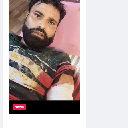
आरोप,
शिकायत
के
बाद
भाई
को
भी
पीटने
का
दावा
news
मोदीनगर-भोजपुर रोड पर शराब पीने के दौरान
विवाद, युवक ने साथी को मारी गोली, आरोपी