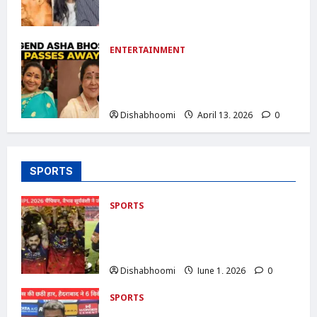
मांगने वाला आरोपी गिरफ्तार: साइबर क्राइम केस
में बड़ी कार्रवाई
Dishabhoomi
April 25, 2026
0
ENTERTAINMENT
Asha Bhosle Passes Away : आशा
भोसले का निधन: शाम 4 बजे राजकीय सम्मान के
साथ आज अंतिम संस्कार
Dishabhoomi
April 13, 2026
0
SPORTS
SPORTS
RCB Champion 2026 : RCB बनी IPL
2026 चैंपियन, वैभव सूर्यवंशी ने जीते 5 अवॉर्ड ,
ऑरेंज कैप के साथ जीते करोड़ों दिल
Dishabhoomi
June 1, 2026
0
SPORTS
MI vs SRH IPL 2026 : मुंबई इंडियंस की छठी