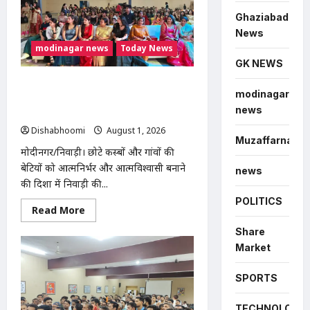
महिला
से
Ghaziabad
चेन
स्नैचिंग,
News
बाइक
modinagar news
Today News
सवार
बदमाश
GK NEWS
CCTV
में
Modinagar : निवाड़ी की बेटी स्टाइलिश
कैद
modinagar
शिवानी ने किया कमाल, 120 लड़कियों के
news
साथ भव्य फैशन शो आयोजित
Dishabhoomi
August 1, 2026
0
Muzaffarnagar
मोदीनगर/निवाड़ी। छोटे कस्बों और गांवों की
बेटियों को आत्मनिर्भर और आत्मविश्वासी बनाने
news
की दिशा में निवाड़ी की...
POLITICS
Read
Read More
more
about
Share
Modinagar
Market
:
निवाड़ी
की
बेटी
SPORTS
स्टाइलिश
शिवानी
ने
TECHNOLOGY