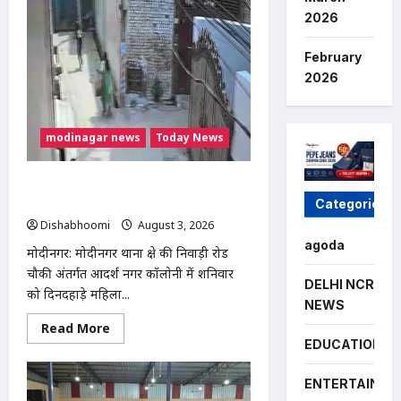
में
2026
बाइक
के
टायर
February
में
छिपा
2026
मिला
कोबरा,
परिवार
की
सूझबूझ
modinagar news
Today News
से
टला
बड़ा
हादसा
मोदीनगर में दिनदहाड़े महिला से चेन स्नैचिंग,
बाइक सवार बदमाश CCTV में कैद
Categories
Dishabhoomi
August 3, 2026
0
agoda
मोदीनगर: मोदीनगर थाना क्षेत्र की निवाड़ी रोड
चौकी अंतर्गत आदर्श नगर कॉलोनी में शनिवार
DELHI NCR
को दिनदहाड़े महिला...
NEWS
Read
Read More
more
EDUCATION
about
मोदीनगर
में
ENTERTAINME
दिनदहाड़े