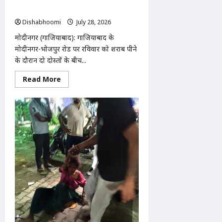
गिरफ्तार
Dishabhoomi
July 28, 2026
0
मोदीनगर (गाजियाबाद): गाजियाबाद के
मोदीनगर-भोजपुर रोड पर रविवार को शराब पीने
के दौरान दो दोस्तों के बीच...
Read
Read More
more
about
मोदीनगर-
भोजपुर
रोड
पर
शराब
पीने
के
दौरान
विवाद,
युवक
ने
साथी
को
मारी
गोली,
आरोपी
गिरफ्तार