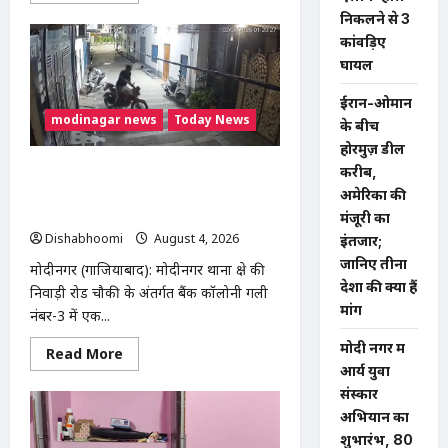
about
निकलने से 3
मोदीनगर
में
कांवड़िए
गाय
घायल
ले
जा
रही
ईरान-ओमान
महिलाओं
modinagar news
Today News
से
के बीच
मारपीट
होरमुज़ डील
का
मामला
Modinagar : मोदीनगर में छात्र की बाइक
करीब,
गरमाया,
चोरी, CCTV में कैद हुआ चोर; पुलिस जांच में
अमेरिका की
थाने
का
जुटी
मंजूरी का
घेराव
कर
Dishabhoomi
August 4, 2026
0
इंतजार;
गिरफ्तारी
जानिए तीनों
की
मोदीनगर (गाजियाबाद): मोदीनगर थाना क्षेत्र की
मांग
देशों की क्या हैं
निवाड़ी रोड चौकी के अंतर्गत बैंक कॉलोनी गली
मांगें
नंबर-3 में एक...
मोदी नगर में
Read
Read More
more
आर्य युवा
about
Modinagar
संस्कार
:
अभियान का
मोदीनगर
में
शुभारंभ, 80