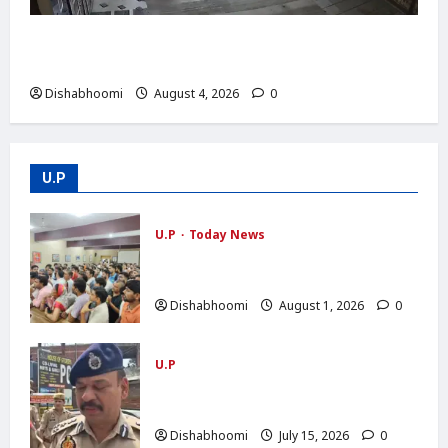
Modinagar : मोदीनगर में छात्र की बाइक चोरी,
CCTV में कैद हुआ चोर; पुलिस जांच में जुटी
Dishabhoomi
August 4, 2026
0
U.P
U.P
Today News
सारा रोड चौड़ीकरण की मांग को लेकर ग्रामीणों की
ट्रैक्टर रैली, SDM को सौंपा ज्ञापन
Dishabhoomi
August 1, 2026
0
U.P
NOIDA : नोएडा के मामूरा गांव में भीषण आग,
दो लोगों की मौत; 50 परिवारों का रेस्क्यू
Dishabhoomi
July 15, 2026
0