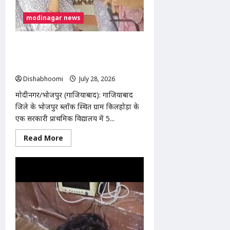
ट्रक
की
modinagar news
टक्कर
में
3
लोगों
होमवर्क अधूरा होने पर 5 वर्षीय छात्रा की
की
मौत,
पिटाई का आरोप, शिकायत के बाद भाई को
कई
भी पीटने का दावा
घायल
Dishabhoomi
July 28, 2026
0
मोदीनगर/भोजपुर (गाजियाबाद): गाजियाबाद
जिले के भोजपुर ब्लॉक स्थित ग्राम किलहोड़ा के
एक सरकारी प्राथमिक विद्यालय में 5...
Read
Read More
more
about
होमवर्क
अधूरा
होने
पर
5
वर्षीय
छात्रा
की
पिटाई
का