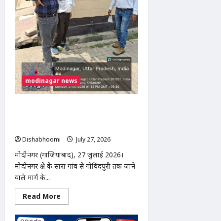
गंभीर
घायल
modinagar news
सारा-गोविंदपुरी मार्ग चौड़ीकरण की कार्रवाई
शुरू, मकानों पर लगे लाल निशान; समय सीमा
के बाद चलेगा बुलडोजर
Dishabhoomi
July 27, 2026
0
मोदीनगर (गाजियाबाद), 27 जुलाई 2026।
मोदीनगर क्षेत्र के सारा गांव से गोविंदपुरी तक जाने
वाले मार्ग के...
Read
Read More
more
about
सारा-