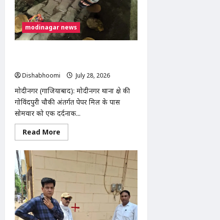
modinagar news
मोदीनगर में तेज रफ्तार बाइक ने महिला को
मारी टक्कर, गंभीर घायल
Dishabhoomi
July 28, 2026
0
मोदीनगर (गाजियाबाद): मोदीनगर थाना क्षेत्र की
गोविंदपुरी चौकी अंतर्गत पेपर मिल के पास
सोमवार को एक दर्दनाक...
Read
Read More
more
about
मोदीनगर
में
तेज
रफ्तार
बाइक
ने
महिला
को
मारी
टक्कर,