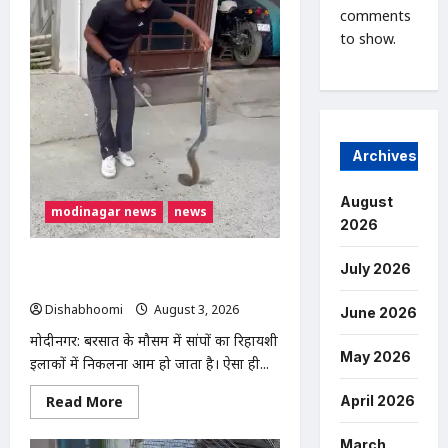
में
comments
लाखों
की
to show.
चोरी,
नकदी
और
जेवर
लेकर
फरार
हुए
चोर
Archives
August
modinagar news
news
2026
मोदीनगर में बाइक के टायर में छिपा मिला
July 2026
कोबरा, परिवार की सूझबूझ से टला बड़ा हादसा
Dishabhoomi
August 3, 2026
0
June 2026
मोदीनगर: बरसात के मौसम में सांपों का रिहायशी
May 2026
इलाकों में निकलना आम हो जाता है। ऐसा ही...
Read
April 2026
Read More
more
about
मोदीनगर
March