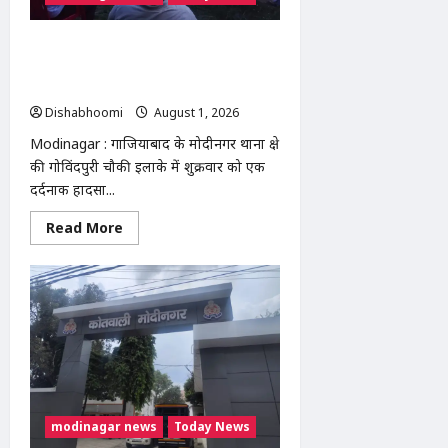
को
सौंपा
ज्ञापन
Modinagar : गोविंदपुरी में वेल्डिंग कारीगर
की करंट लगने से मौत, रोरी गांव के दो बच्चों के
सिर से उठा पिता का साया
Dishabhoomi
August 1, 2026
0
Modinagar : गाजियाबाद के मोदीनगर थाना क्षेत्र
की गोविंदपुरी चौकी इलाके में शुक्रवार को एक
दर्दनाक हादसा...
Read
Read More
more
about
Modinagar
:
गोविंदपुरी
में
वेल्डिंग
कारीगर
की
करंट
लगने
से
मौत,
रोरी
modinagar news
Today News
गांव