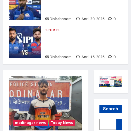
हार, हैदराबाद ने 6 विकेट से हराया; रिकेल्टन का
शतक बेकार
Dishabhoomi
April 30, 2026
0
SPORTS
IPL 2026: Mumbai Indians vs Punjab
Kings : आज, रोहित शर्मा के बिना उतर सकती
है MI
Dishabhoomi
April 16, 2026
0
Search
modinagar news
Today News