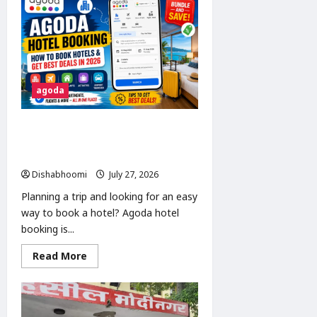
गोविंदपुरी
मार्ग
चौड़ीकरण
की
कार्रवाई
शुरू,
मकानों
पर
लगे
agoda
लाल
निशान;
समय
सीमा
Agoda Hotel Booking: How to Book
के
बाद
Hotels & Get the Best Deals in
चलेगा
2026
बुलडोजर
Dishabhoomi
July 27, 2026
0
Planning a trip and looking for an easy
way to book a hotel? Agoda hotel
booking is...
Read
Read More
more
about
Agoda
Hotel
Booking:
How