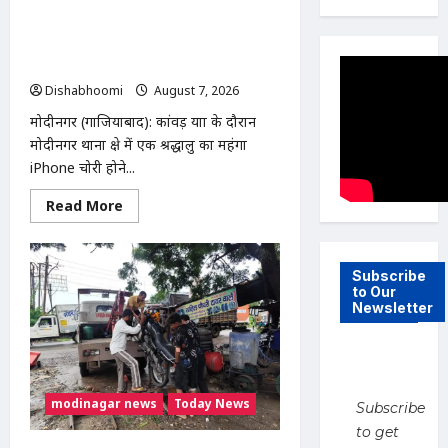
Modinagar : मोदीनगर कांवड़ शिविर में
श्रद्धालु का महंगा iPhone चोरी, CCTV
खंगाल रही पुलिस
Dishabhoomi
August 7, 2026
0
मोदीनगर (गाजियाबाद): कांवड़ यात्रा के दौरान
मोदीनगर थाना क्षेत्र में एक श्रद्धालु का महंगा
iPhone चोरी होने...
Read
Read More
more
about
Modinagar
:
मोदीनगर
Subscribe
कांवड़
to Our
शिविर
Newsletter
में
श्रद्धालु
का
महंगा
iPhone
चोरी,
CCTV
modinagar news
Today News
Subscribe
खंगाल
रही
to get
पुलिस