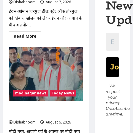
New
Dishabhoomi
August 7, 2026
0
ईरान-ओमान होरमुज़ डील: स्ट्रेट ऑफ होरमुज़
Upd
को दोबारा खोलने को लेकर ईरान और ओमान के
बीच बातचीत...
Read
Read More
more
about
ईरान-
ओमान
के
बीच
होरमुज़
डील
करीब,
अमेरिका
की
मंजूरी
We
का
respect
modinagar news
Today News
इंतजार;
your
जानिए
तीनों
privacy.
देशों
मोदी नगर में आर्य युवा संस्कार अभियान का
Unsubscribe
की
anytime.
क्या
शुभारंभ, 80 बच्चों ने धारण किया यज्ञोपवीत
हैं
Dishabhoomi
August 6, 2026
0
मांगें
मोदी नगर: श्रावणी पर्व के अवसर पर मोदी नगर