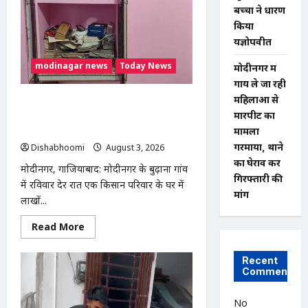
छात्र
बच्चों ने धारण
की
बाइक
किया
चोरी,
CCTV
यज्ञोपवीत
में
कैद
modinagar news
Today News
मोदीनगर में
हुआ
चोर;
गाय ले जा रही
पुलिस
जांच
महिलाओं से
Modinagar : मोदीनगर के बुढ़ाना गांव में
में
मारपीट का
लाखों की चोरी, नकदी और जेवर लेकर फरार
जुटी
हुए चोर
मामला
गरमाया, थाने
Dishabhoomi
August 3, 2026
0
का घेराव कर
मोदीनगर, गाजियाबाद: मोदीनगर के बुढ़ाना गांव
गिरफ्तारी की
में रविवार देर रात एक किसान परिवार के घर में
मांग
लाखों...
Read
Read More
more
about
Modinagar
Recent
:
Comments
मोदीनगर
के
बुढ़ाना
गांव
No