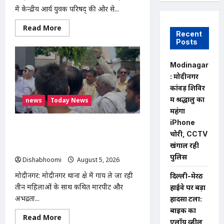
में केन्द्रीय आर्य युवक परिषद् की ओर से...
Read
Read More
Recent
more
about
Posts
मोदी
नगर
में
Modinagar
आर्य
युवा
: मोदीनगर
संस्कार
कांवड़ शिविर
अभियान
का
में श्रद्धालु का
news
Today News
शुभारंभ,
महंगा
80
बच्चों
iPhone
ने
मोदीनगर में गाय ले जा रही महिलाओं से
धारण
चोरी, CCTV
मारपीट का मामला गरमाया, थाने का घेराव कर
किया
खंगाल रही
यज्ञोपवीत
गिरफ्तारी की मांग
पुलिस
Dishabhoomi
August 5, 2026
0
मोदीनगर: मोदीनगर थाना क्षेत्र में गाय ले जा रही
दिल्ली-मेरठ
तीन महिलाओं के साथ कथित मारपीट और
हाईवे पर बड़ा
अभद्रता...
हादसा टला:
बाइक का
Read
Read More
एलॉय व्हील
more