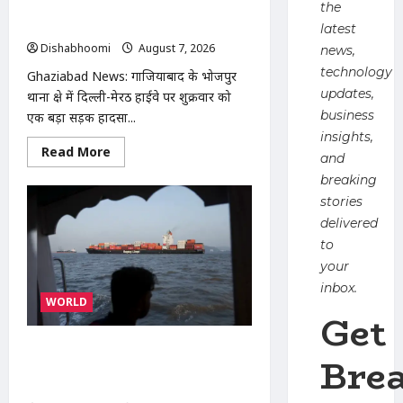
दिल्ली-मेरठ हाईवे पर बड़ा हादसा टला: बाइक
the
का एलॉय व्हील निकलने से 3 कांवड़िए घायल
latest
Dishabhoomi
August 7, 2026
0
news,
technology
Ghaziabad News: गाजियाबाद के भोजपुर
updates,
थाना क्षेत्र में दिल्ली-मेरठ हाईवे पर शुक्रवार को
business
एक बड़ा सड़क हादसा...
insights,
Read
Read More
and
more
about
breaking
दिल्ली-
मेरठ
stories
हाईवे
delivered
पर
बड़ा
to
हादसा
टला:
your
बाइक
inbox.
का
एलॉय
WORLD
Get
व्हील
निकलने
से
ईरान-ओमान के बीच होरमुज़ डील करीब,
3
Bre
कांवड़िए
अमेरिका की मंजूरी का इंतजार; जानिए तीनों
घायल
देशों की क्या हैं मांगें