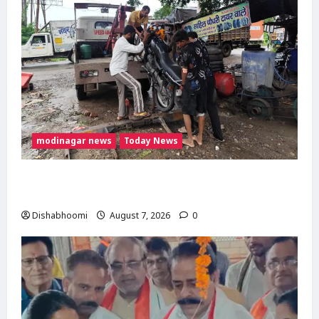
modinagar news
Today News
दिल्ली-मेरठ हाईवे पर बड़ा हादसा टला: बाइक का एलॉय
व्हील निकलने से 3 कांवड़िए घायल
Dishabhoomi
August 7, 2026
0