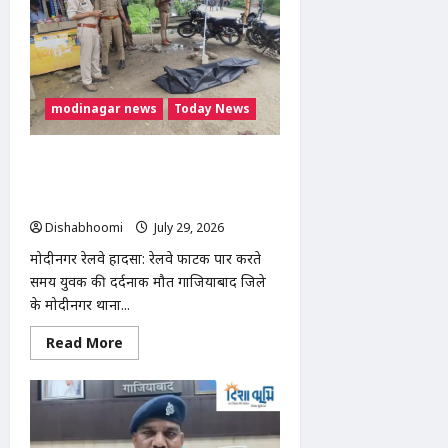
लटका
मिला
युवक
का
शव,
पत्नी
को
लेने
modinagar news
Today News
आया
था
फरमान;
पुलिस
मोदीनगर रेलवे हादसा: मोदीपोन चौकी के पास
जांच
मालगाड़ी की चपेट में आने से युवक की मौत,
में
जुटी
पहचान में जुटी पुलिस
Dishabhoomi
July 29, 2026
0
मोदीनगर रेलवे हादसा: रेलवे फाटक पार करते
समय युवक की दर्दनाक मौत गाजियाबाद जिले
के मोदीनगर थाना...
Read
Read More
more
about
मोदीनगर
रेलवे
हादसा:
मोदीपोन
चौकी