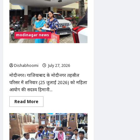
to
Book
Hotels
&
Get
the
Best
Deals
modinagar news
in
2026
भाई की मौत पर न्याय मांगती बहन की गुहार,
महिला आयोग से भी नहीं मिली राहत
Dishabhoomi
July 27, 2026
0
मोदीनगर। गाजियाबाद के मोदीनगर तहसील
परिसर में शनिवार (25 जुलाई 2026) को महिला
आयोग की सदस्य हिमानी...
Read
Read More
more
about
भाई
की
मौत
पर
न्याय
मांगती