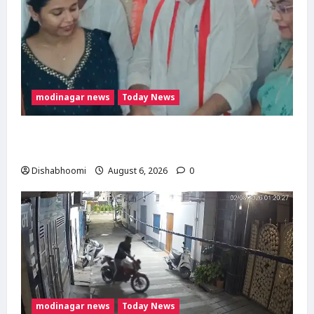
modinagar news
Today News
मोदी नगर में आर्य युवा संस्कार अभियान का शुभारंभ,
80 बच्चों ने धारण किया यज्ञोपवीत
Dishabhoomi
August 6, 2026
0
modinagar news
Today News