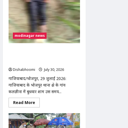
आरोप,
छेड़छाड़
और
तेजाब
डालने
की
धमकी;
थाने
में
modinagar news
तहरीर
कलछीना में पेड़ से लटका मिला युवक का शव,
पत्नी को लेने आया था फरमान; पुलिस जांच में
जुटी
Dishabhoomi
July 30, 2026
0
गाजियाबाद/भोजपुर, 29 जुलाई 2026:
गाजियाबाद के भोजपुर थाना क्षेत्र के गांव
कलछीना में बुधवार शाम उस समय...
Read
Read More
more
about
कलछीना
में
पेड़
से