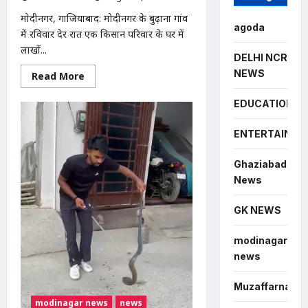
मोदीनगर, गाजियाबाद: मोदीनगर के बुढ़ाना गांव
agoda
में रविवार देर रात एक किसान परिवार के घर में
लाखों...
DELHI NCR
NEWS
Read
Read More
more
about
Modinagar
EDUCATION
:
मोदीनगर
के
ENTERTAINME
बुढ़ाना
गांव
में
Ghaziabad
लाखों
News
की
चोरी,
नकदी
और
GK NEWS
जेवर
लेकर
फरार
modinagar
हुए
news
चोर
Muzaffarnagar
modinagar news
news