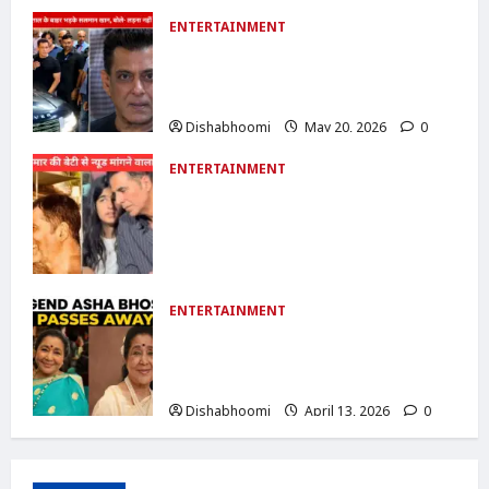
ENTERTAINMENT
Salman Khan का पापराजी पर फूटा गुस्सा:
बोले- ‘60 साल का हो गया हूं, लेकिन लड़ना नहीं
भूला’
Dishabhoomi
May 20, 2026
0
ENTERTAINMENT
Akshay Kumar Daughter Cyber
Crime :अक्षय कुमार की बेटी से न्यूड फोटो
मांगने वाला आरोपी गिरफ्तार: साइबर क्राइम केस
में बड़ी कार्रवाई
Dishabhoomi
April 25, 2026
0
ENTERTAINMENT
Asha Bhosle Passes Away : आशा
भोसले का निधन: शाम 4 बजे राजकीय सम्मान के
साथ आज अंतिम संस्कार
Dishabhoomi
April 13, 2026
0