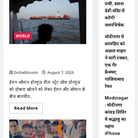
मेरठ
पहुंचीं, डसना
हाईवे
पर
देवी मंदिर में
बड़ा
करेंगी
हादसा
टला:
जलाभिषेक
बाइक
का
एलॉय
WORLD
मोदीनगर में
व्हील
कांवड़िए को
निकलने
से
अज्ञात वाहन
ईरान-ओमान के बीच होरमुज़ डील करीब,
3
कांवड़िए
ने मारी टक्कर,
अमेरिका की मंजूरी का इंतजार; जानिए तीनों
घायल
एक पैर
देशों की क्या हैं मांगें
फ्रैक्चर;
Dishabhoomi
August 7, 2026
0
गाजियाबाद
ईरान-ओमान होरमुज़ डील: स्ट्रेट ऑफ होरमुज़
रेफर
को दोबारा खोलने को लेकर ईरान और ओमान के
बीच बातचीत...
Modinagar
: मोदीनगर
Read
Read More
more
कांवड़ शिविर
about
में श्रद्धालु का
ईरान-
ओमान
महंगा
के
iPhone
बीच
होरमुज़