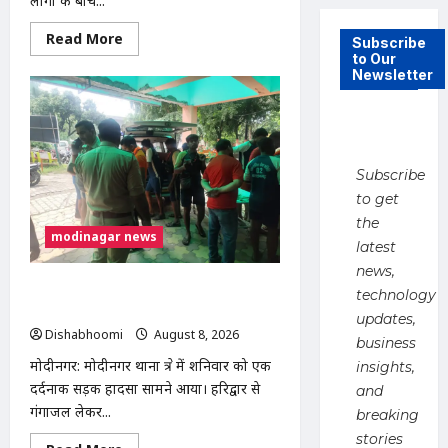
लोगों के बीच...
Read
Read More
Subscribe
more
to Our
about
Newsletter
मुस्लिम
महिला
अनीशा
बानो
हरिद्वार
से
कांवड़
Subscribe
लेकर
मोदीनगर
to get
पहुंचीं,
डसना
the
देवी
modinagar news
latest
मंदिर
में
news,
करेंगी
जलाभिषेक
मोदीनगर में कांवड़िए को अज्ञात वाहन ने मारी
technology
टक्कर, एक पैर फ्रैक्चर; गाजियाबाद रेफर
updates,
Dishabhoomi
August 8, 2026
0
business
मोदीनगर: मोदीनगर थाना क्षेत्र में शनिवार को एक
insights,
दर्दनाक सड़क हादसा सामने आया। हरिद्वार से
and
गंगाजल लेकर...
breaking
stories