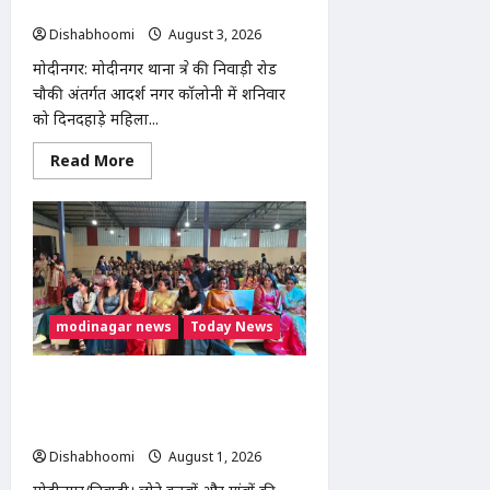
बाइक सवार बदमाश CCTV में कैद
Dishabhoomi
August 3, 2026
0
मोदीनगर: मोदीनगर थाना क्षेत्र की निवाड़ी रोड
चौकी अंतर्गत आदर्श नगर कॉलोनी में शनिवार
को दिनदहाड़े महिला...
Read
Read More
more
about
मोदीनगर
में
दिनदहाड़े
महिला
से
चेन
स्नैचिंग,
बाइक
modinagar news
Today News
सवार
बदमाश
CCTV
में
Modinagar : निवाड़ी की बेटी स्टाइलिश
कैद
शिवानी ने किया कमाल, 120 लड़कियों के
साथ भव्य फैशन शो आयोजित
Dishabhoomi
August 1, 2026
0