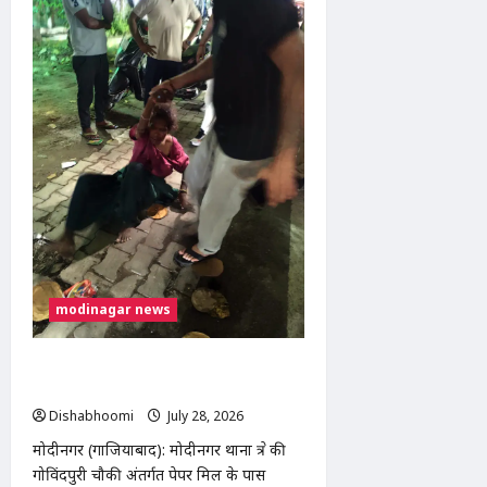
रोड
पर
शराब
पीने
के
दौरान
विवाद,
युवक
ने
साथी
को
मारी
गोली,
आरोपी
गिरफ्तार
modinagar news
मोदीनगर में तेज रफ्तार बाइक ने महिला को
मारी टक्कर, गंभीर घायल
Dishabhoomi
July 28, 2026
0
मोदीनगर (गाजियाबाद): मोदीनगर थाना क्षेत्र की
गोविंदपुरी चौकी अंतर्गत पेपर मिल के पास