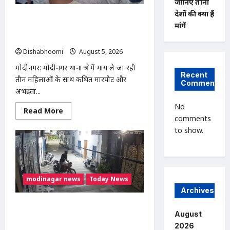
80
जानिए तीनों
बच्चों
देशों की क्या हैं
ने
मोदीनगर में गाय ले जा रही महिलाओं से
धारण
मांगें
मारपीट का मामला गरमाया, थाने का घेराव कर
किया
यज्ञोपवीत
गिरफ्तारी की मांग
Dishabhoomi
August 5, 2026
0
मोदीनगर: मोदीनगर थाना क्षेत्र में गाय ले जा रही
Recent
तीन महिलाओं के साथ कथित मारपीट और
Comments
अभद्रता...
No
Read
Read More
more
comments
about
to show.
मोदीनगर
में
गाय
ले
जा
रही
महिलाओं
modinagar news
Today News
से
मारपीट
Archives
का
मामला
Modinagar : मोदीनगर में छात्र की बाइक
गरमाया,
August
चोरी, CCTV में कैद हुआ चोर; पुलिस जांच में
थाने
का
2026
जुटी