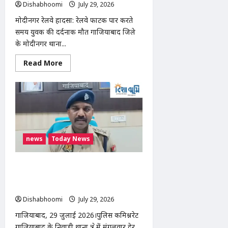
Dishabhoomi
July 29, 2026
0
मोदीनगर रेलवे हादसा: रेलवे फाटक पार करते
समय युवक की दर्दनाक मौत गाजियाबाद जिले
के मोदीनगर थाना...
Read
Read More
more
about
मोदीनगर
रेलवे
हादसा:
मोदीपोन
चौकी
के
पास
मालगाड़ी
news
Today News
की
चपेट
में
आने
निवाड़ी थाना क्षेत्र में भीषण सड़क हादसा,
से
बोलेरो पिकअप और ट्रक की टक्कर में 3 लोगों
युवक
की
की मौत, कई घायल
मौत,
पहचान
Dishabhoomi
July 29, 2026
0
में
जुटी
गाजियाबाद, 29 जुलाई 2026।पुलिस कमिश्नरेट
पुलिस
गाजियाबाद के निवाड़ी थाना क्षेत्र में मंगलवार देर