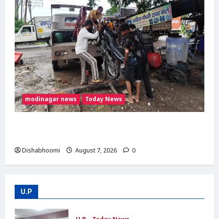
modinagar news
Today News
दिल्ली-मेरठ हाईवे पर बड़ा हादसा टला: बाइक का एलॉय
व्हील निकलने से 3 कांवड़िए घायल
Dishabhoomi
August 7, 2026
0
U.P