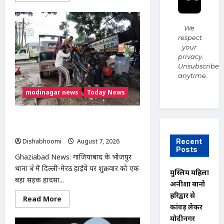
about
Modinagar
:
मोदीनगर
We
कांवड़
respect
शिविर
your
में
श्रद्धालु
privacy.
का
Unsubscribe
महंगा
anytime.
iPhone
चोरी,
CCTV
modinagar news
Today News
खंगाल
रही
पुलिस
दिल्ली-मेरठ हाईवे पर बड़ा हादसा टला: बाइक
का एलॉय व्हील निकलने से 3 कांवड़िए घायल
Recent
Dishabhoomi
August 7, 2026
0
Posts
Ghaziabad News: गाजियाबाद के भोजपुर
थाना क्षेत्र में दिल्ली-मेरठ हाईवे पर शुक्रवार को एक
मुस्लिम महिला
बड़ा सड़क हादसा...
अनीशा बानो
हरिद्वार से
Read
Read More
more
कांवड़ लेकर
about
मोदीनगर
दिल्ली-