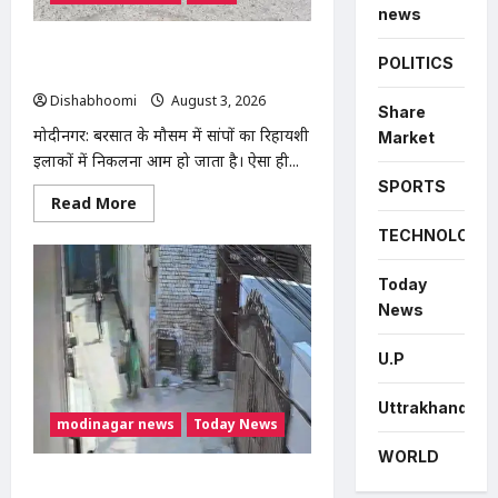
news
मोदीनगर में बाइक के टायर में छिपा मिला
POLITICS
कोबरा, परिवार की सूझबूझ से टला बड़ा हादसा
Dishabhoomi
August 3, 2026
0
Share
मोदीनगर: बरसात के मौसम में सांपों का रिहायशी
Market
इलाकों में निकलना आम हो जाता है। ऐसा ही...
SPORTS
Read
Read More
more
about
TECHNOLOGY
मोदीनगर
में
बाइक
Today
के
टायर
News
में
छिपा
मिला
U.P
कोबरा,
परिवार
की
Uttrakhand
सूझबूझ
modinagar news
Today News
से
टला
WORLD
बड़ा
हादसा
मोदीनगर में दिनदहाड़े महिला से चेन स्नैचिंग,