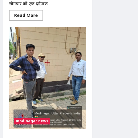
सोमवार को एक दर्दनाक...
Read
Read More
more
about
मोदीनगर
में
तेज
रफ्तार
बाइक
ने
महिला
को
मारी
टक्कर,
गंभीर
घायल
modinagar news
सारा-गोविंदपुरी मार्ग चौड़ीकरण की कार्रवाई