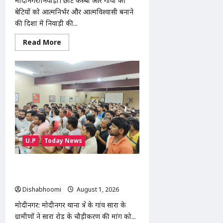
मोदीनगर/निवाड़ी। छोटे कस्बों और गांवों की
बेटियों को आत्मनिर्भर और आत्मविश्वासी बनाने
की दिशा में निवाड़ी की...
Read
Read More
more
about
Modinagar
:
निवाड़ी
की
बेटी
स्टाइलिश
शिवानी
ने
किया
कमाल,
120
लड़कियों
U.P
Today News
के
साथ
भव्य
फैशन
सारा रोड चौड़ीकरण की मांग को लेकर ग्रामीणों
शो
की ट्रैक्टर रैली, SDM को सौंपा ज्ञापन
आयोजित
Dishabhoomi
August 1, 2026
0
मोदीनगर: मोदीनगर थाना क्षेत्र के गांव सारा के
ग्रामीणों ने सारा रोड के चौड़ीकरण की मांग को...