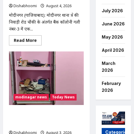
घेराव
कर
Dishabhoomi
August 4, 2026
0
गिरफ्तारी
July 2026
की
मोदीनगर (गाजियाबाद): मोदीनगर थाना क्षेत्र की
मांग
निवाड़ी रोड चौकी के अंतर्गत बैंक कॉलोनी गली
June 2026
नंबर-3 में एक...
May 2026
Read
Read More
more
about
April 2026
Modinagar
:
मोदीनगर
March
में
छात्र
2026
की
बाइक
चोरी,
February
CCTV
में
2026
कैद
modinagar news
Today News
हुआ
चोर;
पुलिस
जांच
Modinagar : मोदीनगर के बुढ़ाना गांव में
में
लाखों की चोरी, नकदी और जेवर लेकर फरार हुए
जुटी
चोर
Categories
Dishabhoomi
August 3, 2026
0