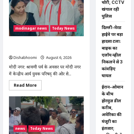
चोरी, CCTV
डील
करीब,
खंगाल रही
अमेरिका
पुलिस
की
मंजूरी
का
दिल्ली-मेरठ
modinagar news
Today News
इंतजार;
जानिए
हाईवे पर बड़ा
तीनों
हादसा टला:
देशों
मोदी नगर में आर्य युवा संस्कार अभियान का
की
बाइक का
क्या
शुभारंभ, 80 बच्चों ने धारण किया यज्ञोपवीत
हैं
एलॉय व्हील
Dishabhoomi
August 6, 2026
0
मांगें
निकलने से 3
मोदी नगर: श्रावणी पर्व के अवसर पर मोदी नगर
कांवड़िए
में केन्द्रीय आर्य युवक परिषद् की ओर से...
घायल
Read
Read More
ईरान-ओमान
more
about
के बीच
मोदी
होरमुज़ डील
नगर
में
करीब,
आर्य
युवा
अमेरिका की
संस्कार
मंजूरी का
अभियान
का
इंतजार;
news
Today News
शुभारंभ,