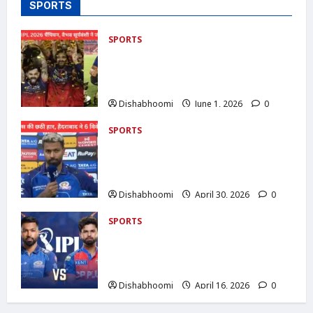
SPORTS
SPORTS
RCB Champion 2026 : RCB बनी IPL
2026 चैंपियन, वैभव सूर्यवंशी ने जीते 5 अवॉर्ड ,
ऑरेंज कैप के साथ जीते करोड़ों दिल
Dishabhoomi
June 1, 2026
0
SPORTS
MI vs SRH IPL 2026 : मुंबई इंडियंस की छठी
हार, हैदराबाद ने 6 विकेट से हराया; रिकेल्टन का
शतक बेकार
Dishabhoomi
April 30, 2026
0
SPORTS
IPL 2026: Mumbai Indians vs Punjab
Kings : आज, रोहित शर्मा के बिना उतर सकती
है MI
Dishabhoomi
April 16, 2026
0