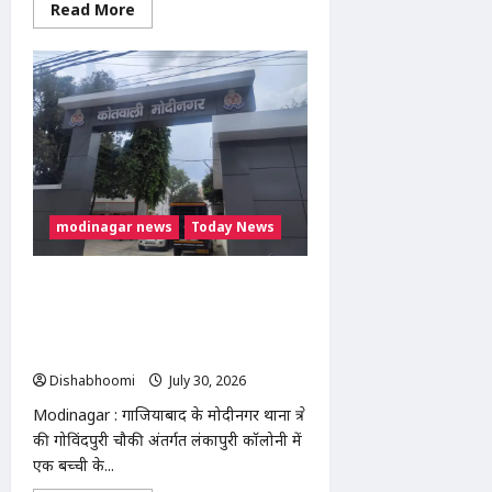
Read
Read More
more
about
Modinagar
:
गोविंदपुरी
में
वेल्डिंग
कारीगर
की
करंट
लगने
से
मौत,
रोरी
modinagar news
Today News
गांव
के
दो
बच्चों
Modinagar : मोदीनगर में बच्ची की एडिट
के
फोटो इंस्टाग्राम पर वायरल करने का आरोप,
सिर
से
छेड़छाड़ और तेजाब डालने की धमकी; थाने में
उठा
तहरीर
पिता
का
Dishabhoomi
July 30, 2026
0
साया
Modinagar : गाजियाबाद के मोदीनगर थाना क्षेत्र
की गोविंदपुरी चौकी अंतर्गत लंकापुरी कॉलोनी में
एक बच्ची के...