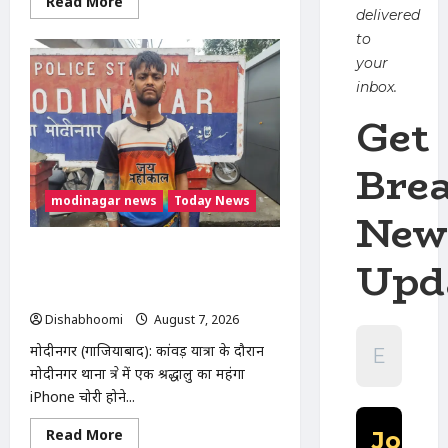
Read
Read More
more
delivered
about
to
मोदीनगर
में
your
कांवड़िए
को
inbox.
अज्ञात
वाहन
Get
ने
मारी
टक्कर,
Bre
एक
पैर
फ्रैक्चर;
modinagar news
Today News
गाजियाबाद
New
रेफर
Modinagar : मोदीनगर कांवड़ शिविर में
Upd
श्रद्धालु का महंगा iPhone चोरी, CCTV
खंगाल रही पुलिस
Dishabhoomi
August 7, 2026
0
मोदीनगर (गाजियाबाद): कांवड़ यात्रा के दौरान
मोदीनगर थाना क्षेत्र में एक श्रद्धालु का महंगा
iPhone चोरी होने...
Read
Read More
more