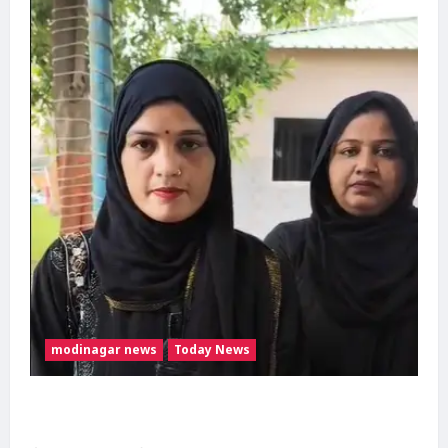
CCTV
खंगाल रही
Dishabhoomi
August
पुलिस
4, 2026
0
Dishabhoomi
August
7, 2026
0
modinagar news
Today News
मुस्लिम महिला अनीशा बानो हरिद्वार से कांवड़ लेकर
मोदीनगर पहुंचीं, डसना देवी मंदिर में करेंगी जलाभिषेक