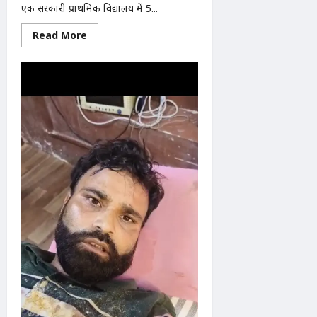
एक सरकारी प्राथमिक विद्यालय में 5...
Read
Read More
more
about
होमवर्क
अधूरा
होने
पर
5
वर्षीय
छात्रा
की
पिटाई
का
आरोप,
शिकायत
के
बाद
भाई
को
भी
पीटने
का
दावा