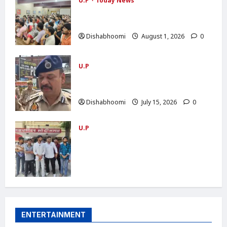
U.P
Today News
सारा रोड चौड़ीकरण की मांग को लेकर ग्रामीणों की
ट्रैक्टर रैली, SDM को सौंपा ज्ञापन
Dishabhoomi
August 1, 2026
0
U.P
NOIDA : नोएडा के मामूरा गांव में भीषण आग,
दो लोगों की मौत; 50 परिवारों का रेस्क्यू
Dishabhoomi
July 15, 2026
0
U.P
ABVP Modinagar Protest : मोदीनगर में
एबीवीपी का प्रदर्शन: कोचिंग संस्थानों की सुरक्षा
व्यवस्था को लेकर एसडीएम और एसीपी को सौंपा
ज्ञापन
Dishabhoomi
June 24, 2026
0
ENTERTAINMENT