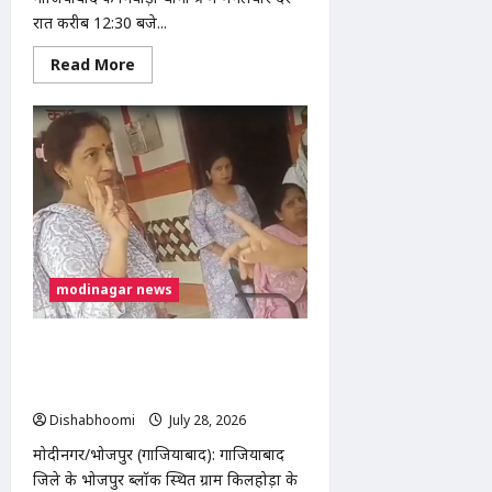
रात करीब 12:30 बजे...
Read
Read More
more
about
निवाड़ी
थाना
क्षेत्र
में
भीषण
सड़क
हादसा,
बोलेरो
पिकअप
और
ट्रक
की
modinagar news
टक्कर
में
3
लोगों
होमवर्क अधूरा होने पर 5 वर्षीय छात्रा की
की
मौत,
पिटाई का आरोप, शिकायत के बाद भाई को
कई
भी पीटने का दावा
घायल
Dishabhoomi
July 28, 2026
0
मोदीनगर/भोजपुर (गाजियाबाद): गाजियाबाद
जिले के भोजपुर ब्लॉक स्थित ग्राम किलहोड़ा के