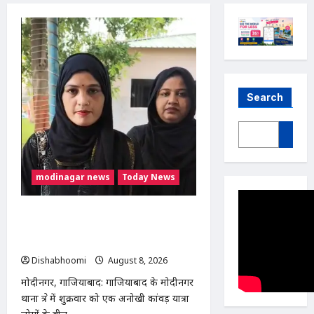
Search
modinagar news
Today News
मुस्लिम महिला अनीशा बानो हरिद्वार से कांवड़
लेकर मोदीनगर पहुंचीं, डसना देवी मंदिर में करेंगी
जलाभिषेक
Dishabhoomi
August 8, 2026
0
मोदीनगर, गाजियाबाद: गाजियाबाद के मोदीनगर
थाना क्षेत्र में शुक्रवार को एक अनोखी कांवड़ यात्रा