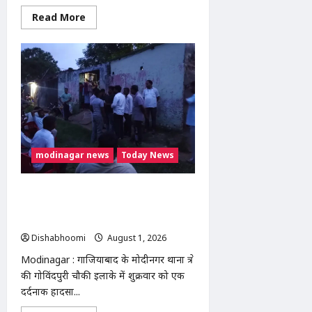
Read
Read More
more
about
सारा
रोड
चौड़ीकरण
की
मांग
को
लेकर
ग्रामीणों
की
ट्रैक्टर
रैली,
SDM
modinagar news
Today News
को
सौंपा
ज्ञापन
Modinagar : गोविंदपुरी में वेल्डिंग कारीगर
की करंट लगने से मौत, रोरी गांव के दो बच्चों के
सिर से उठा पिता का साया
Dishabhoomi
August 1, 2026
0
Modinagar : गाजियाबाद के मोदीनगर थाना क्षेत्र
की गोविंदपुरी चौकी इलाके में शुक्रवार को एक
दर्दनाक हादसा...