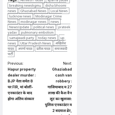
breaking newskgmu
disha bhoomi
news
Ghaziabad News
Local News
lucknow news
Modinagar Crime
News
modinagar news
news
NewsUpdate
political news
prateek
yadav
pulmonary embolism
samajwadi party
today news
up
news
Uttar Pradesh News
अखिलेश
यादव
अपर्णा यादव
प्रतीक यादव
समाजवादी
पार्टी
P
Previous:
Next:
Hapur property
Ghaziabad
o
dealer murder :
cash van
s
BJP नेता समेत 8
robbery :
t
पर FIR, मां बोलीं-
गाजियाबाद में 27
एनकाउंटर के बाद
लाख की कैश वैन
n
होगा अंतिम संस्कार
लूट का खुलासा:
a
पुलिस एनकाउंटर में
2 बदमाश ढेर,
v