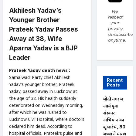
Akhilesh Yadav’s
We
respect
Younger Brother
your
Prateek Yadav Passes
privacy.
Unsubscribe
Away at 38, Wife
anytime.
Aparna Yadav is a BJP
Leader
Prateek Yadav death news :
Samajwadi Party chief Akhilesh
Recent
Yadav’s younger brother, Prateek
Posts
Yadav, passed away in Lucknow at
the age of 38. His health suddenly
मोदी नगर में
deteriorated on Wednesday morning,
आर्य युवा
after which he was rushed to
संस्कार
Lucknow Civil Hospital, where doctors
अभियान का
declared him dead. According to
शुभारंभ, 80
hospital officials, Prateek’s pulse and
बच्चों ने धारण