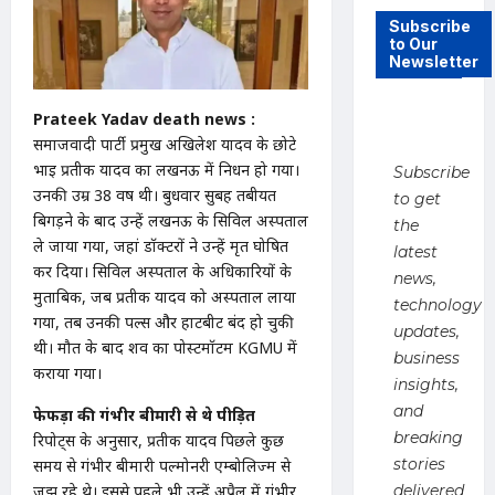
Subscribe
to Our
Newsletter
Prateek Yadav death news :
समाजवादी पार्टी प्रमुख अखिलेश यादव के छोटे
भाई प्रतीक यादव का लखनऊ में निधन हो गया।
Subscribe
उनकी उम्र 38 वर्ष थी। बुधवार सुबह तबीयत
to get
बिगड़ने के बाद उन्हें लखनऊ के सिविल अस्पताल
the
ले जाया गया, जहां डॉक्टरों ने उन्हें मृत घोषित
latest
कर दिया। सिविल अस्पताल के अधिकारियों के
news,
मुताबिक, जब प्रतीक यादव को अस्पताल लाया
technology
गया, तब उनकी पल्स और हार्टबीट बंद हो चुकी
updates,
थी। मौत के बाद शव का पोस्टमॉर्टम KGMU में
business
कराया गया।
insights,
and
फेफड़ों की गंभीर बीमारी से थे पीड़ित
breaking
रिपोर्ट्स के अनुसार, प्रतीक यादव पिछले कुछ
stories
समय से गंभीर बीमारी पल्मोनरी एम्बोलिज्म से
जूझ रहे थे। इससे पहले भी उन्हें अप्रैल में गंभीर
delivered