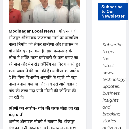
Subscribe
to Our
Newsletter
Modinagar Local News
: मोदीनगर के
भोजपुर-औरंगाबाद फजलगढ़ मार्ग पर प्रस्तावित
नाला निर्माण को लेकर ग्रामीणों और प्रशासन के
Subscribe
बीच विवाद गहरा गया है। ग्राम फजलगढ़ के
to get
लोगों ने शक्ति माता धर्मस्थली के पास बनाए जा
the
रहे नाले और मेन रोड क्रॉसिंग का विरोध करते हुए
latest
काम रुकवाने की मांग की है। ग्रामीणों का आरोप
news,
है कि बिना विभागीय अनुमति के पहले भी यहां
technology
नाला बनाया गया था और अब उसे आगे बढ़ाकर
updates,
गांव की तरफ गंदा पानी मोड़ने की कोशिश की
business
जा रही है।
insights,
and
ग्रामीणों का आरोप- गांव की तरफ मोड़ा जा रहा
breaking
गंदा पानी
stories
ग्रामीण ओमपाल चौधरी ने बताया कि भोजपुर
क्षेत्र का पानी पहले एक बड़े तालाब में जाता था,
delivered