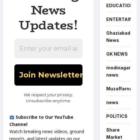
News
EDUCATION
Updates!
ENTERTAINME
Ghaziabad
News
GK NEWS
modinagar
news
Muzaffarnagar
We respect your privacy.
Unsubscribe anytime.
news
POLITICS
Subscribe to Our YouTube
Channel
Share
Watch breaking news videos, ground
Market
reports, and latest updates on our