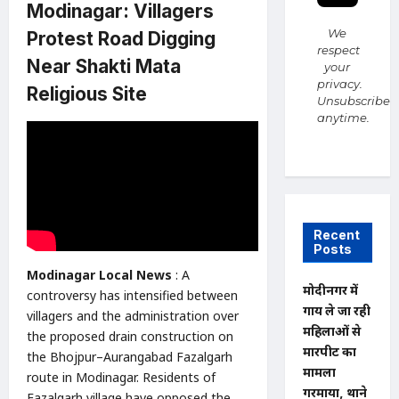
Modinagar: Villagers
We
Protest Road Digging
respect
Near Shakti Mata
your
privacy.
Religious Site
Unsubscribe
anytime.
Recent
Posts
Modinagar Local News
: A
मोदीनगर में
controversy has intensified between
गाय ले जा रही
villagers and the administration over
महिलाओं से
the proposed drain construction on
मारपीट का
the Bhojpur–Aurangabad Fazalgarh
मामला
route in Modinagar. Residents of
गरमाया, थाने
Fazalgarh village have opposed the