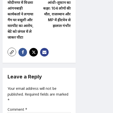
s
मोदीनगर में विधवा
आंधी-तूफान का
t
आंगनबाड़ी
कहर: 104 लोगों की
कार्यकर्ता ने लगाया
मौत, राजस्थान और
n
गैंग पर वसूली और
MP में हीटवेव से
a
मारपीट का आरोप,
हालात गंभीर
बेटे को जंगल में ले
v
जाकर पीटा
i
g
a
t
i
Leave a Reply
o
n
Your email address will not be
published.
Required fields are marked
*
Comment
*