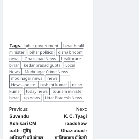
Tags:
bihar government
bihar health
minister
bihar politics
disha bhoomi
news
Ghaziabad News
healthcare
bihar
kedar prasad gupta
Local
News
Modinagar Crime News
modinagar news
news
NewsUpdate
nishant kumar
nitish
kumar
today news
tourism minister
bihar
up news
Uttar Pradesh News
P
Previous:
Next:
Suvendu
K. C. Tyagi
o
Adhikari CM
roadshow
s
oath : सुवेंदु
Ghaziabad :
t
अधिकारी बने बंगाल
गाजियाबाद में केसी