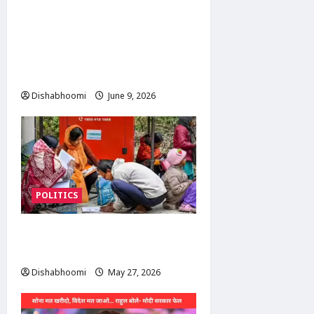
AAP के अरविंद केजरीवाल ने पंजाब
में हिंदू व्यापारियों पर ED छापों को
बताया ‘उत्पीड़न’, केंद्र सरकार पर
साधा निशाना
Dishabhoomi
June 9, 2026
0
POLITICS
सुप्रीम कोर्ट ने चुनाव आयोग के SIR
अधिकार को सही ठहराया
Dishabhoomi
May 27, 2026
0