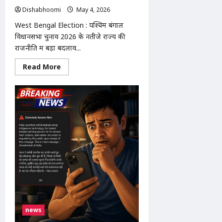
हो
गई
Dishabhoomi
May 4, 2026
0
है।
राज्य
West Bengal Election : पश्चिम बंगाल
में
विधानसभा चुनाव 2026 के नतीजे राज्य की
43
स्थानों
राजनीति में बड़ा बदलाव...
पर
बने
140
Read
Read More
काउंटिंग
more
सेंटर
about
पर
West
मतगणना
Bengal
जारी
Election
है।
Results
2026
LIVE
UPDATES
:
BJP
बहुमत
के
पार,
TMC
मुश्किल
में
news