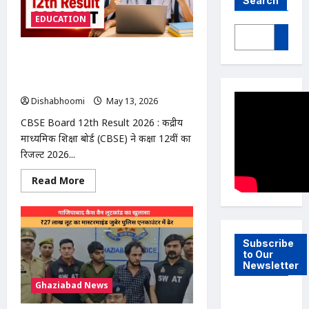
Search
EDUCATION
CBSE Board 12th Result 2026 OUT:
85.20% छात्र पास, लड़कियों ने फिर मारी
बाजी
Dishabhoomi
May 13, 2026
0
CBSE Board 12th Result 2026 : केंद्रीय
माध्यमिक शिक्षा बोर्ड (CBSE) ने कक्षा 12वीं का
रिजल्ट 2026...
Read
Read More
more
about
CBSE
Board
12th
Result
Subscribe
2026
to Our
OUT:
Newsletter
85.20%
छात्र
Ghaziabad News
पास,
लड़कियों
ने