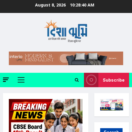
Skip
August 8, 2026
10:28:42 AM
to
content
Subscribe
Primary
Menu