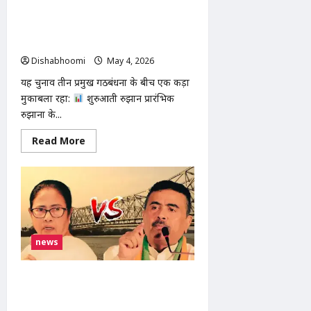
ममता
भवानीपुर
वोटों की गिनती आज सुबह 8:00 बजे से शुरू
से
हो गई है। राज्य में 43 स्थानों पर बने 140
हारीं
काउंटिंग सेंटर पर मतगणना जारी है।
Dishabhoomi
May 4, 2026
0
यह चुनाव तीन प्रमुख गठबंधनों के बीच एक कड़ा
मुकाबला रहा:
शुरुआती रुझान प्रारंभिक
रुझानों के...
Read
Read More
more
about
kerala
election
results
2026
के
लिए
वोटों
की
news
गिनती
आज
सुबह
8:00
West Bengal Election Results
बजे
2026 LIVE UPDATES : BJP बहुमत के
से
शुरू
पार, TMC मुश्किल में