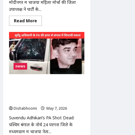
मोदीनगर में भाजपा महिला मोर्चा की जिला
सकता
है
उपाध्यक्ष ने पार्टी के...
ऐलान
Read
Read More
more
about
BJP
leader
obscene
messages
case
:
मोदीनगर
में
news
भाजपा
नेता
पर
अश्लील
Suvendu Adhikari’s PA Shot Dead:
मैसेज
भेजने
सुवेंदु अधिकारी के PA की गोली मारकर हत्या:
का
मध्यमग्राम में ताबड़तोड़ फायरिंग, BJP ने
आरोप:
महिला
TMC पर लगाए आरोप
मोर्चा
Dishabhoomi
May 7, 2026
0
पदाधिकारी
की
शिकायत,
Suvendu Adhikari’s PA Shot Dead:
थाने
पश्चिम बंगाल के नॉर्थ 24 परगना जिले के
में
हंगामा
मध्यमग्राम में भाजपा नेता...