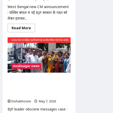
में
1500
West Bengal new CM announcement
जहाज
: पश्चिम बंगाल में नई BJP सरकार के गठन को
फंसे
लेकर हलचल...
Read
Read More
more
about
West
Bengal
new
CM
announcement
:
अमित
शाह
modinagar news
कोलकाता
पहुंचे:
BJP
विधायक
BJP leader obscene messages
दल
की
case : मोदीनगर में भाजपा नेता पर अश्लील
बैठक
मैसेज भेजने का आरोप: महिला मोर्चा
आज,
बंगाल
पदाधिकारी की शिकायत, थाने में हंगामा
के
Dishabhoomi
May 7, 2026
0
नए
मुख्यमंत्री
का
BJP leader obscene messages case :
हो