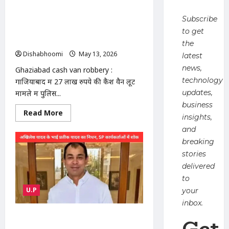
फिर
Ghaziabad cash van robbery :
मारी
बाजी
Subscribe
गाजियाबाद में 27 लाख की कैश वैन लूट का
खुलासा: पुलिस एनकाउंटर में 2 बदमाश ढेर,
to get
मास्टरमाइंड जुबेर मारा गया
the
Dishabhoomi
May 13, 2026
0
latest
news,
Ghaziabad cash van robbery :
technology
गाजियाबाद में 27 लाख रुपये की कैश वैन लूट
updates,
मामले में पुलिस...
business
Read
Read More
insights,
more
about
and
Ghaziabad
cash
breaking
van
stories
robbery
:
delivered
गाजियाबाद
में
to
27
U.P
लाख
your
की
inbox.
कैश
वैन
Prateek Yadav death news :
Get
लूट
का
अखिलेश यादव के छोटे भाई प्रतीक यादव का