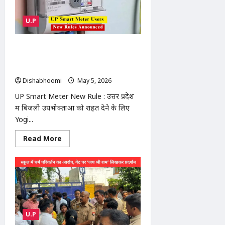
प्रयास
का
आरोप,
U.P
हंगामा
|
Ghaziabad
news
UP Smart Meter New Rule : प्रीपेड अब
पोस्टपेड की तरह काम करेंगे, बिल भुगतान में
मिलेगी राहत
Dishabhoomi
May 5, 2026
0
UP Smart Meter New Rule : उत्तर प्रदेश
में बिजली उपभोक्ताओं को राहत देने के लिए
Yogi...
Read
Read More
more
about
UP
Smart
Meter
New
Rule
:
प्रीपेड
अब
U.P
पोस्टपेड
की