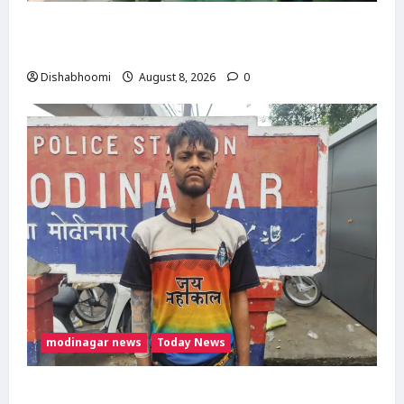
मोदीनगर में कांवड़िए को अज्ञात वाहन ने मारी टक्कर,
एक पैर फ्रैक्चर; गाजियाबाद रेफर
Dishabhoomi
August 8, 2026
0
modinagar news
Today News
Modinagar : मोदीनगर कांवड़ शिविर में श्रद्धालु का