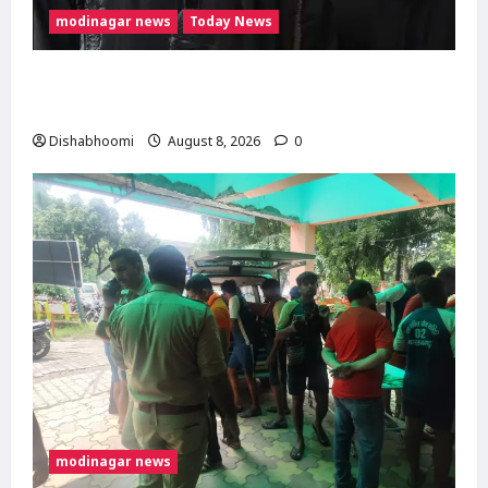
modinagar news
Today News
मुस्लिम महिला अनीशा बानो हरिद्वार से कांवड़ लेकर
मोदीनगर पहुंचीं, डसना देवी मंदिर में करेंगी जलाभिषेक
Dishabhoomi
August 8, 2026
0
modinagar news