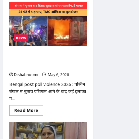
National
Lok
Adalat
:
मोदीनगर
में
राष्ट्रीय
लोक
news
अदालत
का
प्रचार
शुरू:
Bengal post poll violence 2026 :
‘न्याय
रथ’
सुरक्षाबलों पर फायरिंग, 5 घायल; 24 घंटे में 4
रवाना,
हत्याएं, TMC ऑफिस पर बुलडोजर
सस्ता
और
Dishabhoomi
May 6, 2026
0
त्वरित
न्याय
Bengal post poll violence 2026 : पश्चिम
का
संदेश
बंगाल में चुनाव परिणाम आने के बाद कई इलाकों
में...
Read
Read More
more
about
Bengal
post
poll
violence