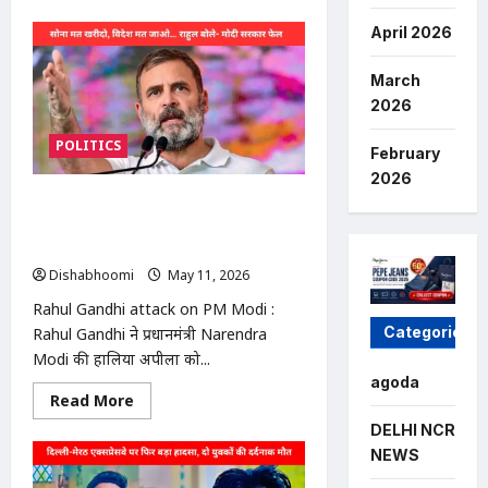
about
Modinagar
April 2026
college
fee
controversy
March
:
मोदीनगर
2026
के
चौधरी
POLITICS
चरण
February
सिंह
इंटर
2026
कॉलेज
Rahul Gandhi attack on PM Modi :
में
फीस
राहुल गांधी का मोदी सरकार पर हमला: बोले-
विवाद:
देश चलाना PM मोदी के बस की बात नहीं,
अभिभावकों
ने
Dishabhoomi
May 11, 2026
0
अधिक
वसूली
Rahul Gandhi attack on PM Modi :
का
लगाया
Categories
Rahul Gandhi ने प्रधानमंत्री Narendra
आरोप
Modi की हालिया अपीलों को...
agoda
Read
Read More
more
about
DELHI NCR
Rahul
NEWS
Gandhi
attack