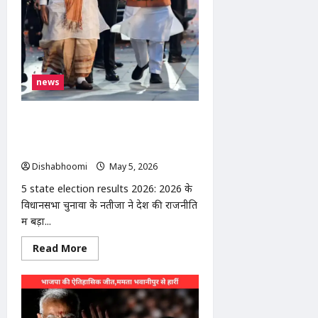
लिखकर
हनुमान
चालीसा
पाठ
news
5 state election results 2026: बंगाल
में BJP सरकार, असम में हैट्रिक; तमिलनाडु में
विजय की एंट्री, केरल में कांग्रेस वापसी
Dishabhoomi
May 5, 2026
0
5 state election results 2026: 2026 के
विधानसभा चुनावों के नतीजों ने देश की राजनीति
में बड़ा...
Read
Read More
more
about
5
state
election
results
2026: