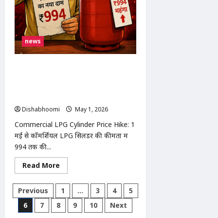
इमरजेंसी
सिस्टम
का
ट्रायल
news
Commercial LPG Cylinder Price
Hike: 1 मई से बड़ा बदलाव: कॉमर्शियल गैस
सिलेंडर ₹994 महंगा, ऑनलाइन गेमिंग के नए
नियम लागू
Dishabhoomi
May 1, 2026
0
Commercial LPG Cylinder Price Hike: 1
मई से कॉमर्शियल LPG सिलेंडर की कीमतों में
₹994 तक की...
Read
Read More
more
about
Commercial
Posts
Previous
1
…
3
4
5
LPG
Cylinder
pagination
6
7
8
9
10
Next
Price
Hike: