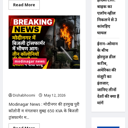
Read
Read More
बाइक का
more
about
एलॉय व्हील
NEET
निकलने से 3
UG
2026
कांवड़िए
exam
cancelled:
घायल
पेपर
लीक
ईरान-ओमान
के
शक
के बीच
पर
बड़ा
होरमुज़ डील
फैसला,
modinagar news
करीब,
23
लाख
अमेरिका की
छात्रों
को
Modinagar News : मोदीनगर में बिजली
मंजूरी का
फिर
ट्रांसफार्मर में भीषण आग: तीन कॉलोनियों की
इंतजार;
देना
होगा
बिजली गुल, दमकल ने पाया काबू
जानिए तीनों
एग्जाम
Dishabhoomi
May 12, 2026
0
देशों की क्या हैं
मांगें
Modinagar News : मोदीनगर की हरमुख पुरी
कॉलोनी में मंगलवार सुबह 650 KVA के बिजली
ट्रांसफार्मर में...
Read