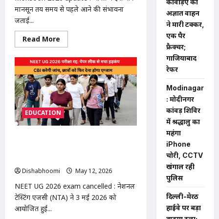
कांवड़िए को
मानसून तय समय से पहले आने की संभावना
अज्ञात वाहन
जताई...
ने मारी टक्कर,
एक पैर
Read
Read More
more
फ्रैक्चर;
about
गाजियाबाद
Monsoon
2026
रेफर
update
:
मानसून
Modinagar
4
: मोदीनगर
दिन
पहले
कांवड़ शिविर
EDUCATION
देगा
दस्तक:
में श्रद्धालु का
यूपी-
महंगा
बिहार
NEET UG 2026 exam cancelled:
में
iPhone
आंधी-
पेपर लीक के शक पर बड़ा फैसला, 23 लाख
बारिश
चोरी, CCTV
छात्रों को फिर देना होगा एग्जाम
का
खंगाल रही
अलर्ट,
Dishabhoomi
May 12, 2026
0
राजस्थान
पुलिस
में
NEET UG 2026 exam cancelled : नेशनल
पारा
47°C
दिल्ली-मेरठ
टेस्टिंग एजेंसी (NTA) ने 3 मई 2026 को
पार
हाईवे पर बड़ा
आयोजित हुई...
हादसा टला: