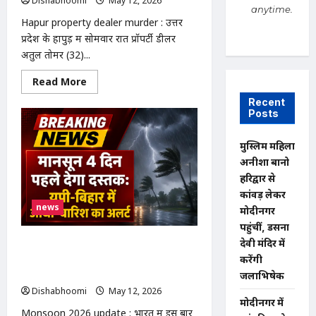
Dishabhoomi
May 12, 2026
0
उम्र
anytime.
में
Hapur property dealer murder : उत्तर
ली
अंतिम
प्रदेश के हापुड़ में सोमवार रात प्रॉपर्टी डीलर
सांस,
अतुल तोमर (32)...
पत्नी
अपर्णा
BJP
Read
Read More
नेता
more
about
Recent
Hapur
Posts
property
dealer
murder
मुस्लिम महिला
:
BJP
अनीशा बानो
नेता
हरिद्वार से
समेत
8
कांवड़ लेकर
पर
news
FIR,
मोदीनगर
मां
पहुंचीं, डसना
बोलीं-
एनकाउंटर
देवी मंदिर में
Monsoon 2026 update : मानसून 4
के
बाद
दिन पहले देगा दस्तक: यूपी-बिहार में आंधी-
करेंगी
होगा
बारिश का अलर्ट, राजस्थान में पारा 47°C पार
जलाभिषेक
अंतिम
संस्कार
Dishabhoomi
May 12, 2026
0
मोदीनगर में
Monsoon 2026 update : भारत में इस बार