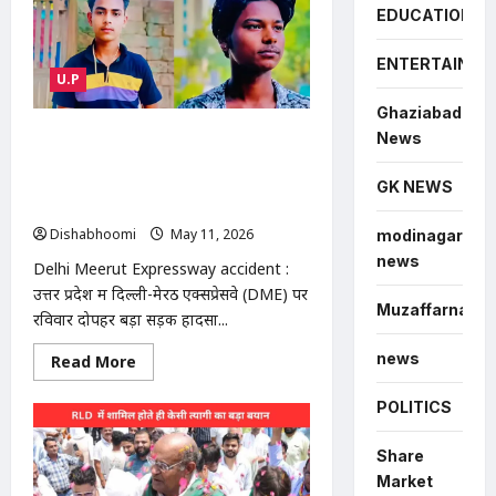
on
EDUCATION
PM
Modi
:
ENTERTAINME
राहुल
U.P
गांधी
का
मोदी
Ghaziabad
सरकार
Delhi Meerut Expressway
News
पर
हमला:
accident : यूपी में बड़ा हादसा: दिल्ली-मेरठ
बोले-
एक्सप्रेसवे पर तेज रफ्तार बाइक ट्रक से
GK NEWS
देश
चलाना
टकराई, दो युवकों की मौत
PM
Dishabhoomi
May 11, 2026
0
मोदी
modinagar
के
news
बस
Delhi Meerut Expressway accident :
की
उत्तर प्रदेश में दिल्ली-मेरठ एक्सप्रेसवे (DME) पर
बात
Muzaffarnagar
नहीं,
रविवार दोपहर बड़ा सड़क हादसा...
news
Read
Read More
more
about
Delhi
POLITICS
Meerut
Expressway
accident
Share
:
Market
यूपी