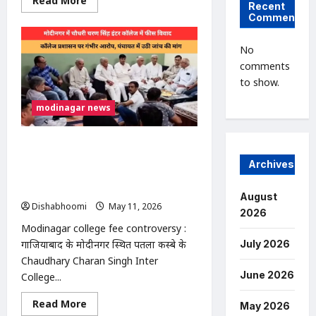
Read More
Recent
more
Comments
about
Modinagar
News
:
No
मोदीनगर
comments
में
बिजली
to show.
ट्रांसफार्मर
में
modinagar news
भीषण
आग:
तीन
कॉलोनियों
Modinagar college fee
की
बिजली
controversy : मोदीनगर के चौधरी चरण
Archives
गुल,
सिंह इंटर कॉलेज में फीस विवाद: अभिभावकों
दमकल
ने
ने अधिक वसूली का लगाया आरोप
August
पाया
Dishabhoomi
May 11, 2026
0
काबू
2026
Modinagar college fee controversy :
गाजियाबाद के मोदीनगर स्थित पतला कस्बे के
July 2026
Chaudhary Charan Singh Inter
June 2026
College...
Read
Read More
May 2026
more