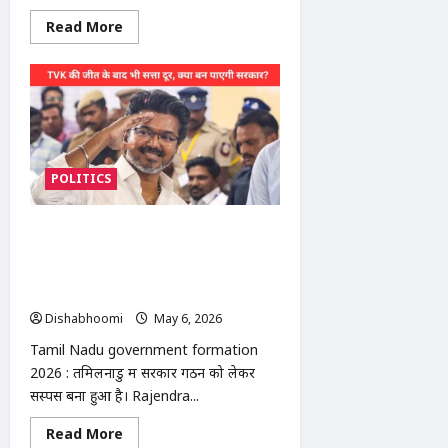
Read
Read More
more
about
Suvendu
Adhikari’s
PA
Shot
Dead:
सुवेंदु
अधिकारी
के
POLITICS
PA
की
गोली
मारकर
Tamil Nadu government formation
हत्या:
मध्यमग्राम
2026 : तमिलनाडु में सरकार गठन पर सस्पेंस:
में
राज्यपाल को TVK के बहुमत पर संदेह, विजय
ताबड़तोड़
फायरिंग,
को अभी चाहिए 6 सीटें
BJP
Dishabhoomi
May 6, 2026
0
ने
TMC
पर
Tamil Nadu government formation
लगाए
2026 : तमिलनाडु में सरकार गठन को लेकर
आरोप
सस्पेंस बना हुआ है। Rajendra...
Read
Read More
more