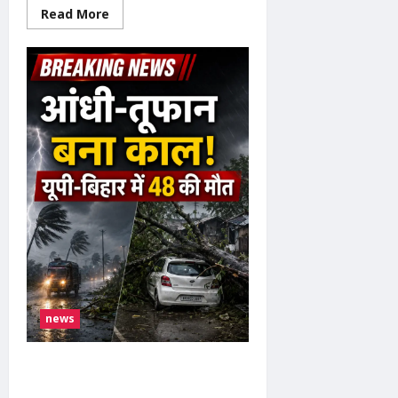
Read
Read More
more
about
Operation
Sindoor
2.0
:
ऑपरेशन
सिंदूर
2.0
की
तैयारी!
आर्मी
चीफ
का
बड़ा
बयान,
तीनों
सेनाएं
24
घंटे
अलर्ट
पर
news
India Weather Update : यूपी-बिहार में
मौसम का कहर आंधी-तूफान से 48 की मौत,