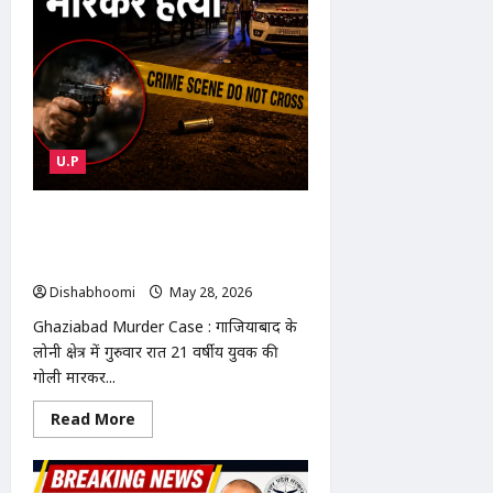
मिसाइल
और
ड्रोन
अटैक
से
बढ़ा
तनाव
U.P
Ghaziabad Murder Case : गाजियाबाद
में युवक की गोली मारकर हत्या, पुलिस भर्ती
की कर रहा था तैयारी
Dishabhoomi
May 28, 2026
0
Ghaziabad Murder Case : गाजियाबाद के
लोनी क्षेत्र में गुरुवार रात 21 वर्षीय युवक की
गोली मारकर...
Read
Read More
more
about
Ghaziabad
Murder