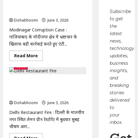
युवक,
मोदीनगर में रिश्वतखोर हेड कांस्टेबल गिरफ्तार,
रेस्क्यू
Subscribe
ऑपरेशन
6 हजार लेते एंटी करप्शन टीम ने दबोचा
जारी
to get
Dishabhoomi
June 3, 2026
0
the
Modinagar Corruption Case :
latest
गाजियाबाद के मोदीनगर क्षेत्र में भ्रष्टाचार के
news,
खिलाफ बड़ी कार्रवाई करते हुए एंटी...
technology
Read
Read More
updates,
more
business
about
news
Modinagar
insights,
Corruption
Case
and
:
Delhi Restaurant Fire : दिल्ली के
मोदीनगर
breaking
मालवीय नगर में रेस्टोरेंट हादसा: 20 लोगों की
में
stories
रिश्वतखोर
मौत, रेस्क्यू ऑपरेशन जारी
हेड
delivered
कांस्टेबल
Dishabhoomi
June 3, 2026
0
गिरफ्तार,
to
6
Delhi Restaurant Fire : दिल्ली के मालवीय
your
हजार
नगर स्थित लेमन ग्रीन रेस्टोरेंट में बुधवार सुबह
लेते
inbox.
एंटी
भीषण आग...
करप्शन
Get
टीम
ने
Read