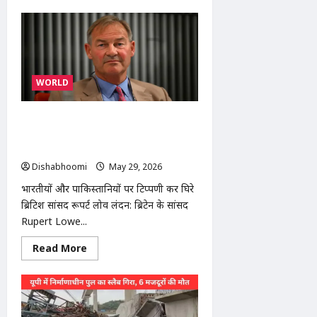
about
Modinagar
Dumping
Ground
Fire
:
मोदीनगर
डंपिंग
WORLD
ग्राउंड
में
भीषण
आग,
‘भारतीय और पाकिस्तानी हमारी नौकरियां ले
4
दमकल
रहे हैं’: ब्रिटिश सांसद रूपर्ट लोव के बयान पर
गाड़ियों
बवाल
ने
3
Dishabhoomi
May 29, 2026
0
घंटे
में
भारतीयों और पाकिस्तानियों पर टिप्पणी कर घिरे
पाया
काबू
ब्रिटिश सांसद रूपर्ट लोव लंदन: ब्रिटेन के सांसद
Rupert Lowe...
Read
Read More
more
about
‘भारतीय
और
पाकिस्तानी
हमारी
नौकरियां