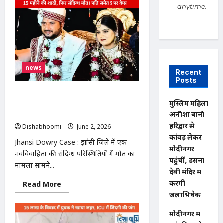
Murder
anytime.
Case
:
प्रयागराज
में
करोड़पति
परिवार
का
सामूहिक
news
कत्ल!
Recent
घर
Posts
में
मिली
Jhansi Dowry Case : दहेज हत्या केस से
4
मुस्लिम महिला
लाशें,
झांसी में शादी के 15 महीने बाद बेटी की संदिग्ध
गत्ते
अनीशा बानो
मौत, पिता ने लगाया हत्या का आरोप
पर
लिखा-
हरिद्वार से
Dishabhoomi
June 2, 2026
0
‘बंटी,
कांवड़ लेकर
बबली
Jhansi Dowry Case : झांसी जिले में एक
और
मोदीनगर
बहू
नवविवाहिता की संदिग्ध परिस्थितियों में मौत का
ने
पहुंचीं, डसना
मामला सामने...
मारा’
देवी मंदिर में
करेंगी
Read
Read More
more
जलाभिषेक
about
Jhansi
Dowry
मोदीनगर में
Case