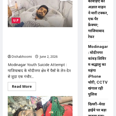
कांवड़िए को
:
दहेज
अज्ञात वाहन
हत्या
केस
ने मारी टक्कर,
से
एक पैर
झांसी
U.P
में
फ्रैक्चर;
शादी
के
गाजियाबाद
15
Modinagar Youth Suicide Attempt :
रेफर
महीने
दोस्ती में मिला धोखा! 15 लाख रुपए के विवाद
बाद
बेटी
में युवक ने खाया जहर, ICU में जिंदगी और मौत
Modinagar
की
से जंग
संदिग्ध
: मोदीनगर
मौत,
Dishabhoomi
June 2, 2026
0
कांवड़ शिविर
पिता
ने
Modinagar Youth Suicide Attempt :
में श्रद्धालु का
लगाया
हत्या
गाजियाबाद के मोदीनगर क्षेत्र में पैसों के लेन-देन
महंगा
का
से जुड़ा एक गंभीर...
iPhone
आरोप
चोरी, CCTV
Read
Read More
खंगाल रही
more
about
पुलिस
Modinagar
Youth
Suicide
दिल्ली-मेरठ
Attempt
हाईवे पर बड़ा
:
दोस्ती
हादसा टला: