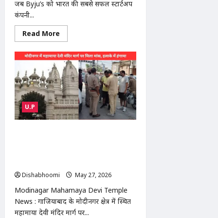
जब Byju’s को भारत की सबसे सफल स्टार्टअप
कंपनी...
Read
Read More
more
about
Byju’s
Founder
Jailed,
कभी
भारत
की
नंबर-1
EdTech,
U.P
अब
कोर्ट
केस
और
Modinagar Mahamaya Devi
कर्ज
में
Temple News : मोदीनगर में महामाया देवी
डूबी
मंदिर के पास सड़क पर मिला मांस, हिंदू संगठनों
का हंगामा
Dishabhoomi
May 27, 2026
0
Modinagar Mahamaya Devi Temple
News : गाजियाबाद के मोदीनगर क्षेत्र में स्थित
महामाया देवी मंदिर मार्ग पर...