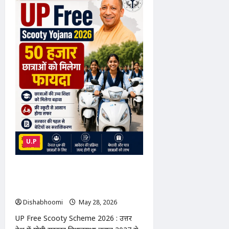
Case
:
गाजियाबाद
में
युवक
की
गोली
मारकर
हत्या,
पुलिस
भर्ती
की
कर
रहा
था
तैयारी
U.P
UP Free Scooty Scheme 2026 : UP
में 50 हजार बेटियों को फ्री स्कूटी, 2027
चुनाव से पहले योगी सरकार का बड़ा दांव
Dishabhoomi
May 28, 2026
0
UP Free Scooty Scheme 2026 : उत्तर