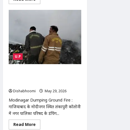
more
about
Japan
Bans
Indian
Mangoes
:
20
साल
बाद
जापान
ने
भारतीय
आमों
U.P
पर
लगाया
बैन,
Modinagar Dumping Ground Fire :
एक्सपोर्टर्स
को
मोदीनगर डंपिंग ग्राउंड में भीषण आग, 4
बड़ा
दमकल गाड़ियों ने 3 घंटे में पाया काबू
झटका
Dishabhoomi
May 29, 2026
0
Modinagar Dumping Ground Fire :
गाजियाबाद के मोदीनगर स्थित लंकापुरी कॉलोनी
में नगर पालिका परिषद के डंपिंग...
Read
Read More
more