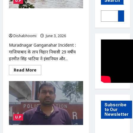
Search
U.P
Muradnagar Ganganahar Incident :
मुरादनगर गंगनहर में बच्चे की जान बचाकर खुद
डूबा युवक, रेस्क्यू ऑपरेशन जारी
Dishabhoomi
June 3, 2026
0
Muradnagar Ganganahar Incident :
गाजियाबाद के प्रताप विहार निवासी 29 वर्षीय
हरमीत सिंह भाटिया ने इंसानियत और...
Read
Read More
more
about
Muradnagar
Ganganahar
Incident
:
मुरादनगर
गंगनहर
Subscribe
में
to Our
बच्चे
Newsletter
की
U.P
जान
बचाकर
खुद
डूबा
Modinagar Corruption Case :