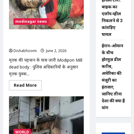
में
बाइक का
मिला
धोखा!
एलॉय व्हील
15
लाख
निकलने से 3
modinagar news
रुपए
कांवड़िए
के
विवाद
घायल
में
मोदीपॉन मिल गेट के बाहर अज्ञात युवक का
युवक
शव मिलने से सनसनी, जांच में जुटी पुलिस
ने
ईरान-ओमान
खाया
Dishabhoomi
June 2, 2026
0
के बीच
जहर,
ICU
होरमुज़ डील
मृतक की पहचान के प्रयास जारी Modipon Mill
में
जिंदगी
करीब,
dead body : पुलिस अधिकारियों के अनुसार
और
अमेरिका की
मृतक युवक...
मौत
से
मंजूरी का
जंग
Read
Read More
इंतजार;
more
about
जानिए तीनों
मोदीपॉन
देशों की क्या हैं
मिल
गेट
मांगें
के
बाहर
अज्ञात
युवक
का
शव
WORLD