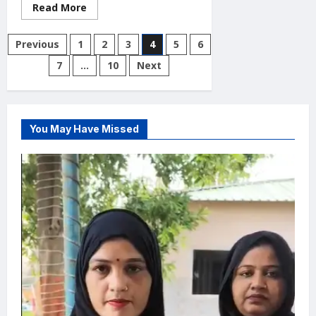
Read
Read More
more
about
kainchi
Posts
Previous
1
2
3
4
5
6
Dham
Accident
pagination
7
…
10
Next
:
कैंची
धाम
जा
रहे
4
दोस्तों
You May Have Missed
की
दर्दनाक
मौत,
हाईवे
पर
ट्रेलर
में
घुसी
इनोवा