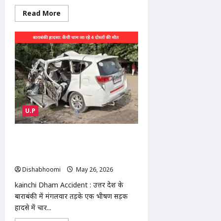
Read
Read More
more
about
Modinagar
Mahamaya
Devi
Temple
News
:
मोदीनगर
में
महामाया
देवी
मंदिर
के
U.P
पास
सड़क
पर
मिला
kainchi Dham Accident : कैंची धाम जा
मांस,
रहे 4 दोस्तों की दर्दनाक मौत, हाईवे पर ट्रेलर में
हिंदू
संगठनों
घुसी इनोवा
का
Dishabhoomi
May 26, 2026
0
हंगामा
kainchi Dham Accident : उत्तर प्रदेश के
बाराबंकी में मंगलवार तड़के एक भीषण सड़क
हादसे में चार...