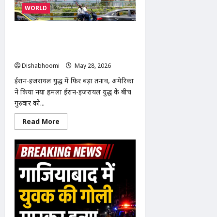
डंपर
WORLD
टक्कर
के
बाद
आग,
Iran-Israel War LIVE: अमेरिका का ईरान
ड्राइवर-
पर फिर हमला, कुवैत पर मिसाइल और ड्रोन
क्लीनर
जिंदा
अटैक से बढ़ा तनाव
जले,
सिर्फ
Dishabhoomi
May 28, 2026
0
कंकाल
बचे
ईरान-इजरायल युद्ध में फिर बड़ा तनाव, अमेरिका
ने किया नया हमला ईरान-इजरायल युद्ध के बीच
गुरुवार को...
Read
Read More
more
about
Iran-
Israel
War
LIVE:
अमेरिका
का
ईरान
पर
फिर
हमला,
कुवैत
पर