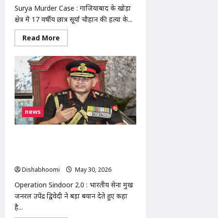
करोड़ों
Surya Murder Case : गाजियाबाद के खोड़ा
दिल
क्षेत्र में 17 वर्षीय छात्र सूर्या चौहान की हत्या के...
Read
Read More
more
about
Surya
Murder
Case
में
बड़ा
एक्शन:
50
हजार
news
का
इनामी
असद
एनकाउंटर
Operation Sindoor 2.0 : ऑपरेशन सिंदूर
में
मारा
2.0 की तैयारी! आर्मी चीफ का बड़ा बयान,
गया,
तीनों सेनाएं 24 घंटे अलर्ट पर
CM
फंड
Dishabhoomi
May 30, 2026
0
से
परिवार
Operation Sindoor 2.0 : भारतीय सेना प्रमुख
को
₹5
जनरल उपेंद्र द्विवेदी ने बड़ा बयान देते हुए कहा
लाख
है...
सहायता