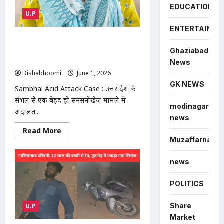
खिलवाड़
EDUCATION
करने
U.P
वालों
को
ENTERTAINME
नहीं
Sambhal Acid Attack Case : संभल
छोड़ेंगे
कोर्ट का बड़ा फैसला: पति पर तेजाब डालने
Ghaziabad
वाली पत्नी को उम्रकैद की सजा
News
Dishabhoomi
June 1, 2026
0
GK NEWS
Sambhal Acid Attack Case : उत्तर प्रदेश के
संभल से एक बेहद ही सनसनीखेज मामले में
modinagar
अदालत...
news
Read
Read More
more
Muzaffarnagar
about
Sambhal
Acid
news
Attack
Case
:
POLITICS
संभल
कोर्ट
का
Share
U.P
बड़ा
फैसला:
Market
पति