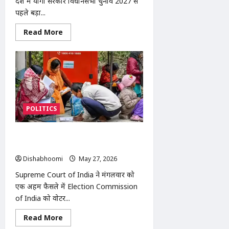
प्रदेश में योगी सरकार विधानसभा चुनाव 2027 से
पहले बड़ा...
Read
Read More
more
about
UP
Free
Scooty
Scheme
2026
:
UP
में
POLITICS
50
हजार
बेटियों
को
सुप्रीम कोर्ट ने चुनाव आयोग के SIR अधिकार
फ्री
स्कूटी,
को सही ठहराया
2027
Dishabhoomi
May 27, 2026
0
चुनाव
से
Supreme Court of India ने मंगलवार को
पहले
योगी
एक अहम फैसले में Election Commission
सरकार
का
of India को वोटर...
बड़ा
दांव
Read
Read More
more