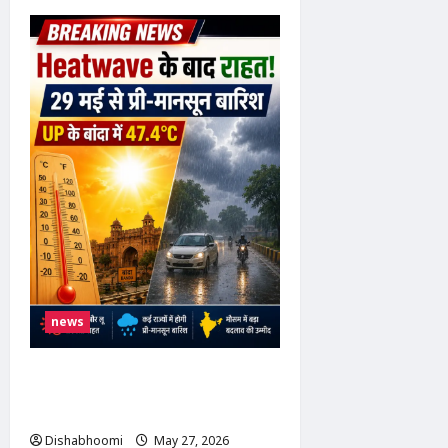
about
सुप्रीम
कोर्ट
ने
चुनाव
आयोग
के
SIR
अधिकार
को
सही
ठहराया
news
Pre Monsoon Rain : 29 मई से बदलेगा
मौसम! देश के 90% हिस्से में प्री-मानसून
बारिश, बांदा में फिर 47°C पार
Dishabhoomi
May 27, 2026
0