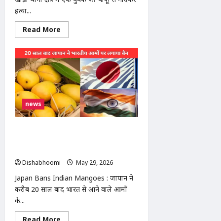
में
हत्या...
17
ने
गंवाई
Read
Read More
जान
more
about
Ghaziabad
Murder
Case
:
गाजियाबाद
में
खोड़ा
में
news
खूनी
वारदात!
युवक
को
Japan Bans Indian Mangoes : 20
चाकू
से
साल बाद जापान ने भारतीय आमों पर लगाया
गोदा,
बैन, एक्सपोर्टर्स को बड़ा झटका
अस्पताल
में
Dishabhoomi
May 29, 2026
0
तोड़ा
दम
Japan Bans Indian Mangoes : जापान ने
करीब 20 साल बाद भारत से आने वाले आमों
के...
Read
Read More