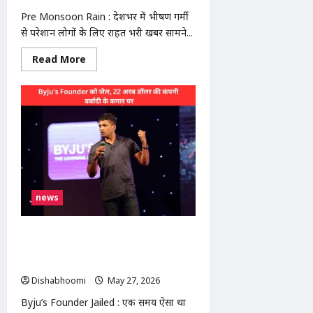
Pre Monsoon Rain : देशभर में भीषण गर्मी
से परेशान लोगों के लिए राहत भरी खबर सामने...
Read
Read More
more
about
Pre
Monsoon
Rain
:
29
मई
से
बदलेगा
मौसम!
देश
के
90%
news
हिस्से
में
प्री-
मानसून
Byju’s Founder Jailed, कभी भारत की
बारिश,
नंबर-1 EdTech, अब कोर्ट केस और कर्ज में
बांदा
में
डूबी
फिर
Dishabhoomi
May 27, 2026
0
47°C
पार
Byju’s Founder Jailed : एक समय ऐसा था