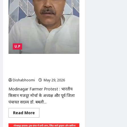
हादसा,
यूपी
में
निर्माणाधीन
पुल
का
स्लैब
गिरा,
6
मजदूरों
की
दर्दनाक
U.P
मौत
Modinagar Farmer Protest :
मोदीनगर तहसील में किसानों का बड़ा प्रदर्शन,
टूटी सड़कों और महंगाई पर गरजे बबली गुर्जर
Dishabhoomi
May 29, 2026
0
Modinagar Farmer Protest : भारतीय
किसान मजदूर मोर्चा के अध्यक्ष और पूर्व जिला
पंचायत सदस्य डॉ. बबली...
Read
Read More
more
about
Modinagar