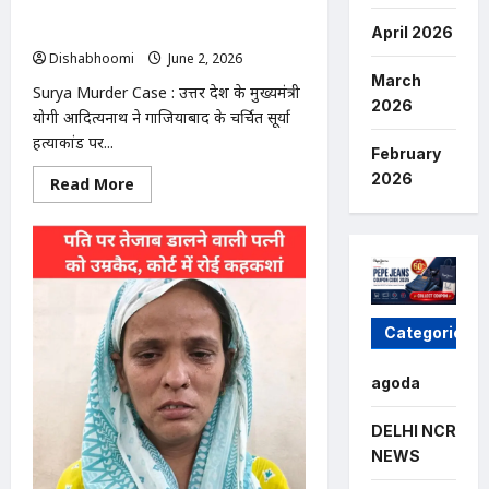
मलबे
उठाना होगा,कानून से खिलवाड़ करने वालों को
में
नहीं छोड़ेंगे
April 2026
फंसे
होने
Dishabhoomi
June 2, 2026
0
की
March
आशंका
Surya Murder Case : उत्तर प्रदेश के मुख्यमंत्री
2026
योगी आदित्यनाथ ने गाजियाबाद के चर्चित सूर्या
हत्याकांड पर...
February
2026
Read
Read More
more
about
Surya
Murder
Case
:
सूर्या
मर्डर
केस
Categories
में
योगी
सख्त,
बोले-
agoda
छुरेबाजी
बर्दाश्त
नहीं,
DELHI NCR
शस्त्र
NEWS
उठाना
होगा,कानून
से