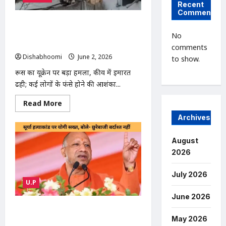
मिलने
Recent
से
Comments
सनसनी,
जांच
रूस ने यूक्रेन पर बड़ा हमला किया, मिसाइल
में
हमले में इमारतें ढही; कई लोगों के मलबे में फंसे
No
जुटी
पुलिस
होने की आशंका
comments
Dishabhoomi
June 2, 2026
0
to show.
रूस का यूक्रेन पर बड़ा हमला, कीव में इमारत
ढही; कई लोगों के फंसे होने की आशंका...
Read
Read More
more
about
Archives
रूस
ने
यूक्रेन
August
पर
बड़ा
2026
हमला
किया,
मिसाइल
July 2026
हमले
U.P
में
इमारतें
June 2026
ढही;
कई
Surya Murder Case : सूर्या मर्डर केस में
लोगों
May 2026
योगी सख्त, बोले- छुरेबाजी बर्दाश्त नहीं, शस्त्र
के