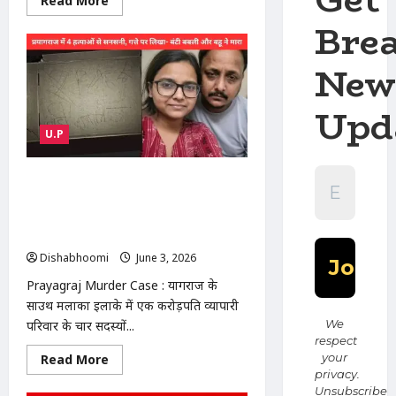
Read More
दबोचा
more
Bre
about
Delhi
Restaurant
Fire
New
:
दिल्ली
के
Upd
मालवीय
नगर
U.P
में
रेस्टोरेंट
हादसा:
20
Prayagraj Murder Case : प्रयागराज में
लोगों
की
करोड़पति परिवार का सामूहिक कत्ल! घर में
मौत,
मिली 4 लाशें, गत्ते पर लिखा- ‘बंटी, बबली
रेस्क्यू
ऑपरेशन
और बहू ने मारा’
जारी
Dishabhoomi
June 3, 2026
0
Prayagraj Murder Case : प्रयागराज के
साउथ मलाका इलाके में एक करोड़पति व्यापारी
We
परिवार के चार सदस्यों...
respect
Read
your
Read More
more
privacy.
about
Unsubscribe
Prayagraj