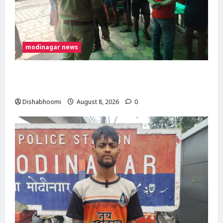
modinagar news
मोदीनगर में कांवड़िए को अज्ञात वाहन ने मारी टक्कर,
एक पैर फ्रैक्चर; गाजियाबाद रेफर
Dishabhoomi
August 8, 2026
0