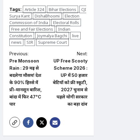
Tags:
Article 324
Bihar Elections
CJI
Surya Kant
DishaBhoomi
Election
Commission of India
Electoral Rolls
Free and Fair Elections
Indian
Constitution
Joymalya Bagchi
live
news
SIR
Supreme Court
P
Previous:
Next:
Pre Monsoon
UP Free Scooty
o
Rain : 29 मई से
Scheme 2026 :
s
बदलेगा मौसम! देश
UP में 50 हजार
t
के 90% हिस्से में
बेटियों को फ्री स्कूटी,
प्री-मानसून बारिश,
2027 चुनाव से
n
बांदा में फिर 47°C
पहले योगी सरकार
a
पार
का बड़ा दांव
v
i
g