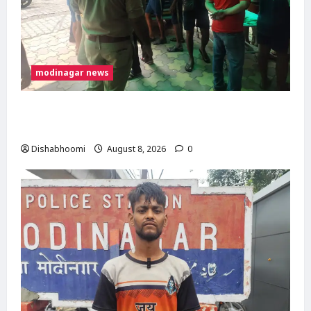
modinagar news
मोदीनगर में कांवड़िए को अज्ञात वाहन ने मारी टक्कर,
एक पैर फ्रैक्चर; गाजियाबाद रेफर
Dishabhoomi
August 8, 2026
0