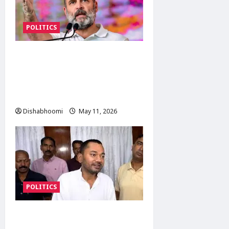
POLITICS
Rahul Gandhi attack on PM
Modi : राहुल गांधी का मोदी
सरकार पर हमला: बोले- देश चलाना
PM मोदी के बस की बात नहीं,
Dishabhoomi
May 11, 2026
0
POLITICS
Nishant Kumar Health
Minister Bihar : बिहार के नए