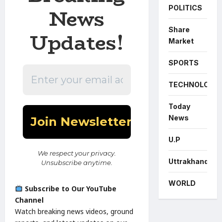
POLITICS
News
Share
Updates!
Market
SPORTS
TECHNOLOGY
Today
News
U.P
We respect your privacy.
Uttrakhand
Unsubscribe anytime.
WORLD
Subscribe to Our YouTube
Channel
Watch breaking news videos, ground