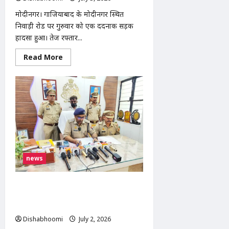
हादसा
मोदीनगर। गाजियाबाद के मोदीनगर स्थित
निवाड़ी रोड पर गुरुवार को एक दर्दनाक सड़क
हादसा हुआ। तेज रफ्तार...
Read
Read More
more
about
मोदीनगर
में
तेज
रफ्तार
कार
का
कहर,
DTDC
कोरियर
की
टाटा
मैजिक
news
को
मारी
टक्कर,
चालक
मुरादनगर पुलिस ने शातिर मोबाइल चोर को
व
किया गिरफ्तार, 12 चोरी के मोबाइल और
सहचालक
घायल
नकदी बरामद
Dishabhoomi
July 2, 2026
0