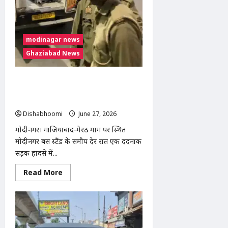
कैरेट
सोना
हुआ
सस्ता,
चांदी
modinagar news
में
भी
Ghaziabad News
गिरावट
मोदीनगर बस स्टैंड के पास दर्दनाक सड़क
हादसा: बरेली निवासी युवक की उपचार के
दौरान मौत
Dishabhoomi
June 27, 2026
0
मोदीनगर। गाजियाबाद-मेरठ मार्ग पर स्थित
मोदीनगर बस स्टैंड के समीप देर रात एक दर्दनाक
सड़क हादसे में...
Read
Read More
more
about
मोदीनगर
बस
स्टैंड
के
पास