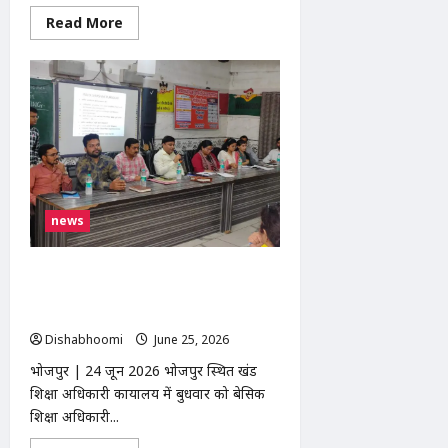
Read
Read More
more
about
Modinagar:
गोविंदपुरी
बस
स्टैंड
के
पास
तीन
दिनों
से
खड़ी
संदिग्ध
काली
news
थार,
स्थानीय
लोगों
भोजपुर में खंड शिक्षा अधिकारी कार्यालय पर
में
चिंता
मासिक समीक्षा बैठक आयोजित, शत-प्रतिशत
नामांकन और गुणवत्तापूर्ण शिक्षा पर जोर
Dishabhoomi
June 25, 2026
0
भोजपुर | 24 जून 2026 भोजपुर स्थित खंड
शिक्षा अधिकारी कार्यालय में बुधवार को बेसिक
शिक्षा अधिकारी...