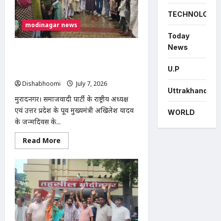
मौत,
चालक
फरार;
TECHNOLOGY
पुलिस
modinagar news
CCTV
फुटेज
Today
से
News
कर
अखिलेश यादव के जन्मदिवस पर मुरादनगर में
रही
सपा महिला सभा का सघन वृक्षारोपण
तलाश
U.P
अभियान, देवव्रत धामा ने सुनीं जनसमस्याएं
Dishabhoomi
July 7, 2026
0
Uttrakhand
मुरादनगर। समाजवादी पार्टी के राष्ट्रीय अध्यक्ष
एवं उत्तर प्रदेश के पूर्व मुख्यमंत्री अखिलेश यादव
WORLD
के जन्मदिवस के...
Read
Read More
more
about
अखिलेश
यादव
के
जन्मदिवस
पर
मुरादनगर
में
सपा
महिला