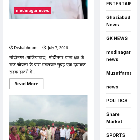
ENTERTAINME
modinagar news
Ghaziabad
News
मोदीनगर में तेज रफ्तार ट्रक की टक्कर से
व्यक्ति की मौत, चालक फरार; पुलिस CCTV
GK NEWS
फुटेज से कर रही तलाश
Dishabhoomi
July 7, 2026
0
modinagar
मोदीनगर (गाजियाबाद): मोदीनगर थाना क्षेत्र के
news
राज चौपला के पास मंगलवार सुबह एक दर्दनाक
सड़क हादसे में...
Muzaffarnagar
Read
Read More
news
more
about
मोदीनगर
POLITICS
में
तेज
रफ्तार
ट्रक
Share
की
Market
टक्कर
से
व्यक्ति
SPORTS
की