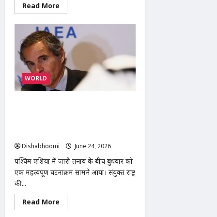
Read
Read More
more
about
ABVP
Modinagar
Protest
:
मोदीनगर
में
एबीवीपी
का
WORLD
प्रदर्शन:
कोचिंग
संस्थानों
की
पश्चिम एशिया युद्ध LIVE: IAEA प्रमुख ने
सुरक्षा
व्यवस्था
कहा- ईरान के परमाणु स्थलों का होगा
को
निरीक्षण, अमेरिकी सीनेट ने सैन्य कार्रवाई
लेकर
एसडीएम
रोकने का प्रस्ताव पारित किया
और
Dishabhoomi
June 24, 2026
0
एसीपी
को
पश्चिम एशिया में जारी तनाव के बीच बुधवार को
सौंपा
ज्ञापन
एक महत्वपूर्ण घटनाक्रम सामने आया। संयुक्त राष्ट्र
की...
Read
Read More
more
about