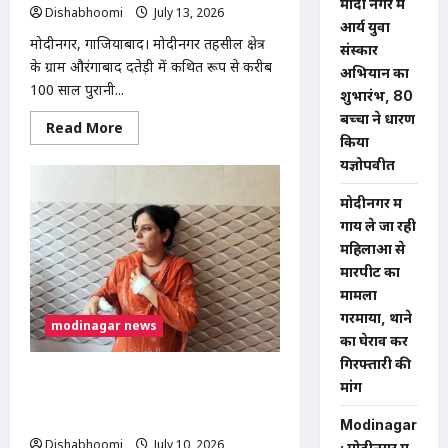
शव
मोदी नगर में
Dishabhoomi
July 13, 2026
0
रखकर
आर्य युवा
प्रदर्शन
मोदीनगर, गाजियाबाद। मोदीनगर तहसील क्षेत्र
संस्कार
के ग्राम औरंगाबाद दतेड़ी में कथित रूप से करीब
अभियान का
100 साल पुरानी...
शुभारंभ, 80
बच्चों ने धारण
Read
Read More
more
किया
about
यज्ञोपवीत
मोदीनगर
में
100
मोदीनगर में
साल
पुरानी
गाय ले जा रही
श्मशान
महिलाओं से
भूमि
पर
मारपीट का
अवैध
कब्जे
मामला
का
गरमाया, थाने
आरोप,
modinagar news
भाकियू
का घेराव कर
(तेवतिया)
ने
गिरफ्तारी की
दी
मोदीनगर फफराना रोड पर दामाद ने ससुर की
मांग
आंदोलन
चाकू मारकर हत्या, लव मैरिज के बाद
की
चेतावनी
पारिवारिक विवाद बना खूनी
Modinagar
Dishabhoomi
July 10, 2026
0
: मोदीनगर में