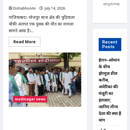
चौकी के सामने शव रखकर प्रदर्शन
anytime.
Dishabhoomi
July 14, 2026
0
गाजियाबाद। भोजपुर थाना क्षेत्र की चुड़ियाला
चौकी अंतर्गत एक युवक की मौत का मामला
सामने आया है।...
Read
Read More
Recent
more
Posts
about
गाजियाबाद
में
ईरान-ओमान
युवक
की
के बीच
मौत:
होरमुज़ डील
खेत
में
करीब,
ले
जाकर
अमेरिका की
बेरहमी
मंजूरी का
से
पिटाई
modinagar news
इंतजार;
का
आरोप,
जानिए तीनों
चुड़ियाला
देशों की क्या हैं
पुलिस
मोदीनगर में 100 साल पुरानी श्मशान भूमि पर
चौकी
मांगें
अवैध कब्जे का आरोप, भाकियू (तेवतिया) ने
के
सामने
दी आंदोलन की चेतावनी