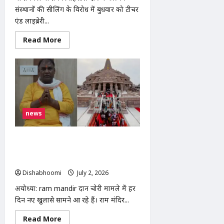
संस्थानों की सीलिंग के विरोध में बुधवार को टीचर
एंड लाइब्रेरी...
Read
Read More
more
about
मोदीनगर
में
कोचिंग
संस्थानों
की
सीलिंग
के
विरोध
news
में
शिक्षकों
का
प्रदर्शन,
Ram Mandir दान चोरी मामला: चंपत राय ने
एसडीएम
टिन्नू यादव को बताया पूरे घोटाले का मुख्य
को
सौंपा
किरदार
ज्ञापन
Dishabhoomi
July 2, 2026
0
अयोध्या: ram mandir दान चोरी मामले में हर
दिन नए खुलासे सामने आ रहे हैं। राम मंदिर...
Read
Read More