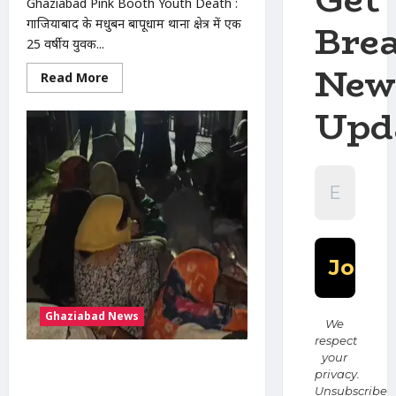
Ghaziabad Pink Booth Youth Death :
Bre
गाजियाबाद के मधुबन बापूधाम थाना क्षेत्र में एक
25 वर्षीय युवक...
New
Read
Read More
more
about
Upd
Ghaziabad
Pink
Booth
Youth
Death
:
गाजियाबाद
में
पिंक
बूथ
के
बाहर
युवक
की
मौत,
30
मिनट
Ghaziabad News
तक
We
सड़क
respect
पर
your
तड़पता
गाजियाबाद में युवक की मौत: खेत में ले जाकर
रहा
privacy.
बेरहमी से पिटाई का आरोप, चुड़ियाला पुलिस
Unsubscribe