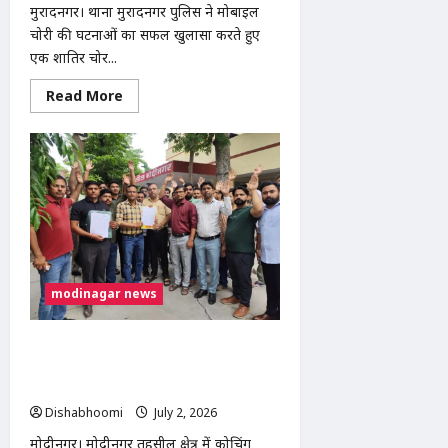
मुरादनगर। थाना मुरादनगर पुलिस ने मोबाइल
चोरी की घटनाओं का सफल खुलासा करते हुए
एक शातिर चोर...
Read
Read More
more
about
मुरादनगर
पुलिस
ने
शातिर
मोबाइल
चोर
को
किया
गिरफ्तार,
12
चोरी
के
modinagar news
मोबाइल
और
नकदी
बरामद
मोदीनगर में कोचिंग संस्थानों की सीलिंग के
विरोध में शिक्षकों का प्रदर्शन, एसडीएम को
सौंपा ज्ञापन
Dishabhoomi
July 2, 2026
0
मोदीनगर। मोदीनगर तहसील क्षेत्र में कोचिंग