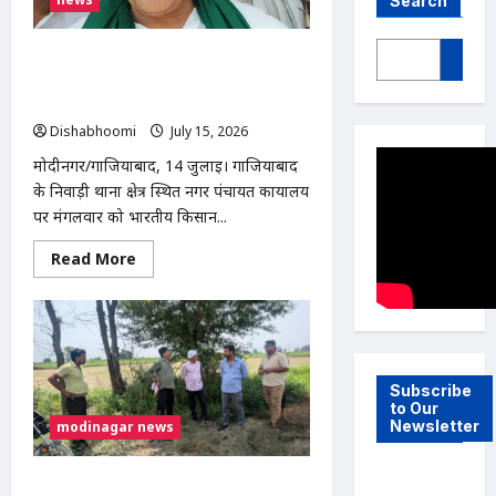
Search
निवाड़ी नगर पंचायत में भ्रष्टाचार के आरोपों पर
भाकियू (टिकैत) का धरना, निष्पक्ष जांच की
मांग
Dishabhoomi
July 15, 2026
0
मोदीनगर/गाजियाबाद, 14 जुलाई। गाजियाबाद
के निवाड़ी थाना क्षेत्र स्थित नगर पंचायत कार्यालय
पर मंगलवार को भारतीय किसान...
Read
Read More
more
about
निवाड़ी
नगर
पंचायत
में
भ्रष्टाचार
के
Subscribe
आरोपों
to Our
पर
Newsletter
modinagar news
भाकियू
(टिकैत)
का
धरना,
मोदीनगर में 13 बीघा सरकारी जमीन से अवैध
निष्पक्ष