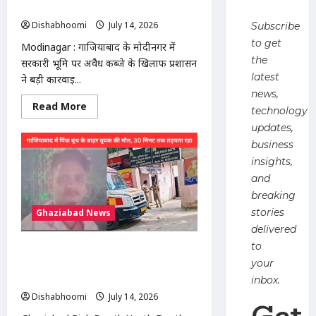
जांच
कब्जा हटाया, प्रशासन की बड़ी कार्रवाई
की
Dishabhoomi
July 14, 2026
0
मांग
Subscribe
to get
Modinagar : गाजियाबाद के मोदीनगर में
the
सरकारी भूमि पर अवैध कब्जे के खिलाफ प्रशासन
latest
ने बड़ी कार्रवाई...
news,
Read
Read More
technology
more
about
updates,
मोदीनगर
में
business
13
insights,
बीघा
सरकारी
and
जमीन
से
breaking
अवैध
stories
Ghaziabad News
कब्जा
हटाया,
delivered
प्रशासन
की
to
Ghaziabad Pink Booth Youth Death
बड़ी
कार्रवाई
your
: गाजियाबाद में पिंक बूथ के बाहर युवक की
मौत, 30 मिनट तक सड़क पर तड़पता रहा
inbox.
Dishabhoomi
July 14, 2026
0
Get