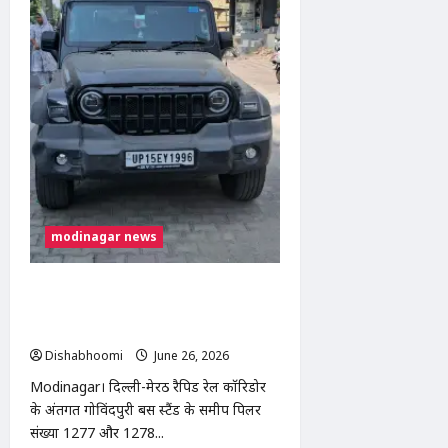
दर्दनाक
सड़क
हादसा:
बरेली
निवासी
युवक
की
उपचार
के
दौरान
मौत
modinagar news
Modinagar: गोविंदपुरी बस स्टैंड के पास
तीन दिनों से खड़ी संदिग्ध काली थार, स्थानीय
लोगों में चिंता
Dishabhoomi
June 26, 2026
0
Modinagar। दिल्ली-मेरठ रैपिड रेल कॉरिडोर
के अंतर्गत गोविंदपुरी बस स्टैंड के समीप पिलर
संख्या 1277 और 1278...