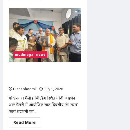
more
about
Ram
Mandir
दान
चोरी
मामला:
चंपत
राय
ने
टिन्नू
यादव
को
बताया
modinagar news
पूरे
घोटाले
का
मुख्य
मोदीनगर: मोदी आईफा आर्ट गैलरी में ‘रंग
किरदार
तरंग’ कला प्रदर्शनी का समापन, 48 कलाकार
हुए सम्मानित
Dishabhoomi
July 1, 2026
0
मोदीनगर। गैलाड बिल्डिंग स्थित मोदी आईफा
आर्ट गैलरी में आयोजित सात दिवसीय ‘रंग तरंग’
कला प्रदर्शनी का...
Read
Read More
more