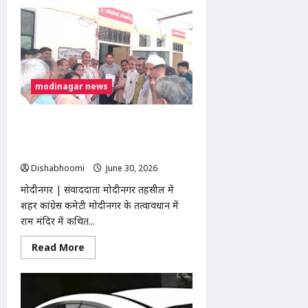
about
मोदीनगर:
मोदी
आईफा
आर्ट
गैलरी
में
‘रंग
तरंग’
modinagar news
कला
प्रदर्शनी
का
समापन,
मोदीनगर में राम मंदिर दान चोरी के विरोध में
48
कलाकार
कांग्रेस का प्रदर्शन, SDM कार्यालय के सामने
हुए
हनुमान चालीसा का पाठ
सम्मानित
Dishabhoomi
June 30, 2026
0
मोदीनगर | संवाददाता मोदीनगर तहसील में
शहर कांग्रेस कमेटी मोदीनगर के तत्वावधान में
राम मंदिर में कथित...
Read
Read More
more
about
मोदीनगर
में
राम
मंदिर