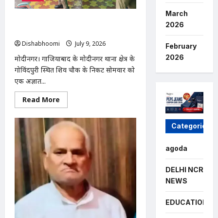
आर्थिक
सहायता
March
की
गुहार
मोदीनगर के गोविंदपुरी में नाले से मिला अज्ञात
2026
व्यक्ति का शव, जांच में जुटी पुलिस
Dishabhoomi
July 9, 2026
0
February
2026
मोदीनगर। गाजियाबाद के मोदीनगर थाना क्षेत्र के
गोविंदपुरी स्थित शिव चौक के निकट सोमवार को
एक अज्ञात...
Read
Read More
more
about
मोदीनगर
Categories
के
गोविंदपुरी
में
नाले
agoda
से
मिला
अज्ञात
DELHI NCR
व्यक्ति
का
NEWS
शव,
जांच
में
EDUCATION
जुटी
पुलिस