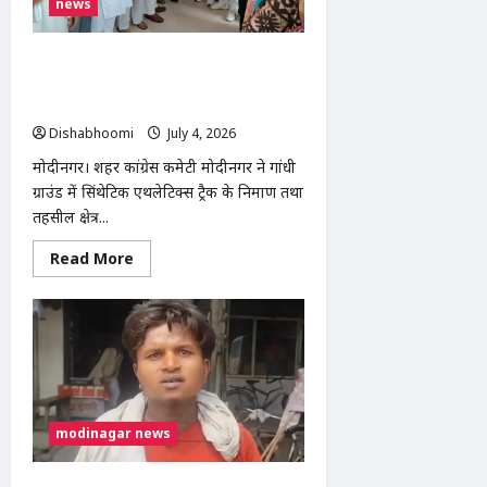
में
news
दिल्ली
एम्स
रेफर;
आरोपी
मोदीनगर: गांधी ग्राउंड में सिंथेटिक ट्रैक और
हिरासत
सभी स्कूलों में NCERT पाठ्यक्रम लागू करने
में
की मांग को लेकर कांग्रेस का प्रदर्शन
Dishabhoomi
July 4, 2026
0
मोदीनगर। शहर कांग्रेस कमेटी मोदीनगर ने गांधी
ग्राउंड में सिंथेटिक एथलेटिक्स ट्रैक के निर्माण तथा
तहसील क्षेत्र...
Read
Read More
more
about
मोदीनगर:
गांधी
ग्राउंड
में
सिंथेटिक
ट्रैक
और
सभी
स्कूलों
modinagar news
में
NCERT
पाठ्यक्रम
लागू