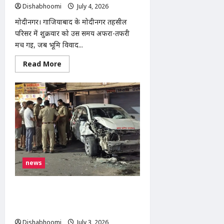
Dishabhoomi
July 4, 2026
0
मोदीनगर। गाजियाबाद के मोदीनगर तहसील
परिसर में शुक्रवार को उस समय अफरा-तफरी
मच गई, जब भूमि विवाद...
Read
Read More
more
about
मोदीनगर:
भूमि
विवाद
को
लेकर
तहसील
परिसर
में
किसान
ने
किया
आत्मदाह
news
का
प्रयास,
कर्मचारियों
की
मोदीनगर में तेज रफ्तार कार का कहर, DTDC
सतर्कता
कोरियर की टाटा मैजिक को मारी टक्कर,
से
टला
चालक व सहचालक घायल
बड़ा
Dishabhoomi
July 3, 2026
0