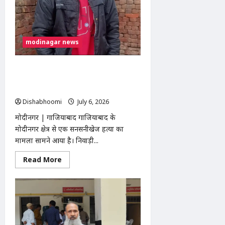
तहसील
दिवस
में
सौंपा
ज्ञापन,
निर्माण
modinagar news
कार्य
रोकने
की
उठाई
मोदीनगर: पूठरी गांव में युवक की धारदार
मांग
हथियार से हत्या, ईंख के खेत में मिला खून से
लथपथ शव
Dishabhoomi
July 6, 2026
0
मोदीनगर | गाजियाबाद गाजियाबाद के
मोदीनगर क्षेत्र से एक सनसनीखेज हत्या का
मामला सामने आया है। निवाड़ी...
Read
Read More
more
about
मोदीनगर:
पूठरी
गांव
में
युवक
की
धारदार