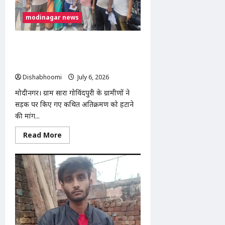
सभा
का
सघन
modinagar news
वृक्षारोपण
अभियान,
देवव्रत
धामा
मोदीनगर: सड़क अतिक्रमण हटाने की मांग को
ने
लेकर ग्रामीणों ने तहसील दिवस में सौंपा ज्ञापन,
सुनीं
जनसमस्याएं
निर्माण कार्य रोकने की उठाई मांग
Dishabhoomi
July 6, 2026
0
मोदीनगर। ग्राम सारा गोविंदपुरी के ग्रामीणों ने
सड़क पर किए गए कथित अतिक्रमण को हटाने
की मांग...
Read
Read More
more
about
मोदीनगर:
सड़क
अतिक्रमण
हटाने
की
मांग
को
लेकर
ग्रामीणों
ने