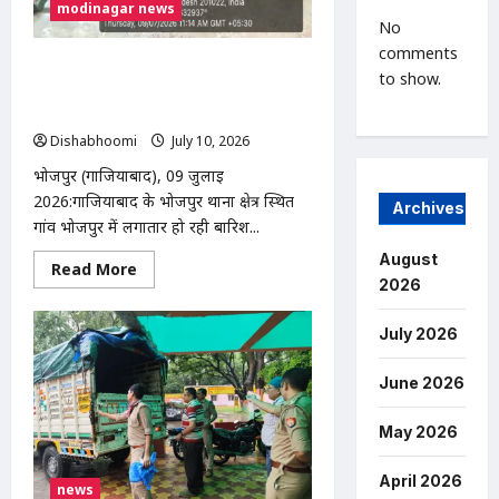
modinagar news
No
comments
भोजपुर में बारिश से गरीब दिव्यांग दंपति का
to show.
मकान ढहा, प्रशासन से आर्थिक सहायता की
गुहार
Dishabhoomi
July 10, 2026
0
भोजपुर (गाजियाबाद), 09 जुलाई
2026:गाजियाबाद के भोजपुर थाना क्षेत्र स्थित
Archives
गांव भोजपुर में लगातार हो रही बारिश...
August
Read
Read More
more
2026
about
भोजपुर
में
July 2026
बारिश
से
गरीब
June 2026
दिव्यांग
दंपति
का
May 2026
मकान
ढहा,
प्रशासन
April 2026
से
news