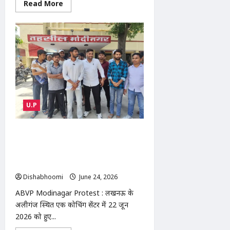
Read
Read More
more
about
भोजपुर
में
खंड
शिक्षा
अधिकारी
कार्यालय
पर
मासिक
समीक्षा
बैठक
आयोजित,
शत-
U.P
प्रतिशत
नामांकन
और
गुणवत्तापूर्ण
ABVP Modinagar Protest : मोदीनगर
शिक्षा
में एबीवीपी का प्रदर्शन: कोचिंग संस्थानों की
पर
जोर
सुरक्षा व्यवस्था को लेकर एसडीएम और एसीपी
को सौंपा ज्ञापन
Dishabhoomi
June 24, 2026
0
ABVP Modinagar Protest : लखनऊ के
अलीगंज स्थित एक कोचिंग सेंटर में 22 जून
2026 को हुए...