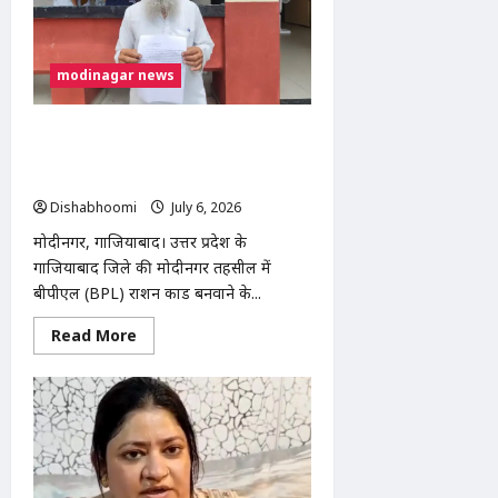
हथियार
से
हत्या,
ईंख
के
modinagar news
खेत
में
मिला
खून
मोदीनगर तहसील में BPL राशन कार्ड बनाने के
से
नाम पर ₹5 हजार लेने का आरोप, SDM ने शुरू
लथपथ
शव
कराई जांच
Dishabhoomi
July 6, 2026
0
मोदीनगर, गाजियाबाद। उत्तर प्रदेश के
गाजियाबाद जिले की मोदीनगर तहसील में
बीपीएल (BPL) राशन कार्ड बनवाने के...
Read
Read More
more
about
मोदीनगर
तहसील
में
BPL
राशन
कार्ड
बनाने
के