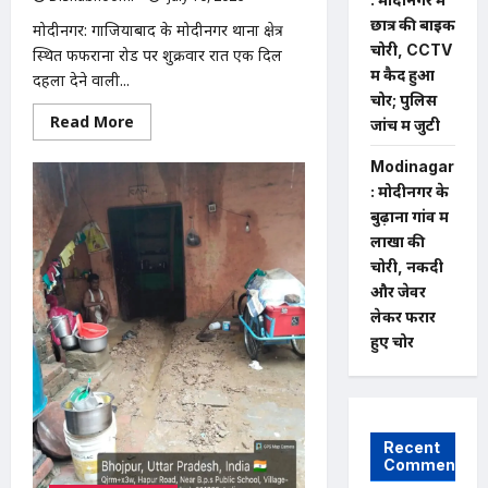
छात्र की बाइक
मोदीनगर: गाजियाबाद के मोदीनगर थाना क्षेत्र
चोरी, CCTV
स्थित फफराना रोड पर शुक्रवार रात एक दिल
में कैद हुआ
दहला देने वाली...
चोर; पुलिस
Read
Read More
जांच में जुटी
more
about
मोदीनगर
Modinagar
फफराना
: मोदीनगर के
रोड
पर
बुढ़ाना गांव में
दामाद
लाखों की
ने
ससुर
चोरी, नकदी
की
चाकू
और जेवर
मारकर
लेकर फरार
हत्या,
लव
हुए चोर
मैरिज
के
बाद
पारिवारिक
विवाद
बना
खूनी
Recent
Comments