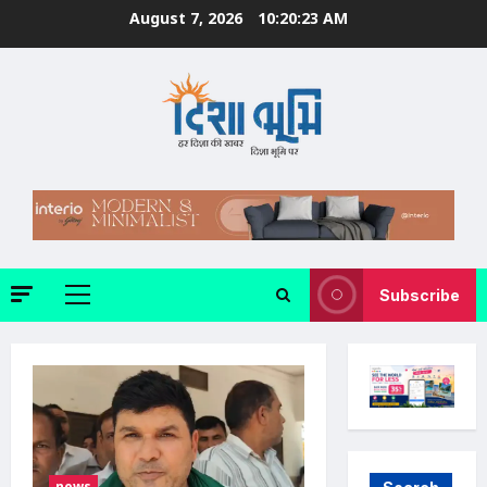
Skip
August 7, 2026
10:20:24 AM
to
content
Subscribe
Primary
Menu
news