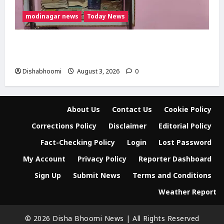
modinagar news
Today News
Modinagar : मोदीनगर के बुढ़ाना गांव में लाखों की
चोरी, नकदी और जेवर लेकर फरार हुए चोर
Dishabhoomi
August 3, 2026
0
About Us
Contact Us
Cookie Policy
Corrections Policy
Disclaimer
Editorial Policy
Fact-Checking Policy
Login
Lost Password
My Account
Privacy Policy
Reporter Dashboard
Sign Up
Submit News
Terms and Conditions
Weather Report