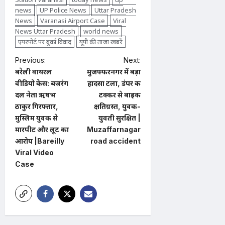
news
UP Police News
Uttar Pradesh
News
Varanasi Airport Case
Viral
News Uttar Pradesh
world news
एयरपोर्ट पर बुर्का विवाद
यूपी की ताजा खबरें
P
Previous:
Next:
बरेली वायरल
मुजफ्फरनगर में बड़ा
o
वीडियो केस: बजरंग
हादसा टला, डंपर की
s
दल नेता ऋषभ
टक्कर से बाइक
t
ठाकुर गिरफ्तार,
क्षतिग्रस्त, युवक-
मुस्लिम युवक से
युवती सुरक्षित |
n
मारपीट और लूट का
Muzaffarnagar
a
आरोप |Bareilly
road accident
Viral Video
v
Case
i
g
a
t