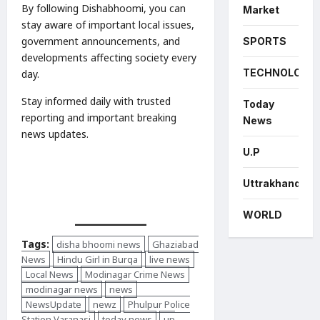
By following Dishabhoomi, you can
Market
stay aware of important local issues,
government announcements, and
SPORTS
developments affecting society every
TECHNOLOGY
day.
Stay informed daily with trusted
Today
reporting and important breaking
News
news updates.
U.P
Uttrakhand
WORLD
Tags:
disha bhoomi news
Ghaziabad
News
Hindu Girl in Burqa
live news
Local News
Modinagar Crime News
modinagar news
news
NewsUpdate
newz
Phulpur Police
Station Varanasi
today news
up