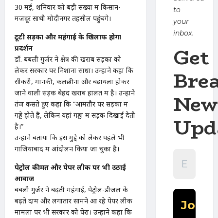
30 मई, शनिवार को बड़ी संख्या में किसान-
to
मजदूर साथी मोदीनगर तहसील पहुंचेंगे।
your
inbox.
टूटी सड़कों और महंगाई के खिलाफ होगा
Get
प्रदर्शन
डॉ. बबली गुर्जर ने क्षेत्र की खराब सड़कों को
लेकर सरकार पर निशाना साधा। उन्होंने कहा कि
Bre
सीकरी, मानकी, कलछीना और बढायला होकर
जाने वाली सड़क बेहद खराब हालत में है। उन्होंने
New
तंज कसते हुए कहा कि “आमतौर पर सड़कों में
गड्ढे होते हैं, लेकिन यहां गड्ढों में सड़क दिखाई देती
Upd
है।”
उन्होंने बताया कि इस मुद्दे को लेकर पहले भी
गाजियाबाद में आंदोलन किया जा चुका है।
पेट्रोल कीमत और पेपर लीक पर भी उठाई
आवाज
बबली गुर्जर ने बढ़ती महंगाई, पेट्रोल-डीजल के
बढ़ते दाम और लगातार सामने आ रहे पेपर लीक
मामलों पर भी सरकार को घेरा। उन्होंने कहा कि