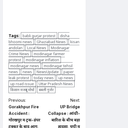
Tags:
babli gurjar protest
disha
bhoomi news
Ghaziabad News
kisan
andolan
Local News
Modinagar
Crime News
modinagar farmer
protest
modinagar inflation
modinagar news
modinagar tehsil
news
news
NewsUpdate
paper
leak protest
today news
up news
up road issue
Uttar Pradesh News
किसान मजदूर मोर्चा
बबली गुर्जर
P
Previous:
Next:
Gorakhpur Fire
UP Bridge
o
Accident :
Collapse : आंधी-
s
गोरखपुर में ट्रक-डंपर
बारिश के बीच बड़ा
t
टक्कर के बाद आग,
हादसा, यूपी में