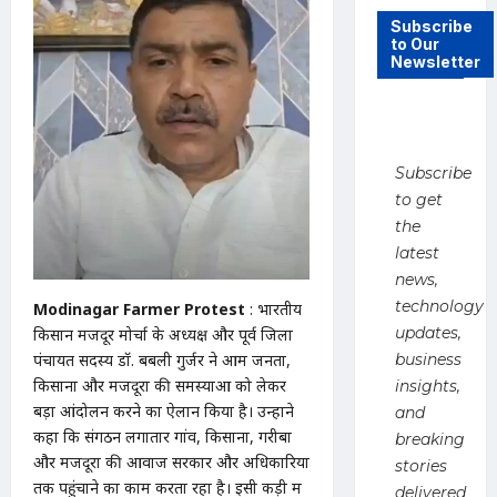
Subscribe
to Our
Newsletter
Subscribe
to get
the
latest
news,
technology
Modinagar Farmer Protest
: भारतीय
updates,
किसान मजदूर मोर्चा के अध्यक्ष और पूर्व जिला
पंचायत सदस्य डॉ. बबली गुर्जर ने आम जनता,
business
किसानों और मजदूरों की समस्याओं को लेकर
insights,
बड़ा आंदोलन करने का ऐलान किया है। उन्होंने
and
कहा कि संगठन लगातार गांव, किसानों, गरीबों
breaking
और मजदूरों की आवाज सरकार और अधिकारियों
stories
तक पहुंचाने का काम करता रहा है। इसी कड़ी में
delivered