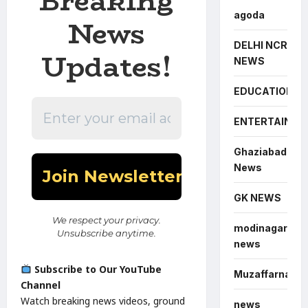
Breaking
agoda
News
DELHI NCR
Updates!
NEWS
EDUCATION
ENTERTAINME
Ghaziabad
News
GK NEWS
We respect your privacy.
modinagar
Unsubscribe anytime.
news
Subscribe to Our YouTube
Muzaffarnagar
Channel
Watch breaking news videos, ground
news