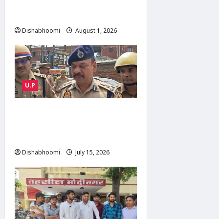
लेकर ग्रामीणों की ट्रैक्टर रैली, SDM
को सौंपा ज्ञापन
Dishabhoomi
August 1, 2026
0
U.P
NOIDA : नोएडा के मामूरा गांव में
भीषण आग, दो लोगों की मौत; 50
परिवारों का रेस्क्यू
Dishabhoomi
July 15, 2026
0