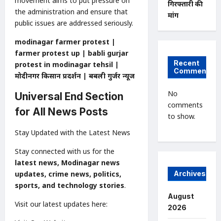
movement aims to put pressure on
गिरफ्तारी की
the administration and ensure that
मांग
public issues are addressed seriously.
modinagar farmer protest |
farmer protest up | babli gurjar
Recent
protest in modinagar tehsil |
Comments
मोदीनगर किसान प्रदर्शन | बबली गुर्जर न्यूज
No
Universal End Section
comments
for All News Posts
to show.
Stay Updated with the Latest News
Stay connected with us for the
latest news, Modinagar news
updates, crime news, politics,
Archives
sports, and technology stories
.
August
Visit our latest updates here:
2026