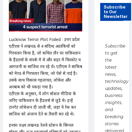
Subscribe
to Our
Newsletter
Lucknow Terror Plot Foiled : उत्तर प्रदेश
एटीएस ने लखनऊ से 4 संदिग्ध आतंकियों को
Subscribe
गिरफ्तार किया है, जो कथित तौर पर पाकिस्तान
to get
के हैंडलर्स के संपर्क में थे और शहर में विस्फोट व
the
आगजनी की साजिश रच रहे थे। एटीएस ने साकिब
latest
को मेरठ से गिरफ्तार किया, जो पेशे से नाई है।
news,
उसके साथ विकास गहलावत, लोकेश और
technology
अरबाब को भी पकड़ा गया है।
updates,
एटीएस के अनुसार, ये लोग सोशल मीडिया के
business
जरिए पाकिस्तान के हैंडलर्स से जुड़े थे। इन्हें
insights,
टारगेट लोकेशन दी जाती थी, जहां ये रेकी कर
and
साजिश को अंजाम देने की तैयारी कर रहे थे।
breaking
stories
इनका लक्ष्य लखनऊ रेलवे स्टेशन के सिग्नल
delivered
बॉक्स और अन्य महत्वपूर्ण प्रतिष्ठानों को नुकसान