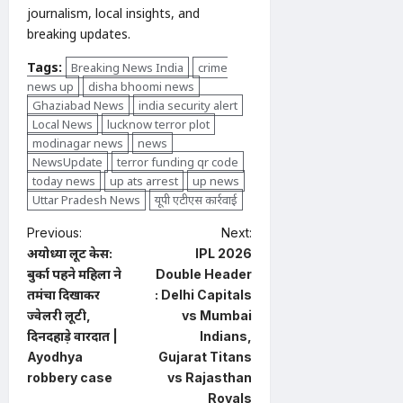
journalism, local insights, and
breaking updates.
Tags:
Breaking News India
crime
news up
disha bhoomi news
Ghaziabad News
india security alert
Local News
lucknow terror plot
modinagar news
news
NewsUpdate
terror funding qr code
today news
up ats arrest
up news
Uttar Pradesh News
यूपी एटीएस कार्रवाई
P
Previous:
Next:
अयोध्या लूट केस:
IPL 2026
o
बुर्का पहने महिला ने
Double Header
s
तमंचा दिखाकर
: Delhi Capitals
t
ज्वेलरी लूटी,
vs Mumbai
दिनदहाड़े वारदात |
Indians,
n
Ayodhya
Gujarat Titans
a
robbery case
vs Rajasthan
Royals
v