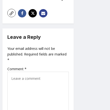
i
g
a
t
Leave a Reply
i
o
Your email address will not be
n
published.
Required fields are marked
*
Comment
*