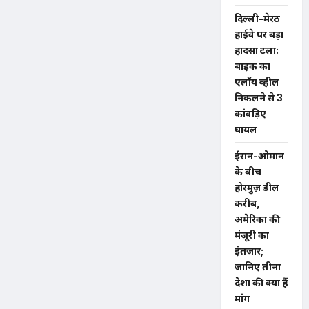
दिल्ली-मेरठ
हाईवे पर बड़ा
हादसा टला:
बाइक का
एलॉय व्हील
निकलने से 3
कांवड़िए
घायल
ईरान-ओमान
के बीच
होरमुज़ डील
करीब,
अमेरिका की
मंजूरी का
इंतजार;
जानिए तीनों
देशों की क्या हैं
मांगें