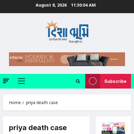
Skip
August 8, 2026
11:30:05 AM
to
content
Subscribe
Primary
Menu
Home
priya death case
priya death case