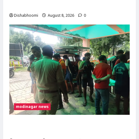
मोदीनगर पहुंचीं, डसना देवी मंदिर में करेंगी जलाभिषेक
Dishabhoomi
August 8, 2026
0
modinagar news
मोदीनगर में कांवड़िए को अज्ञात वाहन ने मारी टक्कर,
एक पैर फ्रैक्चर; गाजियाबाद रेफर