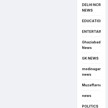
DELHI NCR
NEWS
EDUCATION
ENTERTAINME
Ghaziabad
News
GK NEWS
modinagar
news
Muzaffarnagar
news
POLITICS