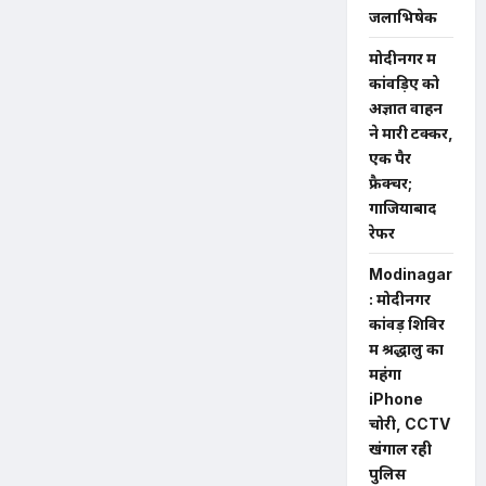
जलाभिषेक
मोदीनगर में
कांवड़िए को
अज्ञात वाहन
ने मारी टक्कर,
एक पैर
फ्रैक्चर;
गाजियाबाद
रेफर
Modinagar
: मोदीनगर
कांवड़ शिविर
में श्रद्धालु का
महंगा
iPhone
चोरी, CCTV
खंगाल रही
पुलिस