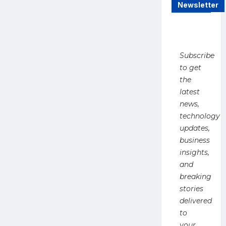
Newsletter
Case
:
दहेज
हत्या
केस
से
झांसी
में
Subscribe
शादी
to get
के
15
the
महीने
बाद
latest
बेटी
news,
की
संदिग्ध
technology
मौत,
पिता
updates,
ने
लगाया
business
हत्या
insights,
का
आरोप
and
breaking
stories
delivered
to
your