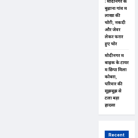
: मोदीनगर के
बुढ़ाना गांव में
लाखों की
चोरी, नकदी
और जेवर
लेकर फरार
हुए चोर
मोदीनगर में
बाइक के टायर
में छिपा मिला
कोबरा,
परिवार की
सूझबूझ से
टला बड़ा
हादसा
Recent