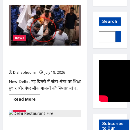
Search
news
New Delhi : जंतर-मंतर से अस्पताल ले जाए
गए सोनम वांगचुक, भूख हड़ताल जारी; पत्नी
ने उठाए सवाल
Dishabhoomi
July 18, 2026
0
New Delhi : नई दिल्ली में जंतर-मंतर पर शिक्षा
सुधार और पेपर लीक मामलों की निष्पक्ष जांच...
Read
Read More
more
about
news
New
Delhi
:
जंतर-
Subscribe
Delhi Restaurant Fire : दिल्ली के
मंतर
to Our