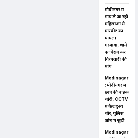
मोदीनगर में
गाय ले जा रही
महिलाओं से
मारपीट का
मामला
गरमाया, थाने
का घेराव कर
गिरफ्तारी की
मांग
Modinagar
: मोदीनगर में
छात्र की बाइक
चोरी, CCTV
में कैद हुआ
चोर; पुलिस
जांच में जुटी
Modinagar