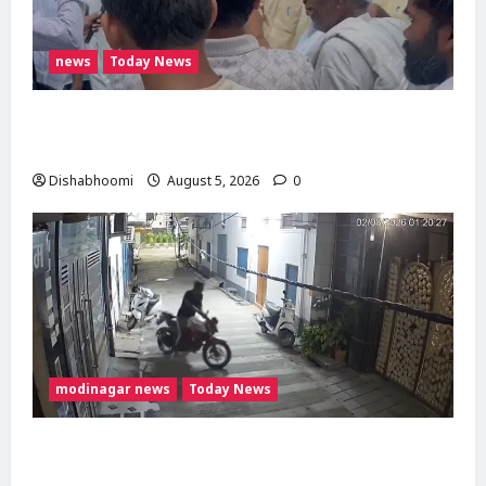
news
Today News
मोदीनगर में गाय ले जा रही महिलाओं से मारपीट का
मामला गरमाया, थाने का घेराव कर गिरफ्तारी की मांग
Dishabhoomi
August 5, 2026
0
modinagar news
Today News
Modinagar : मोदीनगर में छात्र की बाइक चोरी,
CCTV में कैद हुआ चोर; पुलिस जांच में जुटी