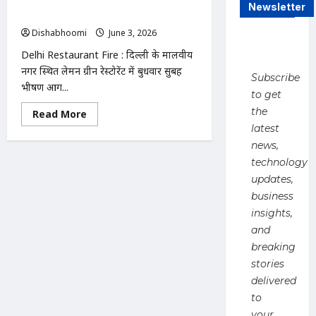
मालवीय नगर में रेस्टोरेंट हादसा: 20 लोगों की
से
Newsletter
अस्पताल
मौत, रेस्क्यू ऑपरेशन जारी
ले
जाए
Dishabhoomi
June 3, 2026
0
गए
सोनम
Delhi Restaurant Fire : दिल्ली के मालवीय
वांगचुक,
नगर स्थित लेमन ग्रीन रेस्टोरेंट में बुधवार सुबह
भूख
Subscribe
हड़ताल
भीषण आग...
जारी;
to get
पत्नी
ने
the
Read
Read More
उठाए
more
latest
सवाल
about
Delhi
news,
Restaurant
Fire
technology
:
updates,
दिल्ली
के
business
मालवीय
नगर
insights,
में
and
रेस्टोरेंट
हादसा:
breaking
20
लोगों
stories
की
मौत,
delivered
रेस्क्यू
to
ऑपरेशन
जारी
your