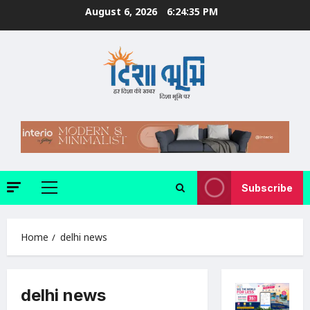
Skip
August 6, 2026
6:24:35 PM
to
content
Subscribe
Primary
Menu
Home
delhi news
delhi news