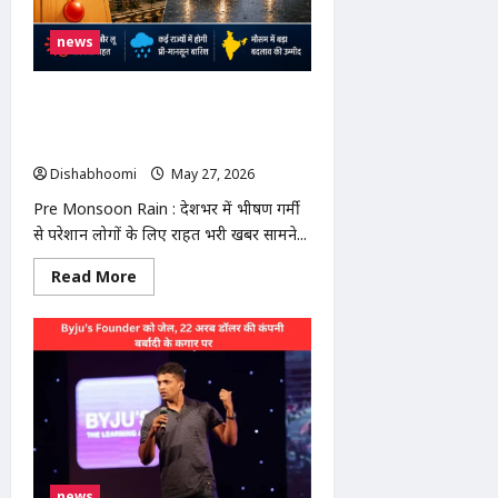
news
Pre Monsoon Rain : 29 मई से बदलेगा
मौसम! देश के 90% हिस्से में प्री-मानसून
बारिश, बांदा में फिर 47°C पार
Dishabhoomi
May 27, 2026
0
Pre Monsoon Rain : देशभर में भीषण गर्मी
से परेशान लोगों के लिए राहत भरी खबर सामने...
Read
Read More
more
about
Pre
Monsoon
Rain
:
29
मई
से
बदलेगा
मौसम!
देश
के
90%
news