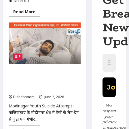
मामला सामने...
मारा’
Bre
Read
Read More
more
about
New
Jhansi
Dowry
Case
Upd
:
दहेज
हत्या
केस
से
झांसी
U.P
में
शादी
के
15
Modinagar Youth Suicide Attempt :
महीने
दोस्ती में मिला धोखा! 15 लाख रुपए के विवाद
बाद
बेटी
में युवक ने खाया जहर, ICU में जिंदगी और मौत
की
से जंग
संदिग्ध
मौत,
Dishabhoomi
June 2, 2026
0
पिता
ने
Modinagar Youth Suicide Attempt :
We
लगाया
respect
हत्या
गाजियाबाद के मोदीनगर क्षेत्र में पैसों के लेन-देन
का
your
से जुड़ा एक गंभीर...
आरोप
privacy.
Unsubscribe