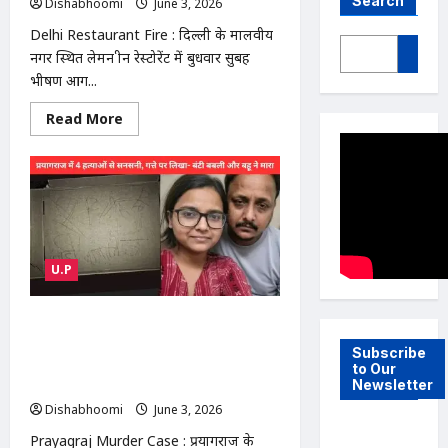
Search
Dishabhoomi
June 3, 2026
0
Delhi Restaurant Fire : दिल्ली के मालवीय
नगर स्थित लेमन ग्रीन रेस्टोरेंट में बुधवार सुबह
भीषण आग...
Read
Read More
more
about
Delhi
Restaurant
Fire
:
दिल्ली
के
मालवीय
नगर
U.P
में
रेस्टोरेंट
हादसा:
20
Prayagraj Murder Case : प्रयागराज में
लोगों
की
करोड़पति परिवार का सामूहिक कत्ल! घर में
Subscribe
मौत,
मिली 4 लाशें, गत्ते पर लिखा- ‘बंटी, बबली
रेस्क्यू
to Our
ऑपरेशन
और बहू ने मारा’
Newsletter
जारी
Dishabhoomi
June 3, 2026
0
Prayagraj Murder Case : प्रयागराज के