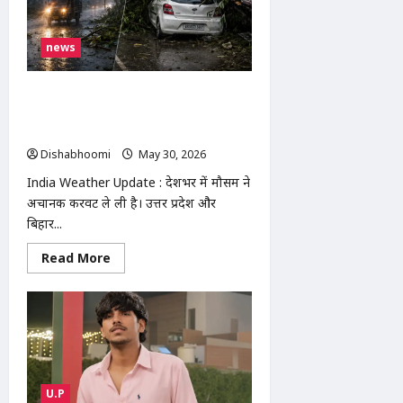
अलर्ट
पर
news
India Weather Update : यूपी-बिहार में
मौसम का कहर आंधी-तूफान से 48 की मौत,
यूपी में 31 और बिहार में 17 ने गंवाई जान
Dishabhoomi
May 30, 2026
0
India Weather Update : देशभर में मौसम ने
अचानक करवट ले ली है। उत्तर प्रदेश और
बिहार...
Read
Read More
more
about
India
Weather
Update
:
यूपी-
बिहार
में
मौसम
U.P
का