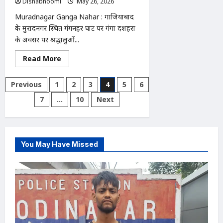
Dishabhoomi
May 26, 2026
0
5
घंटे
Muradnagar Ganga Nahar : गाजियाबाद
में
पाया
के मुरादनगर स्थित गंगनहर घाट पर गंगा दशहरा
काबू
के अवसर पर श्रद्धालुओं...
Read
Read More
more
about
Muradnagar
Posts
Previous
1
2
3
4
5
6
Ganga
Nahar
pagination
7
…
10
Next
:
मुरादनगर
गंगनहर
पर
गंगा
दशहरा
स्नान
You May Have Missed
में
अव्यवस्था,
महिलाओं
को
हुई
परेशानी