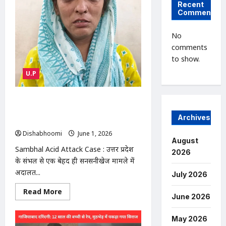
सख्त,
Recent
बोले-
Comments
छुरेबाजी
बर्दाश्त
नहीं,
No
शस्त्र
उठाना
comments
होगा,कानून
to show.
से
खिलवाड़
करने
U.P
वालों
को
नहीं
Sambhal Acid Attack Case : संभल
छोड़ेंगे
कोर्ट का बड़ा फैसला: पति पर तेजाब डालने
Archives
वाली पत्नी को उम्रकैद की सजा
Dishabhoomi
June 1, 2026
0
August
Sambhal Acid Attack Case : उत्तर प्रदेश
2026
के संभल से एक बेहद ही सनसनीखेज मामले में
अदालत...
July 2026
Read
Read More
June 2026
more
about
Sambhal
May 2026
Acid