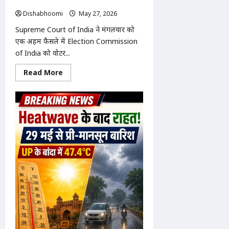
स्कूटी,
को सही ठहराया
2027
Dishabhoomi
May 27, 2026
0
चुनाव
से
Supreme Court of India ने मंगलवार को
पहले
योगी
एक अहम फैसले में Election Commission
सरकार
का
of India को वोटर...
बड़ा
दांव
Read
Read More
more
about
सुप्रीम
कोर्ट
ने
चुनाव
आयोग
के
SIR
अधिकार
को
सही
ठहराया