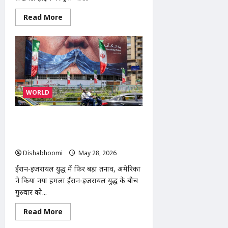
Read
Read More
more
about
Gorakhpur
Fire
Accident
:
गोरखपुर
में
ट्रक-
डंपर
WORLD
टक्कर
के
बाद
आग,
Iran-Israel War LIVE: अमेरिका का ईरान
ड्राइवर-
पर फिर हमला, कुवैत पर मिसाइल और ड्रोन
क्लीनर
जिंदा
अटैक से बढ़ा तनाव
जले,
सिर्फ
Dishabhoomi
May 28, 2026
0
कंकाल
बचे
ईरान-इजरायल युद्ध में फिर बड़ा तनाव, अमेरिका
ने किया नया हमला ईरान-इजरायल युद्ध के बीच
गुरुवार को...
Read
Read More
more
about