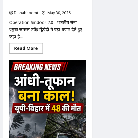
गया,
तीनों सेनाएं 24 घंटे अलर्ट पर
CM
फंड
Dishabhoomi
May 30, 2026
0
से
परिवार
Operation Sindoor 2.0 : भारतीय सेना
को
₹5
प्रमुख जनरल उपेंद्र द्विवेदी ने बड़ा बयान देते हुए
लाख
कहा है...
सहायता
Read
Read More
more
about
Operation
Sindoor
2.0
:
ऑपरेशन
सिंदूर
2.0
की
तैयारी!
आर्मी
चीफ
का
बड़ा
बयान,
तीनों
सेनाएं
24
घंटे