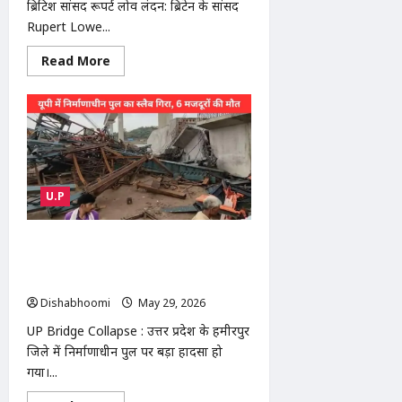
काबू
ब्रिटिश सांसद रूपर्ट लोव लंदन: ब्रिटेन के सांसद
Rupert Lowe...
Read
Read More
more
about
‘भारतीय
और
पाकिस्तानी
हमारी
नौकरियां
ले
रहे
हैं’:
U.P
ब्रिटिश
सांसद
रूपर्ट
लोव
UP Bridge Collapse : आंधी-बारिश के
के
बयान
बीच बड़ा हादसा, यूपी में निर्माणाधीन पुल का
पर
स्लैब गिरा, 6 मजदूरों की दर्दनाक मौत
बवाल
Dishabhoomi
May 29, 2026
0
UP Bridge Collapse : उत्तर प्रदेश के हमीरपुर
जिले में निर्माणाधीन पुल पर बड़ा हादसा हो
गया।...