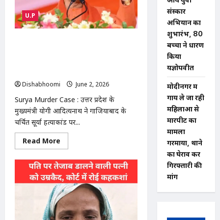
मिसाइल
संस्कार
हमले
U.P
में
अभियान का
इमारतें
शुभारंभ, 80
ढही;
कई
Surya Murder Case : सूर्या मर्डर केस में
बच्चों ने धारण
लोगों
योगी सख्त, बोले- छुरेबाजी बर्दाश्त नहीं, शस्त्र
के
किया
मलबे
उठाना होगा,कानून से खिलवाड़ करने वालों को
यज्ञोपवीत
में
नहीं छोड़ेंगे
फंसे
होने
Dishabhoomi
June 2, 2026
0
मोदीनगर में
की
आशंका
गाय ले जा रही
Surya Murder Case : उत्तर प्रदेश के
महिलाओं से
मुख्यमंत्री योगी आदित्यनाथ ने गाजियाबाद के
मारपीट का
चर्चित सूर्या हत्याकांड पर...
मामला
Read
Read More
गरमाया, थाने
more
about
का घेराव कर
Surya
गिरफ्तारी की
Murder
Case
मांग
:
सूर्या
मर्डर
केस
में
योगी