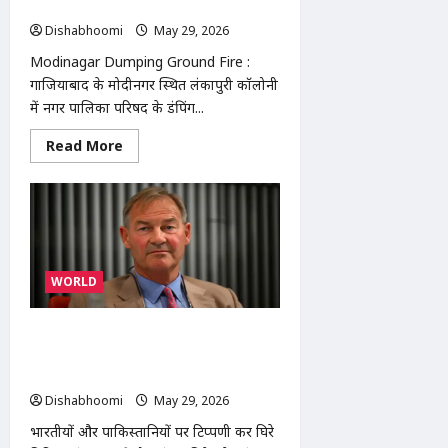
दमकल गाड़ियों ने 3 घंटे में पाया काबू
झटका
Dishabhoomi
May 29, 2026
0
Modinagar Dumping Ground Fire :
गाजियाबाद के मोदीनगर स्थित लंकापुरी कॉलोनी
में नगर पालिका परिषद के डंपिंग...
Read
Read More
more
about
Modinagar
Dumping
Ground
Fire
:
मोदीनगर
डंपिंग
WORLD
ग्राउंड
में
भीषण
आग,
‘भारतीय और पाकिस्तानी हमारी नौकरियां ले
4
दमकल
रहे हैं’: ब्रिटिश सांसद रूपर्ट लोव के बयान पर
गाड़ियों
बवाल
ने
3
Dishabhoomi
May 29, 2026
0
घंटे
में
भारतीयों और पाकिस्तानियों पर टिप्पणी कर घिरे
पाया