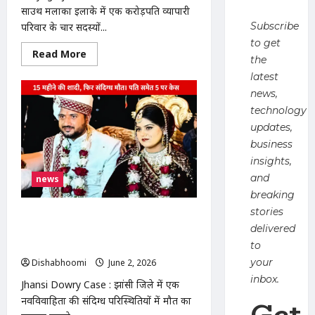
साउथ मलाका इलाके में एक करोड़पति व्यापारी
Subscribe
परिवार के चार सदस्यों...
to get
Read
Read More
the
more
about
latest
Prayagraj
Murder
news,
Case
technology
:
प्रयागराज
updates,
में
करोड़पति
business
परिवार
का
insights,
सामूहिक
and
news
कत्ल!
घर
breaking
में
मिली
stories
Jhansi Dowry Case : दहेज हत्या केस से
4
delivered
लाशें,
झांसी में शादी के 15 महीने बाद बेटी की संदिग्ध
गत्ते
मौत, पिता ने लगाया हत्या का आरोप
to
पर
लिखा-
your
Dishabhoomi
June 2, 2026
0
‘बंटी,
बबली
inbox.
Jhansi Dowry Case : झांसी जिले में एक
और
बहू
Get
नवविवाहिता की संदिग्ध परिस्थितियों में मौत का
ने