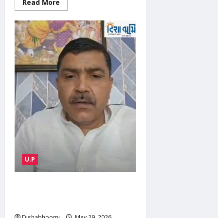
Read
Read More
more
about
UP
Bridge
Collapse
:
आंधी-
बारिश
के
बीच
बड़ा
हादसा,
यूपी
में
निर्माणाधीन
पुल
का
स्लैब
गिरा,
6
मजदूरों
की
दर्दनाक
U.P
मौत
Modinagar Farmer Protest :
मोदीनगर तहसील में किसानों का बड़ा प्रदर्शन,
टूटी सड़कों और महंगाई पर गरजे बबली गुर्जर
Dishabhoomi
May 29, 2026
0