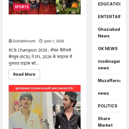
साल
EDUCATION
की
SPORTS
मासूम
से
3
ENTERTAINME
महीने
RCB Champion 2026 : RCB बनी IPL
तक
2026 चैंपियन, वैभव सूर्यवंशी ने जीते 5
रेप,
Ghaziabad
प्रेग्नेंट
अवॉर्ड , ऑरेंज कैप के साथ जीते करोड़ों दिल
News
होने
पर
Dishabhoomi
June 1, 2026
0
परिजन
को
GK NEWS
RCB Champion 2026 : रॉयल चैलेंजर्स
पता
बेंगलुरु (RCB) ने IPL 2026 के फाइनल में
चला;
मुठभेड़
modinagar
गुजरात टाइटंस को...
में
news
आरोपी
सिराज
Read
Read More
गिरफ्तार
more
Muzaffarnagar
about
RCB
Champion
news
2026
:
RCB
POLITICS
बनी
IPL
2026
चैंपियन,
Share
वैभव
Market
सूर्यवंशी