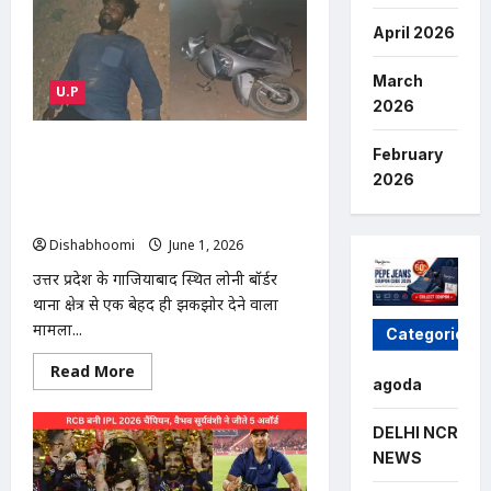
Attack
Case
:
April 2026
संभल
कोर्ट
का
March
U.P
बड़ा
2026
फैसला:
पति
पर
Ghaziabad Loni News : 12 साल की
तेजाब
February
डालने
मासूम से 3 महीने तक रेप, प्रेग्नेंट होने पर
2026
वाली
परिजन को पता चला; मुठभेड़ में आरोपी सिराज
पत्नी
को
गिरफ्तार
उम्रकैद
Dishabhoomi
June 1, 2026
0
की
सजा
उत्तर प्रदेश के गाजियाबाद स्थित लोनी बॉर्डर
थाना क्षेत्र से एक बेहद ही झकझोर देने वाला
मामला...
Categories
Read
Read More
more
agoda
about
Ghaziabad
Loni
DELHI NCR
News
NEWS
:
12