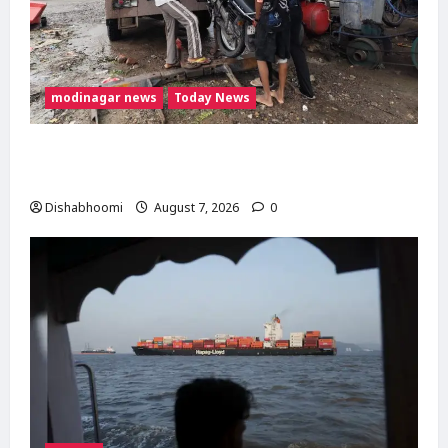
modinagar news
Today News
दिल्ली-मेरठ हाईवे पर बड़ा हादसा टला: बाइक का एलॉय
व्हील निकलने से 3 कांवड़िए घायल
Dishabhoomi
August 7, 2026
0