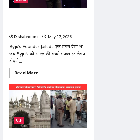
हिस्से
में
प्री-
मानसून
Byju’s Founder Jailed, कभी भारत की
बारिश,
नंबर-1 EdTech, अब कोर्ट केस और कर्ज में
बांदा
में
डूबी
फिर
Dishabhoomi
May 27, 2026
0
47°C
पार
Byju’s Founder Jailed : एक समय ऐसा था
जब Byju’s को भारत की सबसे सफल स्टार्टअप
कंपनी...
Read
Read More
more
about
Byju’s
Founder
Jailed,
कभी
भारत
की
नंबर-1
EdTech,
U.P
अब
कोर्ट
केस
और
Modinagar Mahamaya Devi
कर्ज