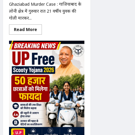
Ghaziabad Murder Case : गाजियाबाद के
लोनी क्षेत्र में गुरुवार रात 21 वर्षीय युवक की
गोली मारकर...
Read
Read More
more
about
Ghaziabad
Murder
Case
:
गाजियाबाद
में
युवक
की
गोली
मारकर
हत्या,
पुलिस
भर्ती
की
कर
रहा
था
तैयारी
U.P