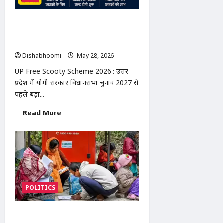
UP Free Scooty Scheme 2026 : UP
में 50 हजार बेटियों को फ्री स्कूटी, 2027
चुनाव से पहले योगी सरकार का बड़ा दांव
Dishabhoomi
May 28, 2026
0
UP Free Scooty Scheme 2026 : उत्तर
प्रदेश में योगी सरकार विधानसभा चुनाव 2027 से
पहले बड़ा...
Read
Read More
more
about
UP
Free
Scooty
Scheme
2026
:
UP
में
POLITICS
50
हजार
बेटियों
को
सुप्रीम कोर्ट ने चुनाव आयोग के SIR अधिकार
फ्री