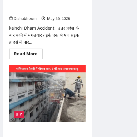
मांस,
रहे 4 दोस्तों की दर्दनाक मौत, हाईवे पर ट्रेलर में
हिंदू
संगठनों
घुसी इनोवा
का
Dishabhoomi
May 26, 2026
0
हंगामा
kainchi Dham Accident : उत्तर प्रदेश के
बाराबंकी में मंगलवार तड़के एक भीषण सड़क
हादसे में चार...
Read
Read More
more
about
kainchi
Dham
Accident
:
कैंची
धाम
जा
रहे
4
दोस्तों
की
दर्दनाक
U.P
मौत,
हाईवे
पर
ट्रेलर
Ghaziabad Factory Fire : गाजियाबाद
में
की इलेक्ट्रॉनिक्स फैक्ट्री में भीषण आग, 25