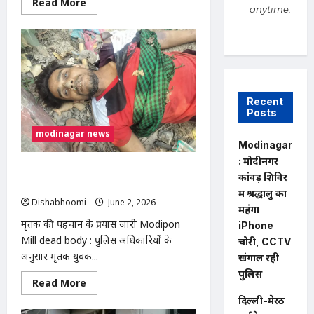
Read
Read More
anytime.
more
about
Modinagar
Youth
Suicide
Attempt
:
दोस्ती
में
मिला
Recent
धोखा!
Posts
15
लाख
modinagar news
रुपए
Modinagar
के
विवाद
: मोदीनगर
में
मोदीपॉन मिल गेट के बाहर अज्ञात युवक का
कांवड़ शिविर
युवक
शव मिलने से सनसनी, जांच में जुटी पुलिस
ने
में श्रद्धालु का
खाया
Dishabhoomi
June 2, 2026
0
जहर,
महंगा
ICU
मृतक की पहचान के प्रयास जारी Modipon
iPhone
में
जिंदगी
Mill dead body : पुलिस अधिकारियों के
चोरी, CCTV
और
अनुसार मृतक युवक...
मौत
खंगाल रही
से
पुलिस
जंग
Read
Read More
more
दिल्ली-मेरठ
about
मोदीपॉन