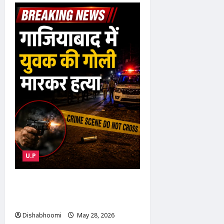
Iran-
Israel
War
LIVE:
अमेरिका
का
ईरान
पर
फिर
हमला,
कुवैत
पर
मिसाइल
और
ड्रोन
अटैक
से
बढ़ा
तनाव
U.P
Ghaziabad Murder Case : गाजियाबाद
में युवक की गोली मारकर हत्या, पुलिस भर्ती
की कर रहा था तैयारी
Dishabhoomi
May 28, 2026
0