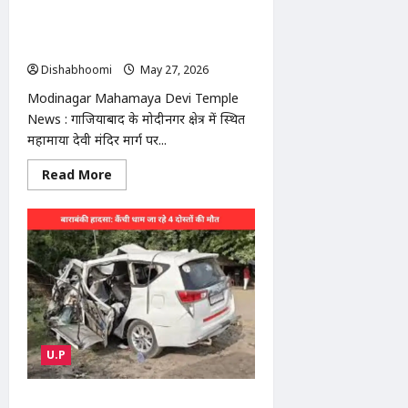
में
Temple News : मोदीनगर में महामाया देवी
डूबी
मंदिर के पास सड़क पर मिला मांस, हिंदू संगठनों
का हंगामा
Dishabhoomi
May 27, 2026
0
Modinagar Mahamaya Devi Temple
News : गाजियाबाद के मोदीनगर क्षेत्र में स्थित
महामाया देवी मंदिर मार्ग पर...
Read
Read More
more
about
Modinagar
Mahamaya
Devi
Temple
News
:
मोदीनगर
में
महामाया
देवी
मंदिर
के
U.P
पास
सड़क
पर
मिला
kainchi Dham Accident : कैंची धाम जा