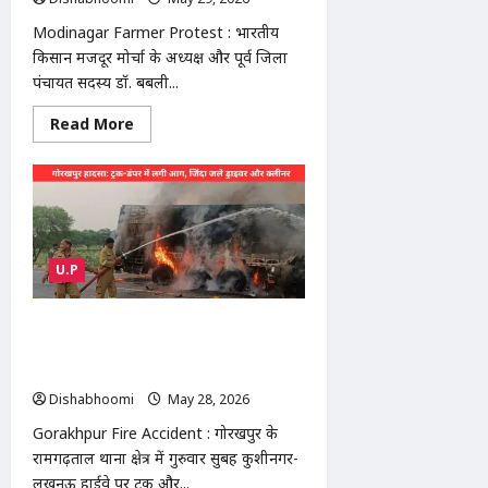
Modinagar Farmer Protest : भारतीय
किसान मजदूर मोर्चा के अध्यक्ष और पूर्व जिला
पंचायत सदस्य डॉ. बबली...
Read
Read More
more
about
Modinagar
Farmer
Protest
:
मोदीनगर
तहसील
में
U.P
किसानों
का
बड़ा
प्रदर्शन,
Gorakhpur Fire Accident : गोरखपुर में
टूटी
ट्रक-डंपर टक्कर के बाद आग, ड्राइवर-क्लीनर
सड़कों
और
जिंदा जले, सिर्फ कंकाल बचे
महंगाई
पर
Dishabhoomi
May 28, 2026
0
गरजे
बबली
Gorakhpur Fire Accident : गोरखपुर के
गुर्जर
रामगढ़ताल थाना क्षेत्र में गुरुवार सुबह कुशीनगर-
लखनऊ हाईवे पर ट्रक और...