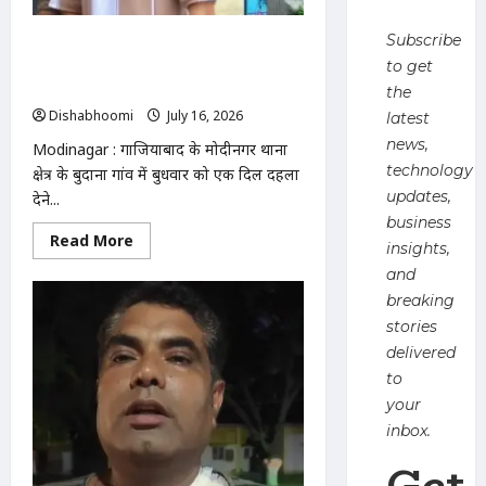
जारी;
पत्नी
ने
Subscribe
Modinagar : मोदीनगर के बुदाना गांव में बेटे
उठाए
सवाल
ने पिता को गोली मारकर उतारा मौत के घाट,
to get
आरोपी फरार
the
Dishabhoomi
July 16, 2026
0
latest
news,
Modinagar : गाजियाबाद के मोदीनगर थाना
technology
क्षेत्र के बुदाना गांव में बुधवार को एक दिल दहला
updates,
देने...
business
Read
Read More
insights,
more
about
and
Modinagar
:
breaking
मोदीनगर
stories
के
बुदाना
delivered
गांव
में
to
बेटे
your
ने
पिता
inbox.
को
गोली
Get
मारकर
उतारा