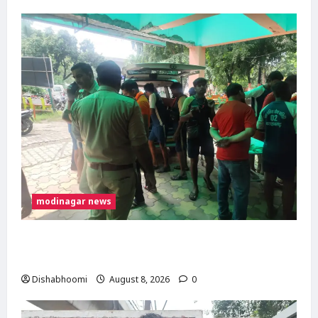
modinagar news
मोदीनगर में कांवड़िए को अज्ञात वाहन ने मारी टक्कर,
एक पैर फ्रैक्चर; गाजियाबाद रेफर
Dishabhoomi
August 8, 2026
0