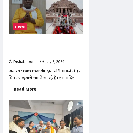
कोचिंग
संस्थानों
की
सीलिंग
के
विरोध
news
में
शिक्षकों
का
प्रदर्शन,
Ram Mandir दान चोरी मामला: चंपत राय ने
एसडीएम
टिन्नू यादव को बताया पूरे घोटाले का मुख्य
को
सौंपा
किरदार
ज्ञापन
Dishabhoomi
July 2, 2026
0
अयोध्या: ram mandir दान चोरी मामले में हर
दिन नए खुलासे सामने आ रहे हैं। राम मंदिर...
Read
Read More
more
about
Ram
Mandir
दान
चोरी
मामला:
चंपत
राय
ने