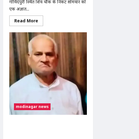
गोविंदपुरी स्थित शिव चौक के निकट सोमवार को
एक अज्ञात...
Read
Read More
more
about
मोदीनगर
के
गोविंदपुरी
में
नाले
से
मिला
अज्ञात
व्यक्ति
का
शव,
जांच
में
जुटी
पुलिस
modinagar news
मोदीनगर में तेज रफ्तार ट्रक की टक्कर से
व्यक्ति की मौत, चालक फरार; पुलिस CCTV
फुटेज से कर रही तलाश