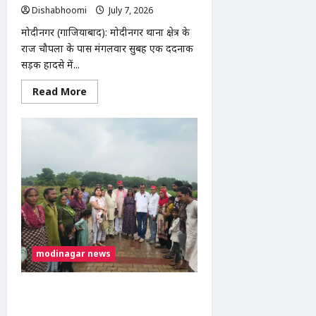
Dishabhoomi
July 7, 2026
0
मोदीनगर (गाजियाबाद): मोदीनगर थाना क्षेत्र के
राज चौपला के पास मंगलवार सुबह एक दर्दनाक
सड़क हादसे में...
Read
Read More
more
about
मोदीनगर
में
तेज
रफ्तार
ट्रक
की
टक्कर
से
व्यक्ति
की
मौत,
चालक
फरार;
पुलिस
modinagar news
CCTV
फुटेज
से
कर
अखिलेश यादव के जन्मदिवस पर मुरादनगर में
रही
सपा महिला सभा का सघन वृक्षारोपण
तलाश