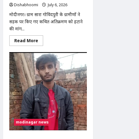
Dishabhoomi
July 6, 2026
0
मोदीनगर। ग्राम सारा गोविंदपुरी के ग्रामीणों ने
सड़क पर किए गए कथित अतिक्रमण को हटाने
की मांग...
Read
Read More
more
about
मोदीनगर:
सड़क
अतिक्रमण
हटाने
की
मांग
को
लेकर
ग्रामीणों
ने
तहसील
दिवस
में
सौंपा
ज्ञापन,
निर्माण
modinagar news
कार्य
रोकने
की
उठाई
मोदीनगर: पूठरी गांव में युवक की धारदार