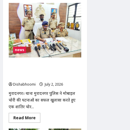
मोदीनगर
में
तेज
रफ्तार
कार
का
कहर,
DTDC
कोरियर
की
टाटा
मैजिक
news
को
मारी
टक्कर,
चालक
मुरादनगर पुलिस ने शातिर मोबाइल चोर को
व
किया गिरफ्तार, 12 चोरी के मोबाइल और
सहचालक
घायल
नकदी बरामद
Dishabhoomi
July 2, 2026
0
मुरादनगर। थाना मुरादनगर पुलिस ने मोबाइल
चोरी की घटनाओं का सफल खुलासा करते हुए
एक शातिर चोर...
Read
Read More
more
about
मुरादनगर