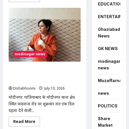
more
EDUCATION
about
मोदीनगर
में
100
ENTERTAINME
साल
पुरानी
श्मशान
Ghaziabad
भूमि
News
पर
अवैध
कब्जे
GK NEWS
का
आरोप,
modinagar news
भाकियू
(तेवतिया)
modinagar
ने
news
दी
मोदीनगर फफराना रोड पर दामाद ने ससुर की
आंदोलन
चाकू मारकर हत्या, लव मैरिज के बाद
की
Muzaffarnagar
चेतावनी
पारिवारिक विवाद बना खूनी
Dishabhoomi
July 10, 2026
0
news
मोदीनगर: गाजियाबाद के मोदीनगर थाना क्षेत्र
स्थित फफराना रोड पर शुक्रवार रात एक दिल
POLITICS
दहला देने वाली...
Share
Read
Read More
more
Market