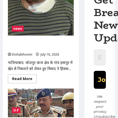
मौत
के
Bre
घाट,
आरोपी
फरार
New
news
Upd
खेत से निकलने से रोकने पर किसान पर हमला,
फावड़े और डंडों से मारपीट, पुलिस जांच में जुटी
Dishabhoomi
July 16, 2026
0
गाजियाबाद: भोजपुर थाना क्षेत्र के गांव ईसापुर में
खेत से निकलने को लेकर हुए विवाद ने हिंसक...
Read
Read More
more
about
खेत
से
निकलने
We
से
respect
रोकने
your
पर
U.P
किसान
privacy.
पर
Unsubscribe