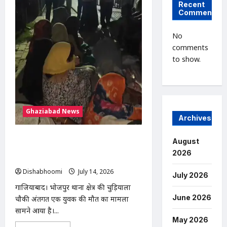
Pink
Recent
Booth
Comments
Youth
Death
:
No
गाजियाबाद
में
comments
पिंक
to show.
बूथ
के
बाहर
युवक
की
मौत,
30
मिनट
Ghaziabad News
तक
Archives
सड़क
पर
तड़पता
गाजियाबाद में युवक की मौत: खेत में ले जाकर
August
रहा
बेरहमी से पिटाई का आरोप, चुड़ियाला पुलिस
2026
चौकी के सामने शव रखकर प्रदर्शन
Dishabhoomi
July 14, 2026
0
July 2026
गाजियाबाद। भोजपुर थाना क्षेत्र की चुड़ियाला
June 2026
चौकी अंतर्गत एक युवक की मौत का मामला
सामने आया है।...
May 2026