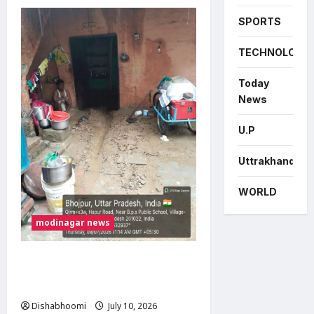
about
मोदीनगर
फफराना
SPORTS
रोड
पर
दामाद
TECHNOLOGY
ने
ससुर
की
Today
चाकू
मारकर
News
हत्या,
लव
मैरिज
U.P
के
बाद
पारिवारिक
Uttrakhand
विवाद
बना
खूनी
WORLD
modinagar news
भोजपुर में बारिश से गरीब दिव्यांग दंपति का
मकान ढहा, प्रशासन से आर्थिक सहायता की
गुहार
Dishabhoomi
July 10, 2026
0