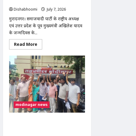
अभियान, देवव्रत धामा ने सुनीं जनसमस्याएं
Dishabhoomi
July 7, 2026
0
मुरादनगर। समाजवादी पार्टी के राष्ट्रीय अध्यक्ष
एवं उत्तर प्रदेश के पूर्व मुख्यमंत्री अखिलेश यादव
के जन्मदिवस के...
Read
Read More
more
about
अखिलेश
यादव
के
जन्मदिवस
पर
मुरादनगर
में
सपा
महिला
सभा
का
सघन
modinagar news
वृक्षारोपण
अभियान,
देवव्रत
धामा
मोदीनगर: सड़क अतिक्रमण हटाने की मांग को
ने
लेकर ग्रामीणों ने तहसील दिवस में सौंपा ज्ञापन,
सुनीं
जनसमस्याएं
निर्माण कार्य रोकने की उठाई मांग