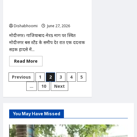
मोदीनगर बस स्टैंड के पास दर्दनाक सड़क
हादसा: बरेली निवासी युवक की उपचार के
दौरान मौत
Dishabhoomi
June 27, 2026
0
मोदीनगर। गाजियाबाद-मेरठ मार्ग पर स्थित
मोदीनगर बस स्टैंड के समीप देर रात एक दर्दनाक
सड़क हादसे में...
Read
Read More
more
about
मोदीनगर
Posts
Previous
1
2
3
4
5
बस
स्टैंड
pagination
…
10
Next
के
पास
दर्दनाक
सड़क
हादसा:
बरेली
निवासी
You May Have Missed
युवक
की
उपचार
के
दौरान