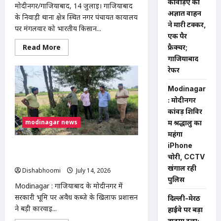
कांवड़िए को
मोदीनगर/गाजियाबाद, 14 जुलाई। गाजियाबाद
अज्ञात वाहन
के निवाड़ी थाना क्षेत्र स्थित नगर पंचायत कार्यालय
ने मारी टक्कर,
पर मंगलवार को भारतीय किसान...
एक पैर
Read
Read More
फ्रैक्चर;
more
गाजियाबाद
about
निवाड़ी
रेफर
नगर
पंचायत
में
Modinagar
भ्रष्टाचार
: मोदीनगर
के
आरोपों
कांवड़ शिविर
पर
modinagar news
भाकियू
में श्रद्धालु का
(टिकैत)
महंगा
का
धरना,
iPhone
मोदीनगर में 13 बीघा सरकारी जमीन से अवैध
निष्पक्ष
चोरी, CCTV
जांच
कब्जा हटाया, प्रशासन की बड़ी कार्रवाई
की
खंगाल रही
Dishabhoomi
July 14, 2026
0
मांग
पुलिस
Modinagar : गाजियाबाद के मोदीनगर में
सरकारी भूमि पर अवैध कब्जे के खिलाफ प्रशासन
दिल्ली-मेरठ
ने बड़ी कार्रवाई...
हाईवे पर बड़ा
हादसा टला: