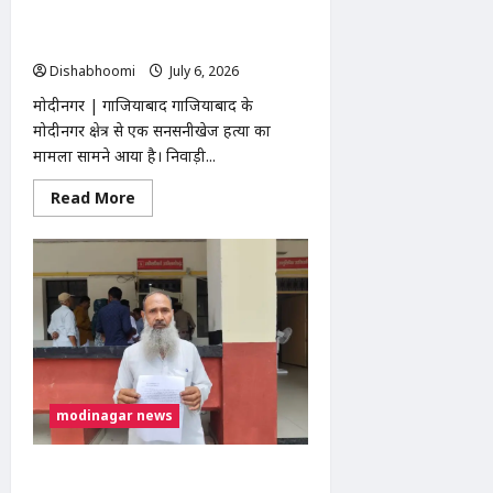
मांग
हथियार से हत्या, ईंख के खेत में मिला खून से
लथपथ शव
Dishabhoomi
July 6, 2026
0
मोदीनगर | गाजियाबाद गाजियाबाद के
मोदीनगर क्षेत्र से एक सनसनीखेज हत्या का
मामला सामने आया है। निवाड़ी...
Read
Read More
more
about
मोदीनगर:
पूठरी
गांव
में
युवक
की
धारदार
हथियार
से
हत्या,
ईंख
के
modinagar news
खेत
में
मिला
खून
मोदीनगर तहसील में BPL राशन कार्ड बनाने के
से