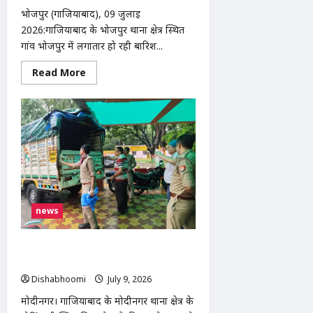
भोजपुर (गाजियाबाद), 09 जुलाई
2026:गाजियाबाद के भोजपुर थाना क्षेत्र स्थित
गांव भोजपुर में लगातार हो रही बारिश...
Read
Read More
more
about
भोजपुर
में
बारिश
से
गरीब
दिव्यांग
दंपति
का
मकान
ढहा,
प्रशासन
से
news
आर्थिक
सहायता
की
गुहार
मोदीनगर के गोविंदपुरी में नाले से मिला अज्ञात
व्यक्ति का शव, जांच में जुटी पुलिस
Dishabhoomi
July 9, 2026
0
मोदीनगर। गाजियाबाद के मोदीनगर थाना क्षेत्र के