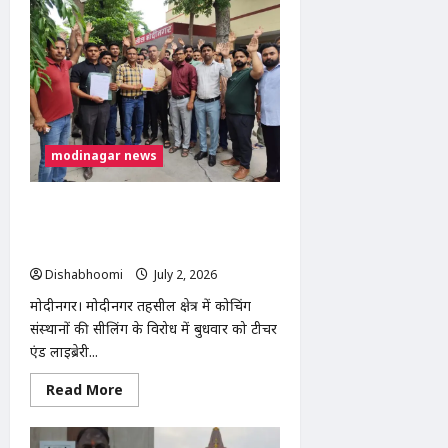
पुलिस
ने
शातिर
मोबाइल
चोर
को
किया
गिरफ्तार,
12
चोरी
के
modinagar news
मोबाइल
और
नकदी
बरामद
मोदीनगर में कोचिंग संस्थानों की सीलिंग के
विरोध में शिक्षकों का प्रदर्शन, एसडीएम को
सौंपा ज्ञापन
Dishabhoomi
July 2, 2026
0
मोदीनगर। मोदीनगर तहसील क्षेत्र में कोचिंग
संस्थानों की सीलिंग के विरोध में बुधवार को टीचर
एंड लाइब्रेरी...
Read
Read More
more
about
मोदीनगर
में