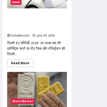
news
के
सामने
हनुमान
चालीसा
दिल्ली EV पॉलिसी 2026: ₹30 लाख तक की
का
पाठ
इलेक्ट्रिक कारों पर रोड टैक्स और रजिस्ट्रेशन
फ्री, 2028 से पेट्रोल-CNG टू-व्हीलर्स पर
रोक की तैयारी
Dishabhoomi
June 30, 2026
0
दिल्ली EV पॉलिसी 2026: ₹30 लाख तक की
इलेक्ट्रिक कारों पर रोड टैक्स और रजिस्ट्रेशन फ्री
दिल्ली...
Read
Read More
more
about
दिल्ली
EV
पॉलिसी
2026:
₹30
लाख
तक
की
इलेक्ट्रिक
Share Market
कारों
पर