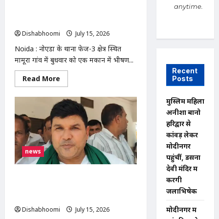
हमला,
anytime.
फावड़े
NOIDA : नोएडा के मामूरा गांव में भीषण
और
आग, दो लोगों की मौत; 50 परिवारों का रेस्क्यू
डंडों
से
Dishabhoomi
July 15, 2026
0
मारपीट,
पुलिस
Noida : नोएडा के थाना फेज-3 क्षेत्र स्थित
जांच
में
मामूरा गांव में बुधवार को एक मकान में भीषण...
जुटी
Recent
Read
Read More
Posts
more
about
NOIDA
मुस्लिम महिला
:
नोएडा
अनीशा बानो
के
हरिद्वार से
मामूरा
गांव
कांवड़ लेकर
में
भीषण
मोदीनगर
news
आग,
पहुंचीं, डसना
दो
लोगों
देवी मंदिर में
की
निवाड़ी नगर पंचायत में भ्रष्टाचार के आरोपों पर
करेंगी
मौत;
50
भाकियू (टिकैत) का धरना, निष्पक्ष जांच की
जलाभिषेक
परिवारों
मांग
का
रेस्क्यू
मोदीनगर में
Dishabhoomi
July 15, 2026
0