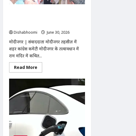
प्रदर्शनी
का
समापन,
मोदीनगर में राम मंदिर दान चोरी के विरोध में
48
कलाकार
कांग्रेस का प्रदर्शन, SDM कार्यालय के सामने
हुए
हनुमान चालीसा का पाठ
सम्मानित
Dishabhoomi
June 30, 2026
0
मोदीनगर | संवाददाता मोदीनगर तहसील में
शहर कांग्रेस कमेटी मोदीनगर के तत्वावधान में
राम मंदिर में कथित...
Read
Read More
more
about
मोदीनगर
में
राम
मंदिर
दान
चोरी
के
विरोध
में
कांग्रेस
का
प्रदर्शन,
SDM
कार्यालय