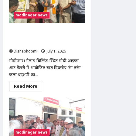
टिन्नू
यादव
को
बताया
modinagar news
पूरे
घोटाले
का
मुख्य
मोदीनगर: मोदी आईफा आर्ट गैलरी में ‘रंग
किरदार
तरंग’ कला प्रदर्शनी का समापन, 48 कलाकार
हुए सम्मानित
Dishabhoomi
July 1, 2026
0
मोदीनगर। गैलाड बिल्डिंग स्थित मोदी आईफा
आर्ट गैलरी में आयोजित सात दिवसीय ‘रंग तरंग’
कला प्रदर्शनी का...
Read
Read More
more
about
मोदीनगर:
मोदी
आईफा
आर्ट
गैलरी
में
‘रंग
तरंग’
modinagar news
कला