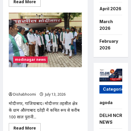
Read
Read More
more
April 2026
about
गाजियाबाद
में
युवक
March
की
2026
मौत:
खेत
में
February
ले
जाकर
2026
बेरहमी
से
पिटाई
modinagar news
का
आरोप,
चुड़ियाला
पुलिस
मोदीनगर में 100 साल पुरानी श्मशान भूमि पर
चौकी
अवैध कब्जे का आरोप, भाकियू (तेवतिया) ने
के
सामने
दी आंदोलन की चेतावनी
Categories
शव
Dishabhoomi
July 13, 2026
0
रखकर
प्रदर्शन
agoda
मोदीनगर, गाजियाबाद। मोदीनगर तहसील क्षेत्र
के ग्राम औरंगाबाद दतेड़ी में कथित रूप से करीब
DELHI NCR
100 साल पुरानी...
NEWS
Read
Read More