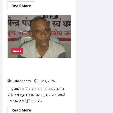
Read
Read More
more
about
मोदीनगर
में
आम
विक्रेता
की
जेब
कटी,
बातों
में
उलझाकर
news
8
हजार
रुपये
लेकर
मोदीनगर: भूमि विवाद को लेकर तहसील
फरार
हुए
परिसर में किसान ने किया आत्मदाह का प्रयास,
बदमाश
कर्मचारियों की सतर्कता से टला बड़ा हादसा
Dishabhoomi
July 4, 2026
0
मोदीनगर। गाजियाबाद के मोदीनगर तहसील
परिसर में शुक्रवार को उस समय अफरा-तफरी
मच गई, जब भूमि विवाद...
Read
Read More