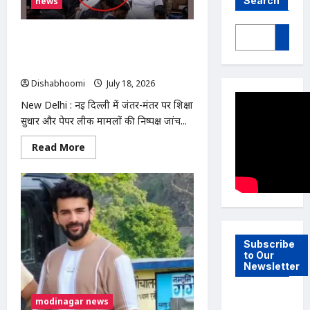
Search
news
New Delhi : जंतर-मंतर से अस्पताल ले जाए
गए सोनम वांगचुक, भूख हड़ताल जारी; पत्नी
ने उठाए सवाल
Dishabhoomi
July 18, 2026
0
New Delhi : नई दिल्ली में जंतर-मंतर पर शिक्षा
सुधार और पेपर लीक मामलों की निष्पक्ष जांच...
Read
Read More
more
about
New
Delhi
:
जंतर-
मंतर
से
अस्पताल
ले
Subscribe
जाए
to Our
गए
Newsletter
सोनम
वांगचुक,
भूख
हड़ताल
modinagar news