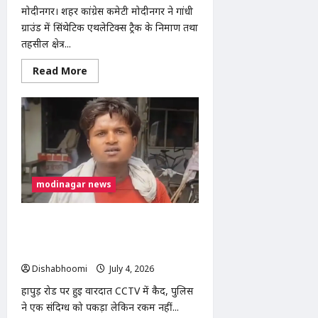
मोदीनगर। शहर कांग्रेस कमेटी मोदीनगर ने गांधी
ग्राउंड में सिंथेटिक एथलेटिक्स ट्रैक के निर्माण तथा
तहसील क्षेत्र...
Read
Read More
more
about
मोदीनगर:
गांधी
ग्राउंड
में
सिंथेटिक
ट्रैक
और
सभी
स्कूलों
modinagar news
में
NCERT
पाठ्यक्रम
लागू
मोदीनगर में आम विक्रेता की जेब कटी, बातों में
करने
उलझाकर 8 हजार रुपये लेकर फरार हुए
की
मांग
बदमाश
को
लेकर
Dishabhoomi
July 4, 2026
0
कांग्रेस
का
हापुड़ रोड पर हुई वारदात CCTV में कैद, पुलिस
प्रदर्शन
ने एक संदिग्ध को पकड़ा लेकिन रकम नहीं...