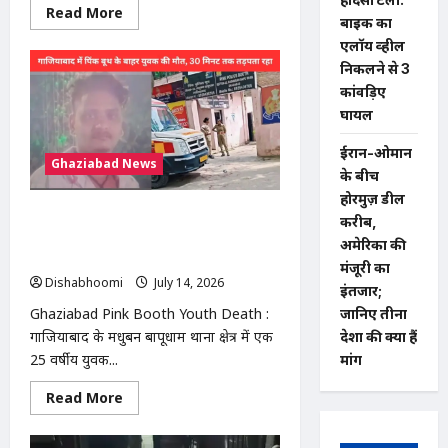
Read
Read More
बाइक का
more
about
एलॉय व्हील
मोदीनगर
में
निकलने से 3
13
कांवड़िए
बीघा
सरकारी
घायल
जमीन
से
अवैध
ईरान-ओमान
Ghaziabad News
कब्जा
के बीच
हटाया,
प्रशासन
होरमुज़ डील
की
Ghaziabad Pink Booth Youth Death
बड़ी
करीब,
कार्रवाई
: गाजियाबाद में पिंक बूथ के बाहर युवक की
अमेरिका की
मौत, 30 मिनट तक सड़क पर तड़पता रहा
मंजूरी का
Dishabhoomi
July 14, 2026
0
इंतजार;
Ghaziabad Pink Booth Youth Death :
जानिए तीनों
गाजियाबाद के मधुबन बापूधाम थाना क्षेत्र में एक
देशों की क्या हैं
25 वर्षीय युवक...
मांगें
Read
Read More
more
about
Ghaziabad