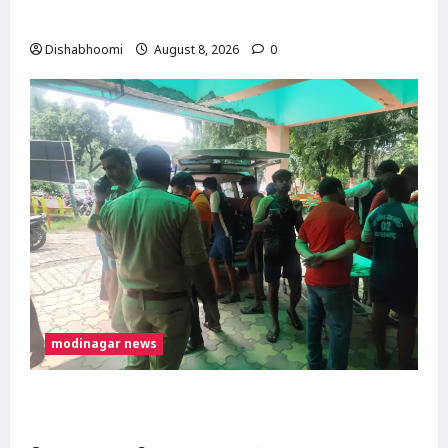
मोदीनगर पहुंचीं, डसना देवी मंदिर में करेंगी जलाभिषेक
Dishabhoomi
August 8, 2026
0
modinagar news
मोदीनगर में कांवड़िए को अज्ञात वाहन ने मारी टक्कर,
एक पैर फ्रैक्चर; गाजियाबाद रेफर