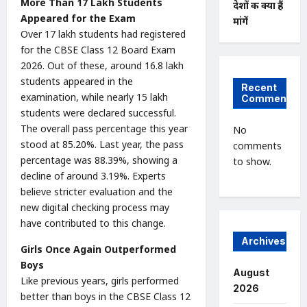
More Than 17 Lakh Students
देशों की क्या हैं
Appeared for the Exam
मांगें
Over 17 lakh students had registered
for the CBSE Class 12 Board Exam
2026. Out of these, around 16.8 lakh
students appeared in the
Recent
examination, while nearly 15 lakh
Comments
students were declared successful.
The overall pass percentage this year
No
stood at 85.20%. Last year, the pass
comments
percentage was 88.39%, showing a
to show.
decline of around 3.19%. Experts
believe stricter evaluation and the
new digital checking process may
have contributed to this change.
Archives
Girls Once Again Outperformed
Boys
August
Like previous years, girls performed
2026
better than boys in the CBSE Class 12