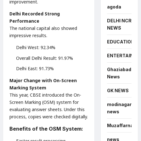
improvement.
agoda
Delhi Recorded Strong
DELHI NCR
Performance
NEWS
The national capital also showed
impressive results.
EDUCATION
Delhi West: 92.34%
ENTERTAINME
Overall Delhi Result: 91.97%
Delhi East: 91.73%
Ghaziabad
News
Major Change with On-Screen
Marking System
GK NEWS
This year, CBSE introduced the On-
Screen Marking (OSM) system for
modinagar
evaluating answer sheets. Under this
news
process, copies were checked digitally.
Muzaffarnagar
Benefits of the OSM System:
news
Faster result processing