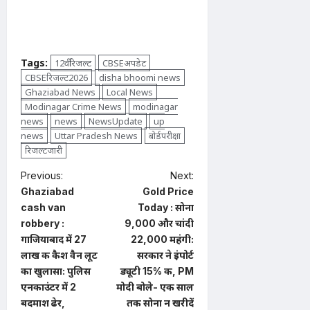
Tags:
12वींरिजल्ट
CBSEअपडेट
CBSEरिजल्ट2026
disha bhoomi news
Ghaziabad News
Local News
Modinagar Crime News
modinagar
news
news
NewsUpdate
up
news
Uttar Pradesh News
बोर्डपरीक्षा
रिजल्टजारी
P
Previous:
Next:
Ghaziabad
Gold Price
o
cash van
Today : सोना
s
robbery :
₹9,000 और चांदी
t
गाजियाबाद में 27
₹22,000 महंगी:
लाख की कैश वैन लूट
सरकार ने इंपोर्ट
n
का खुलासा: पुलिस
ड्यूटी 15% की, PM
a
एनकाउंटर में 2
मोदी बोले- एक साल
बदमाश ढेर,
तक सोना न खरीदें
v