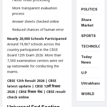
More transparent evaluation
POLITICS
process
Share
Answer sheets checked online
Market
Reduced chances of human error
SPORTS
Nearly 20,000 Schools Participated
Around 19,967 schools across the
TECHNOLOGY
country participated in the CBSE
Board 12th Exam 2026. More than
Today
7,500 examination centers were set
News
up nationwide for conducting the
exams.
U.P
CBSE 12th Result 2026 | CBSE
Uttrakhand
latest update | CBSE 12वीं रिजल्ट
2026 | CBSE रिजल्ट चेक | CBSE result
WORLD
check online