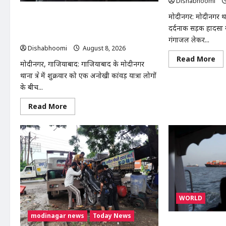
Dishabhoomi
मुस्लिम महिला अनीशा बानो हरिद्वार से कांवड़ लेकर
मोदीनगर: मोदीनगर थाना
मोदीनगर पहुंचीं, डसना देवी मंदिर में करेंगी
दर्दनाक सड़क हादसा स
जलाभिषेक
गंगाजल लेकर...
Dishabhoomi
August 8, 2026
0
Re
Read More
मोदीनगर, गाजियाबाद: गाजियाबाद के मोदीनगर
mo
ab
थाना क्षेत्र में शुक्रवार को एक अनोखी कांवड़ यात्रा लोगों
मोद
में
के बीच...
कां
को
Read
Read More
अज्
more
वा
about
ने
मुस्लिम
मार
महिला
टक्
अनीशा
एक
बानो
पैर
हरिद्वार
फ्रै
से
गाज
कांवड़
रेफ
लेकर
मोदीनगर
पहुंचीं,
डसना
WORLD
देवी
मंदिर
modinagar news
Today News
में
ईरान-ओमान के बीच 
करेंगी