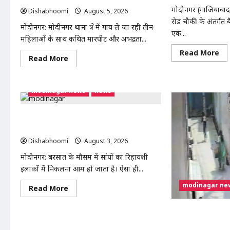
हैं
मोदीनगर (गाजियाबाद): 
Dishabhoomi
August 5, 2026
0
मांगे
रोड चौकी के अंतर्गत 
मोदीनगर: मोदीनगर थाना क्षेत्र में गाय ले जा रही तीन
एक...
महिलाओं के साथ कथित मारपीट और अभद्रता...
Re
Read More
Read
Read More
mo
more
ab
about
Mo
मोदीनगर
:
में
मोद
modinagar news
news
गाय
में
ले
छात्
जा
की
रही
बा
मोदीनगर में बाइक के टायर में छिपा मिला कोबरा,
महिलाओं
चोर
परिवार की सूझबूझ से टला बड़ा हादसा
से
CC
मारपीट
में
Dishabhoomi
August 3, 2026
0
का
कैद
मामला
हुआ
मोदीनगर: बरसात के मौसम में सांपों का रिहायशी
गरमाया,
चोर
थाने
पुल
इलाकों में निकलना आम हो जाता है। ऐसा ही...
का
जां
घेराव
में
modinagar ne
कर
Read
Read More
जुट
गिरफ्तारी
more
की
about
मांग
मोदीनगर
मोदीनगर में दिनदहाड़
में
सवार बदमाश CCTV म
बाइक