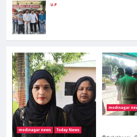
U.P
ABVP Modinagar Protest : मोदीनगर में
एबीवीपी का प्रदर्शन: कोचिंग संस्थानों की सुरक्षा
व्यवस्था को लेकर एसडीएम और एसीपी को सौंपा
ज्ञापन
Dishabhoomi
June 24, 2026
0
modinagar ne
मोदीनगर में कांवड़िए
टक्कर, एक पैर फ्रैक्
modinagar news
Today News