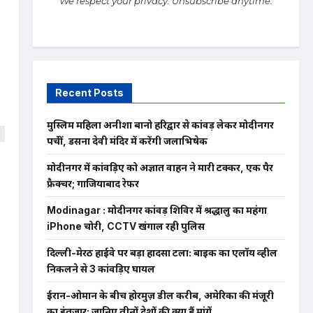
We respect your privacy. Unsubscribe anytime.
Recent Posts
मुस्लिम महिला अनीशा बानो हरिद्वार से कांवड़ लेकर मोदीनगर
पहुंचीं, डसना देवी मंदिर में करेंगी जलाभिषेक
ी
मोदीनगर में कांवड़िए को अज्ञात वाहन ने मारी टक्कर, एक पैर
न
फ्रैक्चर; गाजियाबाद रेफर
Modinagar : मोदीनगर कांवड़ शिविर में श्रद्धालु का महंगा
iPhone चोरी, CCTV खंगाल रही पुलिस
दिल्ली-मेरठ हाईवे पर बड़ा हादसा टला: बाइक का एलॉय व्हील
निकलने से 3 कांवड़िए घायल
ईरान-ओमान के बीच होरमुज़ डील करीब, अमेरिका की मंजूरी
का इंतजार; जानिए तीनों देशों की क्या हैं मांगें