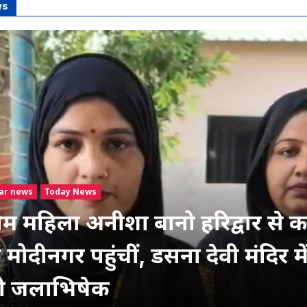
ws
ar news
Today News
लिम महिला अनीशा बानो हरिद्वार से का
मोदीनगर पहुंचीं, डसना देवी मंदिर मे
गी जलाभिषेक