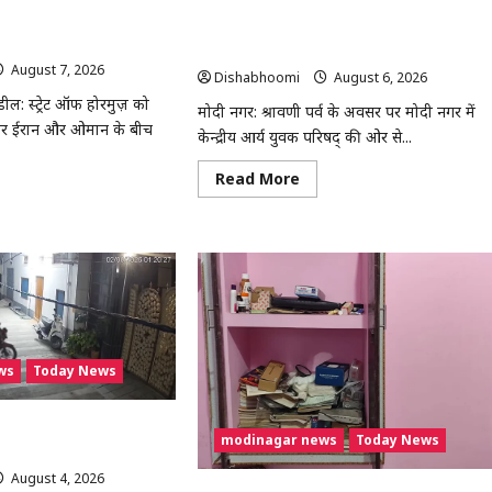
जानिए तीनों देशों की क्या हैं
मोदी नगर में आर्य युवा संस्कार अभियान का
शुभारंभ, 80 बच्चों ने धारण किया यज्ञोपवीत
August 7, 2026
0
Dishabhoomi
August 6, 2026
0
ल: स्ट्रेट ऑफ होरमुज़ को
मोदी नगर: श्रावणी पर्व के अवसर पर मोदी नगर में
ेकर ईरान और ओमान के बीच
केन्द्रीय आर्य युवक परिषद् की ओर से...
Read
Read More
more
ad
about
re
मोदी
out
नगर
न-
में
ान
आर्य
युवा
च
संस्कार
ुज़
अभियान
ल
का
ब,
शुभारंभ,
रिका
80
ws
Today News
बच्चों
री
ने
धारण
जार;
किया
निए
र में छात्र की बाइक चोरी,
यज्ञोपवीत
modinagar news
Today News
ं
; पुलिस जांच में जुटी
ं
August 4, 2026
0