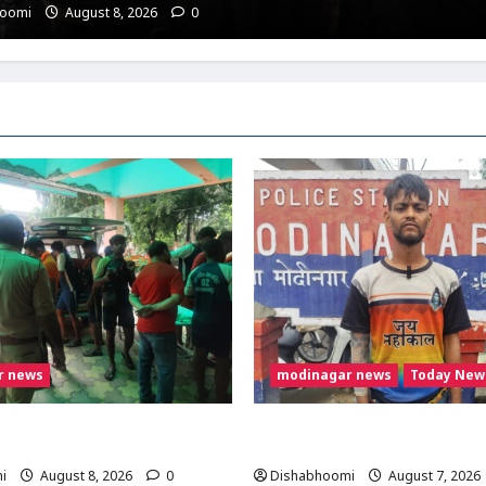
hoomi
August 8, 2026
0
r news
modinagar news
Today New
वड़िए को अज्ञात वाहन ने मारी टक्कर,
Modinagar : मोदीनगर कांवड़ शिविर में 
; गाजियाबाद रेफर
महंगा iPhone चोरी, CCTV खंगाल रह
i
August 8, 2026
0
Dishabhoomi
August 7, 2026