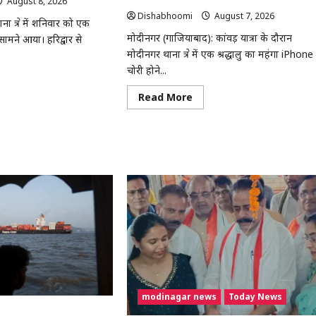
August 8, 2026
0
Dishabhoomi
August 7, 2026
0
 क्षेत्र में शनिवार को एक
मोदीनगर (गाजियाबाद): कांवड़ यात्रा के दौरान
ामने आया। हरिद्वार से
मोदीनगर थाना क्षेत्र में एक श्रद्धालु का महंगा iPhone
चोरी होने...
ad
re
Read
Read More
out
more
ीनगर
about
Modinagar
वड़िए
:
मोदीनगर
ञात
कांवड़
हन
शिविर
में
ी
श्रद्धालु
कर,
का
महंगा
iPhone
क्चर;
चोरी,
ियाबाद
CCTV
र
खंगाल
रही
पुलिस
modinagar news
Today News
होरमुज़ डील करीब, अमेरिका