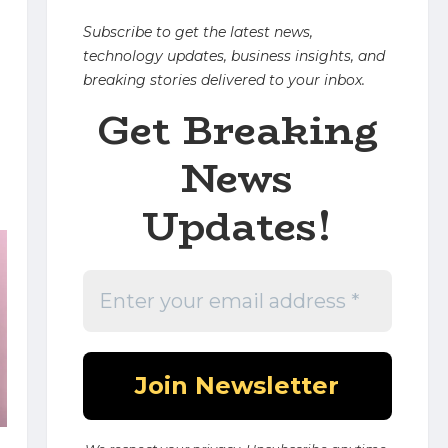
Subscribe to get the latest news,
technology updates, business insights, and
breaking stories delivered to your inbox.
Get Breaking
News
Updates!