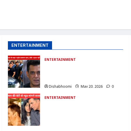
ENTERTAINMENT
ENTERTAINMENT
Salman Khan का पापराजी पर फूटा गुस्सा:
बोले- ‘60 साल का हो गया हूं, लेकिन लड़ना नहीं
भूला’
Dishabhoomi
May 20, 2026
0
ENTERTAINMENT
Akshay Kumar Daughter Cyber Crime
:अक्षय कुमार की बेटी से न्यूड फोटो मांगने वाला
आरोपी गिरफ्तार: साइबर क्राइम केस में बड़ी
कार्रवाई
Dishabhoomi
April 25, 2026
0