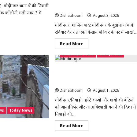
Modinagar : मोदीनगर के बुढ़ाना गांव में लाखों
मोदीनगर थाना क्षेत्र की निवाड़ी
ं
की चोरी, नकदी और जेवर लेकर फरार हुए चोर
बैंक कॉलोनी गली नंबर-3 में
Dishabhoomi
August 3, 2026
0
मोदीनगर, गाजियाबाद: मोदीनगर के बुढ़ाना गांव में
ad
रविवार देर रात एक किसान परिवार के घर में लाखों...
re
out
Read
Read More
dinagar
more
about
ीनगर
modinagar news
Today News
Modinagar
:
र
मोदीनगर
के
इक
Modinagar : निवाड़ी की बेटी स्टाइलिश शिवान
बुढ़ाना
ी,
ने किया कमाल, 120 लड़कियों के साथ भव्य फैश
गांव
TV
में
शो आयोजित
लाखों
की
Dishabhoomi
August 1, 2026
0
चोरी,
;
नकदी
िस
मोदीनगर/निवाड़ी। छोटे कस्बों और गांवों की बेटियों
और
च
को आत्मनिर्भर और आत्मविश्वासी बनाने की दिशा में
जेवर
ws
Today News
लेकर
ी
निवाड़ी की...
फरार
हुए
चोर
Read
Read More
े महिला से चेन स्नैचिंग, बाइक
more
ें कैद
about