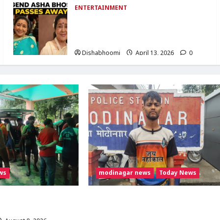
ENTERTAINMENT
Asha Bhosle Passes Away : आशा
भोसले का निधन: शाम 4 बजे राजकीय सम्मान के
साथ आज अंतिम संस्कार
Dishabhoomi
April 13, 2026
0
ws
modinagar news
Today News
 को अज्ञात वाहन ने मारी
Modinagar : मोदीनगर कांवड़ शिविर में श्रद्धालु
चर; गाजियाबाद रेफर
का महंगा iPhone चोरी, CCTV खंगाल रही
पुलिस