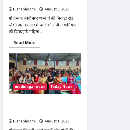
बाइक सवार बदमाश CCTV में कैद
Dishabhoomi
August 3, 2026
0
मोदीनगर: मोदीनगर थाना क्षेत्र की निवाड़ी रोड
चौकी अंतर्गत आदर्श नगर कॉलोनी में शनिवार
को दिनदहाड़े महिला...
Read
Read More
more
about
मोदीनगर
में
दिनदहाड़े
महिला
से
चेन
स्नैचिंग,
बाइक
modinagar news
Today News
सवार
बदमाश
CCTV
में
Modinagar : निवाड़ी की बेटी स्टाइलिश
कैद
शिवानी ने किया कमाल, 120 लड़कियों के
साथ भव्य फैशन शो आयोजित
Dishabhoomi
August 1, 2026
0