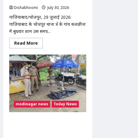
Dishabhoomi
July 30, 2026
0
गाजियाबाद/भोजपुर, 29 जुलाई 2026:
गाजियाबाद के भोजपुर थाना क्षेत्र के गांव कलछीना
में बुधवार शाम उस समय...
Read
Read More
more
about
कलछीना
में
पेड़
से
लटका
मिला
युवक
का
शव,
पत्नी
को
लेने
modinagar news
Today News
आया
था
फरमान;
पुलिस
मोदीनगर रेलवे हादसा: मोदीपोन चौकी के पास
जांच
मालगाड़ी की चपेट में आने से युवक की मौत,
में
जुटी
पहचान में जुटी पुलिस