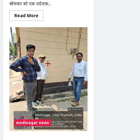
सोमवार को एक दर्दनाक...
Read
Read More
more
about
मोदीनगर
में
तेज
रफ्तार
बाइक
ने
महिला
को
मारी
टक्कर,
गंभीर
घायल
modinagar news
सारा-गोविंदपुरी मार्ग चौड़ीकरण की कार्रवाई