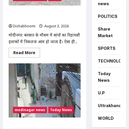
news
मोदीनगर में बाइक के टायर में छिपा मिला
POLITICS
कोबरा, परिवार की सूझबूझ से टला बड़ा हादसा
Dishabhoomi
August 3, 2026
0
Share
मोदीनगर: बरसात के मौसम में सांपों का रिहायशी
Market
इलाकों में निकलना आम हो जाता है। ऐसा ही...
SPORTS
Read
Read More
more
about
TECHNOLOGY
मोदीनगर
में
बाइक
Today
के
टायर
News
में
छिपा
मिला
U.P
कोबरा,
परिवार
की
Uttrakhand
सूझबूझ
modinagar news
Today News
से
टला
WORLD
बड़ा
हादसा
मोदीनगर में दिनदहाड़े महिला से चेन स्नैचिंग,