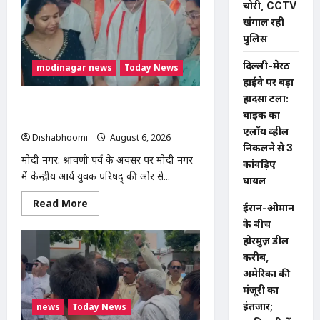
चोरी, CCTV
डील
करीब,
खंगाल रही
अमेरिका
पुलिस
की
मंजूरी
का
दिल्ली-मेरठ
modinagar news
Today News
इंतजार;
जानिए
हाईवे पर बड़ा
तीनों
हादसा टला:
देशों
मोदी नगर में आर्य युवा संस्कार अभियान का
की
बाइक का
क्या
शुभारंभ, 80 बच्चों ने धारण किया यज्ञोपवीत
हैं
एलॉय व्हील
Dishabhoomi
August 6, 2026
0
मांगें
निकलने से 3
मोदी नगर: श्रावणी पर्व के अवसर पर मोदी नगर
कांवड़िए
में केन्द्रीय आर्य युवक परिषद् की ओर से...
घायल
Read
Read More
ईरान-ओमान
more
about
के बीच
मोदी
होरमुज़ डील
नगर
में
करीब,
आर्य
युवा
अमेरिका की
संस्कार
मंजूरी का
अभियान
का
इंतजार;
news
Today News
शुभारंभ,