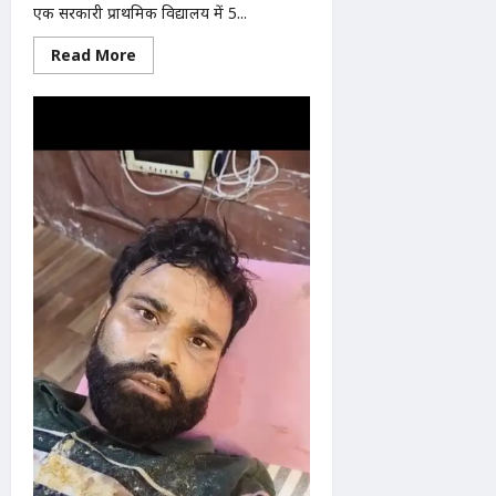
एक सरकारी प्राथमिक विद्यालय में 5...
Read
Read More
more
about
होमवर्क
अधूरा
होने
पर
5
वर्षीय
छात्रा
की
पिटाई
का
आरोप,
शिकायत
के
बाद
भाई
को
भी
पीटने
का
दावा