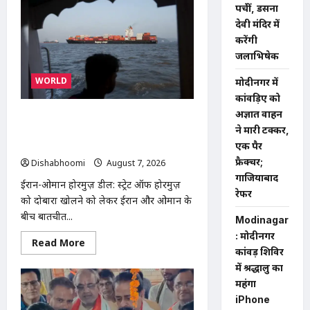
मेरठ
पहुंचीं, डसना
हाईवे
पर
देवी मंदिर में
बड़ा
करेंगी
हादसा
टला:
जलाभिषेक
बाइक
का
एलॉय
WORLD
मोदीनगर में
व्हील
कांवड़िए को
निकलने
से
अज्ञात वाहन
ईरान-ओमान के बीच होरमुज़ डील करीब,
3
कांवड़िए
ने मारी टक्कर,
अमेरिका की मंजूरी का इंतजार; जानिए तीनों
घायल
एक पैर
देशों की क्या हैं मांगें
फ्रैक्चर;
Dishabhoomi
August 7, 2026
0
गाजियाबाद
ईरान-ओमान होरमुज़ डील: स्ट्रेट ऑफ होरमुज़
रेफर
को दोबारा खोलने को लेकर ईरान और ओमान के
बीच बातचीत...
Modinagar
: मोदीनगर
Read
Read More
more
कांवड़ शिविर
about
में श्रद्धालु का
ईरान-
ओमान
महंगा
के
iPhone
बीच
होरमुज़