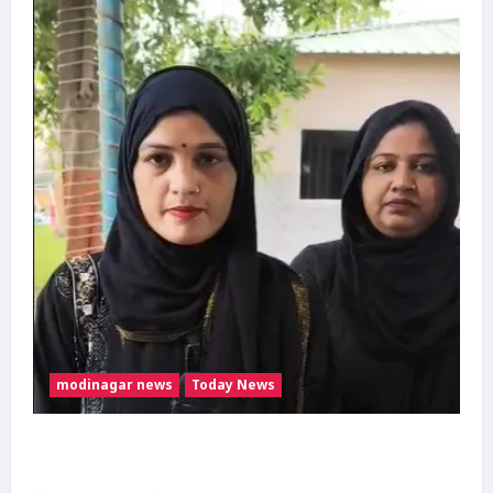
CCTV
खंगाल रही
Dishabhoomi
August
पुलिस
4, 2026
0
Dishabhoomi
August
7, 2026
0
modinagar news
Today News
मुस्लिम महिला अनीशा बानो हरिद्वार से कांवड़ लेकर
मोदीनगर पहुंचीं, डसना देवी मंदिर में करेंगी जलाभिषेक