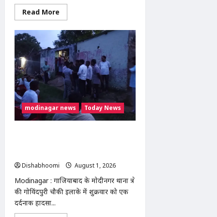
Read
Read More
more
about
सारा
रोड
चौड़ीकरण
की
मांग
को
लेकर
ग्रामीणों
की
ट्रैक्टर
रैली,
SDM
modinagar news
Today News
को
सौंपा
ज्ञापन
Modinagar : गोविंदपुरी में वेल्डिंग कारीगर
की करंट लगने से मौत, रोरी गांव के दो बच्चों के
सिर से उठा पिता का साया
Dishabhoomi
August 1, 2026
0
Modinagar : गाजियाबाद के मोदीनगर थाना क्षेत्र
की गोविंदपुरी चौकी इलाके में शुक्रवार को एक
दर्दनाक हादसा...