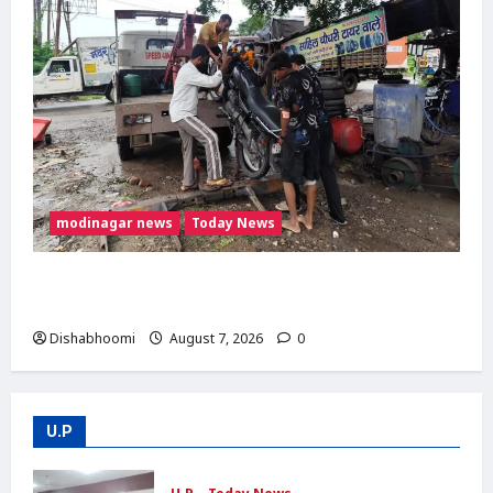
modinagar news
Today News
दिल्ली-मेरठ हाईवे पर बड़ा हादसा टला: बाइक का एलॉय
व्हील निकलने से 3 कांवड़िए घायल
Dishabhoomi
August 7, 2026
0
U.P