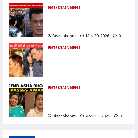
ENTERTAINMENT
Salman Khan का पापराजी पर फूटा गुस्सा:
बोले- ‘60 साल का हो गया हूं, लेकिन लड़ना नहीं
भूला’
Dishabhoomi
May 20, 2026
0
ENTERTAINMENT
Akshay Kumar Daughter Cyber
Crime :अक्षय कुमार की बेटी से न्यूड फोटो
मांगने वाला आरोपी गिरफ्तार: साइबर क्राइम केस
में बड़ी कार्रवाई
Dishabhoomi
April 25, 2026
0
ENTERTAINMENT
Asha Bhosle Passes Away : आशा
भोसले का निधन: शाम 4 बजे राजकीय सम्मान के
साथ आज अंतिम संस्कार
Dishabhoomi
April 13, 2026
0