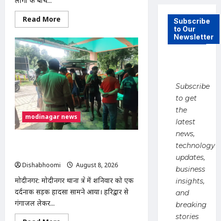
लोगों के बीच...
Read
Read More
Subscribe
more
to Our
about
Newsletter
मुस्लिम
महिला
अनीशा
बानो
हरिद्वार
से
कांवड़
Subscribe
लेकर
मोदीनगर
to get
पहुंचीं,
डसना
the
देवी
modinagar news
latest
मंदिर
में
news,
करेंगी
जलाभिषेक
मोदीनगर में कांवड़िए को अज्ञात वाहन ने मारी
technology
टक्कर, एक पैर फ्रैक्चर; गाजियाबाद रेफर
updates,
Dishabhoomi
August 8, 2026
0
business
मोदीनगर: मोदीनगर थाना क्षेत्र में शनिवार को एक
insights,
दर्दनाक सड़क हादसा सामने आया। हरिद्वार से
and
गंगाजल लेकर...
breaking
stories