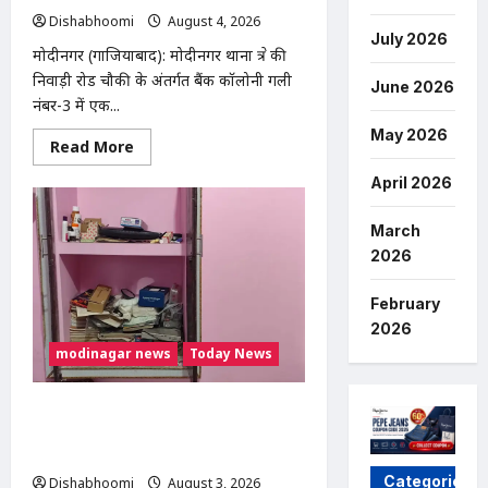
घेराव
कर
Dishabhoomi
August 4, 2026
0
गिरफ्तारी
July 2026
की
मोदीनगर (गाजियाबाद): मोदीनगर थाना क्षेत्र की
मांग
निवाड़ी रोड चौकी के अंतर्गत बैंक कॉलोनी गली
June 2026
नंबर-3 में एक...
May 2026
Read
Read More
more
about
April 2026
Modinagar
:
मोदीनगर
March
में
छात्र
2026
की
बाइक
चोरी,
February
CCTV
में
2026
कैद
modinagar news
Today News
हुआ
चोर;
पुलिस
जांच
Modinagar : मोदीनगर के बुढ़ाना गांव में
में
लाखों की चोरी, नकदी और जेवर लेकर फरार हुए
जुटी
चोर
Categories
Dishabhoomi
August 3, 2026
0