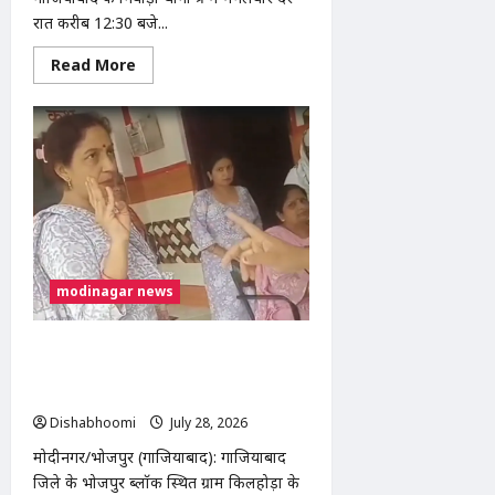
रात करीब 12:30 बजे...
Read
Read More
more
about
निवाड़ी
थाना
क्षेत्र
में
भीषण
सड़क
हादसा,
बोलेरो
पिकअप
और
ट्रक
की
modinagar news
टक्कर
में
3
लोगों
होमवर्क अधूरा होने पर 5 वर्षीय छात्रा की
की
मौत,
पिटाई का आरोप, शिकायत के बाद भाई को
कई
भी पीटने का दावा
घायल
Dishabhoomi
July 28, 2026
0
मोदीनगर/भोजपुर (गाजियाबाद): गाजियाबाद
जिले के भोजपुर ब्लॉक स्थित ग्राम किलहोड़ा के