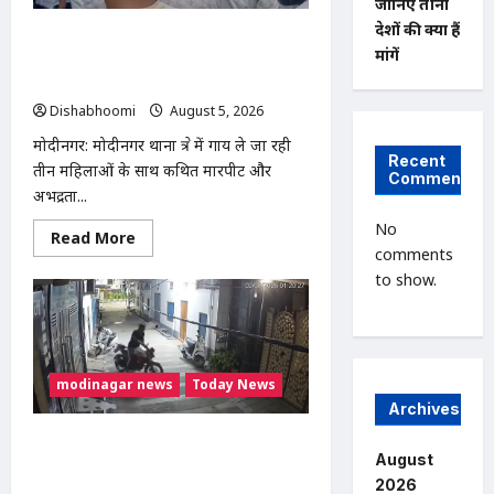
80
जानिए तीनों
बच्चों
देशों की क्या हैं
ने
मोदीनगर में गाय ले जा रही महिलाओं से
धारण
मांगें
मारपीट का मामला गरमाया, थाने का घेराव कर
किया
यज्ञोपवीत
गिरफ्तारी की मांग
Dishabhoomi
August 5, 2026
0
मोदीनगर: मोदीनगर थाना क्षेत्र में गाय ले जा रही
Recent
तीन महिलाओं के साथ कथित मारपीट और
Comments
अभद्रता...
No
Read
Read More
more
comments
about
to show.
मोदीनगर
में
गाय
ले
जा
रही
महिलाओं
modinagar news
Today News
से
मारपीट
Archives
का
मामला
Modinagar : मोदीनगर में छात्र की बाइक
गरमाया,
August
चोरी, CCTV में कैद हुआ चोर; पुलिस जांच में
थाने
का
2026
जुटी