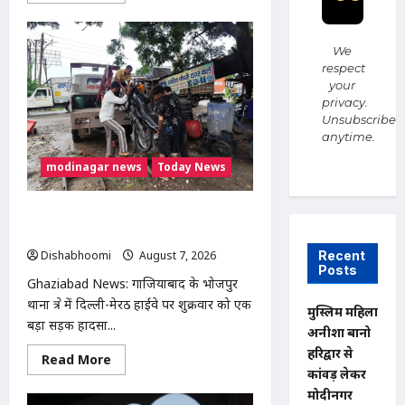
about
Modinagar
:
मोदीनगर
We
कांवड़
respect
शिविर
your
में
श्रद्धालु
privacy.
का
Unsubscribe
महंगा
anytime.
iPhone
चोरी,
CCTV
modinagar news
Today News
खंगाल
रही
पुलिस
दिल्ली-मेरठ हाईवे पर बड़ा हादसा टला: बाइक
का एलॉय व्हील निकलने से 3 कांवड़िए घायल
Recent
Dishabhoomi
August 7, 2026
0
Posts
Ghaziabad News: गाजियाबाद के भोजपुर
थाना क्षेत्र में दिल्ली-मेरठ हाईवे पर शुक्रवार को एक
मुस्लिम महिला
बड़ा सड़क हादसा...
अनीशा बानो
हरिद्वार से
Read
Read More
more
कांवड़ लेकर
about
मोदीनगर
दिल्ली-