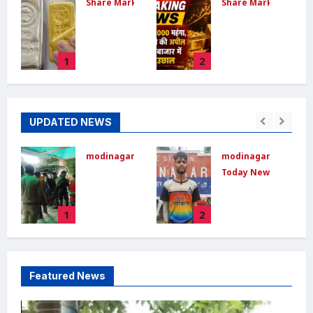
ket
Share Market
Share Market
सोना-चांदी
Gold
का भाव
Price
आज 29
Today :
1
2
जून: 24
सोना
कैरेट सोना
₹9,000
हुआ सस्ता,
और चांदी
चांदी में भी
₹22,000
UPDATED NEWS
गिरावट
महंगी:
सरकार ने
इंपोर्ट ड्यूटी
Dishabhoomi
 news
modinagar news
modinagar news
June 29,
15% की,
Today News
Today News
2026
0
PM मोदी
Modinag
Modinag
बोले- एक
i
ar :
ar :
साल तक
2
3
मोदीनगर
मोदीनगर में
सोना न
कांवड़
छात्र की
खरीदें
शिविर में
बाइक चोरी,
श्रद्धालु का
CCTV में
Dishabhoomi
Featured News
महंगा
कैद हुआ चोर;
May 13,
iPhone
पुलिस जांच
2026
0
i
चोरी,
में जुटी