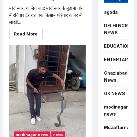
मोदीनगर, गाजियाबाद: मोदीनगर के बुढ़ाना गांव
agoda
में रविवार देर रात एक किसान परिवार के घर में
लाखों...
DELHI NCR
NEWS
Read
Read More
more
about
Modinagar
EDUCATION
:
मोदीनगर
के
ENTERTAINME
बुढ़ाना
गांव
में
Ghaziabad
लाखों
News
की
चोरी,
नकदी
और
GK NEWS
जेवर
लेकर
फरार
modinagar
हुए
news
चोर
Muzaffarnagar
modinagar news
news