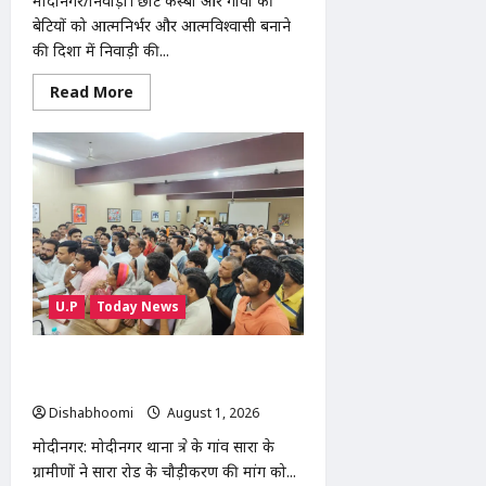
मोदीनगर/निवाड़ी। छोटे कस्बों और गांवों की
बेटियों को आत्मनिर्भर और आत्मविश्वासी बनाने
की दिशा में निवाड़ी की...
Read
Read More
more
about
Modinagar
:
निवाड़ी
की
बेटी
स्टाइलिश
शिवानी
ने
किया
कमाल,
120
लड़कियों
U.P
Today News
के
साथ
भव्य
फैशन
सारा रोड चौड़ीकरण की मांग को लेकर ग्रामीणों
शो
की ट्रैक्टर रैली, SDM को सौंपा ज्ञापन
आयोजित
Dishabhoomi
August 1, 2026
0
मोदीनगर: मोदीनगर थाना क्षेत्र के गांव सारा के
ग्रामीणों ने सारा रोड के चौड़ीकरण की मांग को...