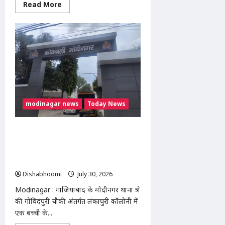
Read
Read More
more
about
Modinagar
:
गोविंदपुरी
में
वेल्डिंग
कारीगर
की
करंट
लगने
से
मौत,
रोरी
modinagar news
Today News
गांव
के
दो
बच्चों
Modinagar : मोदीनगर में बच्ची की एडिट
के
फोटो इंस्टाग्राम पर वायरल करने का आरोप,
सिर
से
छेड़छाड़ और तेजाब डालने की धमकी; थाने में
उठा
तहरीर
पिता
का
Dishabhoomi
July 30, 2026
0
साया
Modinagar : गाजियाबाद के मोदीनगर थाना क्षेत्र
की गोविंदपुरी चौकी अंतर्गत लंकापुरी कॉलोनी में
एक बच्ची के...