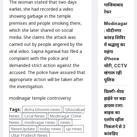
The woman stated that two days
गाजियाबाद
earlier, she had recorded a video
रेफर
showing garbage in the temple
premises and people smoking there,
Modinagar
which she later shared on social
: मोदीनगर
media. She claims the attack was
कांवड़ शिविर
carried out by people angered by the
में श्रद्धालु का
viral video. Sapna Agarwal has filed a
महंगा
complaint with the police and
iPhone
demanded strict action against the
चोरी, CCTV
accused. The police have assured that
खंगाल रही
appropriate action will be taken after
पुलिस
the investigation.
दिल्ली-मेरठ
modinagar temple controversy
हाईवे पर बड़ा
हादसा टला:
Tags:
disha bhoomi news
Ghaziabad
बाइक का
News
Local News
Modinagar Crime
एलॉय व्हील
News
modinagar news
news
निकलने से 3
NewsUpdate
today news
up news
कांवड़िए
Uttar Pradesh News