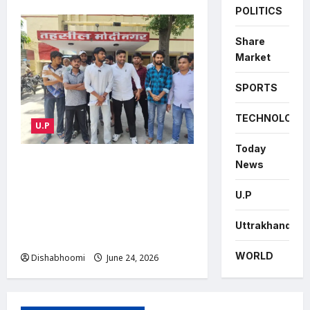
POLITICS
Share
Market
SPORTS
TECHNOLOGY
U.P
Today
ABVP Modinagar Protest :
News
मोदीनगर में एबीवीपी का प्रदर्शन:
U.P
कोचिंग संस्थानों की सुरक्षा व्यवस्था
को लेकर एसडीएम और एसीपी को
Uttrakhand
सौंपा ज्ञापन
WORLD
Dishabhoomi
June 24, 2026
0