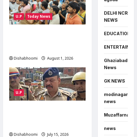
DELHI NCR
U.P
Today News
NEWS
सारा रोड चौड़ीकरण की मांग को
EDUCATION
लेकर ग्रामीणों की ट्रैक्टर रैली, SDM
ENTERTAINME
को सौंपा ज्ञापन
Dishabhoomi
August 1, 2026
0
Ghaziabad
News
GK NEWS
U.P
modinagar
news
NOIDA : नोएडा के मामूरा गांव में
Muzaffarnagar
भीषण आग, दो लोगों की मौत; 50
परिवारों का रेस्क्यू
news
Dishabhoomi
July 15, 2026
0