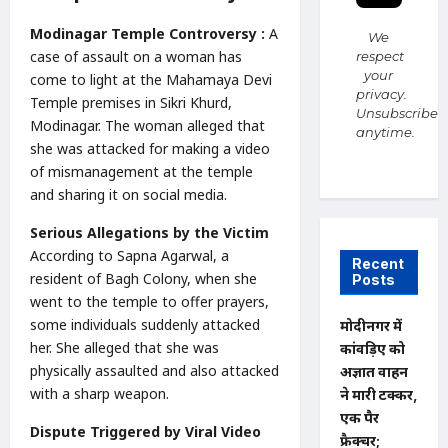
Modinagar Temple Controversy :
A
We
case of assault on a woman has
respect
your
come to light at the Mahamaya Devi
privacy.
Temple premises in Sikri Khurd,
Unsubscribe
Modinagar. The woman alleged that
anytime.
she was attacked for making a video
of mismanagement at the temple
and sharing it on social media.
Serious Allegations by the Victim
According to Sapna Agarwal, a
Recent
resident of Bagh Colony, when she
Posts
went to the temple to offer prayers,
some individuals suddenly attacked
मोदीनगर में
her. She alleged that she was
कांवड़िए को
physically assaulted and also attacked
अज्ञात वाहन
with a sharp weapon.
ने मारी टक्कर,
एक पैर
Dispute Triggered by Viral Video
फ्रैक्चर;