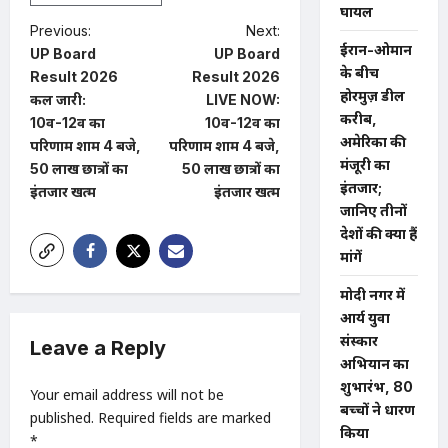
घायल
P
Previous:
Next:
ईरान-ओमान
UP Board
UP Board
o
के बीच
Result 2026
Result 2026
s
होरमुज़ डील
कल जारी:
LIVE NOW:
करीब,
t
10वीं-12वीं का
10वीं-12वीं का
अमेरिका की
परिणाम शाम 4 बजे,
परिणाम शाम 4 बजे,
n
मंजूरी का
50 लाख छात्रों का
50 लाख छात्रों का
a
इंतजार;
इंतजार खत्म
इंतजार खत्म
जानिए तीनों
v
देशों की क्या हैं
i
मांगें
g
मोदी नगर में
a
आर्य युवा
t
संस्कार
Leave a Reply
अभियान का
i
शुभारंभ, 80
Your email address will not be
o
बच्चों ने धारण
published.
Required fields are marked
n
किया
*