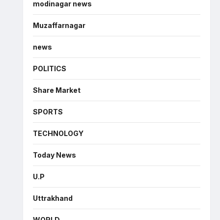
modinagar news
Muzaffarnagar
news
POLITICS
Share Market
SPORTS
TECHNOLOGY
Today News
U.P
Uttrakhand
WORLD