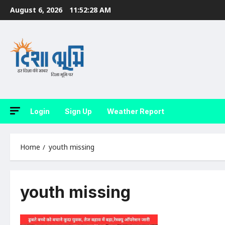
Skip
August 6, 2026
11:52:29 AM
to
content
Login
Sign Up
Weather Report
Home
youth missing
youth missing