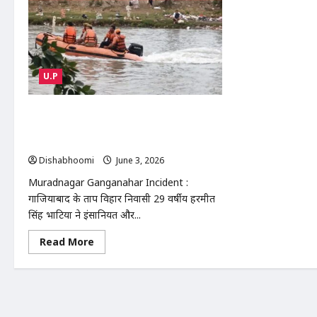
U.P
Muradnagar Ganganahar Incident :
मुरादनगर गंगनहर में बच्चे की जान बचाकर खुद डूबा
युवक, रेस्क्यू ऑपरेशन जारी
Dishabhoomi
June 3, 2026
0
Muradnagar Ganganahar Incident :
गाजियाबाद के प्रताप विहार निवासी 29 वर्षीय हरमीत
सिंह भाटिया ने इंसानियत और...
Read
Read More
more
about
Muradnagar
Ganganahar
Incident
:
मुरादनगर