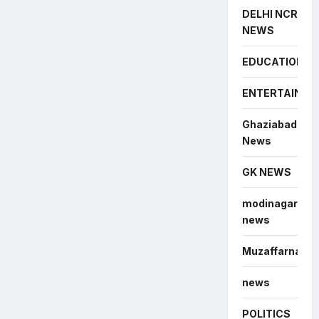
DELHI NCR
NEWS
EDUCATION
ENTERTAINME
Ghaziabad
News
GK NEWS
modinagar
news
Muzaffarnagar
news
POLITICS