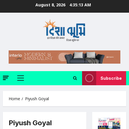
Skip
August 8, 2026
4:35:14 AM
to
content
Subscribe
Primary
Menu
Home
Piyush Goyal
Piyush Goyal