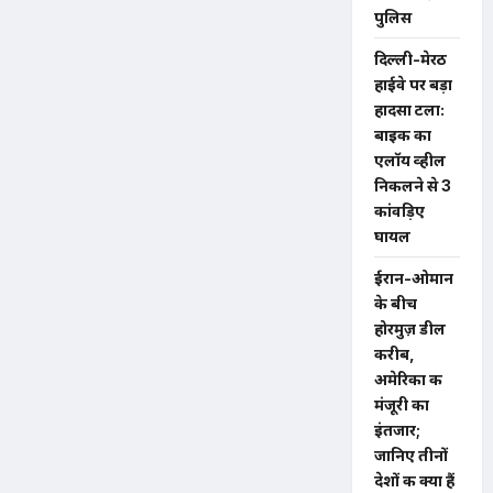
पुलिस
दिल्ली-मेरठ
हाईवे पर बड़ा
हादसा टला:
बाइक का
एलॉय व्हील
निकलने से 3
कांवड़िए
घायल
ईरान-ओमान
के बीच
होरमुज़ डील
करीब,
अमेरिका की
मंजूरी का
इंतजार;
जानिए तीनों
देशों की क्या हैं