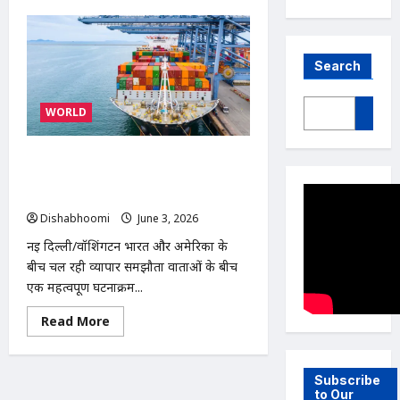
Search
WORLD
भारत पर 12.5% अतिरिक्त टैरिफ लगाने का
अमेरिकी प्रस्ताव, व्यापार समझौते के बीच नई
चुनौती
Dishabhoomi
June 3, 2026
0
नई दिल्ली/वॉशिंगटन भारत और अमेरिका के
बीच चल रही व्यापार समझौता वार्ताओं के बीच
एक महत्वपूर्ण घटनाक्रम...
Read
Read More
more
about
भारत
पर
Subscribe
12.5%
अतिरिक्त
to Our