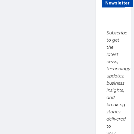
टैरिफ
Newsletter
लगाने
का
अमेरिकी
प्रस्ताव,
व्यापार
समझौते
के
Subscribe
बीच
नई
to get
चुनौती
the
latest
news,
technology
updates,
business
insights,
and
breaking
stories
delivered
to
your