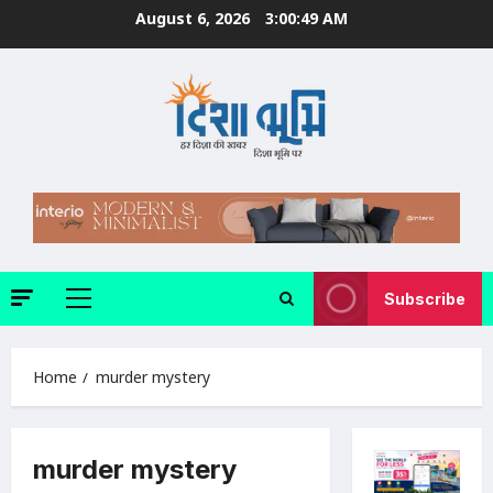
Skip
August 6, 2026
3:00:50 AM
to
content
Subscribe
Primary
Menu
Home
murder mystery
murder mystery