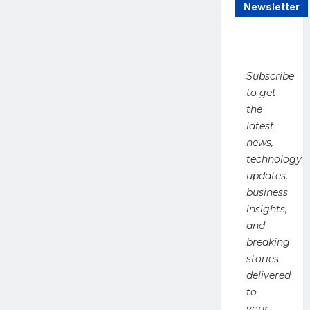
Case
Newsletter
:
प्रयागराज
में
करोड़पति
परिवार
का
सामूहिक
Subscribe
कत्ल!
घर
to get
में
the
मिली
4
latest
लाशें,
गत्ते
news,
पर
लिखा-
technology
‘बंटी,
updates,
बबली
और
business
बहू
ने
insights,
मारा’
and
breaking
stories
delivered
to
your