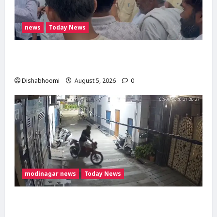
news
Today News
मोदीनगर में गाय ले जा रही महिलाओं से मारपीट का
मामला गरमाया, थाने का घेराव कर गिरफ्तारी की मांग
Dishabhoomi
August 5, 2026
0
modinagar news
Today News
Modinagar : मोदीनगर में छात्र की बाइक चोरी,
CCTV में कैद हुआ चोर; पुलिस जांच में जुटी