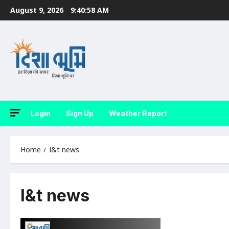
Skip
August 9, 2026
9:40:59 AM
to
content
Login
Sign Up
Weather Report
Home
l&t news
l&t news