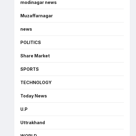
modinagar news
Muzaffarnagar
news
POLITICS
Share Market
SPORTS
TECHNOLOGY
Today News
U.P
Uttrakhand
WORLD