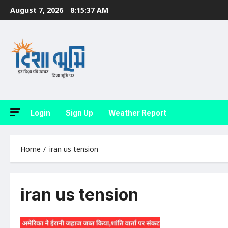
Skip
August 7, 2026
8:15:38 AM
to
content
Login
Sign Up
Weather Report
Home
iran us tension
iran us tension