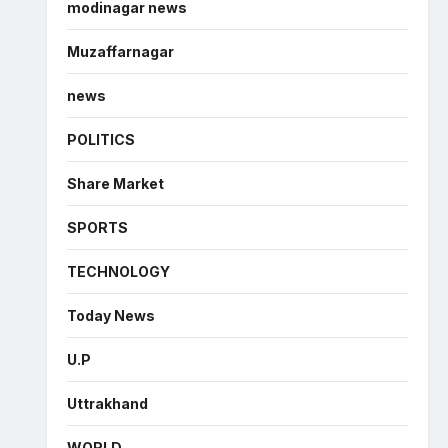
modinagar news
Muzaffarnagar
news
POLITICS
Share Market
SPORTS
TECHNOLOGY
Today News
U.P
Uttrakhand
WORLD