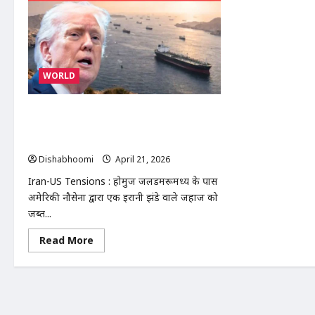
WORLD
Iran-US Tensions| ईरान-अमेरिका तनाव
बढ़ा- होर्मुज में ईरानी जहाज जब्त, ट्रंप की चेतावनी
से शांति वार्ता पर संकट
Dishabhoomi
April 21, 2026
0
Iran-US Tensions : होर्मुज जलडमरूमध्य के पास
अमेरिकी नौसेना द्वारा एक ईरानी झंडे वाले जहाज को
जब्त...
Read
Read More
more
about
Iran-
US
Tensions|
ईरान-
अमेरिका