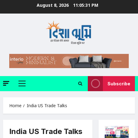
Skip
August 8, 2026
11:05:32 PM
to
content
Subscribe
Primary
Menu
Home
India US Trade Talks
India US Trade Talks