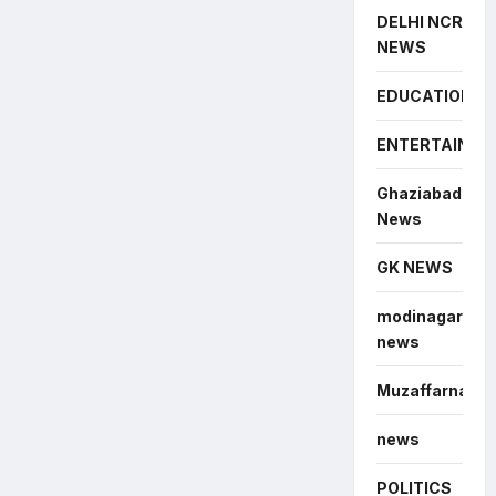
DELHI NCR
NEWS
EDUCATION
ENTERTAINME
Ghaziabad
News
GK NEWS
modinagar
news
Muzaffarnagar
news
POLITICS