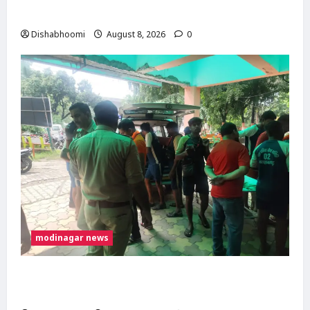
मोदीनगर पहुंचीं, डसना देवी मंदिर में करेंगी जलाभिषेक
Dishabhoomi
August 8, 2026
0
modinagar news
मोदीनगर में कांवड़िए को अज्ञात वाहन ने मारी टक्कर,
एक पैर फ्रैक्चर; गाजियाबाद रेफर