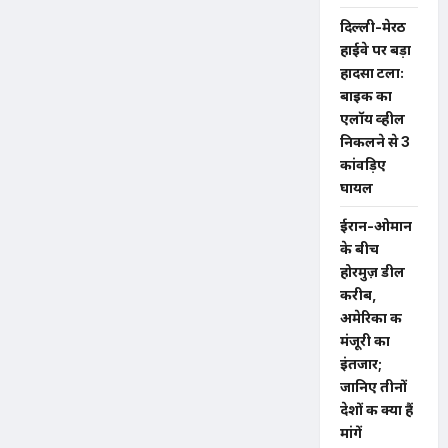
दिल्ली-मेरठ
हाईवे पर बड़ा
हादसा टला:
बाइक का
एलॉय व्हील
निकलने से 3
कांवड़िए
घायल
ईरान-ओमान
के बीच
होरमुज़ डील
करीब,
अमेरिका की
मंजूरी का
इंतजार;
जानिए तीनों
देशों की क्या हैं
मांगें