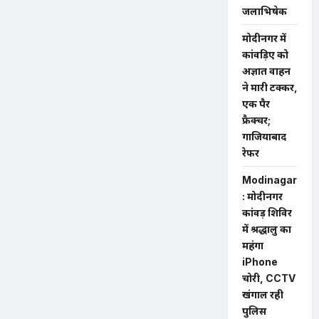
जलाभिषेक
मोदीनगर में
कांवड़िए को
अज्ञात वाहन
ने मारी टक्कर,
एक पैर
फ्रैक्चर;
गाजियाबाद
रेफर
Modinagar
: मोदीनगर
कांवड़ शिविर
में श्रद्धालु का
महंगा
iPhone
चोरी, CCTV
खंगाल रही
पुलिस