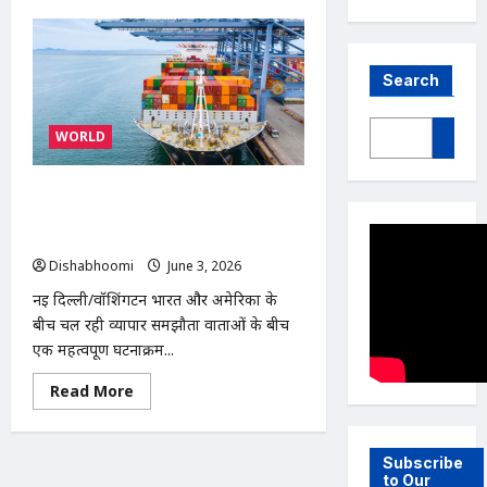
Search
WORLD
भारत पर 12.5% अतिरिक्त टैरिफ लगाने का
अमेरिकी प्रस्ताव, व्यापार समझौते के बीच नई
चुनौती
Dishabhoomi
June 3, 2026
0
नई दिल्ली/वॉशिंगटन भारत और अमेरिका के
बीच चल रही व्यापार समझौता वार्ताओं के बीच
एक महत्वपूर्ण घटनाक्रम...
Read
Read More
more
about
भारत
पर
Subscribe
12.5%
अतिरिक्त
to Our