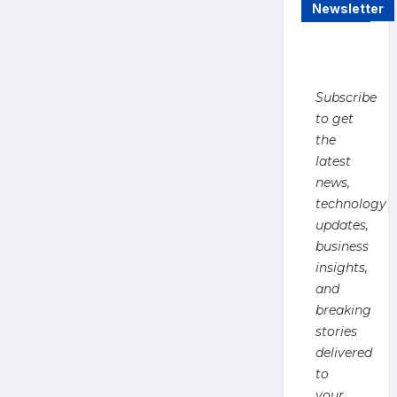
टैरिफ
Newsletter
लगाने
का
अमेरिकी
प्रस्ताव,
व्यापार
समझौते
के
Subscribe
बीच
नई
to get
चुनौती
the
latest
news,
technology
updates,
business
insights,
and
breaking
stories
delivered
to
your