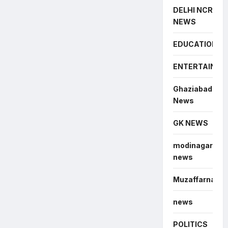
DELHI NCR
NEWS
EDUCATION
ENTERTAINME
Ghaziabad
News
GK NEWS
modinagar
news
Muzaffarnagar
news
POLITICS