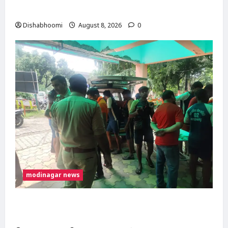
मोदीनगर पहुंचीं, डसना देवी मंदिर में करेंगी जलाभिषेक
Dishabhoomi
August 8, 2026
0
modinagar news
मोदीनगर में कांवड़िए को अज्ञात वाहन ने मारी टक्कर,
एक पैर फ्रैक्चर; गाजियाबाद रेफर