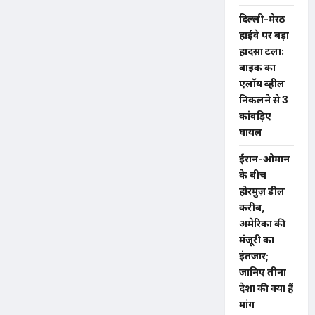
दिल्ली-मेरठ
हाईवे पर बड़ा
हादसा टला:
बाइक का
एलॉय व्हील
निकलने से 3
कांवड़िए
घायल
ईरान-ओमान
के बीच
होरमुज़ डील
करीब,
अमेरिका की
मंजूरी का
इंतजार;
जानिए तीनों
देशों की क्या हैं
मांगें