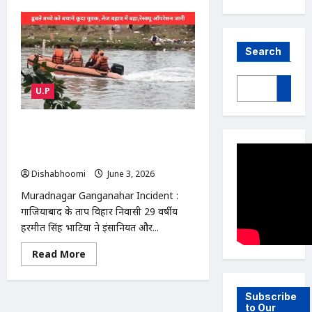
Search
U.P
Muradnagar Ganganahar Incident :
मुरादनगर गंगनहर में बच्चे की जान बचाकर खुद
डूबा युवक, रेस्क्यू ऑपरेशन जारी
Dishabhoomi
June 3, 2026
0
Muradnagar Ganganahar Incident :
गाजियाबाद के प्रताप विहार निवासी 29 वर्षीय
हरमीत सिंह भाटिया ने इंसानियत और...
Read
Read More
more
about
Muradnagar
Ganganahar
Subscribe
Incident
to Our
: