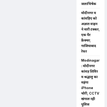
जलाभिषेक
मोदीनगर में
कांवड़िए को
अज्ञात वाहन
ने मारी टक्कर,
एक पैर
फ्रैक्चर;
गाजियाबाद
रेफर
Modinagar
: मोदीनगर
कांवड़ शिविर
में श्रद्धालु का
महंगा
iPhone
चोरी, CCTV
खंगाल रही
पुलिस