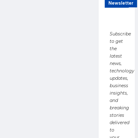
Newsletter
मुरादनगर
गंगनहर
में
बच्चे
की
जान
बचाकर
Subscribe
खुद
डूबा
to get
युवक,
रेस्क्यू
the
ऑपरेशन
जारी
latest
news,
technology
updates,
business
insights,
and
breaking
stories
delivered
to
your