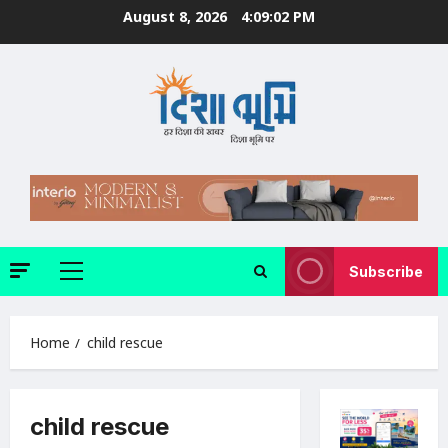
Skip
August 8, 2026
4:09:02 PM
to
content
Subscribe
Primary
Menu
Home
child rescue
child rescue