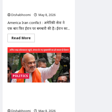
के
बमबारी, ट्रम्प की धमकी; होर्मुज में 1500
पास
ड्रम
जहाज फंसे
और
Dishabhoomi
May 8, 2026
0
सामान
चपेट
America Iran conflict : अमेरिकी सेना ने
में
आए
एक बार फिर ईरान पर बमबारी की है। ईरान का...
Read
Read More
more
about
America
Iran
conflict
:
अमेरिका
ने
फिर
किया
POLITICS
ईरान
पर
हमला:
सीजफायर
West Bengal new CM
के
बीच
announcement : अमित शाह कोलकाता
बमबारी,
पहुंचे: BJP विधायक दल की बैठक आज,
ट्रम्प
की
बंगाल के नए मुख्यमंत्री का हो सकता है ऐलान
धमकी;
Dishabhoomi
May 8, 2026
0
होर्मुज