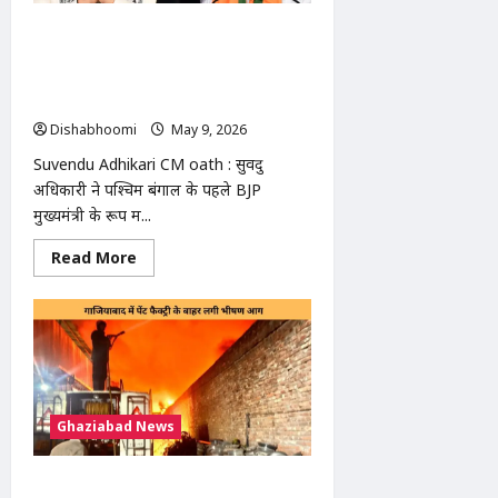
निशांत
कुमार:
Suvendu Adhikari CM oath : सुवेंदु
कहा-
‘अमीर
अधिकारी बने बंगाल के पहले BJP मुख्यमंत्री:
हो
PM मोदी ने घुटनों के बल बैठकर जनता को
या
गरीब,
किया प्रणाम
सभी
Dishabhoomi
May 9, 2026
0
को
मिलेगी
Suvendu Adhikari CM oath : सुवेंदु
समान
स्वास्थ्य
अधिकारी ने पश्चिम बंगाल के पहले BJP
सेवा’
मुख्यमंत्री के रूप में...
Read
Read More
more
about
Suvendu
Adhikari
CM
oath
:
सुवेंदु
अधिकारी
बने
Ghaziabad News
बंगाल
के
पहले
BJP
Ghaziabad factory fire Incident :
मुख्यमंत्री: