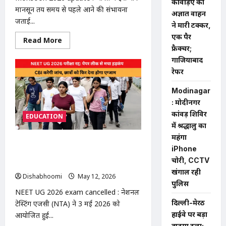
कांवड़िए को
मानसून तय समय से पहले आने की संभावना
अज्ञात वाहन
जताई...
ने मारी टक्कर,
एक पैर
Read
Read More
more
फ्रैक्चर;
about
गाजियाबाद
Monsoon
2026
रेफर
update
:
मानसून
Modinagar
4
: मोदीनगर
दिन
पहले
कांवड़ शिविर
EDUCATION
देगा
दस्तक:
में श्रद्धालु का
यूपी-
महंगा
बिहार
NEET UG 2026 exam cancelled:
में
iPhone
आंधी-
पेपर लीक के शक पर बड़ा फैसला, 23 लाख
बारिश
चोरी, CCTV
छात्रों को फिर देना होगा एग्जाम
का
खंगाल रही
अलर्ट,
Dishabhoomi
May 12, 2026
0
राजस्थान
पुलिस
में
NEET UG 2026 exam cancelled : नेशनल
पारा
47°C
दिल्ली-मेरठ
टेस्टिंग एजेंसी (NTA) ने 3 मई 2026 को
पार
हाईवे पर बड़ा
आयोजित हुई...
हादसा टला: