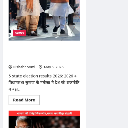
लिखकर
हनुमान
चालीसा
पाठ
news
5 state election results 2026: बंगाल
में BJP सरकार, असम में हैट्रिक; तमिलनाडु में
विजय की एंट्री, केरल में कांग्रेस वापसी
Dishabhoomi
May 5, 2026
0
5 state election results 2026: 2026 के
विधानसभा चुनावों के नतीजों ने देश की राजनीति
में बड़ा...
Read
Read More
more
about
5
state
election
results
2026: