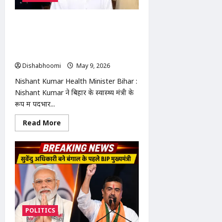
त्यागी
का
रोड
शो:
Nishant Kumar Health Minister
रालोद
Bihar : बिहार के नए स्वास्थ्य मंत्री बने निशांत
में
शामिल
कुमार: कहा- ‘अमीर हो या गरीब, सभी को
होने
मिलेगी समान स्वास्थ्य सेवा’
के
बाद
Dishabhoomi
May 9, 2026
0
बोले-
NDA
Nishant Kumar Health Minister Bihar :
बनाएगा
प्रचंड
Nishant Kumar ने बिहार के स्वास्थ्य मंत्री के
बहुमत
रूप में पदभार...
की
सरकार
Read
Read More
more
about
Nishant
Kumar
Health
Minister
Bihar
:
बिहार
के
नए
स्वास्थ्य
POLITICS
मंत्री
बने