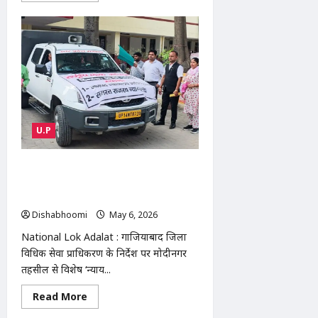
about
Tamil
Nadu
government
formation
2026
:
तमिलनाडु
में
सरकार
गठन
पर
सस्पेंस:
U.P
राज्यपाल
को
TVK
के
National Lok Adalat : मोदीनगर में राष्ट्रीय
बहुमत
लोक अदालत का प्रचार शुरू: ‘न्याय रथ’
पर
संदेह,
रवाना, सस्ता और त्वरित न्याय का संदेश
विजय
Dishabhoomi
May 6, 2026
0
को
अभी
National Lok Adalat : गाजियाबाद जिला
चाहिए
6
विधिक सेवा प्राधिकरण के निर्देश पर मोदीनगर
सीटें
तहसील से विशेष ‘न्याय...
Read
Read More
more
about