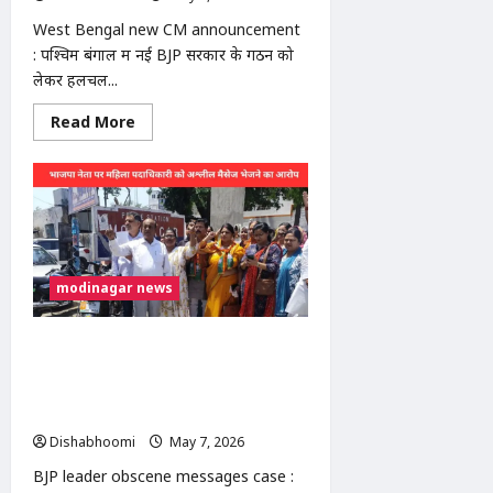
में
1500
West Bengal new CM announcement
जहाज
: पश्चिम बंगाल में नई BJP सरकार के गठन को
फंसे
लेकर हलचल...
Read
Read More
more
about
West
Bengal
new
CM
announcement
:
अमित
शाह
modinagar news
कोलकाता
पहुंचे:
BJP
विधायक
BJP leader obscene messages
दल
की
case : मोदीनगर में भाजपा नेता पर अश्लील
बैठक
मैसेज भेजने का आरोप: महिला मोर्चा
आज,
बंगाल
पदाधिकारी की शिकायत, थाने में हंगामा
के
Dishabhoomi
May 7, 2026
0
नए
मुख्यमंत्री
का
BJP leader obscene messages case :
हो