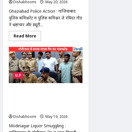
Dishabhoomi
May 20, 2026
0
48.2°C
के
Ghaziabad Police Action : गाजियाबाद
साथ
सबसे
पुलिस कमिश्नरेट में पुलिस कमिश्नर जे रविंदर गौड
गर्म
ने भ्रष्टाचार और ड्यूटी...
Read
Read More
more
about
Ghaziabad
Police
Action
:
गाजियाबाद
पुलिस
कमिश्नर
U.P
का
बड़ा
एक्शन:
दरोगा
Modinagar Liquor Smuggling :
समेत
मोदीनगर में बिहार-हरियाणा शराब-गांजा गैंग
10
पुलिसकर्मी
का भंडाफोड़: फ्लैट में चल रहा था अवैध
सस्पेंड,
कारोबार, 3 आरोपी गिरफ्तार
विभाग
में
Dishabhoomi
May 19, 2026
0
हड़कंप
Modinagar Liquor Smuggling :