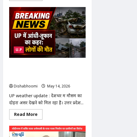
about
Millennium
Academy
Result
:
मोदीनगर
की
मिलेनियम
एकेडमी
का
शानदार
U.P
रिजल्ट:
छात्रों
ने
बोर्ड
UP weather update : UP में आंधी-
परीक्षा
में
तूफान का कहर: 104 लोगों की मौत, राजस्थान
लहराया
और MP में हीटवेव से हालात गंभीर
सफलता
का
Dishabhoomi
May 14, 2026
0
परचम
UP weather update : देशभर में मौसम का
दोहरा असर देखने को मिल रहा है। उत्तर प्रदेश...
Read
Read More
more
about
UP
weather
update