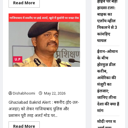
हाईवे पर बड़ा
Read
Read More
more
हादसा टला:
about
“Cockroach
बाइक का
Janta
एलॉय व्हील
Party”
को
निकलने से 3
लेकर
कांवड़िए
देशभर
में
घायल
चर्चा:
NEET
पेपर
ईरान-ओमान
लीक
के बीच
पर
U.P
शिक्षामंत्री
होरमुज़ डील
के
इस्तीफे
करीब,
की
Ghaziabad Bakrid Alert : गाजियाबाद में
अमेरिका की
मांग,
बकरीद को लेकर हाई अलर्ट: खुले में कुर्बानी
फाउंडर
मंजूरी का
के
और सड़क पर नमाज पर सख्त प्रतिबंध
माता-
इंतजार;
Dishabhoomi
May 22, 2026
0
पिता
जानिए तीनों
डरे
Ghaziabad Bakrid Alert : बकरीद (ईद-उल-
देशों की क्या हैं
अजहा) को लेकर गाजियाबाद पुलिस और
मांगें
प्रशासन पूरी तरह अलर्ट मोड पर...
मोदी नगर में
Read
Read More
आर्य युवा