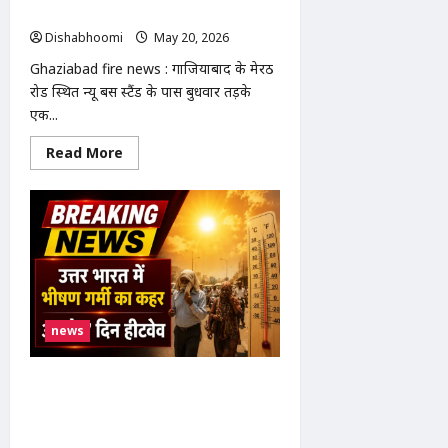
जलकर राख, 40 मिनट बाद पाया गया काबू
Dishabhoomi
May 20, 2026
0
Ghaziabad fire news : गाजियाबाद के मेरठ
रोड स्थित न्यू बस स्टैंड के पास बुधवार तड़के
एक...
Read
Read More
more
about
Ghaziabad
Fire
News
:
गाजियाबाद
में
ऑटो
वर्कशॉप
में
भीषण
news
आग:
3
गाड़ियां
जलकर
North India Heatwave : उत्तर भारत में
राख,
40
भीषण गर्मी का कहर: राजस्थान-MP-UP में
मिनट
अगले 7 दिन हीटवेव, बांदा 48.2°C के साथ
बाद
पाया
सबसे गर्म