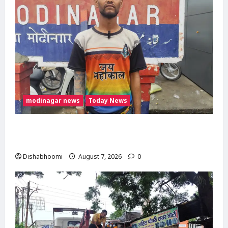
में
2
बदमाश
ढेर,
मास्टरमाइंड
जुबेर
मारा
गया
modinagar news
Today News
Modinagar : मोदीनगर कांवड़ शिविर में श्रद्धालु का
महंगा iPhone चोरी, CCTV खंगाल रही पुलिस
Dishabhoomi
August 7, 2026
0