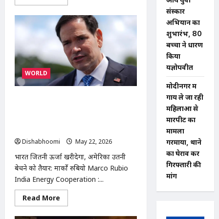
more
about
संस्कार
Ghaziabad
अभियान का
Bakrid
Alert
शुभारंभ, 80
:
गाजियाबाद
बच्चों ने धारण
में
किया
बकरीद
को
यज्ञोपवीत
लेकर
WORLD
हाई
अलर्ट:
मोदीनगर में
खुले
गाय ले जा रही
में
Marco Rubio India Energy
कुर्बानी
महिलाओं से
Cooperation : मार्को रुबियो बोले- भारत
और
सड़क
जितनी ऊर्जा खरीदेगा, अमेरिका उतनी बेचने
मारपीट का
पर
को तैयार
मामला
नमाज
पर
Dishabhoomi
May 22, 2026
0
गरमाया, थाने
सख्त
का घेराव कर
प्रतिबंध
भारत जितनी ऊर्जा खरीदेगा, अमेरिका उतनी
गिरफ्तारी की
बेचने को तैयार: मार्को रुबियो Marco Rubio
मांग
India Energy Cooperation :...
Read
Read More
more
about
Marco