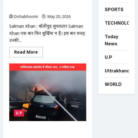
दो
बोले- ‘60 साल का हो गया हूं, लेकिन लड़ना
युवकों
की
नहीं भूला’
SPORTS
मौत
Dishabhoomi
May 20, 2026
0
|
Modinagar
TECHNOLOGY
Salman Khan : बॉलीवुड सुपरस्टार Salman
road
accident
Khan एक बार फिर सुर्खियों में हैं। इस बार वजह
Today
उनकी...
News
Read
Read More
more
U.P
about
Salman
Khan
Uttrakhand
का
पापराजी
पर
WORLD
फूटा
गुस्सा:
बोले-
‘60
साल
का
हो
U.P
गया
हूं,
लेकिन
लड़ना
Ghaziabad Fire News : गाजियाबाद में
नहीं
ऑटो वर्कशॉप में भीषण आग: 3 गाड़ियां
भूला’