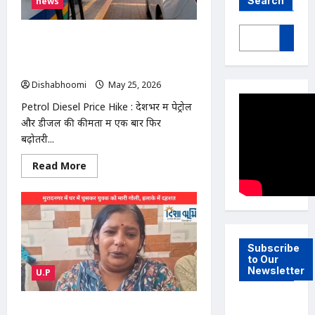
Search
news
Petrol Diesel Price Hike : पेट्रोल-
डीजल फिर महंगा: दिल्ली में ₹2.61 तक बढ़े
दाम, आम जनता पर बढ़ेगा बोझ
Dishabhoomi
May 25, 2026
0
Petrol Diesel Price Hike : देशभर में पेट्रोल
और डीजल की कीमतों में एक बार फिर
बढ़ोतरी...
Read
Read More
more
about
Petrol
Diesel
Price
Hike
:
पेट्रोल-
Subscribe
डीजल
to Our
फिर
Newsletter
U.P
महंगा:
दिल्ली
में
₹2.61
Muradnagar Crime News : मुरादनगर
तक