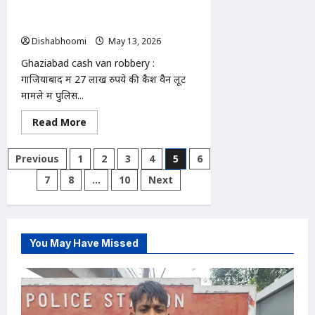
खुलासा: पुलिस एनकाउंटर में 2 बदमाश ढेर,
मास्टरमाइंड जुबेर मारा गया
Dishabhoomi
May 13, 2026
0
Ghaziabad cash van robbery :
गाजियाबाद में 27 लाख रुपये की कैश वैन लूट
मामले में पुलिस...
Read
Read More
more
about
Ghaziabad
Posts
Previous
1
2
3
4
5
6
cash
van
pagination
7
8
…
10
Next
robbery
:
गाजियाबाद
में
27
लाख
की
You May Have Missed
कैश
वैन
लूट
का
खुलासा:
पुलिस
एनकाउंटर