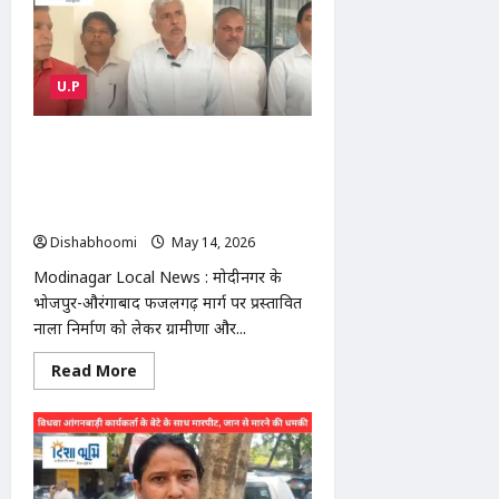
:
UP
में
आंधी-
तूफान
U.P
का
कहर:
104
लोगों
Modinagar Local News : मोदीनगर में
की
मौत,
नाला निर्माण पर बवाल: शक्ति माता धर्मस्थली
राजस्थान
के पास सड़क खोदने का ग्रामीणों ने किया
और
MP
विरोध
में
Dishabhoomi
May 14, 2026
0
हीटवेव
से
हालात
Modinagar Local News : मोदीनगर के
गंभीर
भोजपुर-औरंगाबाद फजलगढ़ मार्ग पर प्रस्तावित
नाला निर्माण को लेकर ग्रामीणों और...
Read
Read More
more
about
Modinagar
Local
News
:
मोदीनगर
में