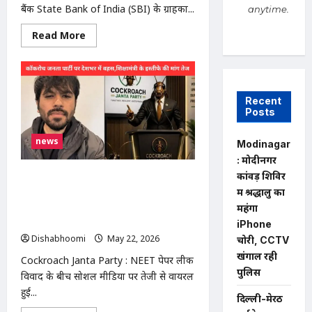
बैंक State Bank of India (SBI) के ग्राहकों...
anytime.
Read
Read More
more
about
SBI
Bank
News
:
Recent
SBI
Posts
ग्राहकों
के
लिए
news
जरूरी
Modinagar
खबर:
: मोदीनगर
23
से
कांवड़ शिविर
“Cockroach Janta Party” को लेकर
28
मई
देशभर में चर्चा: NEET पेपर लीक पर
में श्रद्धालु का
तक
शिक्षामंत्री के इस्तीफे की मांग, फाउंडर के
महंगा
लगातार
6
माता-पिता डरे
iPhone
दिन
Dishabhoomi
May 22, 2026
0
बंद
चोरी, CCTV
रह
खंगाल रही
सकती
Cockroach Janta Party : NEET पेपर लीक
हैं
पुलिस
विवाद के बीच सोशल मीडिया पर तेजी से वायरल
बैंक
ब्रांच
हुई...
दिल्ली-मेरठ