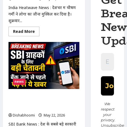
इलाके
में
Bre
India Heatwave News : देशभर में भीषण
दहशत
गर्मी ने लोगों का जीना मुश्किल कर दिया है।
शुक्रवार...
New
Read
Read More
Upd
more
about
India
Heatwave
News
:
भारत
बना
दुनिया
का
सबसे
गर्म
news
देश!
UP
का
बांदा
SBI Bank News : SBI ग्राहकों के लिए
47.6°C,
11
जरूरी खबर: 23 से 28 मई तक लगातार 6
We
राज्यों
दिन बंद रह सकती हैं बैंक ब्रांच
respect
में
हीटवेव
your
Dishabhoomi
May 22, 2026
0
का
privacy.
रेड
SBI Bank News : देश के सबसे बड़े सरकारी
Unsubscribe
अलर्ट