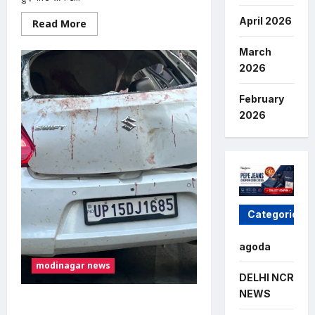
April 2026
Read
Read More
more
about
Transformer
March
Short
2026
Circuit
:
मोदीनगर
February
में
ट्रांसफार्मर
2026
में
शॉर्ट
सर्किट
से
लगी
भीषण
आग,
तीन
खोखे
जलकर
Categories
राख
agoda
modinagar news
DELHI NCR
NEWS
मोदीनगर में दर्दनाक सड़क हादसा: तेज रफ्तार