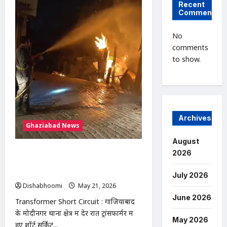
Recent
Rubio
Comments
India
Energy
Cooperation
:
No
मार्को
comments
रुबियो
बोले-
to show.
भारत
जितनी
ऊर्जा
खरीदेगा,
अमेरिका
उतनी
बेचने
को
Archives
तैयार
Ghaziabad News
August
Transformer Short Circuit : मोदीनगर
2026
में ट्रांसफार्मर में शॉर्ट सर्किट से लगी भीषण
आग, तीन खोखे जलकर राख
July 2026
Dishabhoomi
May 21, 2026
0
June 2026
Transformer Short Circuit : गाजियाबाद
के मोदीनगर थाना क्षेत्र में देर रात ट्रांसफार्मर में
May 2026
हुए शॉर्ट सर्किट...