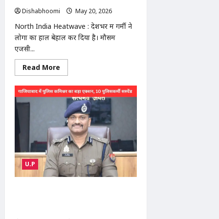
गया
Dishabhoomi
May 20, 2026
0
काबू
North India Heatwave : देशभर में गर्मी ने
लोगों का हाल बेहाल कर दिया है। मौसम
एजेंसी...
Read
Read More
more
about
North
India
Heatwave
:
उत्तर
भारत
में
भीषण
गर्मी
का
कहर:
राजस्थान-
U.P
MP-
UP
में
अगले
Ghaziabad Police Action : गाजियाबाद
7
पुलिस कमिश्नर का बड़ा एक्शन: दरोगा समेत
दिन
हीटवेव,
10 पुलिसकर्मी सस्पेंड, विभाग में हड़कंप
बांदा