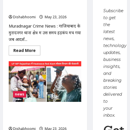
बढ़े
में घर में घुसकर युवक को मारी गोली, हमलावर
दाम,
बाइक से फरार इलाके में दहशत
Subscribe
आम
जनता
Dishabhoomi
May 23, 2026
0
to get
पर
बढ़ेगा
the
Muradnagar Crime News : गाजियाबाद के
बोझ
latest
मुरादनगर थाना क्षेत्र में उस समय हड़कंप मच गया
news,
जब आदर्श...
technology
Read
Read More
updates,
more
about
business
Muradnagar
Crime
insights,
News
and
:
मुरादनगर
breaking
में
घर
stories
में
news
delivered
घुसकर
युवक
to
को
मारी
your
India Heatwave News : भारत बना
गोली,
हमलावर
inbox.
दुनिया का सबसे गर्म देश! UP का बांदा
बाइक
47.6°C, 11 राज्यों में हीटवेव का रेड अलर्ट
से
Get
फरार
Dishabhoomi
May 23, 2026
0