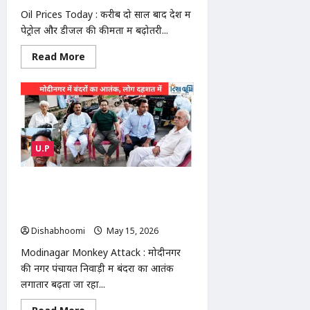
बोले-
Oil Prices Today : करीब दो साल बाद देश में
जलभराव
से
पेट्रोल और डीजल की कीमतों में बढ़ोतरी...
गांव
बेहाल
Read
Read More
more
about
Oil
Prices
Today
:
पेट्रोल-
डीजल
₹3
U.P
महंगे:
दिल्ली
में
पेट्रोल
Modinagar Monkey Attack : निवाड़ी में
₹97.77
बंदरों का आतंक: लोगों पर हमले बढ़े, किसानों
पहुंचा,
आगे
ने दी बड़े आंदोलन की चेतावनी
और
बढ़
Dishabhoomi
May 15, 2026
0
सकते
हैं
Modinagar Monkey Attack : मोदीनगर
दाम
की नगर पंचायत निवाड़ी में बंदरों का आतंक
लगातार बढ़ता जा रहा...
Read