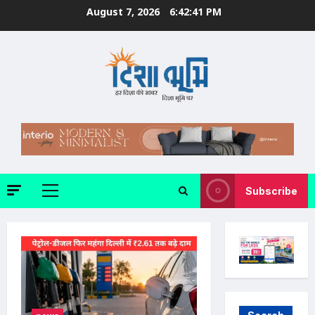
Skip
August 7, 2026
6:42:42 PM
to
content
Subscribe
Primary
Menu