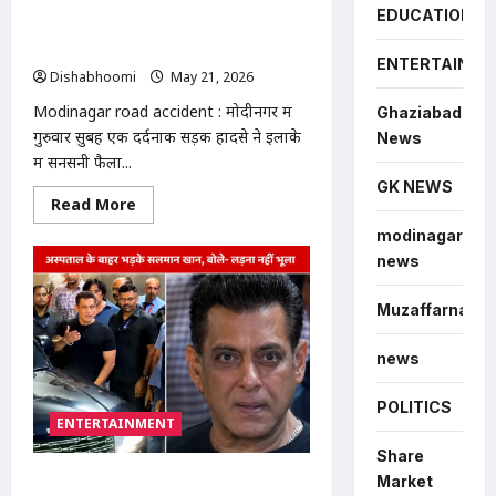
स्विफ्ट कार नमो भारत ट्रेन के पिलर से टकराई,
EDUCATION
दो युवकों की मौत | Modinagar road
accident
ENTERTAINME
Dishabhoomi
May 21, 2026
0
Modinagar road accident : मोदीनगर में
Ghaziabad
गुरुवार सुबह एक दर्दनाक सड़क हादसे ने इलाके
News
में सनसनी फैला...
GK NEWS
Read
Read More
more
about
modinagar
मोदीनगर
news
में
दर्दनाक
सड़क
Muzaffarnagar
हादसा:
तेज
रफ्तार
स्विफ्ट
news
कार
नमो
भारत
POLITICS
ट्रेन
ENTERTAINMENT
के
पिलर
Share
से
टकराई,
Market
Salman Khan का पापराजी पर फूटा गुस्सा: