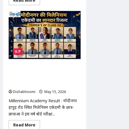
Read More
more
about
Modinagar
Monkey
Attack
:
निवाड़ी
में
बंदरों
का
आतंक:
लोगों
U.P
पर
हमले
बढ़े,
किसानों
Millennium Academy Result :
ने
दी
मोदीनगर की मिलेनियम एकेडमी का शानदार
बड़े
रिजल्ट: छात्रों ने बोर्ड परीक्षा में लहराया
आंदोलन
की
सफलता का परचम
चेतावनी
Dishabhoomi
May 15, 2026
0
Millennium Academy Result : मोदीनगर
हापुड़ रोड स्थित मिलेनियम एकेडमी के छात्र-
छात्राओं ने इस वर्ष बोर्ड परीक्षा...
Read
Read More
more