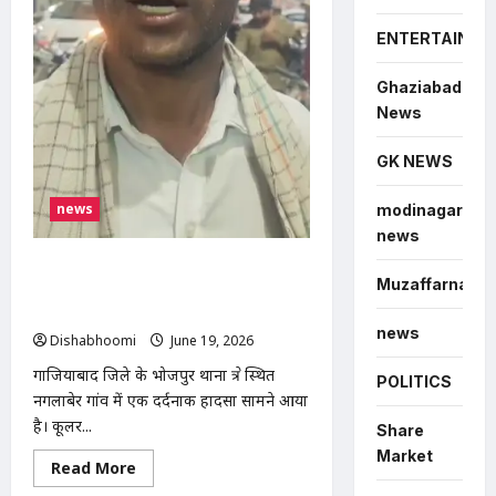
ने
लाठी-
डंडों
ENTERTAINME
से
पीटा,
दोनों
Ghaziabad
हाथों
में
News
गंभीर
चोट
GK NEWS
news
modinagar
news
भोजपुर के नगलाबेर गांव में दर्दनाक हादसा:
Muzaffarnagar
कूलर की सफाई के दौरान करंट लगने से युवक
की मौत
news
Dishabhoomi
June 19, 2026
0
गाजियाबाद जिले के भोजपुर थाना क्षेत्र स्थित
POLITICS
नगलाबेर गांव में एक दर्दनाक हादसा सामने आया
है। कूलर...
Share
Market
Read
Read More
more