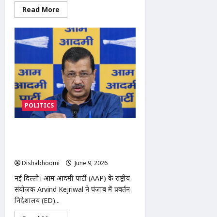
Read
Read More
more
about
पेंटागन
ने
चीनी
सैन्य
कंपनियों
की
सूची
का
विस्तार
किया,
अमेरिकी
कारोबारों
POLITICS
को
दी
चेतावनी
AAP के अरविंद केजरीवाल ने पंजाब में हिंदू
व्यापारियों पर ED छापों को बताया ‘उत्पीड़न’,
केंद्र सरकार पर साधा निशाना
Dishabhoomi
June 9, 2026
0
नई दिल्ली। आम आदमी पार्टी (AAP) के राष्ट्रीय
संयोजक Arvind Kejriwal ने पंजाब में प्रवर्तन
निदेशालय (ED)...