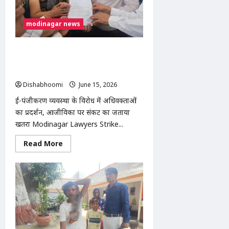
स्लोवाकिया
संबंधों
को
मिलेगी
modinagar news
नई
मजबूती
मोदीनगर में ई-पंजीकरण व्यवस्था के विरोध में
वकीलों की हड़ताल पांचवें दिन भी जारी,
एसडीएम को सौंपा ज्ञापन
Dishabhoomi
June 15, 2026
0
ई-पंजीकरण व्यवस्था के विरोध में अधिवक्ताओं
का प्रदर्शन, आजीविका पर संकट का जताया
खतरा Modinagar Lawyers Strike...
Read
Read More
more
about
मोदीनगर
में
ई-
पंजीकरण
व्यवस्था
के
विरोध
में
वकीलों
की