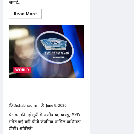
जताई...
Read
Read More
more
about
मकान
मालिक
पर
नाबालिग
लड़की
से
संबंध
बनाने
और
परिवार
को
WORLD
धमकाने
का
आरोप
पेंटागन ने चीनी सैन्य कंपनियों की सूची का
विस्तार किया, अमेरिकी कारोबारों को दी
चेतावनी
Dishabhoomi
June 9, 2026
0
पेंटागन की नई सूची में अलीबाबा, बायडू, BYD
समेत कई बड़ी चीनी कंपनियां शामिल वाशिंगटन
डीसी। अमेरिकी...