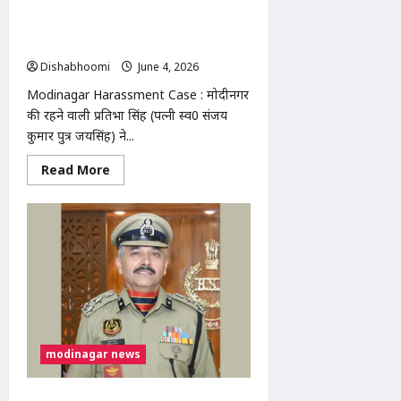
मौत,
मोदीनगर में महिला ने लगाया गंभीर आरोप,
3
जेठ ने किया यौन शोषण, बेटियों संग घर से
घायल;
पुलिस
निकाला
जांच
Dishabhoomi
June 4, 2026
0
में
जुटी
Modinagar Harassment Case : मोदीनगर
की रहने वाली प्रतिभा सिंह (पत्नी स्व0 संजय
कुमार पुत्र जयसिंह) ने...
Read
Read More
more
about
Modinagar
Harassment
Case
:
मोदीनगर
में
महिला
ने
लगाया
गंभीर
आरोप,
जेठ
modinagar news
ने
किया
यौन
शोषण,
Sunil Kumar BSF DIG Promotion :