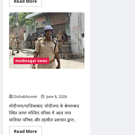
Read
Read More
more
about
AAP
के
अरविंद
केजरीवाल
ने
पंजाब
में
हिंदू
व्यापारियों
पर
ED
छापों
modinagar news
को
बताया
‘उत्पीड़न’,
केंद्र
बेगमाबाद जामा मस्जिद पर आज नगर पालिका
सरकार
की कार्रवाई, 700 वर्गमीटर सरकारी भूमि पर
पर
साधा
बने अवैध निर्माण होंगे ध्वस्त
निशाना
Dishabhoomi
June 8, 2026
0
मोदीनगर/गाजियाबाद: मोदीनगर के बेगमाबाद
स्थित जामा मस्जिद परिसर में आज नगर
पालिका परिषद और तहसील प्रशासन द्वारा...
Read
Read More