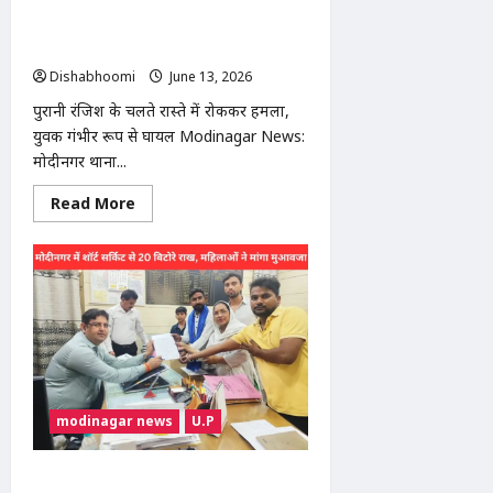
खूनी
संघर्ष
मोदीनगर में युवक पर जानलेवा हमला, पांच
लोगों ने डंडे और सरियों से बेरहमी से पीटा
Dishabhoomi
June 13, 2026
0
पुरानी रंजिश के चलते रास्ते में रोककर हमला,
युवक गंभीर रूप से घायल Modinagar News:
मोदीनगर थाना...
Read
Read More
more
about
मोदीनगर
में
युवक
पर
जानलेवा
हमला,
पांच
लोगों
ने
डंडे
और
सरियों
modinagar news
U.P
से
बेरहमी
से
पीटा
Modinagar Fire Incident : मोदीनगर में