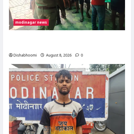
modinagar news
मोदीनगर में कांवड़िए को अज्ञात वाहन ने मारी टक्कर,
एक पैर फ्रैक्चर; गाजियाबाद रेफर
Dishabhoomi
August 8, 2026
0