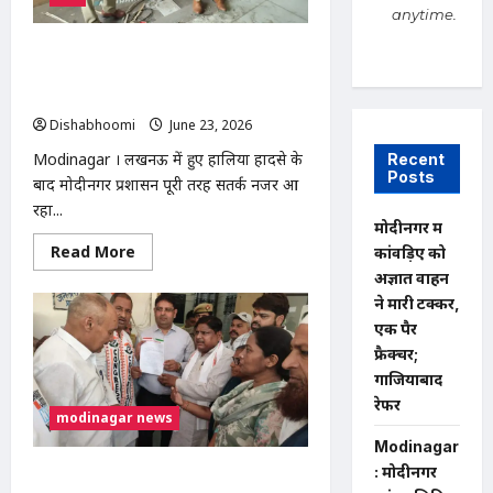
का
anytime.
होगा
निरीक्षण,
अमेरिकी
लखनऊ हादसे के बाद मोदीनगर में प्रशासन
सीनेट
अलर्ट, कोचिंग सेंटरों, अस्पतालों और बैंक्वेट
ने
सैन्य
हॉल में चला विशेष जांच अभियान
कार्रवाई
Dishabhoomi
June 23, 2026
0
रोकने
का
Modinagar । लखनऊ में हुए हालिया हादसे के
प्रस्ताव
Recent
पारित
Posts
बाद मोदीनगर प्रशासन पूरी तरह सतर्क नजर आ
किया
रहा...
मोदीनगर में
Read
Read More
कांवड़िए को
more
अज्ञात वाहन
about
लखनऊ
ने मारी टक्कर,
हादसे
के
एक पैर
बाद
फ्रैक्चर;
मोदीनगर
में
गाजियाबाद
प्रशासन
अलर्ट,
रेफर
modinagar news
कोचिंग
सेंटरों,
Modinagar
अस्पतालों
और
: मोदीनगर
मोदीनगर में कांग्रेस ने ई-रजिस्ट्री व्यवस्था
बैंक्वेट