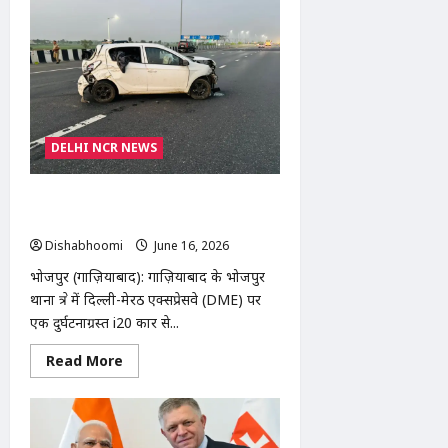
तहसील
में
राजस्व
मंत्री
रविंद्र
जायसवाल
का
पुतला
दहन,
वकीलों
का
DELHI NCR NEWS
आंदोलन
हुआ
तेज
DME पर दुर्घटनाग्रस्त i20 कार से 100 किलो
संदिग्ध पशु मांस बरामद, चालक फरार
Dishabhoomi
June 16, 2026
0
भोजपुर (गाज़ियाबाद): गाज़ियाबाद के भोजपुर
थाना क्षेत्र में दिल्ली-मेरठ एक्सप्रेसवे (DME) पर
एक दुर्घटनाग्रस्त i20 कार से...
Read
Read More
more
about
DME
पर
दुर्घटनाग्रस्त
i20