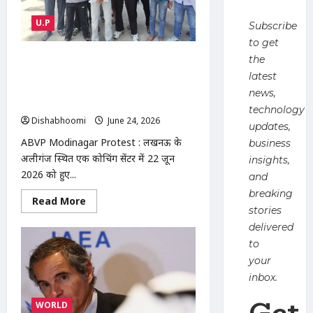
बैठक
आयोजित,
शत-
U.P
Subscribe
प्रतिशत
नामांकन
to get
और
गुणवत्तापूर्ण
ABVP Modinagar Protest : मोदीनगर
the
शिक्षा
में एबीवीपी का प्रदर्शन: कोचिंग संस्थानों की
latest
पर
जोर
सुरक्षा व्यवस्था को लेकर एसडीएम और एसीपी
news,
को सौंपा ज्ञापन
technology
Dishabhoomi
June 24, 2026
0
updates,
ABVP Modinagar Protest : लखनऊ के
business
अलीगंज स्थित एक कोचिंग सेंटर में 22 जून
insights,
2026 को हुए...
and
breaking
Read
Read More
more
stories
about
delivered
ABVP
Modinagar
to
Protest
:
your
मोदीनगर
inbox.
में
एबीवीपी
Get
का
WORLD
प्रदर्शन: