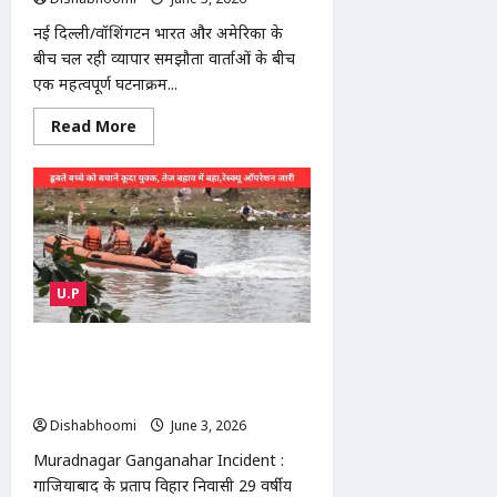
खुशी
की
नई दिल्ली/वॉशिंगटन भारत और अमेरिका के
लहर
बीच चल रही व्यापार समझौता वार्ताओं के बीच
एक महत्वपूर्ण घटनाक्रम...
Read
Read More
more
about
भारत
पर
12.5%
अतिरिक्त
टैरिफ
लगाने
का
अमेरिकी
U.P
प्रस्ताव,
व्यापार
समझौते
के
Muradnagar Ganganahar Incident :
बीच
नई
मुरादनगर गंगनहर में बच्चे की जान बचाकर खुद
चुनौती
डूबा युवक, रेस्क्यू ऑपरेशन जारी
Dishabhoomi
June 3, 2026
0
Muradnagar Ganganahar Incident :
गाजियाबाद के प्रताप विहार निवासी 29 वर्षीय