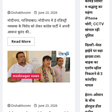
हॉल
कांवड़ शिविर
वापस लेने की मांग उठाई, उपजिलाधिकारी को
में
सौंपा ज्ञापन
में श्रद्धालु का
चला
विशेष
महंगा
Dishabhoomi
June 23, 2026
0
जांच
अभियान
iPhone
मोदीनगर, गाजियाबाद। मोदीनगर में ई-रजिस्ट्री
चोरी, CCTV
व्यवस्था के विरोध को लेकर कांग्रेस पार्टी ने अपनी
खंगाल रही
आवाज बुलंद की...
पुलिस
Read
Read More
more
दिल्ली-मेरठ
about
हाईवे पर बड़ा
मोदीनगर
में
हादसा टला:
कांग्रेस
ने
बाइक का
ई-
एलॉय व्हील
रजिस्ट्री
व्यवस्था
निकलने से 3
modinagar news
वापस
लेने
कांवड़िए
की
घायल
मांग
डॉ मंजू शिवाच विधायक निधि विवाद:
उठाई,
उपजिलाधिकारी
मोदीनगर विधायक पर निजी स्कूल को लाभ
ईरान-ओमान
को
पहुंचाने का आरोप, CM से शिकायत
सौंपा
के बीच
ज्ञापन
Dishabhoomi
June 23, 2026
0
होरमुज़ डील
करीब,