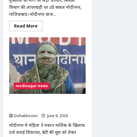
मुआवजे की मांग पर अड़ा परिवार, बिजली
विभाग की लापरवाही पर उठे सवाल मोदीनगर,
गाजियाबाद। मोदीनगर थाना...
Read
Read More
more
about
सीकरी
गांव
में
टूटे
बिजली
के
तार
से
भैंसे
की
मौत,
परिवार
modinagar news
ने
कूदकर
बचाई
मकान मालिक पर नाबालिग लड़की से संबंध
जान
बनाने और परिवार को धमकाने का आरोप
Dishabhoomi
June 9, 2026
0
मोदीनगर में महिला ने मकान मालिक के खिलाफ
दर्ज कराई शिकायत, बेटी की सुरक्षा को लेकर