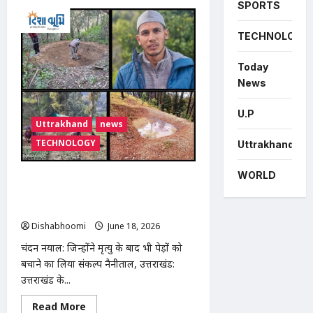
about
SPORTS
भोजपुर
के
नगलाबेर
TECHNOLOGY
गांव
में
दर्दनाक
Today
हादसा:
कूलर
News
की
सफाई
के
U.P
दौरान
Uttrakhand
news
करंट
लगने
TECHNOLOGY
Uttrakhand
से
युवक
की
WORLD
मौत
शरीर दान कर पर्यावरण संरक्षण का संदेश देने
वाले उत्तराखंड के ‘वॉटर हीरो’ चंदन नयाल बने
मिसाल
Dishabhoomi
June 18, 2026
0
चंदन नयाल: जिन्होंने मृत्यु के बाद भी पेड़ों को
बचाने का लिया संकल्प नैनीताल, उत्तराखंड:
उत्तराखंड के...
Read
Read More