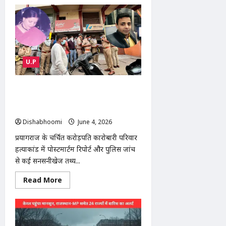
मोदीनगर
में
पारिवारिक
विवाद
बना
खूनी
संघर्ष,
चाचा
U.P
के
बेटे
ने
युवक
Prayagraj Murder Case : करोड़पति
को
चाकू
परिवार की हत्या का राज खुला! बेटे ने माता-
मारकर
पिता को मारा,दोस्त ने किया चौथा कत्ल
किया
गंभीर
Dishabhoomi
June 4, 2026
0
घायल
प्रयागराज के चर्चित करोड़पति कारोबारी परिवार
हत्याकांड में पोस्टमार्टम रिपोर्ट और पुलिस जांच
से कई सनसनीखेज तथ्य...
Read
Read More
more
about
Prayagraj
Murder
Case
: