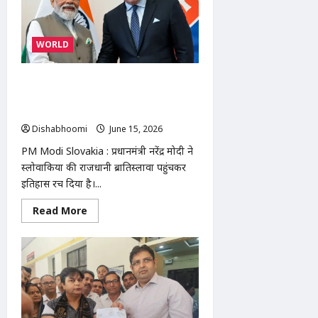
कार
से
100
किलो
WORLD
संदिग्ध
पशु
मांस
बरामद,
प्रधानमंत्री नरेंद्र मोदी का ऐतिहासिक
चालक
फरार
स्लोवाकिया दौरा: भारत-स्लोवाकिया संबंधों
को मिलेगी नई मजबूती
Dishabhoomi
June 15, 2026
0
PM Modi Slovakia : प्रधानमंत्री नरेंद्र मोदी ने
स्लोवाकिया की राजधानी ब्रातिस्लावा पहुंचकर
इतिहास रच दिया है।...
Read
Read More
more
about
प्रधानमंत्री
नरेंद्र
मोदी
का
ऐतिहासिक
स्लोवाकिया
दौरा:
भारत-