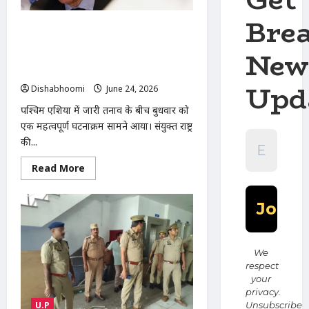
कोचिंग
संस्थानों
Bre
की
पश्चिम एशिया युद्ध LIVE: IAEA प्रमुख ने
सुरक्षा
व्यवस्था
कहा- ईरान के परमाणु स्थलों का होगा
New
को
निरीक्षण, अमेरिकी सीनेट ने सैन्य कार्रवाई
लेकर
एसडीएम
रोकने का प्रस्ताव पारित किया
और
Upd
Dishabhoomi
June 24, 2026
0
एसीपी
को
पश्चिम एशिया में जारी तनाव के बीच बुधवार को
सौंपा
ज्ञापन
एक महत्वपूर्ण घटनाक्रम सामने आया। संयुक्त राष्ट्र
की...
Read
Read More
more
about
पश्चिम
एशिया
युद्ध
LIVE:
IAEA
प्रमुख
We
ने
कहा-
respect
ईरान
your
के
privacy.
परमाणु
स्थलों
U.P
Unsubscribe