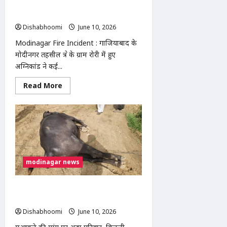
शॉर्ट सर्किट से 20 बिटोरे राख, गरीब महिलाओं
ने मांगा मुआवजा
Dishabhoomi
June 10, 2026
0
Modinagar Fire Incident : गाजियाबाद के
मोदीनगर तहसील क्षेत्र के ग्राम रोरी में हुए
अग्निकांड ने कई...
Read
Read More
more
about
Modinagar
Fire
Incident
:
मोदीनगर
में
शॉर्ट
सर्किट
modinagar news
से
20
बिटोरे
राख,
सीकरी गांव में टूटे बिजली के तार से भैंसे की
गरीब
महिलाओं
मौत, परिवार ने कूदकर बचाई जान
ने
Dishabhoomi
June 10, 2026
0
मांगा
मुआवजा