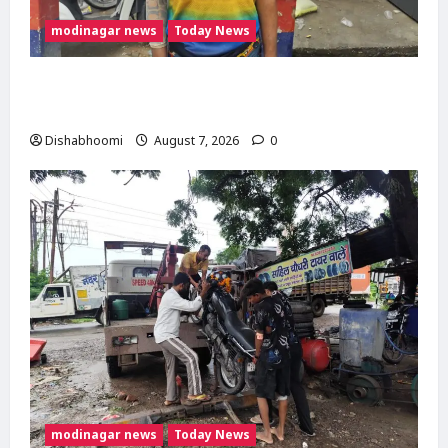
modinagar news
Today News
Modinagar : मोदीनगर कांवड़ शिविर में श्रद्धालु का
महंगा iPhone चोरी, CCTV खंगाल रही पुलिस
Dishabhoomi
August 7, 2026
0
modinagar news
Today News