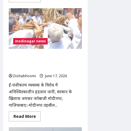
more
about
शरीर
दान
कर
पर्यावरण
संरक्षण
का
संदेश
देने
modinagar news
वाले
उत्तराखंड
के
‘वॉटर
मोदीनगर तहसील में राजस्व मंत्री रविंद्र
हीरो’
चंदन
जायसवाल का पुतला दहन, वकीलों का
नयाल
आंदोलन हुआ तेज
बने
मिसाल
Dishabhoomi
June 17, 2026
0
ई-पंजीकरण व्यवस्था के विरोध में
अनिश्चितकालीन हड़ताल जारी, सरकार के
खिलाफ जमकर नारेबाजी मोदीनगर,
गाजियाबाद। मोदीनगर तहसील...
Read
Read More
more
about
मोदीनगर