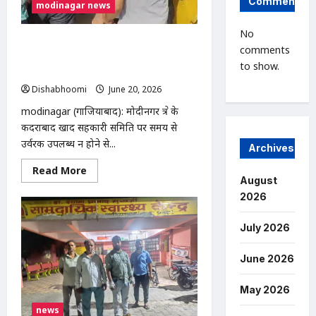
Comments
modinagar news
No
modinagar: खाद संकट से भड़के किसानों ने
comments
सहकारी समिति के गोदाम से खुद उठाई खाद,
to show.
पुलिस पहुंचने से पहले हुए रवाना
Dishabhoomi
June 20, 2026
0
modinagar (गाजियाबाद): मोदीनगर क्षेत्र के
कदराबाद खाद सहकारी समिति पर समय से
उर्वरक उपलब्ध न होने से...
Archives
Read
Read More
more
August
about
2026
modinagar:
खाद
संकट
July 2026
से
भड़के
किसानों
ने
June 2026
सहकारी
समिति
के
May 2026
गोदाम
से
news