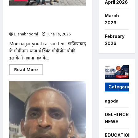
खुद
April 2026
उठाई
खाद,
पुलिस
मोदीनगर में युवक पर हमला: गदाना गांव के
March
पहुंचने
पास कार सवार चार लोगों ने लाठी-डंडों से
से
2026
पहले
पीटा, दोनों हाथों में गंभीर चोट
हुए
Dishabhoomi
June 19, 2026
0
रवाना
February
Modinagar youth assaulted : गाजियाबाद
2026
के मोदीनगर थाना क्षेत्र स्थित मोदीपोन चौकी
इलाके में गदाना गांव के...
Read
Read More
more
about
मोदीनगर
में
Categories
युवक
पर
हमला:
agoda
गदाना
गांव
के
DELHI NCR
पास
कार
NEWS
सवार
चार
लोगों
EDUCATION