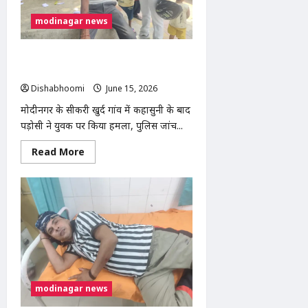
हड़ताल
पांचवें
modinagar news
दिन
भी
जारी,
एसडीएम
सीकरी खुर्द में पड़ोसी ने ईंट मारकर युवक का
को
फोड़ा सिर, मामूली विवाद बना खूनी संघर्ष
सौंपा
ज्ञापन
Dishabhoomi
June 15, 2026
0
मोदीनगर के सीकरी खुर्द गांव में कहासुनी के बाद
पड़ोसी ने युवक पर किया हमला, पुलिस जांच...
Read
Read More
more
about
सीकरी
खुर्द
में
पड़ोसी
ने
ईंट
मारकर
युवक
का
फोड़ा
सिर,
मामूली
modinagar news
विवाद
बना