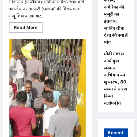
मोदीनगर (गाज़ीबाद): मोदीनगर विधानसभा क्षेत्र से
अमेरिका की
भारतीय जनता पार्टी (भाजपा) की विधायक डॉ.
मंजूरी का
मंजू शिवाच एक बार...
इंतजार;
Read
Read More
जानिए तीनों
more
देशों की क्या हैं
about
डॉ
मांगें
मंजू
शिवाच
विधायक
मोदी नगर में
निधि
आर्य युवा
विवाद:
मोदीनगर
संस्कार
विधायक
पर
अभियान का
निजी
शुभारंभ, 80
स्कूल
को
बच्चों ने धारण
लाभ
पहुंचाने
किया
का
यज्ञोपवीत
आरोप,
CM
से
शिकायत
Recent