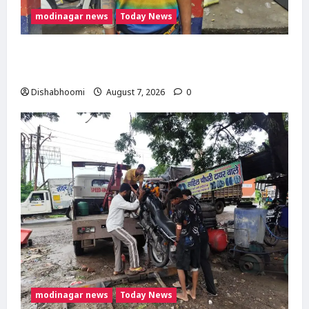
modinagar news
Today News
Modinagar : मोदीनगर कांवड़ शिविर में श्रद्धालु का
महंगा iPhone चोरी, CCTV खंगाल रही पुलिस
Dishabhoomi
August 7, 2026
0
modinagar news
Today News