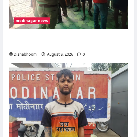
modinagar news
मोदीनगर में कांवड़िए को अज्ञात वाहन ने मारी टक्कर,
एक पैर फ्रैक्चर; गाजियाबाद रेफर
Dishabhoomi
August 8, 2026
0