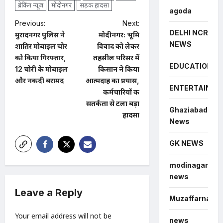
ब्रेकिंग न्यूज
मोदीनगर
सड़क हादसा
agoda
P
Previous:
Next:
DELHI NCR
मुरादनगर पुलिस ने
मोदीनगर: भूमि
o
NEWS
शातिर मोबाइल चोर
विवाद को लेकर
s
को किया गिरफ्तार,
तहसील परिसर में
EDUCATION
t
12 चोरी के मोबाइल
किसान ने किया
और नकदी बरामद
आत्मदाह का प्रयास,
n
ENTERTAINME
कर्मचारियों की
a
सतर्कता से टला बड़ा
Ghaziabad
हादसा
v
News
i
GK NEWS
g
a
modinagar
news
t
Leave a Reply
i
Muzaffarnagar
o
Your email address will not be
news