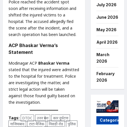
Police reached the accident spot
July 2026
soon after receiving information and
shifted the injured victims to a
June 2026
hospital. The accused allegedly fled
the scene after the incident, and a
May 2026
search operation has been launched.
April 2026
ACP Bhaskar Verma’s
Statement
March
2026
Modinagar ACP
Bhaskar Verma
stated that the injured were admitted
February
to the hospital for treatment. Police
2026
are investigating the matter, and
strict legal action will be taken
against those found guilty based on
the investigation.
Tags:
DTDC
उत्तर प्रदेश
कार दुर्घटना
Categories
गाजियाबाद
टाटा मैजिक
निवाड़ी रोड
पुलिस