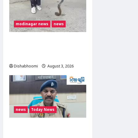
modinagar news
news
मोदीनगर में बाइक के टायर में छिपा
मिला कोबरा, परिवार की सूझबूझ से
टला बड़ा हादसा
Dishabhoomi
August 3, 2026
0
news
Today News
निवाड़ी थाना क्षेत्र में भीषण सड़क
हादसा, बोलेरो पिकअप और ट्रक की