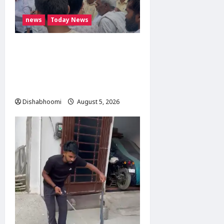
news
Today News
मोदीनगर में गाय ले जा रही
महिलाओं से मारपीट का मामला
गरमाया, थाने का घेराव कर
गिरफ्तारी की मांग
Dishabhoomi
August 5, 2026
0