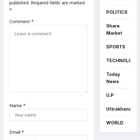
n
published.
Required fields are marked
*
POLITICS
Comment
*
Share
Market
SPORTS
TECHNOLOGY
Today
News
U.P
Name
*
Uttrakhand
WORLD
Email
*