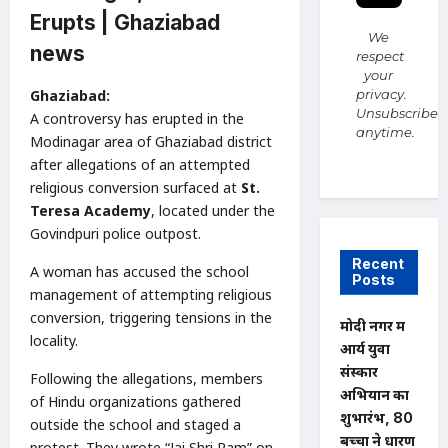
Erupts
| Ghaziabad
We
news
respect
your
Ghaziabad:
privacy.
Unsubscribe
A controversy has erupted in the
anytime.
Modinagar area of Ghaziabad district
after allegations of an attempted
religious conversion surfaced at
St.
Teresa Academy
, located under the
Govindpuri police outpost.
Recent
A woman has accused the school
Posts
management of attempting religious
conversion, triggering tensions in the
मोदी नगर में
locality.
आर्य युवा
संस्कार
Following the allegations, members
अभियान का
of Hindu organizations gathered
शुभारंभ, 80
outside the school and staged a
बच्चों ने धारण
protest. They wrote “Jai Shri Ram” on