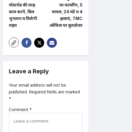
t
पोस्टपेड की तरह
पर फायरिंग, 5
काम करेंगे, बिल
घायल; 24 घंटे में 4
n
भुगतान में मिलेगी
हत्याएं, TMC
a
राहत
ऑफिस पर बुलडोजर
v
i
g
a
t
Leave a Reply
i
Your email address will not be
o
published.
Required fields are marked
n
*
Comment
*