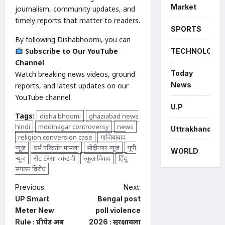
Market
journalism, community updates, and
timely reports that matter to readers.
SPORTS
By following Dishabhoomi, you can
Subscribe to Our YouTube
TECHNOLOGY
Channel
Today
Watch breaking news videos, ground
News
reports, and latest updates on our
YouTube channel.
U.P
Tags:
disha bhoomi
ghaziabad news
hindi
modinagar controversy
news
Uttrakhand
religion conversion case
गाजियाबाद
न्यूज
धर्म परिवर्तन मामला
मोदीनगर न्यूज
यूपी
WORLD
न्यूज
सेंट टेरेसा एकेडमी
स्कूल विवाद
हिंदू
संगठन विरोध
P
Previous:
Next:
UP Smart
Bengal post
o
Meter New
poll violence
s
Rule : प्रीपेड अब
2026 : सुरक्षाबलों