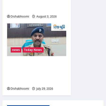
मिला कोबरा, परिवार की सूझबूझ से
टला बड़ा हादसा
Dishabhoomi
August 3, 2026
0
news
Today News
निवाड़ी थाना क्षेत्र में भीषण सड़क
हादसा, बोलेरो पिकअप और ट्रक की
टक्कर में 3 लोगों की मौत, कई
घायल
Dishabhoomi
July 29, 2026
0