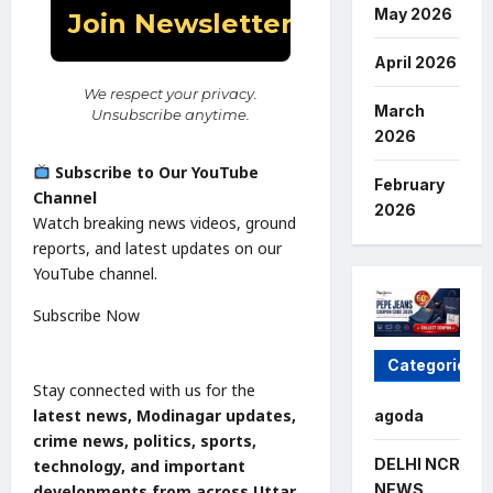
May 2026
April 2026
We respect your privacy.
March
Unsubscribe anytime.
2026
Subscribe to Our YouTube
February
Channel
2026
Watch breaking news videos, ground
reports, and latest updates on our
YouTube channel.
Subscribe Now
Categories
Stay connected with us for the
latest news, Modinagar updates,
agoda
crime news, politics, sports,
DELHI NCR
technology, and important
NEWS
developments from across Uttar