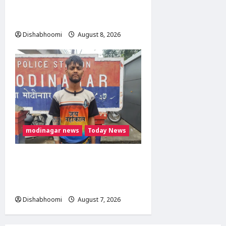
वाहन ने मारी टक्कर, एक पैर
फ्रैक्चर; गाजियाबाद रेफर
Dishabhoomi
August 8, 2026
0
modinagar news
Today News
Modinagar : मोदीनगर कांवड़
शिविर में श्रद्धालु का महंगा iPhone
चोरी, CCTV खंगाल रही पुलिस
Dishabhoomi
August 7, 2026
0