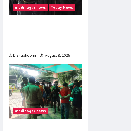
modinagar news
Today News
मुस्लिम महिला अनीशा बानो
हरिद्वार से कांवड़ लेकर मोदीनगर
पहुंचीं, डसना देवी मंदिर में करेंगी
जलाभिषेक
Dishabhoomi
August 8, 2026
0
modinagar news
मोदीनगर में कांवड़िए को अज्ञात