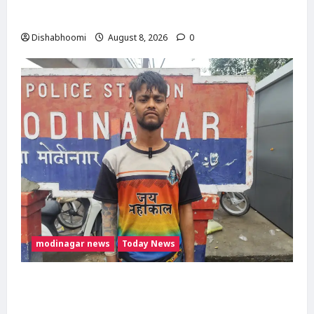
एक पैर फ्रैक्चर; गाजियाबाद रेफर
Dishabhoomi
August 8, 2026
0
modinagar news
Today News
Modinagar : मोदीनगर कांवड़ शिविर में श्रद्धालु का
महंगा iPhone चोरी, CCTV खंगाल रही पुलिस