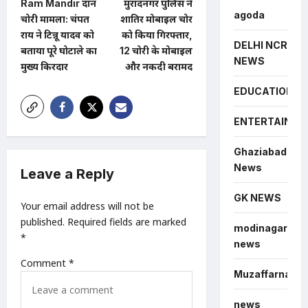
Ram Mandir दान
मुरादनगर पुलिस ने
o
agoda
चोरी मामला: चंपत
शातिर मोबाइल चोर
s
राय ने टिन्नू यादव को
को किया गिरफ्तार,
DELHI NCR
t
बताया पूरे घोटाले का
12 चोरी के मोबाइल
NEWS
मुख्य किरदार
और नकदी बरामद
n
EDUCATION
a
v
ENTERTAINME
i
Ghaziabad
g
News
Leave a Reply
a
GK NEWS
t
Your email address will not be
i
published.
Required fields are marked
modinagar
*
o
news
Comment
*
n
Muzaffarnagar
news